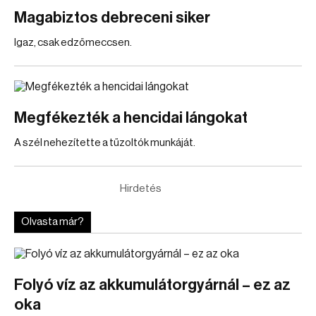
Magabiztos debreceni siker
Igaz, csak edzőmeccsen.
Megfékezték a hencidai lángokat
A szél nehezítette a tűzoltók munkáját.
Hirdetés
Olvasta már?
Folyó víz az akkumulátorgyárnál – ez az
oka