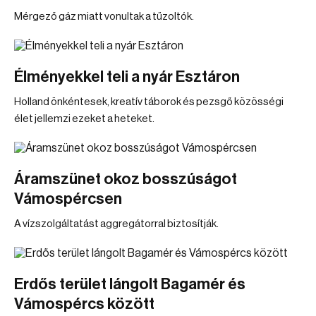
Mérgező gáz miatt vonultak a tűzoltók.
Élményekkel teli a nyár Esztáron
Holland önkéntesek, kreatív táborok és pezsgő közösségi
élet jellemzi ezeket a heteket.
Áramszünet okoz bosszúságot
Vámospércsen
A vízszolgáltatást aggregátorral biztosítják.
Erdős terület lángolt Bagamér és
Vámospércs között