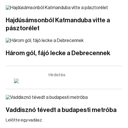
Hajdúsámsonból Katmanduba vitte a
pásztorélet
Három gól, fájó lecke a Debrecennek
Hirdetés
Vaddisznó tévedt a budapesti metróba
Lelőtte egy vadász.