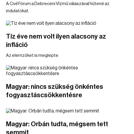
A Civil Fórum a Debreceni Vízmű válaszával hűtené az
indulatokat.
Tíz éve nem volt ilyen alacsony az
infláció
Az elemzőket is meglepte.
Magyar: nincs szükség önkéntes
fogyasztáscsökkentésre
Magyar: Orbán tudta, mégsem tett
semmit