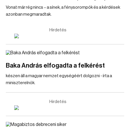
Vonat már rég nincs – a sínek, a fénysorompók és a kérdések
azonban megmaradtak.
Hirdetés
Baka András elfogadta a felkérést
készen áll a magyar nemzet egységéért dolgozni - írta a
miniszterelnök.
Hirdetés