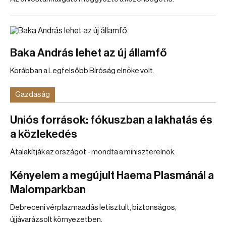
Baka András lehet az új államfő
Korábban a Legfelsőbb Bíróság elnöke volt.
Gazdaság
Uniós források: fókuszban a lakhatás és
a közlekedés
Átalakítják az országot - mondta a miniszterelnök.
Kényelem a megújult Haema Plasmánál a
Malomparkban
Debreceni vérplazmaadás letisztult, biztonságos,
újjávarázsolt környezetben.