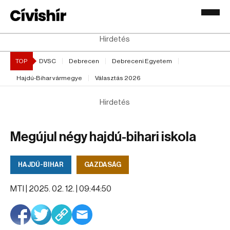
Hirdetés
TOP
DVSC
Debrecen
Debreceni Egyetem
Hajdú-Bihar vármegye
Választás 2026
Hirdetés
Megújul négy hajdú-bihari iskola
HAJDÚ-BIHAR
GAZDASÁG
MTI |
2025. 02. 12. | 09:44:50