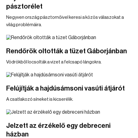
pásztorélet
Negyven ország pásztornőivel keresi a közös válaszokat a
világ problémáira.
Rendőrök oltották a tüzet Gáborjánban
Vödrökből locsolták a vizet a felcsapó lángokra.
Felújítják a hajdúsámsoni vasúti átjárót
A csatlakozó síneket is kicserélik.
Jelzett az érzékelő egy debreceni
házban