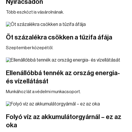
Nyíracsádon
Több eszközt is vásárolnának.
Öt százalékra csökken a tűzifa áfája
Szeptember közepétől.
Ellenállóbbá tennék az ország energia-
és vízellátását
Munkához lát a védelmi munkacsoport.
Folyó víz az akkumulátorgyárnál – ez az
oka