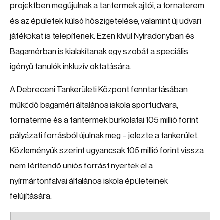
projektben megújulnak a tantermek ajtói, a tornaterem
és az épületek külső hőszigetelése, valamint új udvari
játékokat is telepítenek. Ezen kívül Nyíradonyban és
Bagamérban is kialakítanak egy szobát a speciális
igényű tanulók inkluzív oktatására.
A Debreceni Tankerületi Központ fenntartásában
működő bagaméri általános iskola sportudvara,
tornaterme és a tantermek burkolatai 105 millió forint
pályázati forrásból újulnak meg – jelezte a tankerület.
Közleményük szerint ugyancsak 105 millió forint vissza
nem térítendő uniós forrást nyertek el a
nyírmártonfalvai általános iskola épületeinek
felújítására.