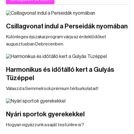
Csillagvonat indul a Perseidák nyomában
Különleges éjszakai program várja az érdeklődőket
augusztusban Debrecenben.
Harmonikus és időtálló kert a Gulyás
Tüzéppel
Válaszd a Semmelrock prémium térburkolatait!
Nyári sportok gyerekekkel
Hogyan vigyázzunk a saját testünkre is?