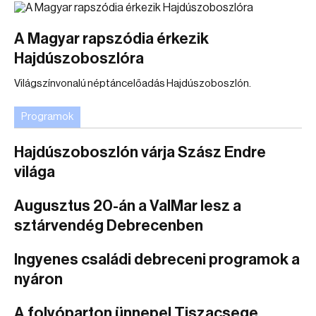
A Magyar rapszódia érkezik
Hajdúszoboszlóra
Világszínvonalú néptáncelőadás Hajdúszoboszlón.
Programok
Hajdúszoboszlón várja Szász Endre
világa
Augusztus 20-án a ValMar lesz a
sztárvendég Debrecenben
Ingyenes családi debreceni programok a
nyáron
A folyóparton ünnepel Tiszacsege