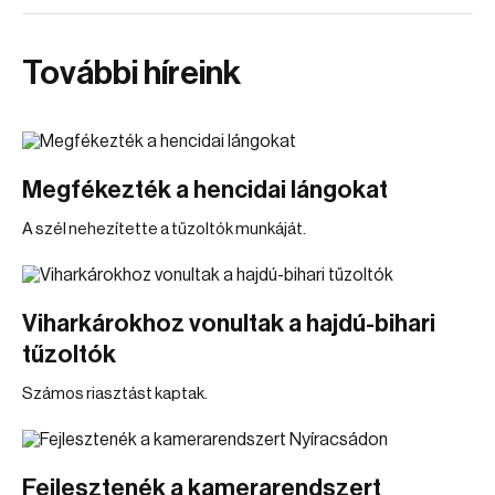
További híreink
Megfékezték a hencidai lángokat
A szél nehezítette a tűzoltók munkáját.
Viharkárokhoz vonultak a hajdú-bihari
tűzoltók
Számos riasztást kaptak.
Fejlesztenék a kamerarendszert