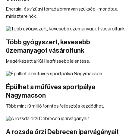
Energia- és vízügyi forradalomra van szükség - mondta a
miniszterelnök.
Több gyógyszert, kevesebb
üzemanyagot vásároltunk
Megérkezett a KSH legfrissebb jelentése.
Épülhet a műfüves sportpálya
Nagymacson
Több mint 19 millió forintos fejlesztés kezdődhet.
A rozsda őrzi Debrecen iparvágányait