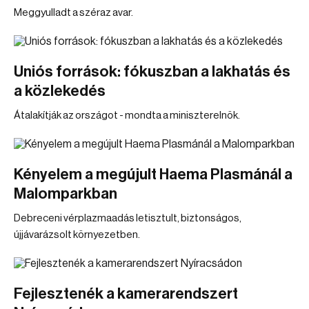
Meggyulladt a széraz avar.
Uniós források: fókuszban a lakhatás és
a közlekedés
Átalakítják az országot - mondta a miniszterelnök.
Kényelem a megújult Haema Plasmánál a
Malomparkban
Debreceni vérplazmaadás letisztult, biztonságos,
újjávarázsolt környezetben.
Fejlesztenék a kamerarendszert