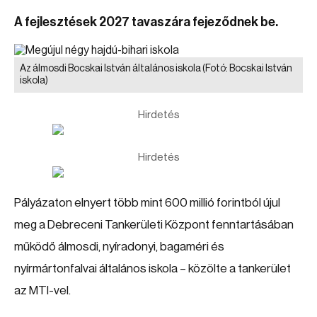
A fejlesztések 2027 tavaszára fejeződnek be.
Az álmosdi Bocskai István általános iskola
(Fotó: Bocskai István
iskola)
Hirdetés
Hirdetés
Pályázaton elnyert több mint 600 millió forintból újul
meg a Debreceni Tankerületi Központ fenntartásában
működő álmosdi, nyíradonyi, bagaméri és
nyírmártonfalvai általános iskola – közölte a tankerület
az MTI-vel.