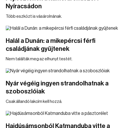
Nyíracsádon
Több eszközt is vásárolnának.
Halál a Dunán: a mikepércsi férfi
családjának gyűjtenek
Nem találták meg az elhunyt testét.
Nyár végéig ingyen strandolhatnak a
szoboszlóiak
Csak állandó lakcím kell hozzá.
Hajdúsámsonból Katmanduba vitte a