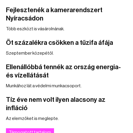
Fejlesztenék a kamerarendszert
Nyíracsádon
Több eszközt is vásárolnának.
Öt százalékra csökken a tűzifa áfája
Szeptember közepétől.
Ellenállóbbá tennék az ország energia-
és vízellátását
Munkához lát a védelmi munkacsoport.
Tíz éve nem volt ilyen alacsony az
infláció
Az elemzőket is meglepte.
Támogatott tartalom