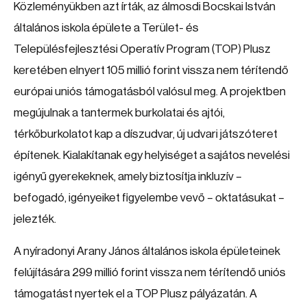
Közleményükben azt írták, az álmosdi Bocskai István
általános iskola épülete a Terület- és
Településfejlesztési Operatív Program (TOP) Plusz
keretében elnyert 105 millió forint vissza nem térítendő
európai uniós támogatásból valósul meg. A projektben
megújulnak a tantermek burkolatai és ajtói,
térkőburkolatot kap a díszudvar, új udvari játszóteret
építenek. Kialakítanak egy helyiséget a sajátos nevelési
igényű gyerekeknek, amely biztosítja inkluzív –
befogadó, igényeiket figyelembe vevő – oktatásukat –
jelezték.
A nyíradonyi Arany János általános iskola épületeinek
felújítására 299 millió forint vissza nem térítendő uniós
támogatást nyertek el a TOP Plusz pályázatán. A