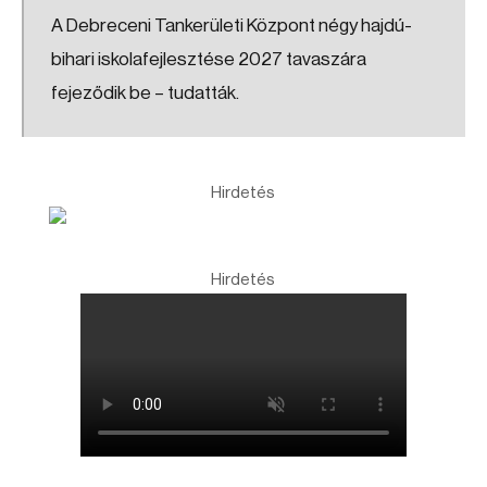
A Debreceni Tankerületi Központ négy hajdú-
bihari iskolafejlesztése 2027 tavaszára
fejeződik be – tudatták.
Hirdetés
Hirdetés