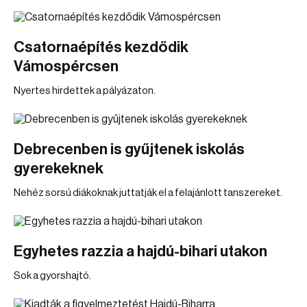
Csatornaépítés kezdődik
Vámospércsen
Nyertes hirdettek a pályázaton.
Debrecenben is gyűjtenek iskolás
gyerekeknek
Nehéz sorsú diákoknak juttatják el a felajánlott tanszereket.
Egyhetes razzia a hajdú-bihari utakon
Sok a gyorshajtó.