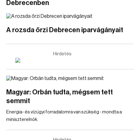
Debrecenben
A rozsda őrzi Debrecen iparvágányait
Hirdetés
Magyar: Orbán tudta, mégsem tett
semmit
Energia- és vízügyi forradalomra van szükség - mondta a
miniszterelnök.
Hirdetés