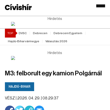
Hirdetés
TOP
DVSC
Debrecen
Debreceni Egyetem
Hajdú-Bihar vármegye
Választás 2026
Hirdetés
M3: felborult egy kamion Polgárnál
HAJDÚ-BIHAR
VÉSZ |
2026. 04. 29. | 08:29:37