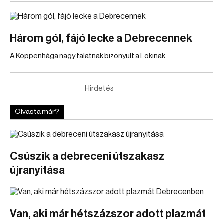
Három gól, fájó lecke a Debrecennek
A Koppenhága nagy falatnak bizonyult a Lokinak.
Hirdetés
Olvasta már?
Csúszik a debreceni útszakasz
újranyitása
Van, aki már hétszázszor adott plazmát