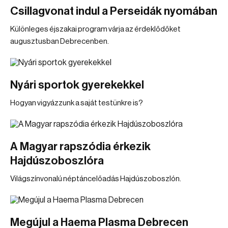
Csillagvonat indul a Perseidák nyomában
Különleges éjszakai program várja az érdeklődőket
augusztusban Debrecenben.
Nyári sportok gyerekekkel
Hogyan vigyázzunk a saját testünkre is?
A Magyar rapszódia érkezik
Hajdúszoboszlóra
Világszínvonalú néptáncelőadás Hajdúszoboszlón.
Megújul a Haema Plasma Debrecen