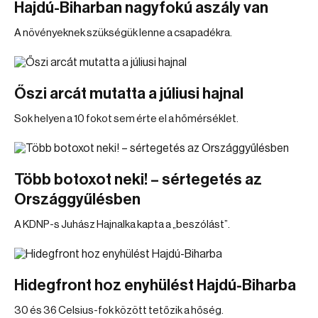
Hajdú-Biharban nagyfokú aszály van
A növényeknek szükségük lenne a csapadékra.
Őszi arcát mutatta a júliusi hajnal
Sok helyen a 10 fokot sem érte el a hőmérséklet.
Több botoxot neki! – sértegetés az
Országgyűlésben
A KDNP-s Juhász Hajnalka kapta a „beszólást”.
Hidegfront hoz enyhülést Hajdú-Biharba
30 és 36 Celsius-fok között tetőzik a hőség.