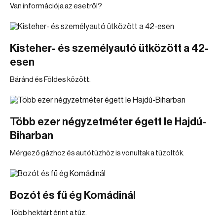
Van információja az esetről?
Kisteher- és személyautó ütközött a 42-
esen
Báránd és Földes között.
Több ezer négyzetméter égett le Hajdú-
Biharban
Mérgező gázhoz és autótűzhöz is vonultak a tűzoltók.
Bozót és fű ég Komádinál
Több hektárt érint a tűz.