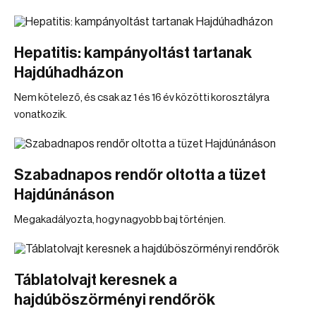
Hepatitis: kampányoltást tartanak
Hajdúhadházon
Nem kötelező, és csak az 1 és 16 év közötti korosztályra
vonatkozik.
Szabadnapos rendőr oltotta a tüzet
Hajdúnánáson
Megakadályozta, hogy nagyobb baj történjen.
Táblatolvajt keresnek a
hajdúböszörményi rendőrök