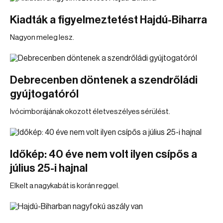
Kiadták a figyelmeztetést Hajdú-Biharra
Nagyon meleg lesz.
Debrecenben döntenek a szendrőládi
gyújtogatóról
Ivócimborájának okozott életveszélyes sérülést.
Időkép: 40 éve nem volt ilyen csípős a
július 25-i hajnal
Elkelt a nagykabát is korán reggel.