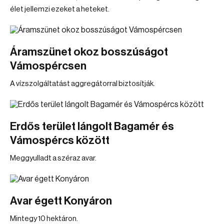
élet jellemzi ezeket a heteket.
Áramszünet okoz bosszúságot
Vámospércsen
A vízszolgáltatást aggregátorral biztosítják.
Erdős terület lángolt Bagamér és
Vámospércs között
Meggyulladt a széraz avar.
Avar égett Konyáron
Mintegy 10 hektáron.