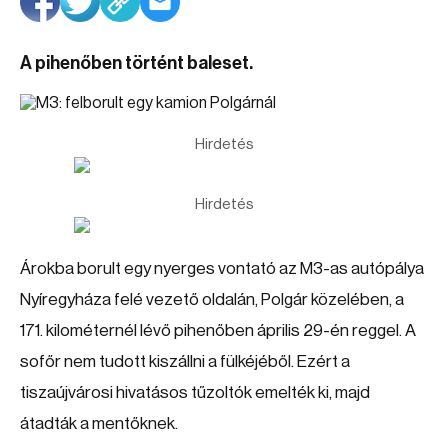
A pihenőben történt baleset.
Hirdetés
Hirdetés
Árokba borult egy nyerges vontató az M3-as autópálya
Nyíregyháza felé vezető oldalán, Polgár közelében, a
171. kilométernél lévő pihenőben április 29-én reggel. A
sofőr nem tudott kiszállni a fülkéjéből. Ezért a
tiszaújvárosi hivatásos tűzoltók emelték ki, majd
átadták a mentőknek.