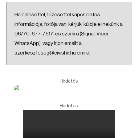
Ha balesettel, tűzesettel kapcsolatos
információja, fotója van, kérjük, küldje el nekünk a
06/70-677-7617-es számra (Signal, Viber,
WhatsApp), vagy írjon emailt a
szerkesztoseg@civishir.hu címre.
Hirdetés
Hirdetés