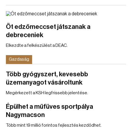
Öt edzőmeccset játszanak a
debreceniek
Elkezdte a felkészülést a DEAC.
Gazdaság
Több gyógyszert, kevesebb
üzemanyagot vásároltunk
Megérkezett a KSH legfrissebb jelentése.
Épülhet a műfüves sportpálya
Nagymacson
Több mint 19 millió forintos fejlesztés kezdődhet.