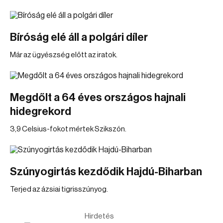
Bíróság elé áll a polgári díler
Már az ügyészség előtt az iratok.
Megdőlt a 64 éves országos hajnali
hidegrekord
3,9 Celsius-fokot mértek Szikszón.
Szúnyogirtás kezdődik Hajdú-Biharban
Terjed az ázsiai tigrisszúnyog.
Hirdetés