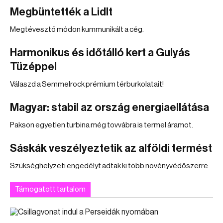
Megbüntették a Lidlt
Megtévesztő módon kummunikált a cég.
Harmonikus és időtálló kert a Gulyás
Tüzéppel
Válaszd a Semmelrock prémium térburkolatait!
Magyar: stabil az ország energiaellátása
Pakson egyetlen turbina még tovvábra is termel áramot.
Sáskák veszélyeztetik az alföldi termést
Szükséghelyzeti engedélyt adtak ki több növényvédőszerre.
Támogatott tartalom