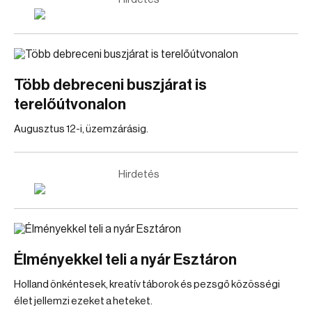
Több debreceni buszjárat is
terelőútvonalon
Augusztus 12-i, üzemzárásig.
Hirdetés
Élményekkel teli a nyár Esztáron
Holland önkéntesek, kreatív táborok és pezsgő közösségi
élet jellemzi ezeket a heteket.