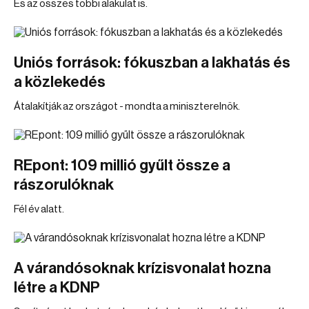
És az összes többi alakulat is.
Uniós források: fókuszban a lakhatás és
a közlekedés
Átalakítják az országot - mondta a miniszterelnök.
REpont: 109 millió gyűlt össze a
rászorulóknak
Fél év alatt.
A várandósoknak krízisvonalat hozna
létre a KDNP