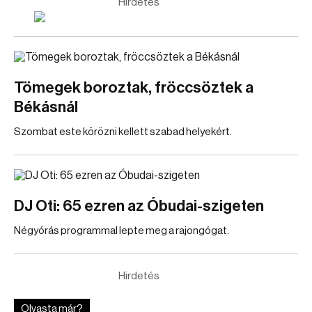
Hirdetés
Tömegek boroztak, fröccsöztek a
Békásnál
Szombat este körözni kellett szabad helyekért.
DJ Oti: 65 ezren az Óbudai-szigeten
Négyórás programmal lepte meg a rajongógat.
Hirdetés
Olvasta már?