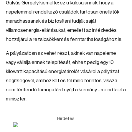
Gulyás Gergely kiemelte: ez a kulcsa annak, hogy a
napelemmel rendelkező családok tartósan önellátók
maradhassanak és biztosítani tudják saját
villamosenergia-ellátásukat, emellett az intézkedés
hozzájárul a rezsicsökkentés fenntarthatóságához is.
A pályázatban az vehet részt, akinek van napeleme
vagy vállalja ennek telepítését, ehhez pedig egy 10
kilowatt kapacitású energiatárolót vásárol a pályázat
segítségével, amihez két és fél millió forintos, vissza
nem térítendő támogatást nyújt a kormány - mondta el a
miniszter.
Hirdetés