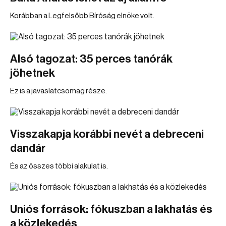
Korábban a Legfelsőbb Bíróság elnöke volt.
Alsó tagozat: 35 perces tanórák
jöhetnek
Ez is a javaslatcsomag része.
Visszakapja korábbi nevét a debreceni
dandár
És az összes többi alakulat is.
Uniós források: fókuszban a lakhatás és
a közlekedés