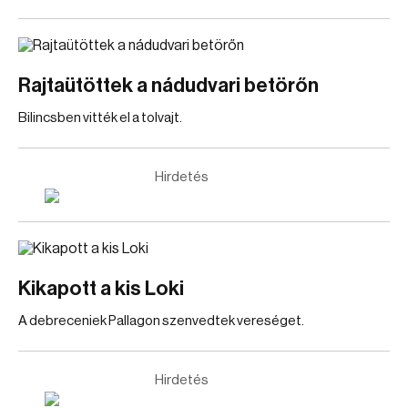
Rajtaütöttek a nádudvari betörőn
Bilincsben vitték el a tolvajt.
Hirdetés
Kikapott a kis Loki
A debreceniek Pallagon szenvedtek vereséget.
Hirdetés