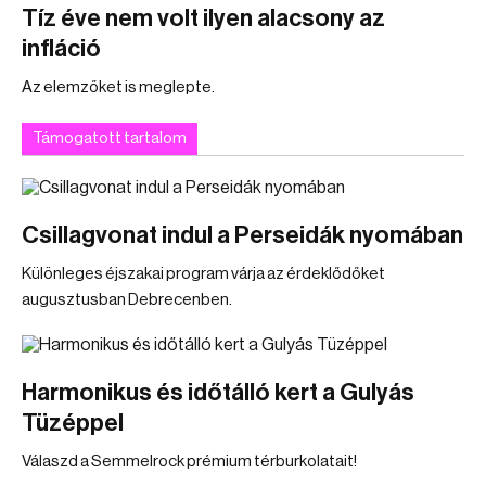
Tíz éve nem volt ilyen alacsony az
infláció
Az elemzőket is meglepte.
Támogatott tartalom
Csillagvonat indul a Perseidák nyomában
Különleges éjszakai program várja az érdeklődőket
augusztusban Debrecenben.
Harmonikus és időtálló kert a Gulyás
Tüzéppel
Válaszd a Semmelrock prémium térburkolatait!