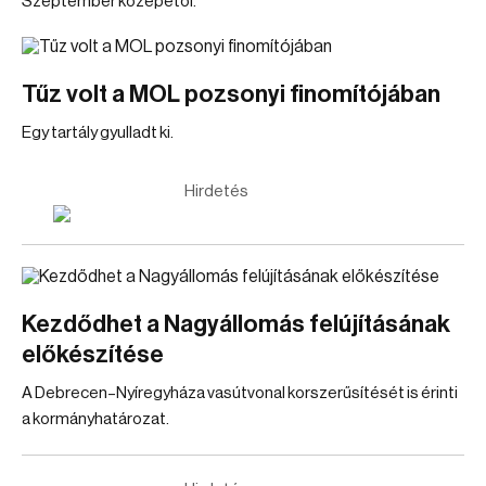
Szeptember közepétől.
Tűz volt a MOL pozsonyi finomítójában
Egy tartály gyulladt ki.
Hirdetés
Kezdődhet a Nagyállomás felújításának
előkészítése
A Debrecen–Nyíregyháza vasútvonal korszerűsítését is érinti
a kormányhatározat.