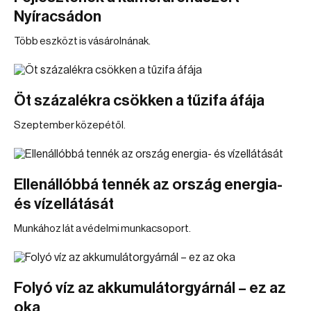
Nyíracsádon
Több eszközt is vásárolnának.
Öt százalékra csökken a tűzifa áfája
Szeptember közepétől.
Ellenállóbbá tennék az ország energia-
és vízellátását
Munkához lát a védelmi munkacsoport.
Folyó víz az akkumulátorgyárnál – ez az
oka