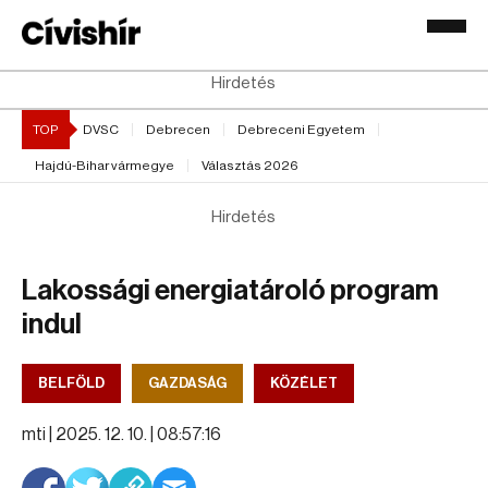
Hirdetés
TOP
DVSC
Debrecen
Debreceni Egyetem
Hajdú-Bihar vármegye
Választás 2026
Hirdetés
Lakossági energiatároló program
indul
BELFÖLD
GAZDASÁG
KÖZÉLET
mti |
2025. 12. 10. | 08:57:16