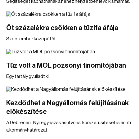
Segítséget kaphatnának a nehéz helyzetben lévő kismamák.
Öt százalékra csökken a tűzifa áfája
Szeptember közepétől.
Tűz volt a MOL pozsonyi finomítójában
Egy tartály gyulladt ki.
Kezdődhet a Nagyállomás felújításának
előkészítése
A Debrecen–Nyíregyháza vasútvonal korszerűsítését is érinti
a kormányhatározat.