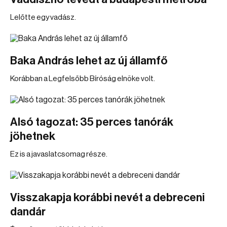
Lelőtte egy vadász.
Baka András lehet az új államfő
Korábban a Legfelsőbb Bíróság elnöke volt.
Alsó tagozat: 35 perces tanórák
jöhetnek
Ez is a javaslatcsomag része.
Visszakapja korábbi nevét a debreceni
dandár