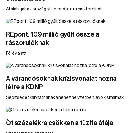
Átalakítják az országot - mondta a miniszterelnök.
REpont: 109 millió gyűlt össze a
rászorulóknak
Fél év alatt.
A várandósoknak krízisvonalat hozna
létre a KDNP
Segítséget kaphatnának a nehéz helyzetben lévő kismamák.
Öt százalékra csökken a tűzifa áfája