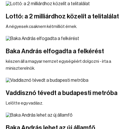
Lottó: a 2 milliárdhoz közelít a telitalálat
A négyesek csaknem kétmilliót érnek.
Baka András elfogadta a felkérést
készen áll a magyar nemzet egységéért dolgozni - írta a
miniszterelnök.
Vaddisznó tévedt a budapesti metróba
Lelőtte egy vadász.
Baka András lehet az új államfő