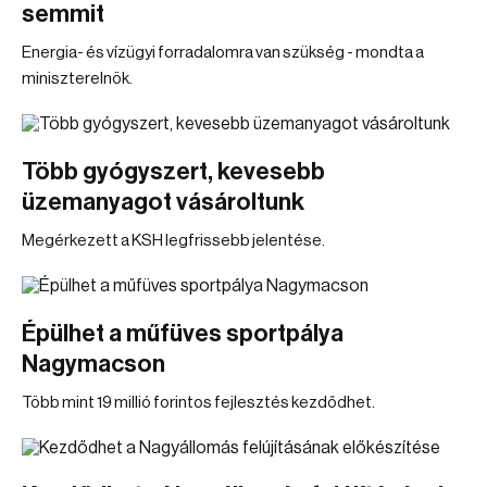
semmit
Energia- és vízügyi forradalomra van szükség - mondta a
miniszterelnök.
Több gyógyszert, kevesebb
üzemanyagot vásároltunk
Megérkezett a KSH legfrissebb jelentése.
Épülhet a műfüves sportpálya
Nagymacson
Több mint 19 millió forintos fejlesztés kezdődhet.