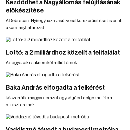
Kezdődhet a Nagyállomás felújításának
előkészítése
A Debrecen–Nyíregyháza vasútvonal korszerűsítését is érinti
a kormányhatározat.
Lottó: a 2 milliárdhoz közelít a telitalálat
A négyesek csaknem kétmilliót érnek.
Baka András elfogadta a felkérést
készen áll a magyar nemzet egységéért dolgozni - írta a
miniszterelnök.
Vaddisznó tévedt a budapesti metróba