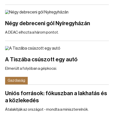
Négy debreceni gól Nyíregyházán
A DEAC elhozta a három pontot.
A Tiszába csúszott egy autó
Elmerült a folyóban a gépkocsi.
Gazdaság
Uniós források: fókuszban a lakhatás és
a közlekedés
Átalakítják az országot - mondta a miniszterelnök.