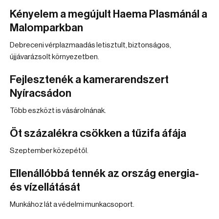
Kényelem a megújult Haema Plasmánál a
Malomparkban
Debreceni vérplazmaadás letisztult, biztonságos,
újjávarázsolt környezetben.
Fejlesztenék a kamerarendszert
Nyíracsádon
Több eszközt is vásárolnának.
Öt százalékra csökken a tűzifa áfája
Szeptember közepétől.
Ellenállóbbá tennék az ország energia-
és vízellátását
Munkához lát a védelmi munkacsoport.