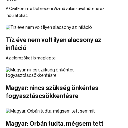
A Civil Fórum a Debreceni Vízmű válaszával hűtené az
indulatokat.
Tíz éve nem volt ilyen alacsony az
infláció
Az elemzőket is meglepte.
Magyar: nincs szükség önkéntes
fogyasztáscsökkentésre
Magyar: Orbán tudta, mégsem tett