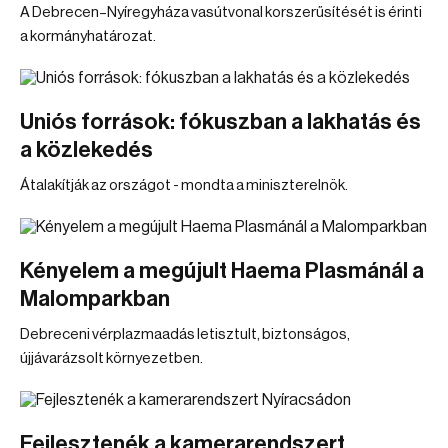
A Debrecen–Nyíregyháza vasútvonal korszerűsítését is érinti
a kormányhatározat.
Uniós források: fókuszban a lakhatás és
a közlekedés
Átalakítják az országot - mondta a miniszterelnök.
Kényelem a megújult Haema Plasmánál a
Malomparkban
Debreceni vérplazmaadás letisztult, biztonságos,
újjávarázsolt környezetben.
Fejlesztenék a kamerarendszert