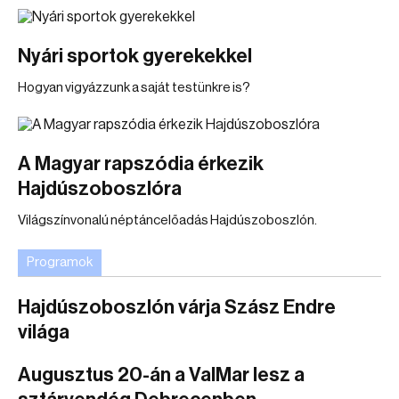
Nyári sportok gyerekekkel
Hogyan vigyázzunk a saját testünkre is?
A Magyar rapszódia érkezik
Hajdúszoboszlóra
Világszínvonalú néptáncelőadás Hajdúszoboszlón.
Programok
Hajdúszoboszlón várja Szász Endre
világa
Augusztus 20-án a ValMar lesz a