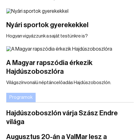
Nyári sportok gyerekekkel
Hogyan vigyázzunk a saját testünkre is?
A Magyar rapszódia érkezik
Hajdúszoboszlóra
Világszínvonalú néptáncelőadás Hajdúszoboszlón.
Programok
Hajdúszoboszlón várja Szász Endre
világa
Augusztus 20-án a ValMar lesz a