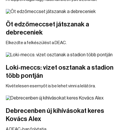
Öt edzőmeccset játszanak a
debreceniek
Elkezdte a felkészülést a DEAC.
Loki-meccs: vizet osztanak a stadion
több pontján
Kivételesen esernyőt is be lehet vinni a lelátóra.
Debrecenben új kihívásokat keres
Kovács Alex
A DEAC-ban folytatja.