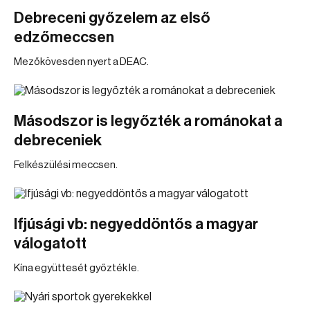
Debreceni győzelem az első
edzőmeccsen
Mezőkövesden nyert a DEAC.
Másodszor is legyőzték a románokat a
debreceniek
Felkészülési meccsen.
Ifjúsági vb: negyeddöntős a magyar
válogatott
Kína együttesét győzték le.