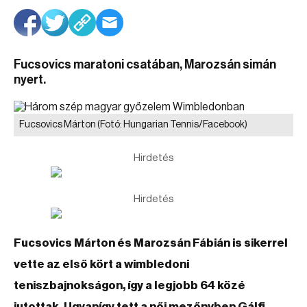
Fucsovics maratoni csatában, Marozsán simán
nyert.
Fucsovics Márton
(Fotó: Hungarian Tennis/Facebook)
Hirdetés
Hirdetés
Fucsovics Márton és Marozsán Fábián is sikerrel
vette az első kört a wimbledoni
teniszbajnokságon, így a legjobb 64 közé
jutottak. Ugyanígy tett a női mezőnyben Gálfi