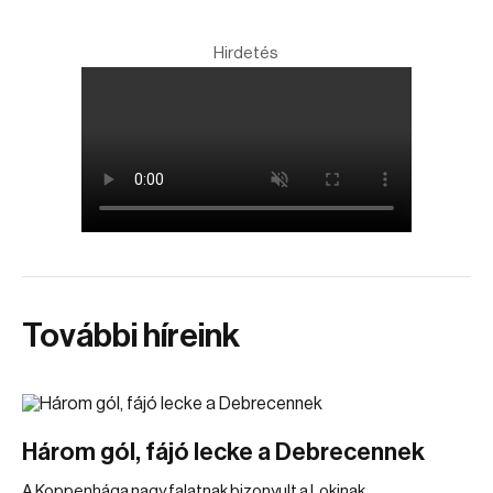
Hirdetés
További híreink
Három gól, fájó lecke a Debrecennek
A Koppenhága nagy falatnak bizonyult a Lokinak.