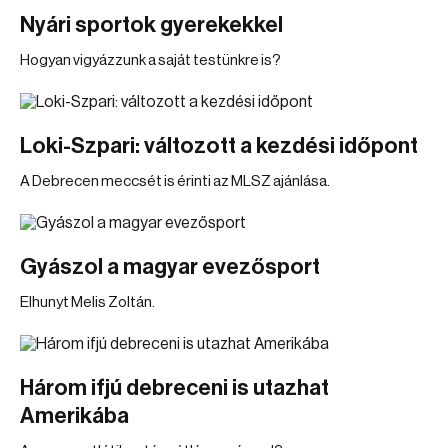
Nyári sportok gyerekekkel
Hogyan vigyázzunk a saját testünkre is?
Loki-Szpari: változott a kezdési időpont
A Debrecen meccsét is érinti az MLSZ ajánlása.
Gyászol a magyar evezősport
Elhunyt Melis Zoltán.
Három ifjú debreceni is utazhat
Amerikába