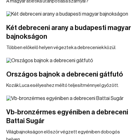
A magyar atlétika utánpótlása szárnyal?
Két debreceni arany a budapesti magyar
bajnokságon
Többen előkelő helyen végeztek a debreceniek közül.
Országos bajnok a debreceni gátfutó
Kozák Luca esélyeshez méltó teljesítménnyel győzött.
Vb-bronzérmes egyéniben a debreceni
Battai Sugár
Világbajnokságon először végzett egyéniben dobogós
helyen.