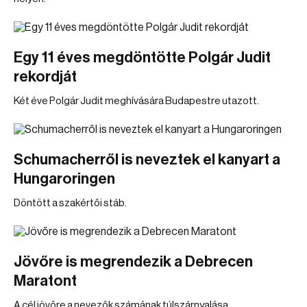
Egy 11 éves megdöntötte Polgár Judit
rekordját
Két éve Polgár Judit meghívására Budapestre utazott.
Schumacherről is neveztek el kanyart a
Hungaroringen
Döntött a szakértői stáb.
Jövőre is megrendezik a Debrecen
Maratont
A cél jövőre a nevezők számának túlszárnyalása.