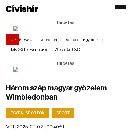
Hirdetés
TOP
DVSC
Debrecen
Debreceni Egyetem
Hajdú-Bihar vármegye
Választás 2026
Hirdetés
Három szép magyar győzelem
Wimbledonban
EGYÉNI SPORTOK
SPORT
MTI |
2025. 07. 02. | 09:40:51