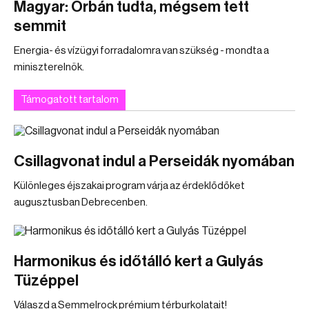
Magyar: Orbán tudta, mégsem tett
semmit
Energia- és vízügyi forradalomra van szükség - mondta a
miniszterelnök.
Támogatott tartalom
Csillagvonat indul a Perseidák nyomában
Különleges éjszakai program várja az érdeklődőket
augusztusban Debrecenben.
Harmonikus és időtálló kert a Gulyás
Tüzéppel
Válaszd a Semmelrock prémium térburkolatait!