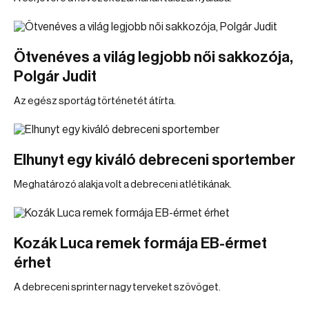
Ötvenéves a világ legjobb női sakkozója,
Polgár Judit
Az egész sportág történetét átírta.
Elhunyt egy kiváló debreceni sportember
Meghatározó alakja volt a debreceni atlétikának.
Kozák Luca remek formája EB-érmet
érhet
A debreceni sprinter nagy terveket szövöget.