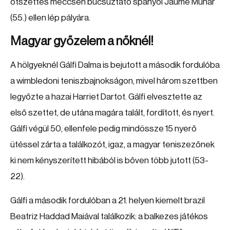
ötszettes meccsen búcsúztató spanyol Jaume Munar
(55.) ellen lép pályára.
Magyar győzelem a nőknél!
A hölgyeknél Gálfi Dalma is bejutott a második fordulóba
a wimbledoni teniszbajnokságon, mivel három szettben
legyőzte a hazai Harriet Dartot. Gálfi elvesztette az
első szettet, de utána magára talált, fordított, és nyert.
Gálfi végül 50, ellenfele pedig mindössze 15 nyerő
ütéssel zárta a találkozót, igaz, a magyar teniszezőnek
ki nem kényszerített hibából is bőven több jutott (53-
22).
Gálfi a második fordulóban a 21. helyen kiemelt brazil
Beatriz Haddad Maiával találkozik: a balkezes játékos