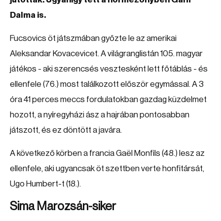
Dalma is.
Fucsovics öt játszmában győzte le az amerikai
Aleksandar Kovacevicet. A világranglistán 105. magyar
játékos - aki szerencsés vesztesként lett főtáblás - és
ellenfele (76.) most találkozott először egymással. A 3
óra 41 perces meccs fordulatokban gazdag küzdelmet
hozott, a nyíregyházi ász a hajrában pontosabban
játszott, és ez döntött a javára.
A következő körben a francia Gaël Monfils (48.) lesz az
ellenfele, aki ugyancsak öt szettben verte honfitársát,
Ugo Humbert-t (18.).
Sima Marozsán-siker