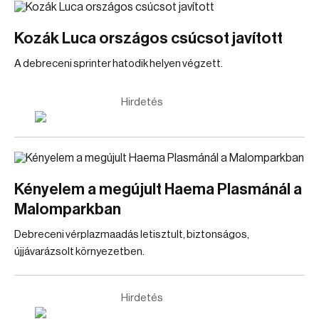
Kozák Luca országos csúcsot javított
A debreceni sprinter hatodik helyen végzett.
Hirdetés
Kényelem a megújult Haema Plasmánál a
Malomparkban
Debreceni vérplazmaadás letisztult, biztonságos,
újjávarázsolt környezetben.
Hirdetés