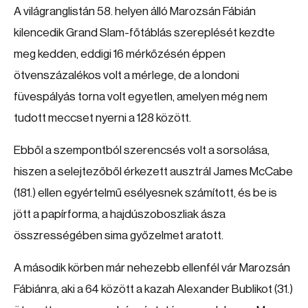
A világranglistán 58. helyen álló Marozsán Fábián
kilencedik Grand Slam-főtáblás szereplését kezdte
meg kedden, eddigi 16 mérkőzésén éppen
ötvenszázalékos volt a mérlege, de a londoni
füvespályás torna volt egyetlen, amelyen még nem
tudott meccset nyerni a 128 között.
Ebből a szempontból szerencsés volt a sorsolása,
hiszen a selejtezőből érkezett ausztrál James McCabe
(181.) ellen egyértelmű esélyesnek számított, és be is
jött a papírforma, a hajdúszoboszliak ásza
összrességében sima győzelmet aratott.
A második körben már nehezebb ellenfél vár Marozsán
Fábiánra, aki a 64 között a kazah Alexander Bublikot (31.)