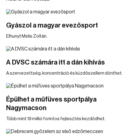
Gyászol a magyar evezősport
Elhunyt Melis Zoltán.
A DVSC számára itt a dán kihívás
A szervezettség, koncentráció és küzdőszellem dönthet.
Épülhet a műfüves sportpálya
Nagymacson
Több mint 19 millió forintos fejlesztés kezdődhet.