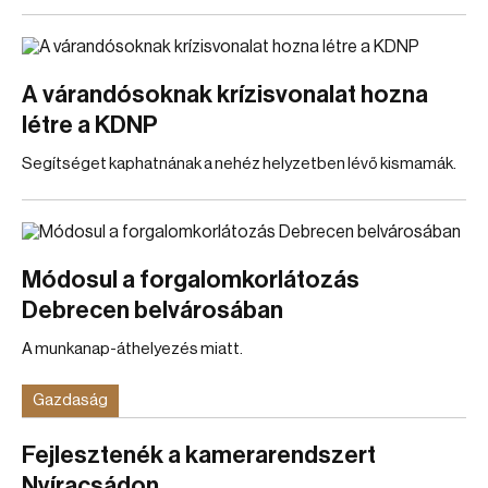
A várandósoknak krízisvonalat hozna
létre a KDNP
Segítséget kaphatnának a nehéz helyzetben lévő kismamák.
Módosul a forgalomkorlátozás
Debrecen belvárosában
A munkanap-áthelyezés miatt.
Gazdaság
Fejlesztenék a kamerarendszert
Nyíracsádon