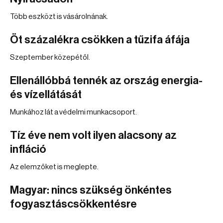
Több eszközt is vásárolnának.
Öt százalékra csökken a tűzifa áfája
Szeptember közepétől.
Ellenállóbbá tennék az ország energia-
és vízellátását
Munkához lát a védelmi munkacsoport.
Tíz éve nem volt ilyen alacsony az
infláció
Az elemzőket is meglepte.
Magyar: nincs szükség önkéntes
fogyasztáscsökkentésre