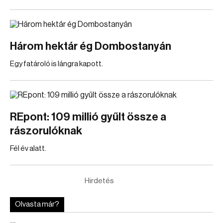
Három hektár ég Dombostanyán
Egy fatároló is lángra kapott.
REpont: 109 millió gyűlt össze a
rászorulóknak
Fél év alatt.
Hirdetés
Olvasta már?