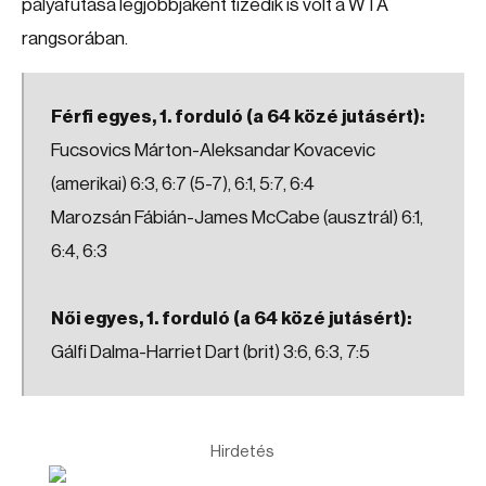
pályafutása legjobbjaként tizedik is volt a WTA
rangsorában.
Férfi egyes, 1. forduló (a 64 közé jutásért):
Fucsovics Márton-Aleksandar Kovacevic
(amerikai) 6:3, 6:7 (5-7), 6:1, 5:7, 6:4
Marozsán Fábián-James McCabe (ausztrál) 6:1,
6:4, 6:3
Női egyes, 1. forduló (a 64 közé jutásért):
Gálfi Dalma-Harriet Dart (brit) 3:6, 6:3, 7:5
Hirdetés