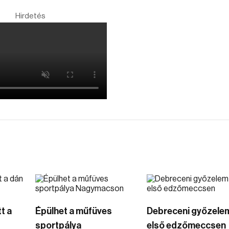
Hirdetés
t a
Épülhet a műfüves
Debreceni győzele
sportpálya
első edzőmeccsen