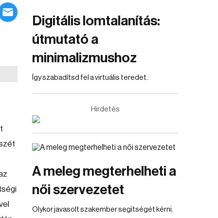
Digitális lomtalanítás:
útmutató a
minimalizmushoz
Így szabadítsd fel a virtuális teredet.
Hirdetés
t
szét
A meleg megterhelheti a
 az
női szervezetet
tségi
vel
Olykor javasolt szakember segítségét kérni.