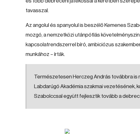
és több debreceni játékossal a keretben szerepel
tavasszal.
Az angolul és spanyolul is beszélő Kemenes Sza
mozgó, a nemzetközi utánpótlás követelményszint
kapcsolatrendszerrel bíró, ambiciózus szakember,
munkához – írták.
Természetesen Herczeg András továbbra is m
Labdarúgó Akadémia szakmai vezetésének, ko
Szabolccsal együtt fejlesztik tovább a debre