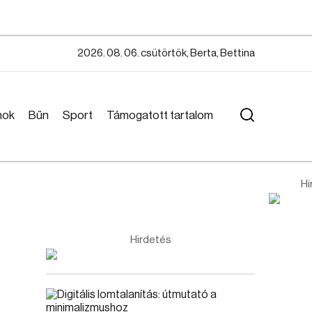
2026. 08. 06. csütörtök, Berta, Bettina
mok
Bűn
Sport
Támogatott tartalom
Hi
Hirdetés