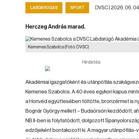
DVSC |
2026. 06. 04. 
LABDARÚGÁS
SPORT
Herczeg András marad.
Kemenes Szabolcs
(Fotó: DVSC)
Hirdetés
Akadémiai igazgatóként és utánpótlás szakágvez
Kemenes Szabolcs. A 40 éves egykori kapus mint
a Honvéd együttesében töltötte, bronzérmet is nyer
Bognár György mellett – Budaörsön kezdődött, ahol a
NB II-ben is folytatódott, dolgozott Spanyolorsz
edzőjeként bontakozott ki. A magyar utánpótlás-