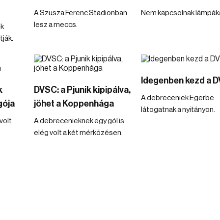
A Szusza Ferenc Stadionban
Nem kapcsolnak lámpáka
lesz a meccs.
ik
tják.
Idegenben kezd a 
k
DVSC: a Pjunik kipipálva,
A debreceniek Egerbe
gója
jöhet a Koppenhága
látogatnak a nyitányon.
volt.
A debrecenieknek egy gól is
elég volt a két mérkőzésen.