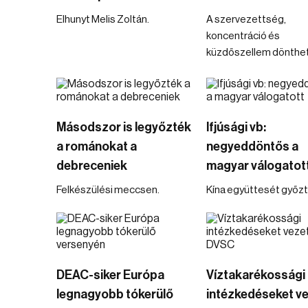
Elhunyt Melis Zoltán.
A szervezettség,
koncentráció és
küzdőszellem dönthet
Másodszor is legyőzték
Ifjúsági vb:
a románokat a
negyeddöntős a
debreceniek
magyar válogatot
Felkészülési meccsen.
Kína együttesét győzté
DEAC-siker Európa
Víztakarékossági
legnagyobb tókerülő
intézkedéseket v