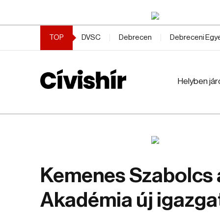
TOP
DVSC
Debrecen
Debreceni Eg
Helyben jár
Kemenes Szabolcs 
Akadémia új igazga