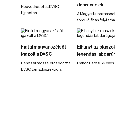
debreceniek
Négyet kapott a DVSC
Újpesten.
A Magyar Kupa másod
fordulójában folytatha
Fiatal magyar szélsőt
Elhunyt az olaszo
igazolt a DVSC
legendás labdarú
Dénes Vilmossal erősödött a
Franco Baresi 66 éves 
DVSC támadószekciója.