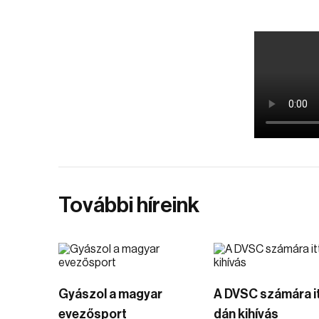
További híreink
Gyászol a magyar
A DVSC számára it
evezősport
dán kihívás