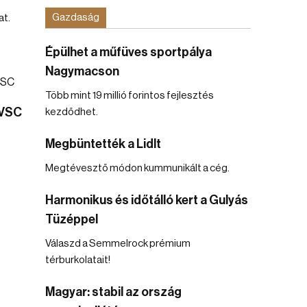
Gazdaság
t.
Épülhet a műfüves sportpálya
Nagymacson
Több mint 19 millió forintos fejlesztés
DVSC
kezdődhet.
Megbüntették a Lidlt
Megtévesztő módon kummunikált a cég.
Harmonikus és időtálló kert a Gulyás
Tüzéppel
Válaszd a Semmelrock prémium
térburkolatait!
Magyar: stabil az ország