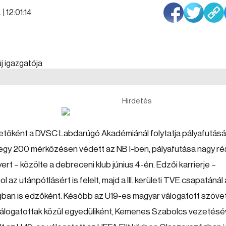
| 12:01:14
Hirdetés
etőként a DVSC Labdarúgó Akadémiánál folytatja pályafutásá
egy 200 mérkőzésen védett az NB I-ben, pályafutása nagy ré
t – közölte a debreceni klub június 4-én. Edzői karrierje –
z utánpótlásért is felelt, majd a III. kerületi TVE csapatánál
ágban is edzőként. Később az U19-es magyar válogatott szöve
válogatottak közül egyedüliként, Kemenes Szabolcs vezetésé