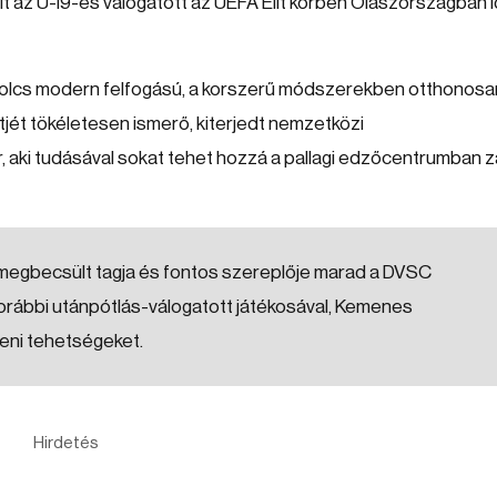
t az U-19-es válogatott az UEFA Elit körben Olaszországban 
bolcs modern felfogású, a korszerű módszerekben otthonosa
jét tökéletesen ismerő, kiterjedt nemzetközi
 aki tudásával sokat tehet hozzá a pallagi edzőcentrumban z
egbecsült tagja és fontos szereplője marad a DVSC
rábbi utánpótlás-válogatott játékosával, Kemenes
ceni tehetségeket.
Hirdetés