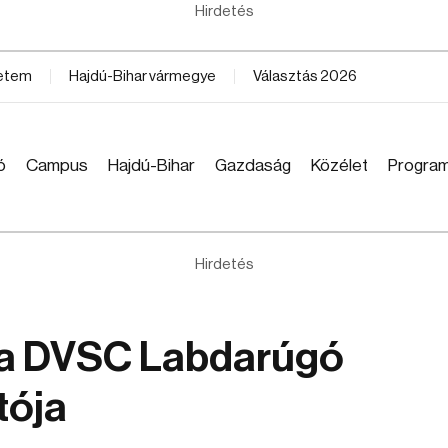
Hirdetés
yetem
Hajdú-Bihar vármegye
Választás 2026
ó
Campus
Hajdú-Bihar
Gazdaság
Közélet
Progra
Hirdetés
a DVSC Labdarúgó
tója