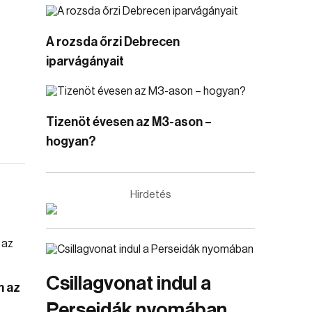
A rozsda őrzi Debrecen
iparvágányait
Tizenöt évesen az M3-ason –
hogyan?
Hirdetés
Csillagvonat indul a
m az
Perseidák nyomában