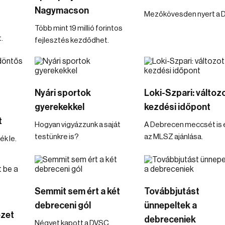
Nagymacson
Mezőkövesden nyert a 
Több mint 19 millió forintos
.
fejlesztés kezdődhet.
Nyári sportok
Loki-Szpari: változo
gyerekekkel
kezdési időpont
t
Hogyan vigyázzunk a saját
A Debrecen meccsét is é
testünkre is?
az MLSZ ajánlása.
k le.
Semmit sem ért a két
Továbbjutást
debreceni gól
ünnepeltek a
ezet
debreceniek
Négyet kapott a DVSC