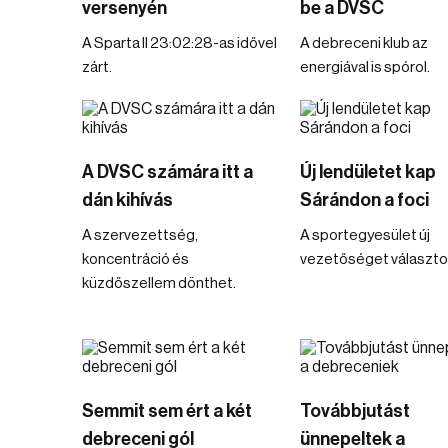
versenyén
be a DVSC
A Sparta II 23:02:28-as idővel
A debreceni klub az
zárt.
energiával is spórol.
A DVSC számára itt a
Új lendületet kap
dán kihívás
Sárándon a foci
A szervezettség,
A sportegyesület új
koncentráció és
vezetőséget választo
küzdőszellem dönthet.
Semmit sem ért a két
Továbbjutást
debreceni gól
ünnepeltek a