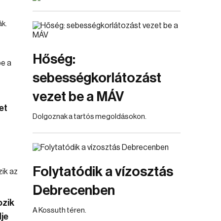
ák.
Hőség:
sebességkorlátozást
vezet be a MÁV
et
Dolgoznak a tartós megoldásokon.
Folytatódik a vízosztás
Debrecenben
ozik
A Kossuth téren.
je