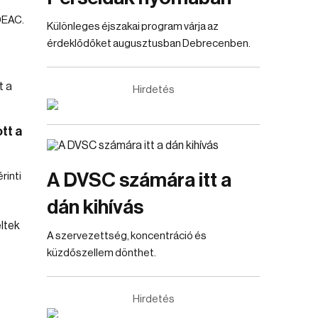
DEAC.
Különleges éjszakai program várja az
érdeklődőket augusztusban Debrecenben.
Hirdetés
tt a
A DVSC számára itt a
rinti
dán kihívás
A szervezettség, koncentráció és
küzdőszellem dönthet.
Hirdetés