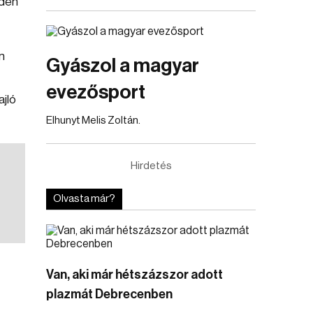
idén
n
Gyászol a magyar
evezősport
ajló
Elhunyt Melis Zoltán.
Hirdetés
Olvasta már?
Van, aki már hétszázszor adott
plazmát Debrecenben