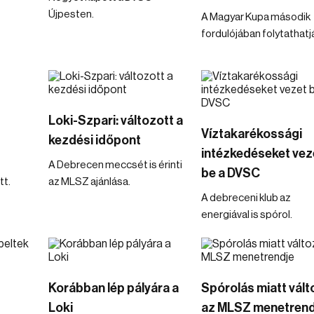
Újpesten.
A Magyar Kupa második
fordulójában folytathatj
Loki-Szpari: változott a
Víztakarékossági
kezdési időpont
intézkedéseket vez
A Debrecen meccsét is érinti
be a DVSC
tt.
az MLSZ ajánlása.
A debreceni klub az
energiával is spórol.
Korábban lép pályára a
Spórolás miatt vált
Loki
az MLSZ menetrend