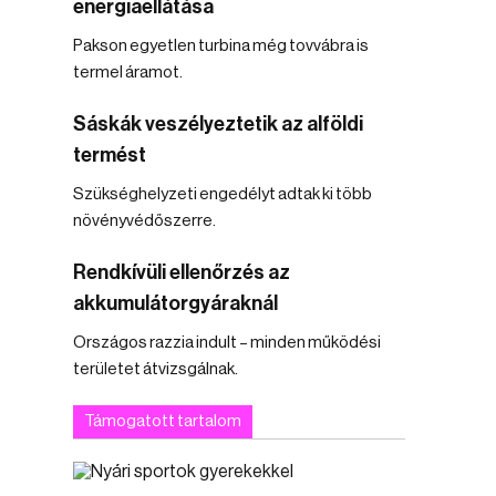
energiaellátása
Pakson egyetlen turbina még tovvábra is
termel áramot.
Sáskák veszélyeztetik az alföldi
termést
Szükséghelyzeti engedélyt adtak ki több
növényvédőszerre.
Rendkívüli ellenőrzés az
akkumulátorgyáraknál
Országos razzia indult – minden működési
területet átvizsgálnak.
Támogatott tartalom