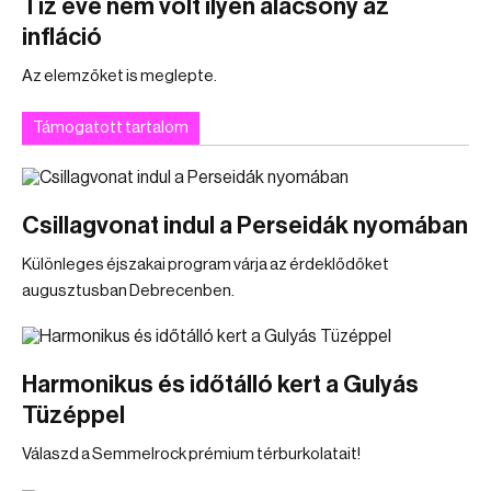
Tíz éve nem volt ilyen alacsony az
infláció
Az elemzőket is meglepte.
Támogatott tartalom
Csillagvonat indul a Perseidák nyomában
Különleges éjszakai program várja az érdeklődőket
augusztusban Debrecenben.
Harmonikus és időtálló kert a Gulyás
Tüzéppel
Válaszd a Semmelrock prémium térburkolatait!