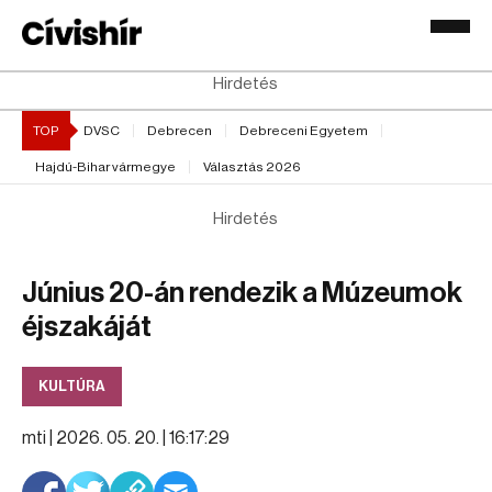
Hirdetés
TOP
DVSC
Debrecen
Debreceni Egyetem
Hajdú-Bihar vármegye
Választás 2026
Hirdetés
Június 20-án rendezik a Múzeumok
éjszakáját
KULTÚRA
mti |
2026. 05. 20. | 16:17:29