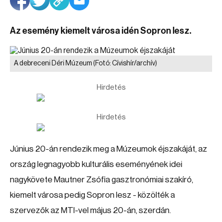
Az esemény kiemelt városa idén Sopron lesz.
A debreceni Déri Múzeum
(Fotó: Cívishír/archív)
Hirdetés
Hirdetés
Június 20-án rendezik meg a Múzeumok éjszakáját, az
ország legnagyobb kulturális eseményének idei
nagykövete Mautner Zsófia gasztronómiai szakíró,
kiemelt városa pedig Sopron lesz - közölték a
szervezők az MTI-vel május 20-án, szerdán.