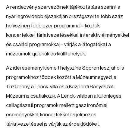
A rendezvény szervezőinek tájékoztatása szerint a
nyár legrövidebb éjszakáján országszerte több száz
helyszínen több ezer programmal – köztük
koncertekkel, tárlatvezetésekkel, interaktív élményekkel
és családi programokkal – várják a látogatókat a
múzeumok, galériák és kiállítóhelyek.
Az idei esemény kiemelt helyszíne Sopron lesz, ahol a
programokhoz többek között a Múzeumnegyed, a
Tűztorony, a Lenck-villa és a Központi Bányászati
Múzeum is csatlakozik. A Lenck-villában a különleges
csillagászati programok mellett gasztronómiai
eseményekkel, koncertekkel és jelmezes
tárlatvezetéssel is várják az érdeklődőket.