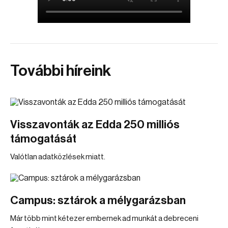
További híreink
Visszavonták az Edda 250 milliós
támogatását
Valótlan adatközlések miatt.
Campus: sztárok a mélygarázsban
Már több mint kétezer embernek ad munkát a debreceni