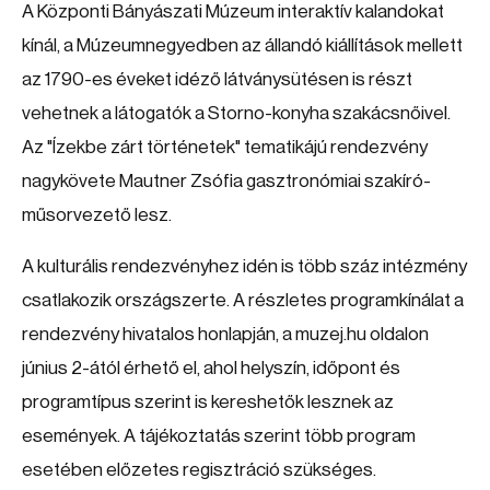
A Központi Bányászati Múzeum interaktív kalandokat
kínál, a Múzeumnegyedben az állandó kiállítások mellett
az 1790-es éveket idéző látványsütésen is részt
vehetnek a látogatók a Storno-konyha szakácsnőivel.
Az "Ízekbe zárt történetek" tematikájú rendezvény
nagykövete Mautner Zsófia gasztronómiai szakíró-
műsorvezető lesz.
A kulturális rendezvényhez idén is több száz intézmény
csatlakozik országszerte. A részletes programkínálat a
rendezvény hivatalos honlapján, a muzej.hu oldalon
június 2-ától érhető el, ahol helyszín, időpont és
programtípus szerint is kereshetők lesznek az
események. A tájékoztatás szerint több program
esetében előzetes regisztráció szükséges.