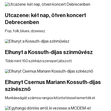
Utcazene: két nap, ötven koncert
Debrecenben
Pop, folk, blues, dzsessz.
Elhunyt a Kossuth-díjas színművész
Több mint 150 színházi szerepet játszott.
Elhunyt Csernus Mariann Kossuth-díjas
színésznő
Munkásságát számos rangos kitüntetéssel ismerték el.