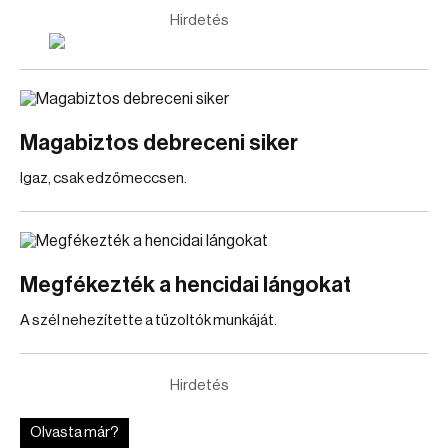
Hirdetés
Magabiztos debreceni siker
Igaz, csak edzőmeccsen.
Megfékezték a hencidai lángokat
A szél nehezítette a tűzoltók munkáját.
Hirdetés
Olvasta már?