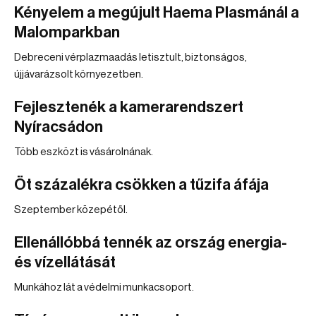
Kényelem a megújult Haema Plasmánál a
Malomparkban
Debreceni vérplazmaadás letisztult, biztonságos,
újjávarázsolt környezetben.
Fejlesztenék a kamerarendszert
Nyíracsádon
Több eszközt is vásárolnának.
Öt százalékra csökken a tűzifa áfája
Szeptember közepétől.
Ellenállóbbá tennék az ország energia-
és vízellátását
Munkához lát a védelmi munkacsoport.