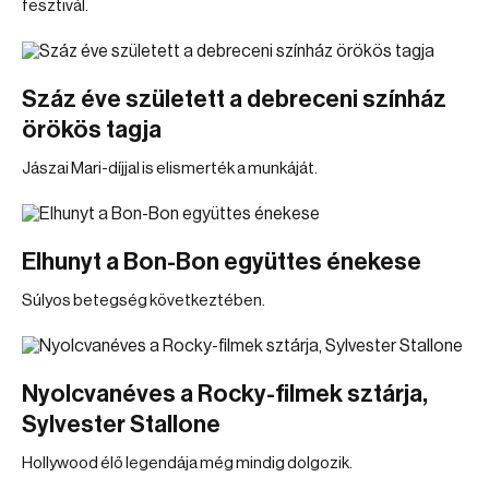
fesztivál.
Száz éve született a debreceni színház
örökös tagja
Jászai Mari-díjjal is elismerték a munkáját.
Elhunyt a Bon-Bon együttes énekese
Súlyos betegség következtében.
Nyolcvanéves a Rocky-filmek sztárja,
Sylvester Stallone
Hollywood élő legendája még mindig dolgozik.