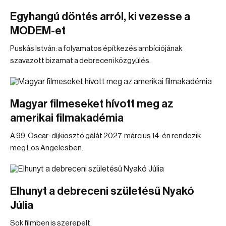
Egyhangú döntés arról, ki vezesse a
MODEM-et
Puskás István: a folyamatos építkezés ambíciójának
szavazott bizamat a debreceni közgyűlés.
Magyar filmeseket hívott meg az
amerikai filmakadémia
A 99. Oscar-díjkiosztó gálát 2027. március 14-én rendezik
meg Los Angelesben.
Elhunyt a debreceni születésű Nyakó
Júlia
Sok filmben is szerepelt.