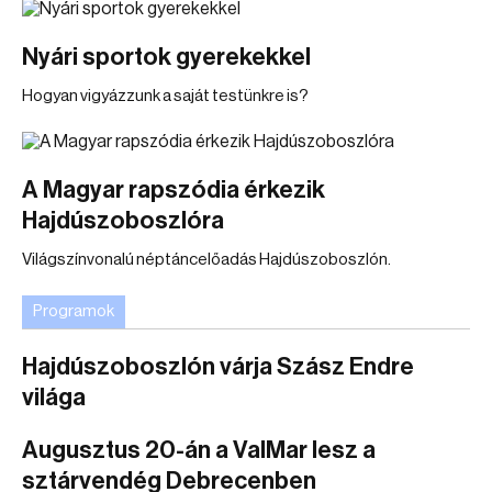
Nyári sportok gyerekekkel
Hogyan vigyázzunk a saját testünkre is?
A Magyar rapszódia érkezik
Hajdúszoboszlóra
Világszínvonalú néptáncelőadás Hajdúszoboszlón.
Programok
Hajdúszoboszlón várja Szász Endre
világa
Augusztus 20-án a ValMar lesz a
sztárvendég Debrecenben