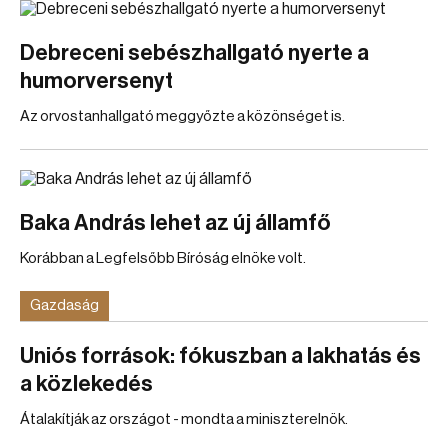
Debreceni sebészhallgató nyerte a
humorversenyt
Az orvostanhallgató meggyőzte a közönséget is.
Baka András lehet az új államfő
Korábban a Legfelsőbb Bíróság elnöke volt.
Gazdaság
Uniós források: fókuszban a lakhatás és
a közlekedés
Átalakítják az országot - mondta a miniszterelnök.