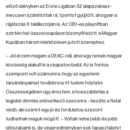
előző idényben az Erste Ligában 32 alapszakasz-
meccsen számítottak rá, 1 pontot gyűjtött, ahogyan a
rájátszás 6 találkozóján is. Az OB1-es playoffban
szintén hat összecsapáson bizonyíthatott, a Magyar
Kupában három mérkőzésen jutott szerephez.
– Jól érzem magam a DEAC-nál, ahol egy remek magyar
közösség alakult ki a csapaton belül. Az is fontos
szempont volt számomra, hogy az egyetemi
tanulmányaimat továbbra is itt tudom folytatni.
Összességében úgy éreztem, a hosszabbítás a
legjobb döntés a következő szezonra – kezdte a fiatal
védő, aki szerint egy jó és fordulatos szezont
tudhatnak maguk mögött. – Voltak nehezebb és jobb
időszakaink is, de végeredményben sok tapasztalatot