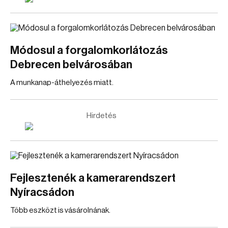
Módosul a forgalomkorlátozás
Debrecen belvárosában
A munkanap-áthelyezés miatt.
Hirdetés
Fejlesztenék a kamerarendszert
Nyíracsádon
Több eszközt is vásárolnának.