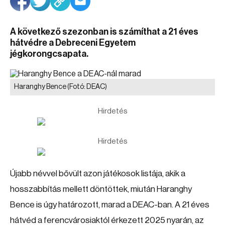
A következő szezonban is számíthat a 21 éves
hátvédre a Debreceni Egyetem
jégkorongcsapata.
Haranghy Bence
(Fotó: DEAC)
Hirdetés
Hirdetés
Újabb névvel bővült azon játékosok listája, akik a
hosszabbítás mellett döntöttek, miután Haranghy
Bence is úgy határozott, marad a DEAC-ban. A 21 éves
hátvéd a ferencvárosiaktól érkezett 2025 nyarán, az