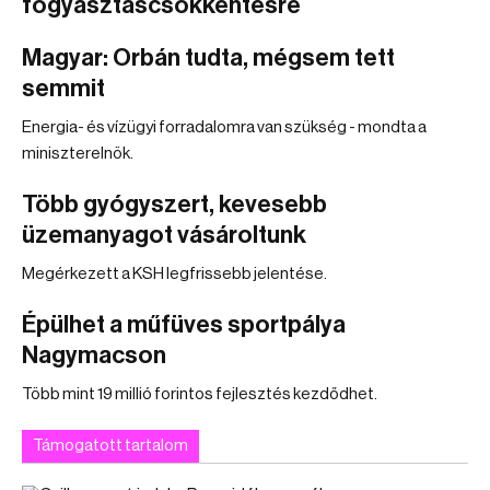
fogyasztáscsökkentésre
Magyar: Orbán tudta, mégsem tett
semmit
Energia- és vízügyi forradalomra van szükség - mondta a
miniszterelnök.
Több gyógyszert, kevesebb
üzemanyagot vásároltunk
Megérkezett a KSH legfrissebb jelentése.
Épülhet a műfüves sportpálya
Nagymacson
Több mint 19 millió forintos fejlesztés kezdődhet.
Támogatott tartalom