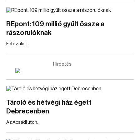
REpont: 109 millió gyűlt össze a
rászorulóknak
Fél év alatt.
Hirdetés
Tároló és hétvégi ház égett
Debrecenben
Az Acsádi úton.