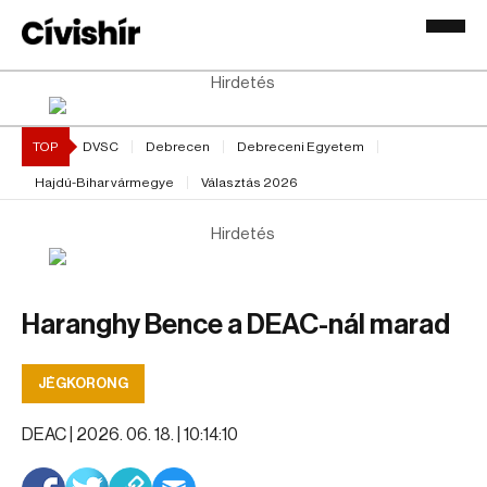
Hirdetés
TOP
DVSC
Debrecen
Debreceni Egyetem
Hajdú-Bihar vármegye
Választás 2026
Hirdetés
Haranghy Bence a DEAC-nál marad
JÉGKORONG
DEAC |
2026. 06. 18. | 10:14:10