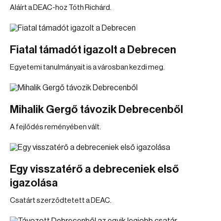
Aláírt a DEAC-hoz Tóth Richárd.
Fiatal támadót igazolt a Debrecen
Egyetemi tanulmányait is a városban kezdi meg.
Mihalik Gergő távozik Debrecenből
A fejlődés reményében vált.
Egy visszatérő a debreceniek első
igazolása
Csatárt szerződtetett a DEAC.