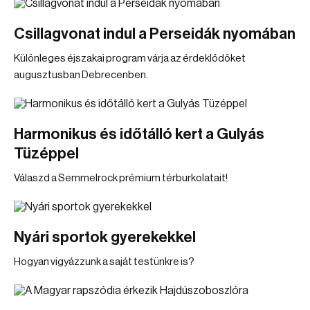
Csillagvonat indul a Perseidák nyomában
Különleges éjszakai program várja az érdeklődőket
augusztusban Debrecenben.
Harmonikus és időtálló kert a Gulyás
Tüzéppel
Válaszd a Semmelrock prémium térburkolatait!
Nyári sportok gyerekekkel
Hogyan vigyázzunk a saját testünkre is?