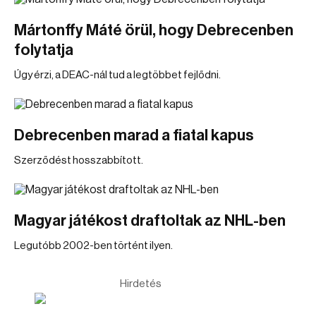
Mártonffy Máté örül, hogy Debrecenben
folytatja
Úgy érzi, a DEAC-nál tud a legtöbbet fejlődni.
Debrecenben marad a fiatal kapus
Szerződést hosszabbított.
Magyar játékost draftoltak az NHL-ben
Legutóbb 2002-ben történt ilyen.
Hirdetés