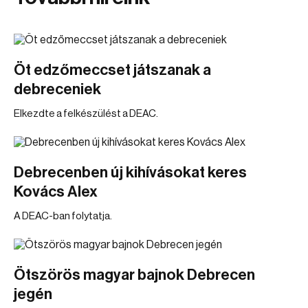
Öt edzőmeccset játszanak a
debreceniek
Elkezdte a felkészülést a DEAC.
Debrecenben új kihívásokat keres
Kovács Alex
A DEAC-ban folytatja.
Ötszörös magyar bajnok Debrecen
jegén