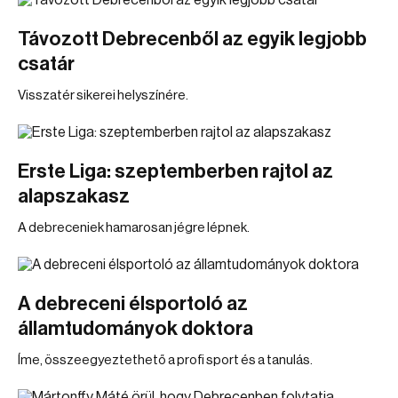
Távozott Debrecenből az egyik legjobb
csatár
Visszatér sikerei helyszínére.
Erste Liga: szeptemberben rajtol az
alapszakasz
A debreceniek hamarosan jégre lépnek.
A debreceni élsportoló az
államtudományok doktora
Íme, összeegyeztethető a profi sport és a tanulás.