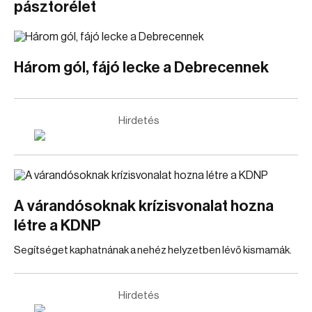
pásztorélet
Három gól, fájó lecke a Debrecennek
Hirdetés
A várandósoknak krízisvonalat hozna
létre a KDNP
Segítséget kaphatnának a nehéz helyzetben lévő kismamák.
Hirdetés