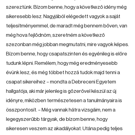
szereztünk. Bízom benne, hogy a következő idény még
sikeresebb lesz. Nagyjából elégedett vagyok a saját
teljesítményemmel, de maradt még bennem bőven, van
még hova fejlődnöm, szeretném a következő
szezonban még jobban megmutatni, mire vagyok képes.
Bízom benne, hogy csapatszinten és egyénileg is előre
tudunk lépni. Remélem, hogy még eredményesebb
évünk lesz, és még többet hozzá tudok majd tenni a
csapat sikereihez – mondta a Debreceni Egyetem
hallgatója, aki már jelenleg is gőzerővel készül az új
idényre, miközben természetesen a tanulmányaira is
összpontosít. – Még vannak hátra vizsgáim, nem a
legegyszerűbb tárgyak, de bízom benne, hogy
sikeresen veszem az akadályokat. Utána pedig teljes