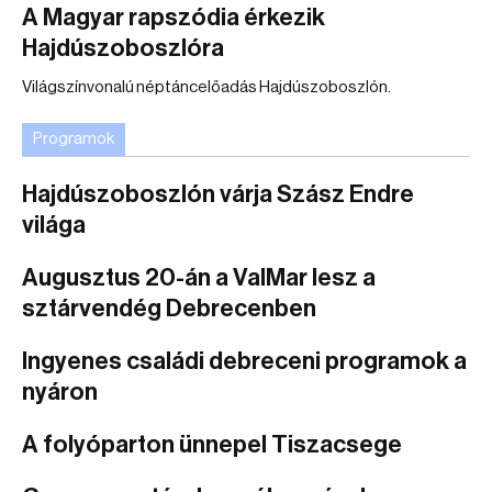
A Magyar rapszódia érkezik
Hajdúszoboszlóra
Világszínvonalú néptáncelőadás Hajdúszoboszlón.
Programok
Hajdúszoboszlón várja Szász Endre
világa
Augusztus 20-án a ValMar lesz a
sztárvendég Debrecenben
Ingyenes családi debreceni programok a
nyáron
A folyóparton ünnepel Tiszacsege