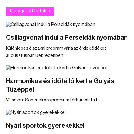
Támogatott tartalom
Csillagvonat indul a Perseidák nyomában
Különleges éjszakai program várja az érdeklődőket
augusztusban Debrecenben.
Harmonikus és időtálló kert a Gulyás
Tüzéppel
Válaszd a Semmelrock prémium térburkolatait!
Nyári sportok gyerekekkel