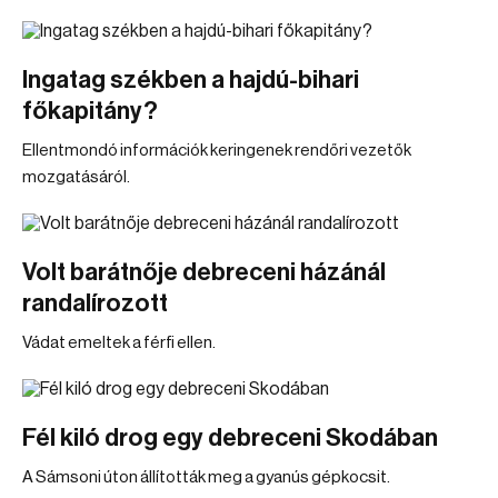
Ingatag székben a hajdú-bihari
főkapitány?
Ellentmondó információk keringenek rendőri vezetők
mozgatásáról.
Volt barátnője debreceni házánál
randalírozott
Vádat emeltek a férfi ellen.
Fél kiló drog egy debreceni Skodában
A Sámsoni úton állították meg a gyanús gépkocsit.