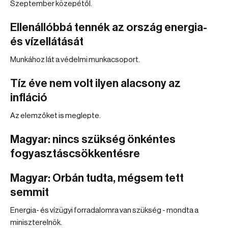
Szeptember közepétől.
Ellenállóbbá tennék az ország energia-
és vízellátását
Munkához lát a védelmi munkacsoport.
Tíz éve nem volt ilyen alacsony az
infláció
Az elemzőket is meglepte.
Magyar: nincs szükség önkéntes
fogyasztáscsökkentésre
Magyar: Orbán tudta, mégsem tett
semmit
Energia- és vízügyi forradalomra van szükség - mondta a
miniszterelnök.