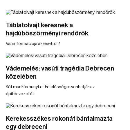
Táblatolvajt keresnek a
hajdúböszörményi rendőrök
Van információja az esetről?
Vádemelés: vasúti tragédia Debrecen
közelében
Két munkás hunyt el. Felelősségre vonhatják az
építésvezetőt.
Kerekesszékes rokonát bántalmazta
egy debreceni