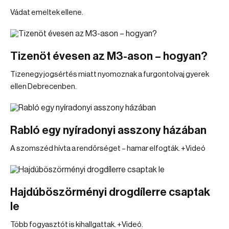
Vádat emeltek ellene.
Tizenöt évesen az M3-ason – hogyan?
Tizenegy jogsértés miatt nyomoznak a furgontolvaj gyerek
ellen Debrecenben.
Rabló egy nyíradonyi asszony házában
A szomszéd hívta a rendőrséget – hamar elfogták. +Videó
Hajdúböszörményi drogdílerre csaptak
le
Több fogyasztót is kihallgattak. +Videó.