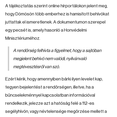
A tájékoztatás szerint online hírportálokon jelent meg,
hogy Dömösön több emberhez is hamisított behívókat
juttattak el ismeretlenek. A dokumentumon szerepel
egy pecsét is, amely hasonló a Honvédelmi
Minisztériuméhoz.
A rendőrség felhívta a figyelmet, hogy a sajtóban
megjelent behívó nem valódi, nyilvánvaló
megtévesztésről van szó.
Ezért kérik, hogy amennyiben bárki ilyen levelet kap,
tegyen bejelentést a rendőrségen, illetve, ha a
bűncselekménnyel kapcsolatban információval
rendelkezik, jelezze azt a hatóság felé a 112-es
segélyhívón, vagy névtelensége megőrzése mellett a