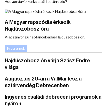
Hogyan vigyázzunk a saját testünkre is?
A Magyar rapszódia érkezik
Hajdúszoboszlóra
Világszínvonalú néptáncelőadás Hajdúszoboszlón.
Programok
Hajdúszoboszlón várja Szász Endre
világa
Augusztus 20-án a ValMar lesz a
sztárvendég Debrecenben
Ingyenes családi debreceni programok a
nyáron