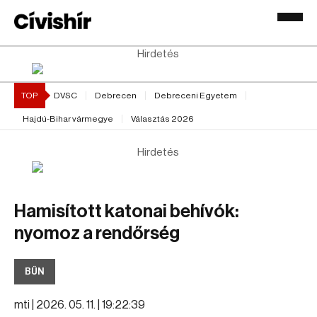
Hirdetés
TOP
DVSC
Debrecen
Debreceni Egyetem
Hajdú-Bihar vármegye
Választás 2026
Hirdetés
Hamisított katonai behívók:
nyomoz a rendőrség
BŰN
mti |
2026. 05. 11. | 19:22:39