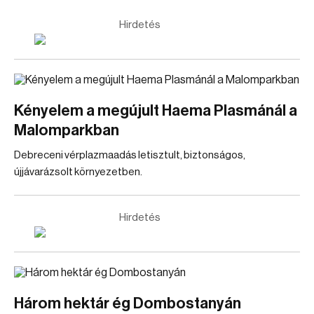
Hirdetés
Kényelem a megújult Haema Plasmánál a
Malomparkban
Debreceni vérplazmaadás letisztult, biztonságos,
újjávarázsolt környezetben.
Hirdetés
Három hektár ég Dombostanyán