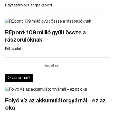
Egy fatároló is lángra kapott.
REpont: 109 millió gyűlt össze a
rászorulóknak
Fél év alatt.
Hirdetés
Olvasta már?
Folyó víz az akkumulátorgyárnál – ez az
oka