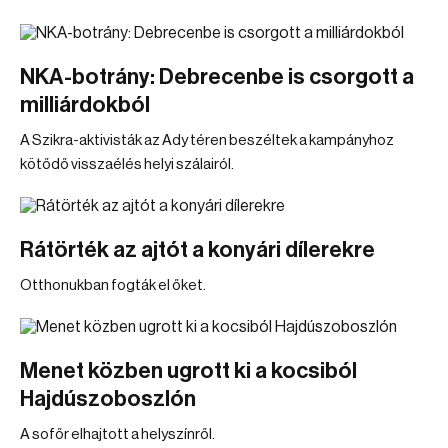
NKA-botrány: Debrecenbe is csorgott a
milliárdokból
A Szikra-aktivisták az Ady téren beszéltek a kampányhoz
kötődő visszaélés helyi szálairól.
Rátörték az ajtót a konyári dílerekre
Otthonukban fogták el őket.
Menet közben ugrott ki a kocsiból
Hajdúszoboszlón
A sofőr elhajtott a helyszínről.