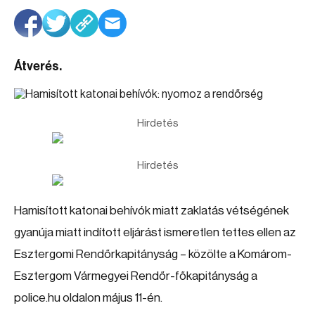
Átverés.
Hirdetés
Hirdetés
Hamisított katonai behívók miatt zaklatás vétségének
gyanúja miatt indított eljárást ismeretlen tettes ellen az
Esztergomi Rendőrkapitányság – közölte a Komárom-
Esztergom Vármegyei Rendőr-főkapitányság a
police.hu oldalon május 11-én.