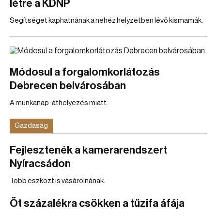
létre a KDNP
Segítséget kaphatnának a nehéz helyzetben lévő kismamák.
Módosul a forgalomkorlátozás
Debrecen belvárosában
A munkanap-áthelyezés miatt.
Gazdaság
Fejlesztenék a kamerarendszert
Nyíracsádon
Több eszközt is vásárolnának.
Öt százalékra csökken a tűzifa áfája