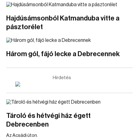
Hajdúsámsonból Katmanduba vitte a
pásztorélet
Három gól, fájó lecke a Debrecennek
Hirdetés
Tároló és hétvégi ház égett
Debrecenben
Az Acsádi úton.