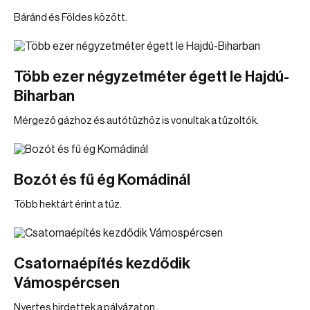
Báránd és Földes között.
Több ezer négyzetméter égett le Hajdú-
Biharban
Mérgező gázhoz és autótűzhöz is vonultak a tűzoltók.
Bozót és fű ég Komádinál
Több hektárt érint a tűz.
Csatornaépítés kezdődik
Vámospércsen
Nyertes hirdettek a pályázaton.