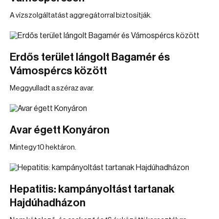
A vízszolgáltatást aggregátorral biztosítják.
Erdős terület lángolt Bagamér és
Vámospércs között
Meggyulladt a széraz avar.
Avar égett Konyáron
Mintegy 10 hektáron.
Hepatitis: kampányoltást tartanak
Hajdúhadházon