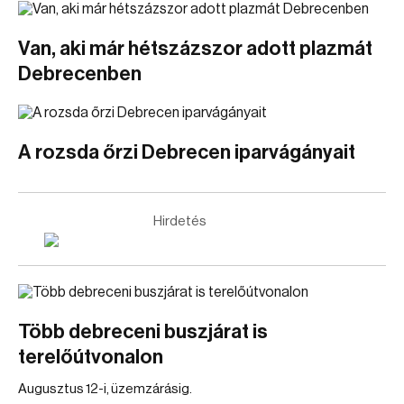
Van, aki már hétszázszor adott plazmát
Debrecenben
A rozsda őrzi Debrecen iparvágányait
Hirdetés
Több debreceni buszjárat is
terelőútvonalon
Augusztus 12-i, üzemzárásig.