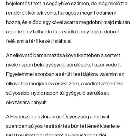
bejelentést tett a segélyhívó számon, de még mielőtt a
rendőrök kiértek volna, haragosa megint odament
hozzá, és előbb egy kővel akarta megdobni, majd miután
a sértett ezt elhárította, a vádlott egy téglát dobott
felé, ami a férfi kezét találta el.
Az elkövető bántalmazása következtében a sértett
nyolc napon belül gyógyuló sérüléseket szenvedett.
Figyelemmel azonban a sérült testtájékra, valamint az
elkövetés módjára és eszközére, a vádlott szándéka
súlyosabb, nyolc napon túl gyógyuló sérülések
okozására irányult.
A Hajdúszoboszlói Járási Ügyészség a férfival
szemben súlyos testi sértés bűntettének kísérlete
miatt nyújtott be vádiratot a Hajdúszoboszlói