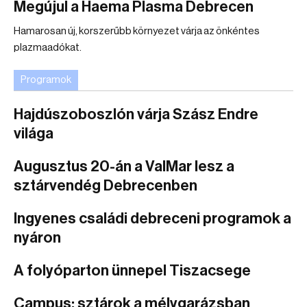
Megújul a Haema Plasma Debrecen
Hamarosan új, korszerűbb környezet várja az önkéntes
plazmaadókat.
Programok
Hajdúszoboszlón várja Szász Endre
világa
Augusztus 20-án a ValMar lesz a
sztárvendég Debrecenben
Ingyenes családi debreceni programok a
nyáron
A folyóparton ünnepel Tiszacsege
Campus: sztárok a mélygarázsban