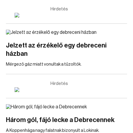
Hirdetés
Jelzett az érzékelő egy debreceni
házban
Mérgező gáz miatt vonultak a tűzoltók.
Hirdetés
Három gól, fájó lecke a Debrecennek
A Koppenhága nagy falatnak bizonyult a Lokinak.