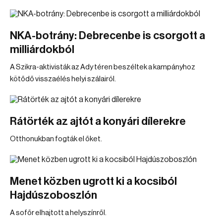
NKA-botrány: Debrecenbe is csorgott a
milliárdokból
A Szikra-aktivisták az Ady téren beszéltek a kampányhoz
kötődő visszaélés helyi szálairól.
Rátörték az ajtót a konyári dílerekre
Otthonukban fogták el őket.
Menet közben ugrott ki a kocsiból
Hajdúszoboszlón
A sofőr elhajtott a helyszínről.