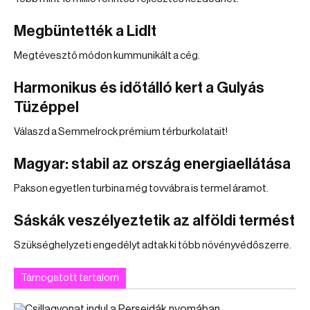
Megbüntették a Lidlt
Megtévesztő módon kummunikált a cég.
Harmonikus és időtálló kert a Gulyás
Tüzéppel
Válaszd a Semmelrock prémium térburkolatait!
Magyar: stabil az ország energiaellátása
Pakson egyetlen turbina még tovvábra is termel áramot.
Sáskák veszélyeztetik az alföldi termést
Szükséghelyzeti engedélyt adtak ki több növényvédőszerre.
Támogatott tartalom