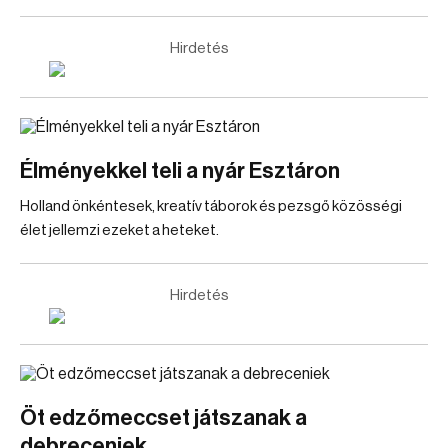
Hirdetés
Élményekkel teli a nyár Esztáron
Holland önkéntesek, kreatív táborok és pezsgő közösségi
élet jellemzi ezeket a heteket.
Hirdetés
Öt edzőmeccset játszanak a
debreceniek