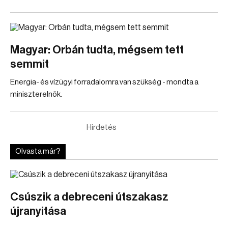
Magyar: Orbán tudta, mégsem tett
semmit
Energia- és vízügyi forradalomra van szükség - mondta a
miniszterelnök.
Hirdetés
Olvasta már?
Csúszik a debreceni útszakasz
újranyitása