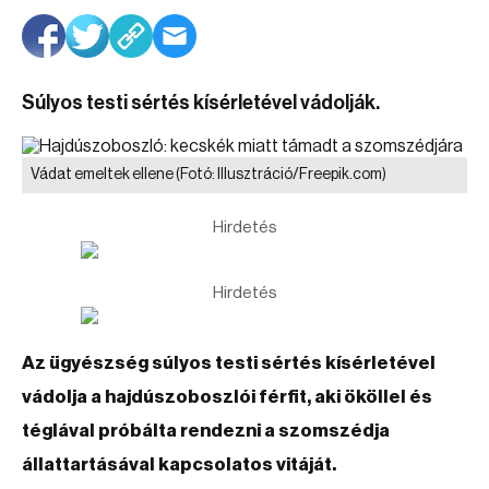
Súlyos testi sértés kísérletével vádolják.
Vádat emeltek ellene
(Fotó: Illusztráció/Freepik.com)
Hirdetés
Hirdetés
Az ügyészség súlyos testi sértés kísérletével
vádolja a hajdúszoboszlói férfit, aki ököllel és
téglával próbálta rendezni a szomszédja
állattartásával kapcsolatos vitáját.