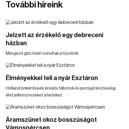
További híreink
Jelzett az érzékelő egy debreceni
házban
Mérgező gáz miatt vonultak a tűzoltók.
Élményekkel teli a nyár Esztáron
Holland önkéntesek, kreatív táborok és pezsgő közösségi
élet jellemzi ezeket a heteket.
Áramszünet okoz bosszúságot
Vámospércsen