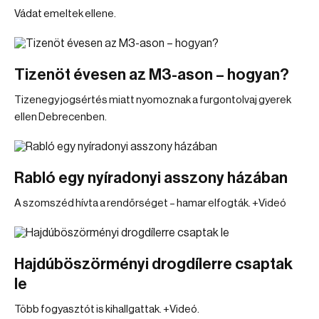
Vádat emeltek ellene.
Tizenöt évesen az M3-ason – hogyan?
Tizenegy jogsértés miatt nyomoznak a furgontolvaj gyerek
ellen Debrecenben.
Rabló egy nyíradonyi asszony házában
A szomszéd hívta a rendőrséget – hamar elfogták. +Videó
Hajdúböszörményi drogdílerre csaptak
le
Több fogyasztót is kihallgattak. +Videó.