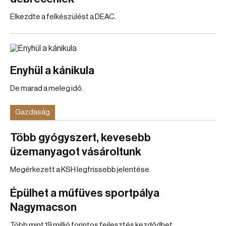
Elkezdte a felkészülést a DEAC.
Enyhül a kánikula
De marad a meleg idő.
Gazdaság
Több gyógyszert, kevesebb
üzemanyagot vásároltunk
Megérkezett a KSH legfrissebb jelentése.
Épülhet a műfüves sportpálya
Nagymacson
Több mint 19 millió forintos fejlesztés kezdődhet.