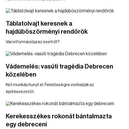
Táblatolvajt keresnek a
hajdúböszörményi rendőrök
Van információja az esetről?
Vádemelés: vasúti tragédia Debrecen
közelében
Két munkás hunyt el. Felelősségre vonhatják az
építésvezetőt.
Kerekesszékes rokonát bántalmazta
egy debreceni