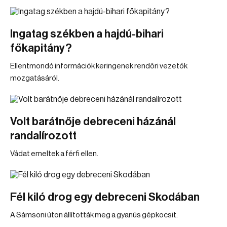
Ingatag székben a hajdú-bihari
főkapitány?
Ellentmondó információk keringenek rendőri vezetők
mozgatásáról.
Volt barátnője debreceni házánál
randalírozott
Vádat emeltek a férfi ellen.
Fél kiló drog egy debreceni Skodában
A Sámsoni úton állították meg a gyanús gépkocsit.