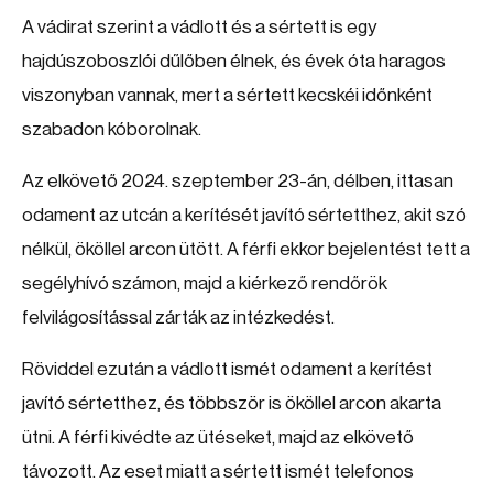
A vádirat szerint a vádlott és a sértett is egy
hajdúszoboszlói dűlőben élnek, és évek óta haragos
viszonyban vannak, mert a sértett kecskéi időnként
szabadon kóborolnak.
Az elkövető 2024. szeptember 23-án, délben, ittasan
odament az utcán a kerítését javító sértetthez, akit szó
nélkül, ököllel arcon ütött. A férfi ekkor bejelentést tett a
segélyhívó számon, majd a kiérkező rendőrök
felvilágosítással zárták az intézkedést.
Röviddel ezután a vádlott ismét odament a kerítést
javító sértetthez, és többször is ököllel arcon akarta
ütni. A férfi kivédte az ütéseket, majd az elkövető
távozott. Az eset miatt a sértett ismét telefonos