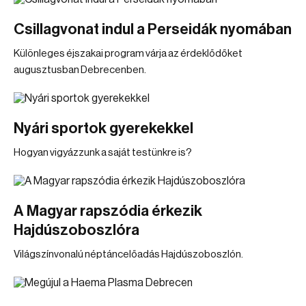
Csillagvonat indul a Perseidák nyomában
Különleges éjszakai program várja az érdeklődőket
augusztusban Debrecenben.
Nyári sportok gyerekekkel
Hogyan vigyázzunk a saját testünkre is?
A Magyar rapszódia érkezik
Hajdúszoboszlóra
Világszínvonalú néptáncelőadás Hajdúszoboszlón.