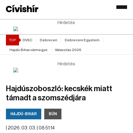
Hirdetés
TOP
DVSC
Debrecen
Debreceni Egyetem
Hajdú-Bihar vármegye
Választás 2026
Hirdetés
Hajdúszoboszló: kecskék miatt
támadt a szomszédjára
HAJDÚ-BIHAR
BŰN
|
2026. 03. 03. | 08:51:14