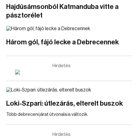
Hajdúsámsonból Katmanduba vitte a
pásztorélet
Három gól, fájó lecke a Debrecennek
Hirdetés
Loki-Szpari: útlezárás, elterelt buszok
Több debreceni járat útvonala is változik.
Hirdetés