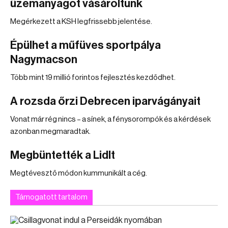
üzemanyagot vásároltunk
Megérkezett a KSH legfrissebb jelentése.
Épülhet a műfüves sportpálya
Nagymacson
Több mint 19 millió forintos fejlesztés kezdődhet.
A rozsda őrzi Debrecen iparvágányait
Vonat már rég nincs – a sínek, a fénysorompók és a kérdések
azonban megmaradtak.
Megbüntették a Lidlt
Megtévesztő módon kummunikált a cég.
Támogatott tartalom