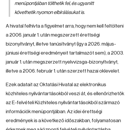
menüpontjában tölthetik fel, és ugyanitt
követhetik nyomon elbírálásukat is.
A hivatal felhívta a figyelmet arra, hogy nem kell feltölteni
a 2006. január 1. után megszerzett érettségi
bizonyítványt, illetve tanúsítványt (így a 2026. május-
júniusi érettségi eredményeit tartalmazót sem), a 2003.
január 1. után megszerzett nyelvvizsga-bizonyítványt,
illetve a 2006. február 1. után szerzett hazai oklevelet.
Ezek adatait az Oktatási Hivatal az elektronikus
közhiteles nyilvántartásokból veszi át, és ellenőrizhetők
az E-felvételi Közhiteles nyilvántartásokból származó
információk menüpontjában. Az idei érettségi
eredmények is a következő időszakban, folyamatosan
érkeznek meg a központi felvételi nyilvántartásba.