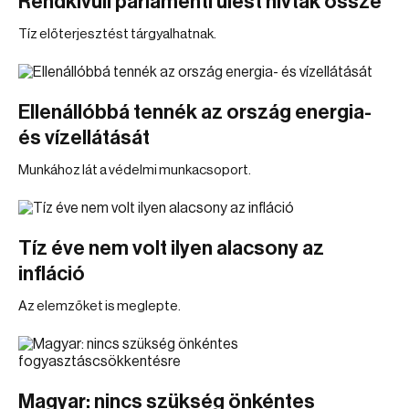
Rendkívüli parlamenti ülést hívtak össze
Tíz előterjesztést tárgyalhatnak.
Ellenállóbbá tennék az ország energia-
és vízellátását
Munkához lát a védelmi munkacsoport.
Tíz éve nem volt ilyen alacsony az
infláció
Az elemzőket is meglepte.
Magyar: nincs szükség önkéntes