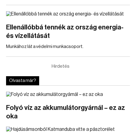
Ellenállóbbá tennék az ország energia-
és vízellátását
Munkához lát a védelmi munkacsoport.
Hirdetés
Olvasta már?
Folyó víz az akkumulátorgyárnál – ez az
oka