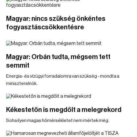
Magyar: nincs szükség önkéntes
fogyasztáscsökkentésre
Magyar: Orbán tudta, mégsem tett
semmit
Energia- és vízügyi forradalomra van szükség - mondta a
miniszterelnök.
Kékestetőn is megdőlt a melegrekord
Soha ilyen magas hőmérsékletet nem mértek még.