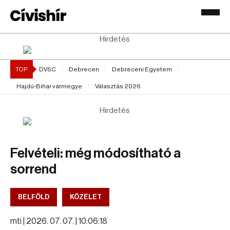
Hirdetés
TOP
DVSC
Debrecen
Debreceni Egyetem
Hajdú-Bihar vármegye
Választás 2026
Hirdetés
Felvételi: még módosítható a
sorrend
BELFÖLD
KÖZÉLET
mti |
2026. 07. 07. | 10:06:18