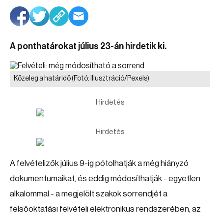
A ponthatárokat július 23-án hirdetik ki.
Közeleg a határidő
(Fotó: Illusztráció/Pexels)
Hirdetés
Hirdetés
A felvételizők július 9-ig pótolhatják a még hiányzó
dokumentumaikat, és eddig módosíthatják - egyetlen
alkalommal - a megjelölt szakok sorrendjét a
felsőoktatási felvételi elektronikus rendszerében, az