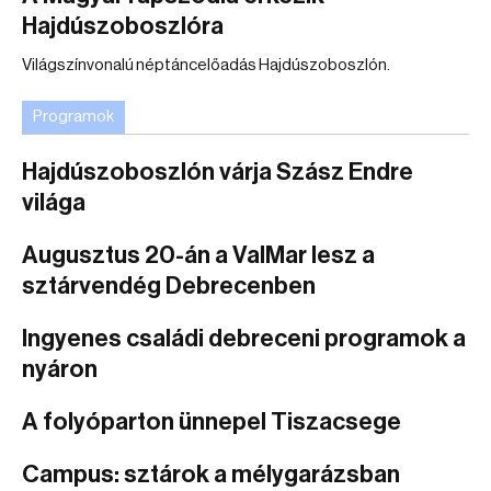
Hajdúszoboszlóra
Világszínvonalú néptáncelőadás Hajdúszoboszlón.
Programok
Hajdúszoboszlón várja Szász Endre
világa
Augusztus 20-án a ValMar lesz a
sztárvendég Debrecenben
Ingyenes családi debreceni programok a
nyáron
A folyóparton ünnepel Tiszacsege
Campus: sztárok a mélygarázsban