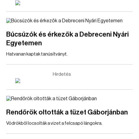
Búcsúzók és érkezők a Debreceni Nyári
Egyetemen
Hatvanan kaptak tanúsítványt.
Hirdetés
Rendőrök oltották a tüzet Gáborjánban
Vödrökből locsolták a vizet a felcsapó lángokra.