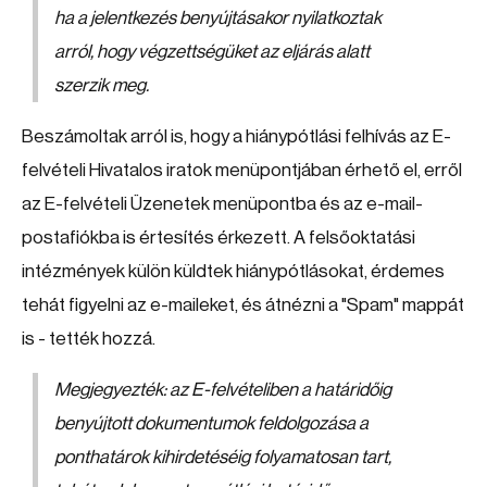
ha a jelentkezés benyújtásakor nyilatkoztak
arról, hogy végzettségüket az eljárás alatt
szerzik meg.
Beszámoltak arról is, hogy a hiánypótlási felhívás az E-
felvételi Hivatalos iratok menüpontjában érhető el, erről
az E-felvételi Üzenetek menüpontba és az e-mail-
postafiókba is értesítés érkezett. A felsőoktatási
intézmények külön küldtek hiánypótlásokat, érdemes
tehát figyelni az e-maileket, és átnézni a "Spam" mappát
is - tették hozzá.
Megjegyezték: az E-felvételiben a határidőig
benyújtott dokumentumok feldolgozása a
ponthatárok kihirdetéséig folyamatosan tart,