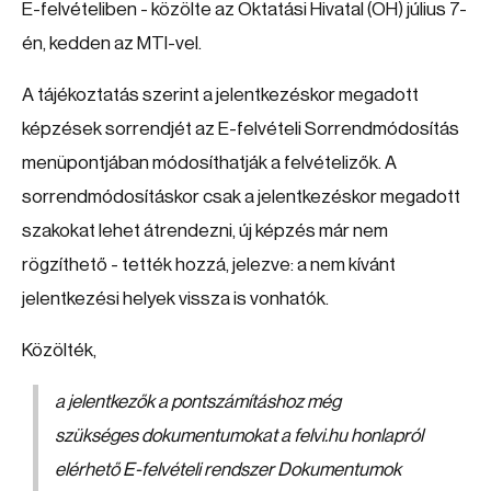
E-felvételiben - közölte az Oktatási Hivatal (OH) július 7-
én, kedden az MTI-vel.
A tájékoztatás szerint a jelentkezéskor megadott
képzések sorrendjét az E-felvételi Sorrendmódosítás
menüpontjában módosíthatják a felvételizők. A
sorrendmódosításkor csak a jelentkezéskor megadott
szakokat lehet átrendezni, új képzés már nem
rögzíthető - tették hozzá, jelezve: a nem kívánt
jelentkezési helyek vissza is vonhatók.
Közölték,
a jelentkezők a pontszámításhoz még
szükséges dokumentumokat a felvi.hu honlapról
elérhető E-felvételi rendszer Dokumentumok