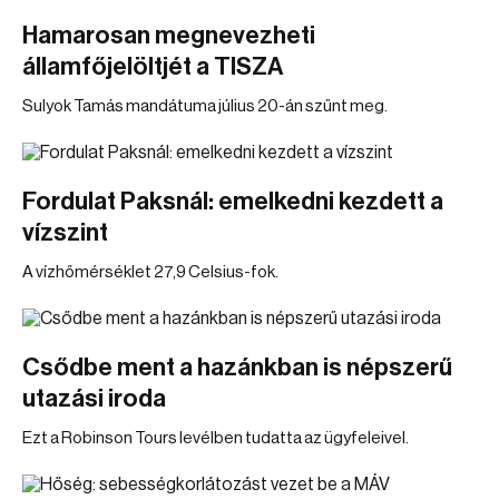
Hamarosan megnevezheti
államfőjelöltjét a TISZA
Sulyok Tamás mandátuma július 20-án szűnt meg.
Fordulat Paksnál: emelkedni kezdett a
vízszint
A vízhőmérséklet 27,9 Celsius-fok.
Csődbe ment a hazánkban is népszerű
utazási iroda
Ezt a Robinson Tours levélben tudatta az ügyfeleivel.