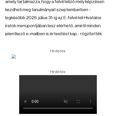
amely tartalmazza, hogy a felvételiző mely képzésen
kezdheti meg tanulmányait szeptemberben -
legkésőbb 2026. július 31-ig az E-felvételi Hivatalos
iratok menüpontjában lesz elérhető, amiről minden
jelentkező e-mailben is értesítést kap - rögzítették.
Hirdetés
Hirdetés