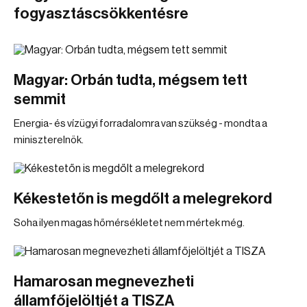
fogyasztáscsökkentésre
Magyar: Orbán tudta, mégsem tett
semmit
Energia- és vízügyi forradalomra van szükség - mondta a
miniszterelnök.
Kékestetőn is megdőlt a melegrekord
Soha ilyen magas hőmérsékletet nem mértek még.
Hamarosan megnevezheti
államfőjelöltjét a TISZA