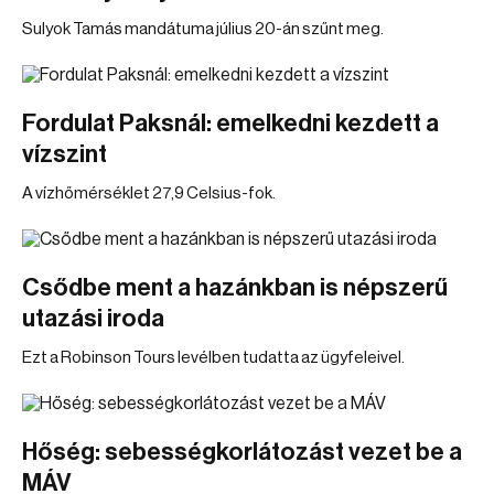
Sulyok Tamás mandátuma július 20-án szűnt meg.
Fordulat Paksnál: emelkedni kezdett a
vízszint
A vízhőmérséklet 27,9 Celsius-fok.
Csődbe ment a hazánkban is népszerű
utazási iroda
Ezt a Robinson Tours levélben tudatta az ügyfeleivel.
Hőség: sebességkorlátozást vezet be a
MÁV