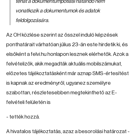
tehát a dokumentumpótlási határidő nem
vonatkozik a dokumentumok és adatok
feldolgozására.
Az OH közlése szerint az ősszel induló képzések
ponthatárait várhatóan július 23-án este hirdetik ki, és
elsőként a felvi.hu honlapon lesznek elérhetők. Azok a
felvételizők, akik megadták aktuális mobilszámukat,
előzetes tájékoztatásként már aznap SMS-értesítést
is kapnak az eredményről, ugyanez személyre
szabottan, részletesebben megtekinthető az E-
felvételi felületén is
- tették hozzá.
A hivatalos tájékoztatás, azaz a besorolási határozat -