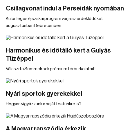
Csillagvonat indul a Perseidák nyomában
Különleges éjszakai program várja az érdeklődőket
augusztusban Debrecenben.
Harmonikus és időtálló kert a Gulyás
Tüzéppel
Válaszd a Semmelrock prémium térburkolatait!
Nyári sportok gyerekekkel
Hogyan vigyázzunk a saját testünkre is?
A Magyar rapszódia érkezik