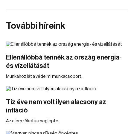
További híreink
Ellenállóbbá tennék az ország energia-
és vízellátását
Munkához lát a védelmi munkacsoport.
Tíz éve nem volt ilyen alacsony az
infláció
Az elemzőket is meglepte.