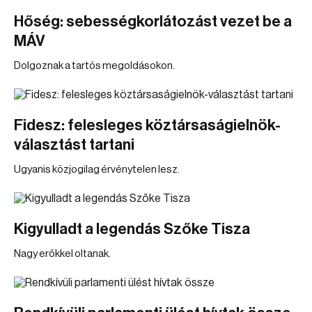
Hőség: sebességkorlátozást vezet be a
MÁV
Dolgoznak a tartós megoldásokon.
Fidesz: felesleges köztársaságielnök-
választást tartani
Ugyanis közjogilag érvénytelen lesz.
Kigyulladt a legendás Szőke Tisza
Nagy erőkkel oltanak.