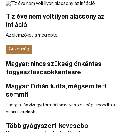
Tíz éve nem volt ilyen alacsony az
infláció
Az elemzőket is meglepte.
Gazdaság
Magyar: nincs szükség önkéntes
fogyasztáscsökkentésre
Magyar: Orbán tudta, mégsem tett
semmit
Energia- és vízügyi forradalomra van szükség - mondta a
miniszterelnök.
Több gyógyszert, kevesebb