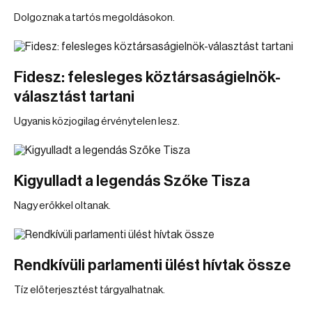
Dolgoznak a tartós megoldásokon.
Fidesz: felesleges köztársaságielnök-
választást tartani
Ugyanis közjogilag érvénytelen lesz.
Kigyulladt a legendás Szőke Tisza
Nagy erőkkel oltanak.
Rendkívüli parlamenti ülést hívtak össze
Tíz előterjesztést tárgyalhatnak.