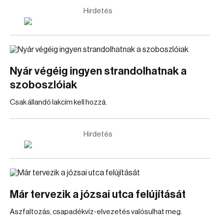
Hirdetés
Nyár végéig ingyen strandolhatnak a
szoboszlóiak
Csak állandó lakcím kell hozzá.
Hirdetés
Már tervezik a józsai utca felújítását
Aszfaltozás, csapadékvíz-elvezetés valósulhat meg.