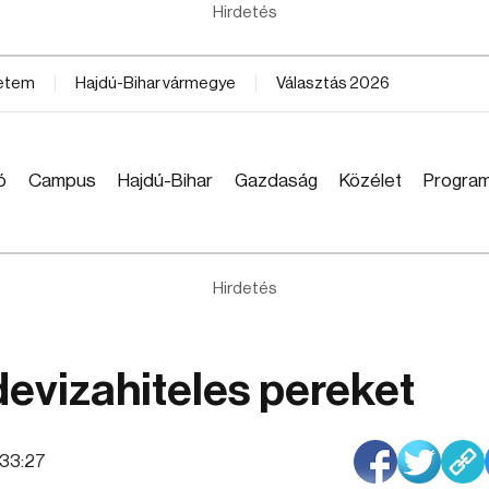
Hirdetés
yetem
Hajdú-Bihar vármegye
Választás 2026
ó
Campus
Hajdú-Bihar
Gazdaság
Közélet
Progra
Hirdetés
devizahiteles pereket
9:33:27