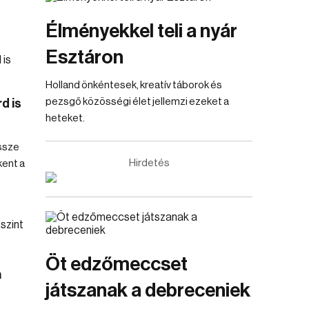
Élményekkel teli a nyár
Esztáron
Holland önkéntesek, kreatív táborok és
pezsgő közösségi élet jellemzi ezeket a
d is
heteket.
össze
Hirdetés
kent a
Öt edzőmeccset
a
játszanak a debreceniek