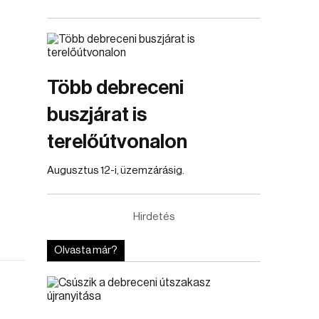
Több debreceni
buszjárat is
terelőútvonalon
Augusztus 12-i, üzemzárásig.
Hirdetés
Olvasta már?