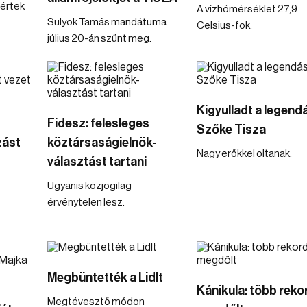
értek
A vízhőmérséklet 27,9
Sulyok Tamás mandátuma
Celsius-fok.
július 20-án szűnt meg.
Kigyulladt a legend
Fidesz: felesleges
Szőke Tisza
zást
köztársaságielnök-
Nagy erőkkel oltanak.
választást tartani
Ugyanis közjogilag
érvénytelen lesz.
Megbüntették a Lidlt
Kánikula: több rekor
Megtévesztő módon