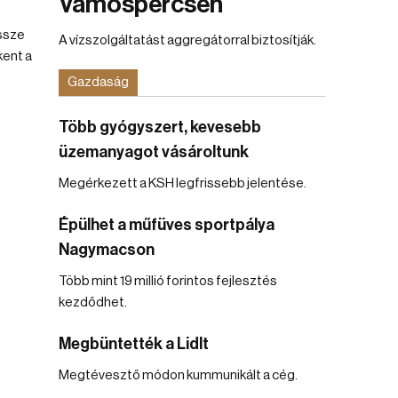
Vámospércsen
össze
A vízszolgáltatást aggregátorral biztosítják.
kent a
Gazdaság
Több gyógyszert, kevesebb
üzemanyagot vásároltunk
Megérkezett a KSH legfrissebb jelentése.
Épülhet a műfüves sportpálya
Nagymacson
Több mint 19 millió forintos fejlesztés
kezdődhet.
Megbüntették a Lidlt
Megtévesztő módon kummunikált a cég.