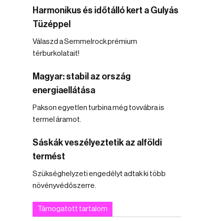
Harmonikus és időtálló kert a Gulyás
Tüzéppel
Válaszd a Semmelrock prémium
térburkolatait!
Magyar: stabil az ország
energiaellátása
Pakson egyetlen turbina még tovvábra is
termel áramot.
Sáskák veszélyeztetik az alföldi
termést
Szükséghelyzeti engedélyt adtak ki több
növényvédőszerre.
Támogatott tartalom