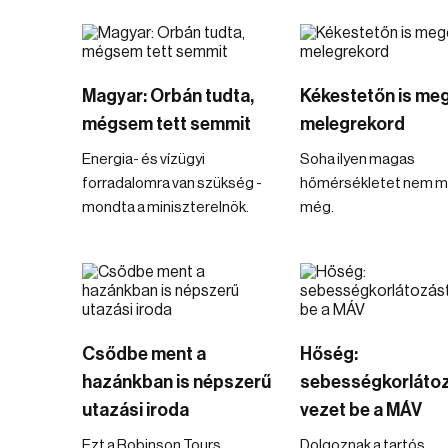
Magyar: Orbán tudta,
Kékestetőn is meg
mégsem tett semmit
melegrekord
Energia- és vízügyi
Soha ilyen magas
forradalomra van szükség -
hőmérsékletet nem m
mondta a miniszterelnök.
még.
Csődbe ment a
Hőség:
hazánkban is népszerű
sebességkorláto
utazási iroda
vezet be a MÁV
Ezt a Robinson Tours
Dolgoznak a tartós