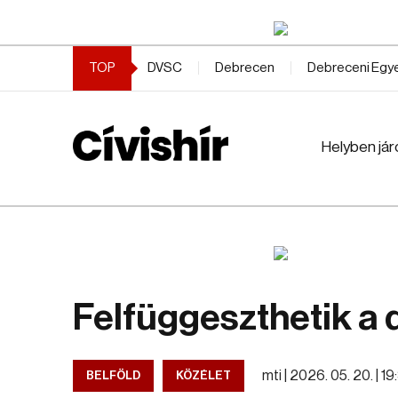
TOP
DVSC
Debrecen
Debreceni Eg
Helyben jár
Felfüggeszthetik a 
mti |
2026. 05. 20. | 1
BELFÖLD
KÖZÉLET