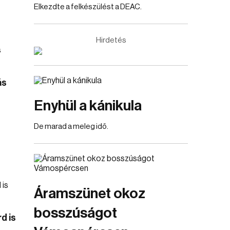
Elkezdte a felkészülést a DEAC.
Hirdetés
ás
Enyhül a kánikula
De marad a meleg idő.
Áramszünet okoz
bosszúságot
d is