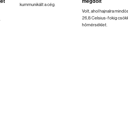
jét
megdőlt
kummunikált a cég.
Volt, ahol hajnalra mind
26,8 Celsius-fokig csök
a
hőmérséklet.