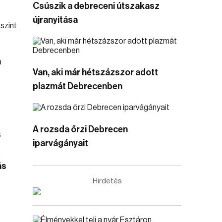
Csúszik a debreceni útszakasz
újranyitása
a
Van, aki már hétszázszor adott
plazmát Debrecenben
A rozsda őrzi Debrecen
iparvágányait
ás
Hirdetés