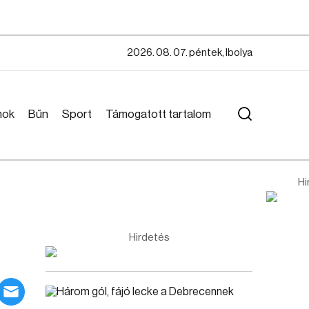
2026. 08. 07. péntek, Ibolya
mok
Bűn
Sport
Támogatott tartalom
Hi
Hirdetés