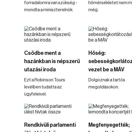
forradalomra van szükség -
hőmérsékletet nem m
mondta a miniszterelnök.
még.
Csődbe ment a
Hőség:
hazánkban is népszerű
sebességkorláto
utazási iroda
vezet be a MÁV
Ezt a Robinson Tours
Dolgoznak a tartós
levélben tudatta az
megoldásokon.
ügyfeleivel.
Rendkívüli parlamenti
Megfenyegették;