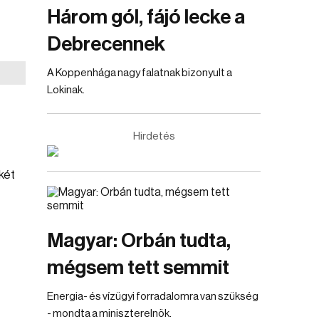
Három gól, fájó lecke a
Debrecennek
A Koppenhága nagy falatnak bizonyult a
Lokinak.
Hirdetés
két
Magyar: Orbán tudta,
mégsem tett semmit
Energia- és vízügyi forradalomra van szükség
- mondta a miniszterelnök.