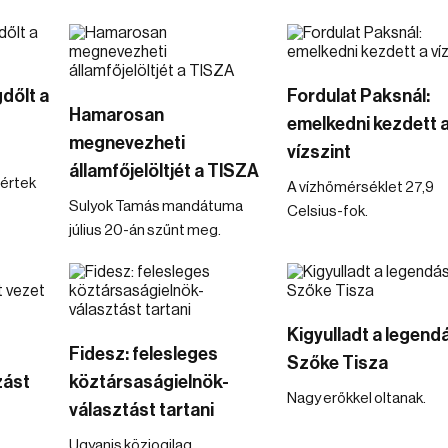
dőlt a
Fordulat Paksnál:
Hamarosan
emelkedni kezdett 
megnevezheti
vízszint
államfőjelöltjét a TISZA
értek
A vízhőmérséklet 27,9
Sulyok Tamás mandátuma
Celsius-fok.
július 20-án szűnt meg.
Kigyulladt a legend
Fidesz: felesleges
Szőke Tisza
zást
köztársaságielnök-
Nagy erőkkel oltanak.
választást tartani
Ugyanis közjogilag