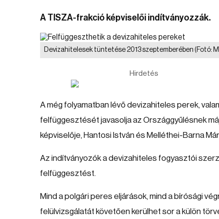
A TISZA-frakció képviselői indítványozzák.
Devizahitelesek tüntetése 2013 szeptemberében
(Fotó: M
Hirdetés
A még folyamatban lévő devizahiteles perek, valam
felfüggesztését javasolja az Országgyűlésnek máj
képviselője, Hantosi István és Melléthei-Barna Már
Az indítványozók a devizahiteles fogyasztói szer
felfüggesztést.
Mind a polgári peres eljárások, mind a bírósági vég
felülvizsgálatát követően kerülhet sor a külön tö