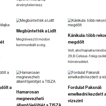
érvénytelen lesz.
Megbüntették a Lidlt
Kánikula: több rekor
Megtévesztő módon
jét
megdőlt
kummunikált a cég.
Volt, ahol hajnalra mind
26,8 Celsius-fokig csök
a
hőmérséklet.
dőlt a
Fordulat Paksnál:
Hamarosan
emelkedni kezdett 
megnevezheti
vízszint
államfőjelöltjét a TISZA