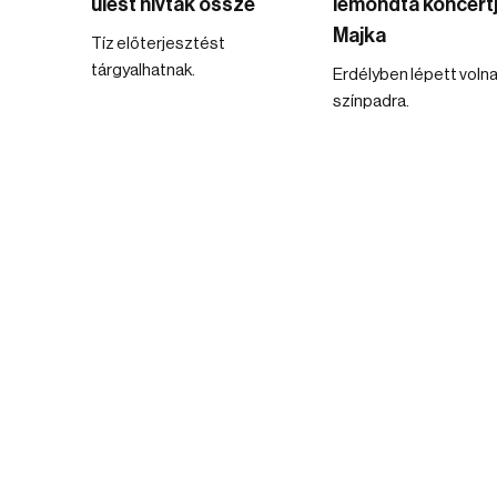
ülést hívtak össze
lemondta koncert
Majka
Tíz előterjesztést
tárgyalhatnak.
Erdélyben lépett voln
színpadra.