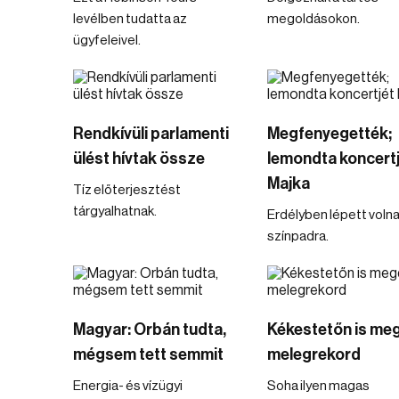
levélben tudatta az
megoldásokon.
ügyfeleivel.
Rendkívüli parlamenti
Megfenyegették;
ülést hívtak össze
lemondta koncert
Majka
Tíz előterjesztést
tárgyalhatnak.
Erdélyben lépett voln
színpadra.
Magyar: Orbán tudta,
Kékestetőn is meg
mégsem tett semmit
melegrekord
Energia- és vízügyi
Soha ilyen magas