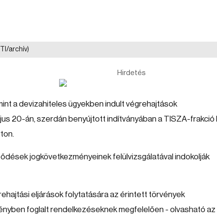
TI/archív)
Hirdetés
int a devizahiteles ügyekben indult végrehajtások
us 20-án, szerdán benyújtott indítványában a TISZA-frakció 
ton.
ződések jogkövetkezményeinek felülvizsgálatával indokolják
rehajtási eljárások folytatására az érintett törvények
rvényben foglalt rendelkezéseknek megfelelően - olvasható az