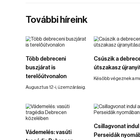
További híreink
Több debreceni
Csúszik a debrec
buszjárat is
útszakasz újranyi
terelőútvonalon
Később végeznek a mu
Augusztus 12-i, üzemzárásig.
Csillagvonat indul
Vádemelés: vasúti
Perseidák nyomá