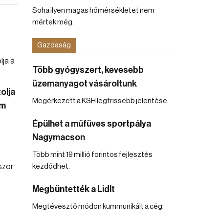
Soha ilyen magas hőmérsékletet nem
mértek még.
Gazdaság
Több gyógyszert, kevesebb
üzemanyagot vásároltunk
olja
Megérkezett a KSH legfrissebb jelentése.
em
Épülhet a műfüves sportpálya
Nagymacson
Több mint 19 millió forintos fejlesztés
kezdődhet.
Megbüntették a Lidlt
Megtévesztő módon kummunikált a cég.