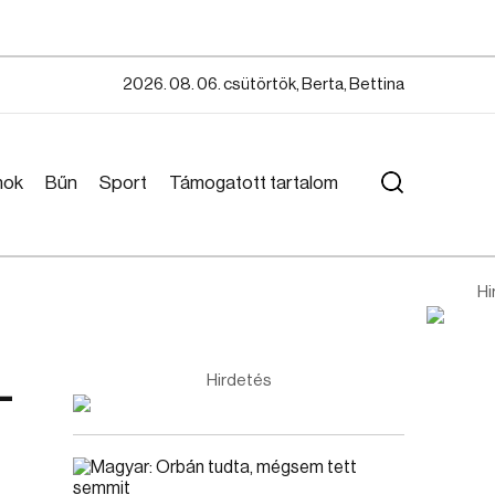
2026. 08. 06. csütörtök, Berta, Bettina
mok
Bűn
Sport
Támogatott tartalom
Hi
-
Hirdetés