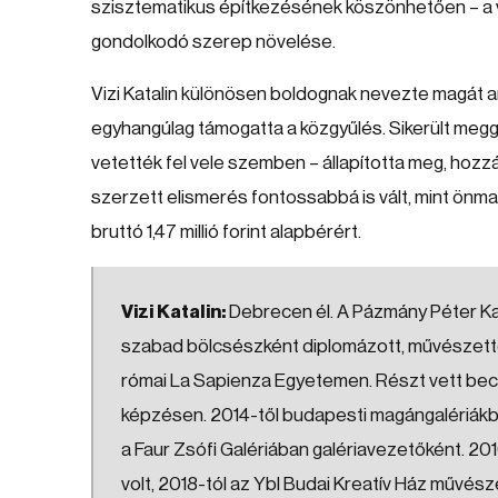
szisztematikus építkezésének köszönhetően – a vár
gondolkodó szerep növelése.
Vizi Katalin különösen boldognak nevezte magát ami
egyhangúlag támogatta a közgyűlés. Sikerült megg
vetették fel vele szemben – állapította meg, hozz
szerzett elismerés fontossabbá is vált, mint önm
bruttó 1,47 millió forint alapbérért.
Vizi Katalin:
Debrecen él. A Pázmány Péter K
szabad bölcsészként diplomázott, művészettör
római La Sapienza Egyetemen. Részt vett bec
képzésen. 2014-től budapesti magángalériákba
a Faur Zsófi Galériában galériavezetőként. 20
volt, 2018-tól az Ybl Budai Kreatív Ház művé