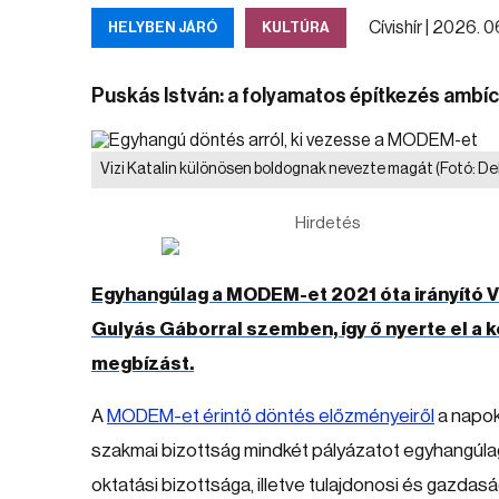
Cívishír |
2026. 06.
HELYBEN JÁRÓ
KULTÚRA
Puskás István: a folyamatos építkezés ambíc
Vizi Katalin különösen boldognak nevezte magát
(Fotó: D
Hirdetés
Egyhangúlag a MODEM-et 2021 óta irányító Vi
Gulyás Gáborral szemben, így ő nyerte el a 
megbízást.
A
MODEM-et érintő döntés előzményeiről
a napokb
szakmai bizottság mindkét pályázatot egyhangúlag
oktatási bizottsága, illetve tulajdonosi és gazdasá