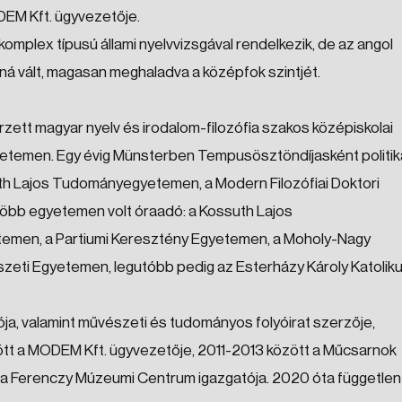
DEM Kft. ügyvezetője.
omplex típusú állami nyelvvizsgával rendelkezik, de az angol
ná vált, magasan meghaladva a középfok szintjét.
zett magyar nyelv és irodalom-filozófia szakos középiskolai
etemen. Egy évig Münsterben Tempusösztöndíjasként politik
ssuth Lajos Tudományegyetemen, a Modern Filozófiai Doktori
 több egyetemen volt óraadó: a Kossuth Lajos
men, a Partiumi Keresztény Egyetemen, a Moholy-Nagy
zeti Egyetemen, legutóbb pedig az Esterházy Károly Katolik
a, valamint művészeti és tudományos folyóirat szerzője,
ött a MODEM Kft. ügyvezetője, 2011-2013 között a Műcsarnok
t a Ferenczy Múzeumi Centrum igazgatója. 2020 óta független