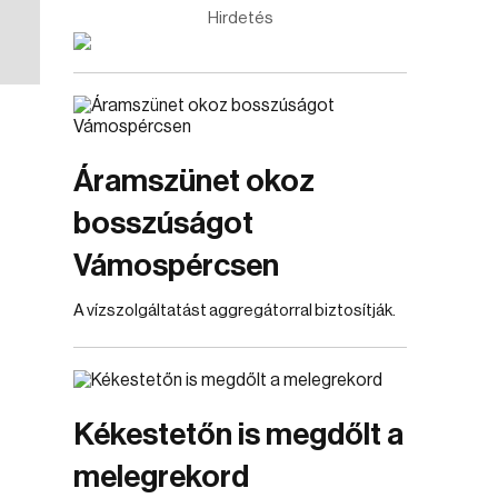
Hirdetés
Áramszünet okoz
bosszúságot
Vámospércsen
A vízszolgáltatást aggregátorral biztosítják.
Kékestetőn is megdőlt a
melegrekord