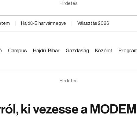
Hirdetés
yetem
Hajdú-Bihar vármegye
Választás 2026
ó
Campus
Hajdú-Bihar
Gazdaság
Közélet
Progra
Hirdetés
ról, ki vezesse a MODEM