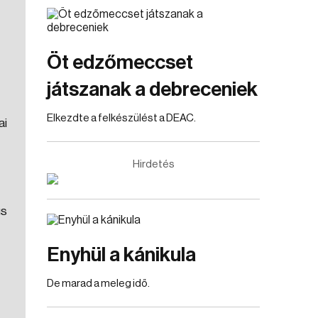
Öt edzőmeccset
játszanak a debreceniek
Elkezdte a felkészülést a DEAC.
ai
Hirdetés
us
Enyhül a kánikula
De marad a meleg idő.