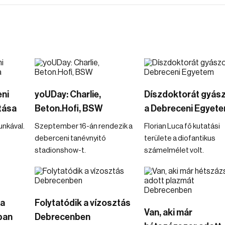
eni
yoUDay: Charlie,
Díszdoktorát gyász
tása
Beton.Hofi, BSW
a Debreceni Egyet
nkával.
Szeptember 16-án rendezik a
Florian Luca fő kutatási
deberceni tanévnyitó
területe a diofantikus
stadionshow-t.
számelmélet volt.
 a
Folytatódik a vízosztás
Van, aki már
ban
Debrecenben