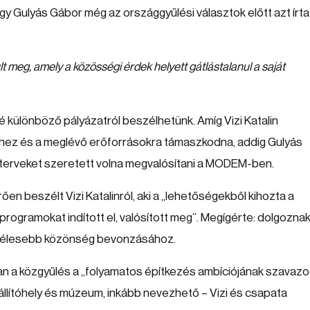
 Gulyás Gábor még az országgyűlési választok előtt azt írta
 meg, amely a közösségi érdek helyett gátlástalanul a saját
é különböző pályázatról beszélhetünk. Amíg Vizi Katalin
khez és a meglévő erőforrásokra támaszkodna, addig Gulyás
ő terveket szeretett volna megvalósítani a MODEM-ben.
n beszélt Vizi Katalinról, aki a „lehetőségekből kihozta a
gramokat indított el, valósított meg”. Megígérte: dolgoznak
 szélesebb közönség bevonzásához.
ban a közgyűlés a „folyamatos építkezés ambíciójának szavazo
llítóhely és múzeum, inkább nevezhető – Vizi és csapata