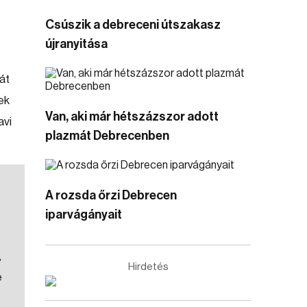
Csúszik a debreceni útszakasz
újranyitása
át
ek
Van, aki már hétszázszor adott
avi
plazmát Debrecenben
A rozsda őrzi Debrecen
iparvágányait
,
Hirdetés
e