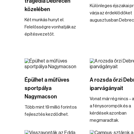
tragédia Debrecen
Különleges éjszakai 
közelében
várja az érdeklődőket
Két munkás hunyt el.
augusztusban Debrec
Felelősségre vonhatják az
építésvezetőt.
Épülhet a műfüves
A rozsda őrzi Deb
sportpálya
iparvágányait
Nagymacson
Vonat már rég nincs – a
a fénysorompók és a
Több mint 19 millió forintos
kérdések azonban
fejlesztés kezdődhet.
megmaradtak.