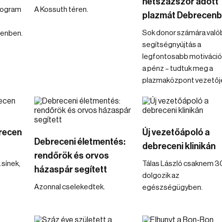
hétszázszor adott
program
A Kossuth téren.
plazmát Debrecen
Sok donor számára való
enben.
segítségnyújtás a
legfontosabb motiváció
a pénz – tudtuk meg a
plazmaközpont vezetőjé
recen
Új vezetőápoló a
Debreceni életmentés:
debreceni klinikán
rendőrök és orvos
 sínek,
Tálas László csaknem 3
házaspár segített
dolgozik az
Azonnal cselekedtek.
egészségügyben.