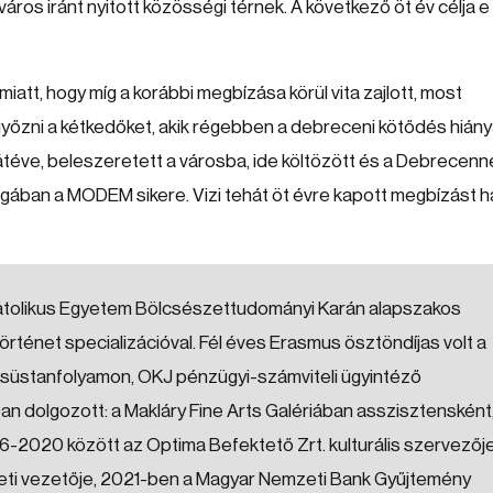
os iránt nyitott közösségi térnek. A következő öt év célja e
att, hogy míg a korábbi megbízása körül vita zajlott, most
yőzni a kétkedőket, akik régebben a debreceni kötődés hiány
átéve, beleszeretett a városba, ide költözött és a Debrecenn
agában a MODEM sikere. Vizi tehát öt évre kapott megbízást h
atolikus Egyetem Bölcsészettudományi Karán alapszakos
ténet specializációval. Fél éves Erasmus ösztöndíjas volt a
süstanfolyamon, OKJ pénzügyi-számviteli ügyintéző
n dolgozott: a Makláry Fine Arts Galériában asszisztensként
16-2020 között az Optima Befektető Zrt. kulturális szervezőj
szeti vezetője, 2021-ben a Magyar Nemzeti Bank Gyűjtemény