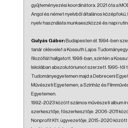
gyűjteményezési koordinátora. 2021 óta a MO
Angol és német nyelvből általános középfokú, k
nyelv használata munkaeszközzé és napi rutin
Gulyás Gábor:
Budapesten él. 1994-ben szer
tanár oklevelet a Kossuth Lajos Tudományegy
filozófiát hallgatott. 1998-ban, szintén a Ko
Iskolában abszolutóriumot szerzett. 1995-től
Tudományegyetemen majd a Debreceni Egyete
Művészeti Egyetemen, a Színház és Filmművés
Egyetemen.
1992-2023 között számos művészeti album írój
szerkesztője, főszerkesztője. 2006-2011 köz
Nonprofit Kft. ügyvezetője, 2015-2020 közöt