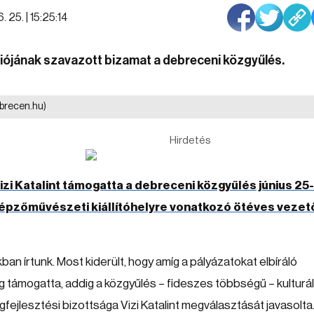
 25. | 15:25:14
iójának szavazott bizamat a debreceni közgyűlés.
ebrecen.hu)
Hirdetés
zi Katalint támogatta a debreceni közgyűlés június 25
képzőművészeti kiállítóhelyre vonatkozó ötéves vezet
an írtunk. Most kiderült, hogy amíg a pályázatokat elbíráló
 támogatta, addig a közgyűlés – fideszes többségű – kulturál
gfejlesztési bizottsága Vizi Katalint megválasztását javasolta