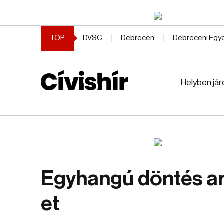
TOP
DVSC
Debrecen
Debreceni Eg
Helyben jár
Egyhangú döntés ar
et