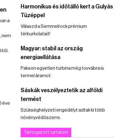
Harmonikus és időtálló kert a Gulyás
ben
Tüzéppel
ban a
Válaszd a Semmelrock prémium
térburkolatait!
, nem
Magyar: stabil az ország
től.
energiaellátása
Pakson egyetlen turbina még tovvábra is
termel áramot.
Sáskák veszélyeztetik az alföldi
termést
0 éve
Szükséghelyzeti engedélyt adtak ki több
növényvédőszerre.
Támogatott tartalom