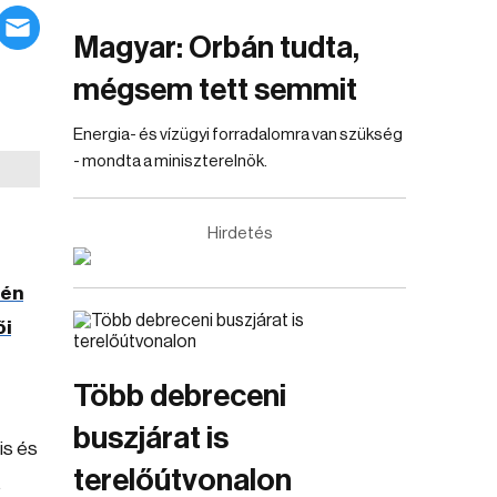
Magyar: Orbán tudta,
mégsem tett semmit
Energia- és vízügyi forradalomra van szükség
- mondta a miniszterelnök.
Hirdetés
-én
ői
Több debreceni
buszjárat is
is és
terelőútvonalon
.