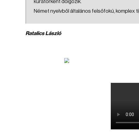
kurátorként dolgozik.
Német nyelvből általános felsőfokú, komplex tí
Ratalics László