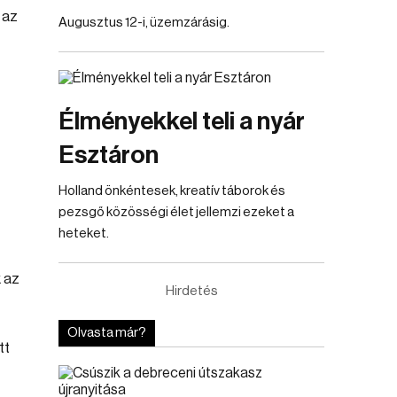
 az
Augusztus 12-i, üzemzárásig.
Élményekkel teli a nyár
Esztáron
Holland önkéntesek, kreatív táborok és
pezsgő közösségi élet jellemzi ezeket a
heteket.
 az
Hirdetés
Olvasta már?
tt