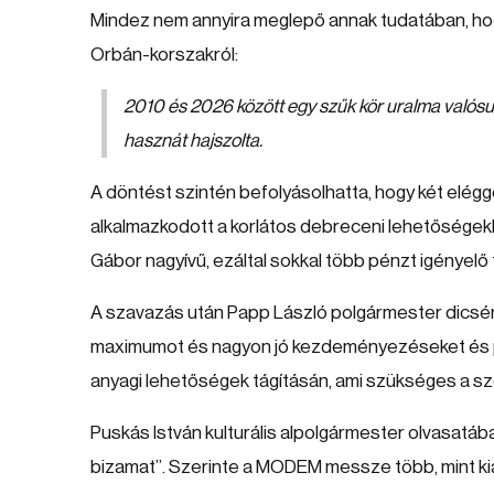
Mindez nem annyira meglepő annak tudatában, hogy
Orbán-korszakról:
2010 és 2026 között egy szűk kör uralma valósult
hasznát hajszolta.
A döntést szintén befolyásolhatta, hogy két elégg
alkalmazkodott a korlátos debreceni lehetősége
Gábor nagyívű, ezáltal sokkal több pénzt igényel
A szavazás után Papp László polgármester dicsérőe
maximumot és nagyon jó kezdeményezéseket és pro
anyagi lehetőségek tágításán, ami szükséges a
Puskás István kulturális alpolgármester olvasatá
bizamat”. Szerinte a MODEM messze több, mint kiá