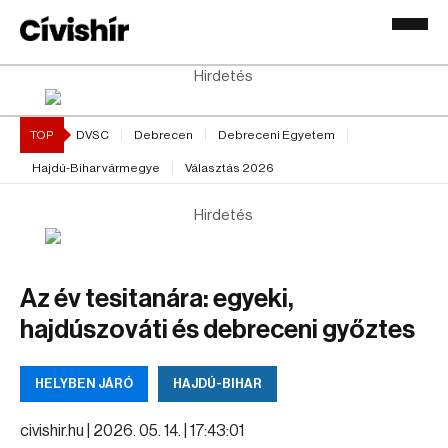
Hirdetés
TOP
DVSC
Debrecen
Debreceni Egyetem
Hajdú-Bihar vármegye
Választás 2026
Hirdetés
Az év tesitanára: egyeki,
hajdúszováti és debreceni győztes
HELYBEN JÁRÓ
HAJDÚ-BIHAR
civishir.hu |
2026. 05. 14. | 17:43:01