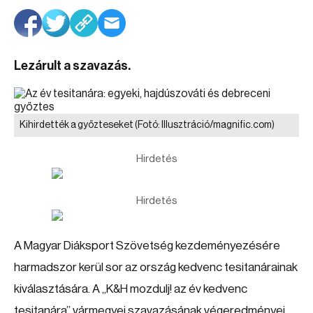
Lezárult a szavazás.
Kihirdették a győzteseket
(Fotó: Illusztráció/magnific.com)
Hirdetés
Hirdetés
A Magyar Diáksport Szövetség kezdeményezésére
harmadszor kerül sor az ország kedvenc tesitanárainak
kiválasztására. A „K&H mozdulj! az év kedvenc
tesitanára” vármegyei szavazásának végeredményei