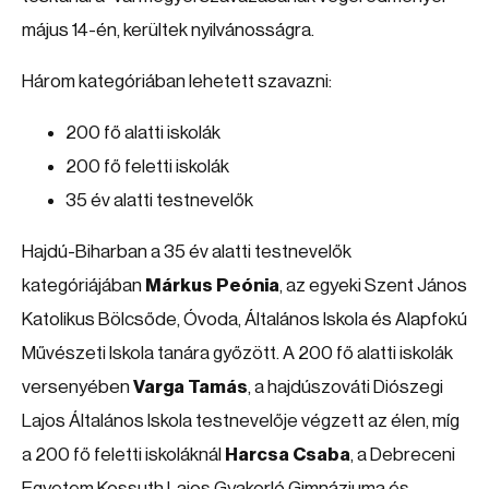
május 14-én, kerültek nyilvánosságra.
Három kategóriában lehetett szavazni:
200 fő alatti iskolák
200 fő feletti iskolák
35 év alatti testnevelők
Hajdú-Biharban a 35 év alatti testnevelők
kategóriájában
Márkus Peónia
, az egyeki Szent János
Katolikus Bölcsőde, Óvoda, Általános Iskola és Alapfokú
Művészeti Iskola tanára győzött. A 200 fő alatti iskolák
versenyében
Varga Tamás
, a hajdúszováti Diószegi
Lajos Általános Iskola testnevelője végzett az élen, míg
a 200 fő feletti iskoláknál
Harcsa Csaba
, a Debreceni
Egyetem Kossuth Lajos Gyakorló Gimnáziuma és