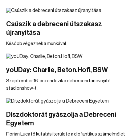
Csúszik a debreceni útszakasz
újranyitása
Később végeznek a munkával.
yoUDay: Charlie, Beton.Hofi, BSW
Szeptember 16-án rendezik a deberceni tanévnyitó
stadionshow-t.
Díszdoktorát gyászolja a Debreceni
Egyetem
Florian Luca fő kutatási területe a diofantikus számelmélet