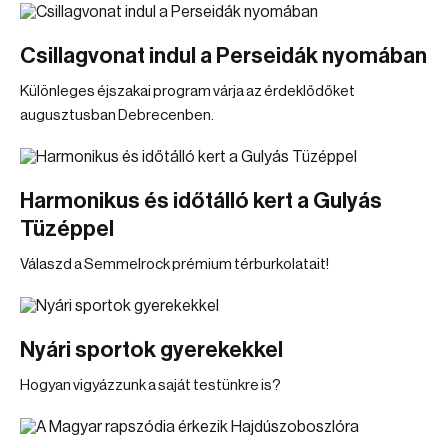
Csillagvonat indul a Perseidák nyomában
Különleges éjszakai program várja az érdeklődőket
augusztusban Debrecenben.
Harmonikus és időtálló kert a Gulyás
Tüzéppel
Válaszd a Semmelrock prémium térburkolatait!
Nyári sportok gyerekekkel
Hogyan vigyázzunk a saját testünkre is?