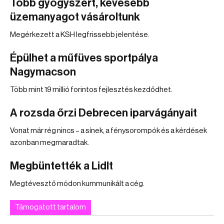
Több gyógyszert, kevesebb
üzemanyagot vásároltunk
Megérkezett a KSH legfrissebb jelentése.
Épülhet a műfüves sportpálya
Nagymacson
Több mint 19 millió forintos fejlesztés kezdődhet.
A rozsda őrzi Debrecen iparvágányait
Vonat már rég nincs – a sínek, a fénysorompók és a kérdések
azonban megmaradtak.
Megbüntették a Lidlt
Megtévesztő módon kummunikált a cég.
Támogatott tartalom