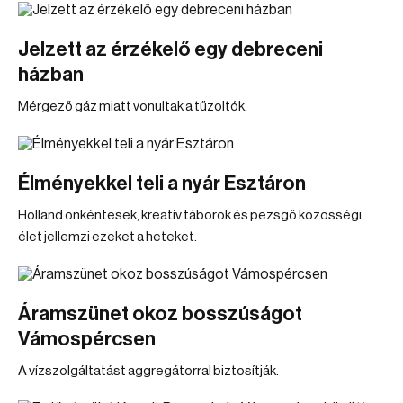
Jelzett az érzékelő egy debreceni
házban
Mérgező gáz miatt vonultak a tűzoltók.
Élményekkel teli a nyár Esztáron
Holland önkéntesek, kreatív táborok és pezsgő közösségi
élet jellemzi ezeket a heteket.
Áramszünet okoz bosszúságot
Vámospércsen
A vízszolgáltatást aggregátorral biztosítják.