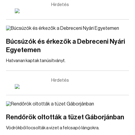
Hirdetés
Búcsúzók és érkezők a Debreceni Nyári
Egyetemen
Hatvanan kaptak tanúsítványt.
Hirdetés
Rendőrök oltották a tüzet Gáborjánban
Vödrökből locsolták a vizet a felcsapó lángokra.