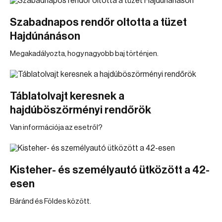
Szabadnapos rendőr oltotta a tüzet
Hajdúnánáson
Megakadályozta, hogy nagyobb baj történjen.
Táblatolvajt keresnek a
hajdúböszörményi rendőrök
Van információja az esetről?
Kisteher- és személyautó ütközött a 42-
esen
Báránd és Földes között.