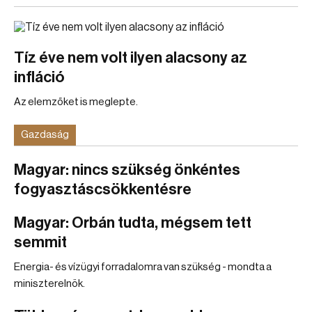
Tíz éve nem volt ilyen alacsony az
infláció
Az elemzőket is meglepte.
Gazdaság
Magyar: nincs szükség önkéntes
fogyasztáscsökkentésre
Magyar: Orbán tudta, mégsem tett
semmit
Energia- és vízügyi forradalomra van szükség - mondta a
miniszterelnök.