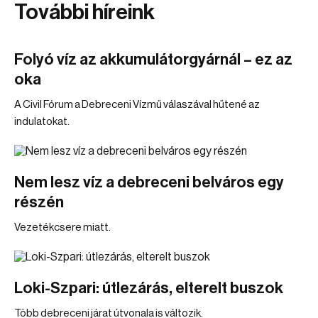
További híreink
Folyó víz az akkumulátorgyárnál – ez az
oka
A Civil Fórum a Debreceni Vízmű válaszával hűtené az
indulatokat.
Nem lesz víz a debreceni belváros egy
részén
Vezetékcsere miatt.
Loki-Szpari: útlezárás, elterelt buszok
Több debreceni járat útvonala is változik.