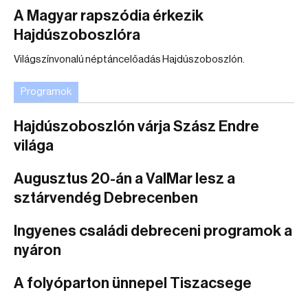
A Magyar rapszódia érkezik
Hajdúszoboszlóra
Világszínvonalú néptáncelőadás Hajdúszoboszlón.
Programok
Hajdúszoboszlón várja Szász Endre
világa
Augusztus 20-án a ValMar lesz a
sztárvendég Debrecenben
Ingyenes családi debreceni programok a
nyáron
A folyóparton ünnepel Tiszacsege