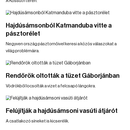
A Kossuth téren.
Hajdúsámsonból Katmanduba vitte a
pásztorélet
Negyven ország pásztornőivel keresi a közös válaszokat a
világ problémáira.
Rendőrök oltották a tüzet Gáborjánban
Vödrökből locsolták a vizet a felcsapó lángokra.
Felújítják a hajdúsámsoni vasúti átjárót
A csatlakozó síneket is kicserélik.