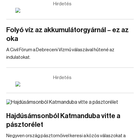
Hirdetés
Folyó víz az akkumulátorgyárnál – ez az
oka
A Civil Fórum a Debreceni Vízmű válaszával hűtené az
indulatokat.
Hirdetés
Hajdúsámsonból Katmanduba vitte a
pásztorélet
Negyven ország pásztornőivel keresi a közös válaszokat a