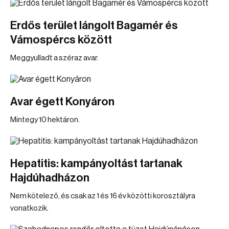
Erdős terület lángolt Bagamér és
Vámospércs között
Meggyulladt a széraz avar.
Avar égett Konyáron
Mintegy 10 hektáron.
Hepatitis: kampányoltást tartanak
Hajdúhadházon
Nem kötelező, és csak az 1 és 16 év közötti korosztályra
vonatkozik.