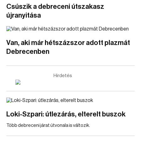
Csúszik a debreceni útszakasz
újranyitása
Van, aki már hétszázszor adott plazmát
Debrecenben
Hirdetés
Loki-Szpari: útlezárás, elterelt buszok
Több debreceni járat útvonala is változik.