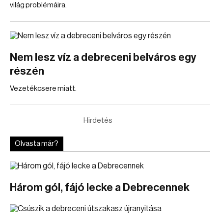
világ problémáira.
Nem lesz víz a debreceni belváros egy
részén
Vezetékcsere miatt.
Hirdetés
Olvasta már?
Három gól, fájó lecke a Debrecennek