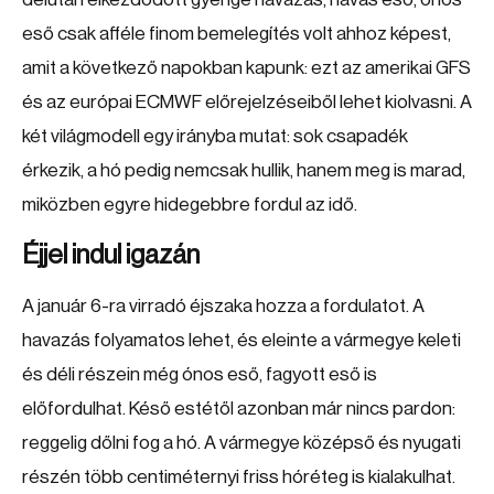
eső csak afféle finom bemelegítés volt ahhoz képest,
amit a következő napokban kapunk: ezt az amerikai GFS
és az európai ECMWF előrejelzéseiből lehet kiolvasni. A
két világmodell egy irányba mutat: sok csapadék
érkezik, a hó pedig nemcsak hullik, hanem meg is marad,
miközben egyre hidegebbre fordul az idő.
Éjjel indul igazán
A január 6-ra virradó éjszaka hozza a fordulatot. A
havazás folyamatos lehet, és eleinte a vármegye keleti
és déli részein még ónos eső, fagyott eső is
előfordulhat. Késő estétől azonban már nincs pardon:
reggelig dőlni fog a hó. A vármegye középső és nyugati
részén több centiméternyi friss hóréteg is kialakulhat.