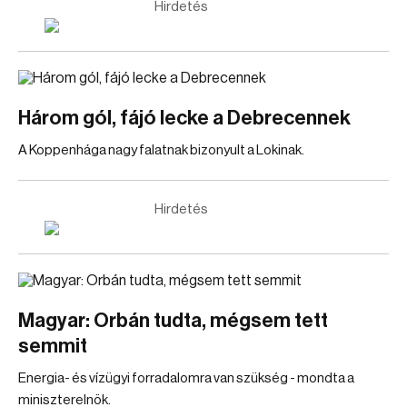
Hirdetés
Három gól, fájó lecke a Debrecennek
A Koppenhága nagy falatnak bizonyult a Lokinak.
Hirdetés
Magyar: Orbán tudta, mégsem tett
semmit
Energia- és vízügyi forradalomra van szükség - mondta a
miniszterelnök.