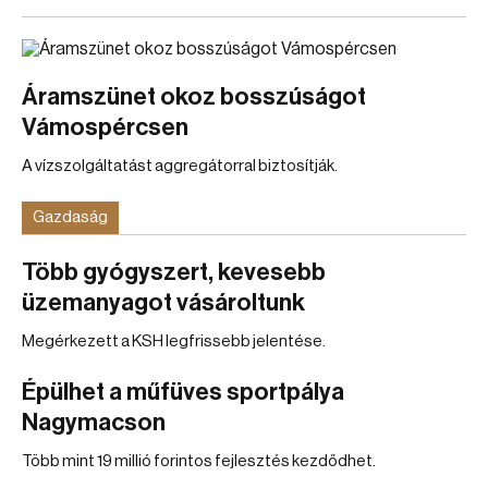
Áramszünet okoz bosszúságot
Vámospércsen
A vízszolgáltatást aggregátorral biztosítják.
Gazdaság
Több gyógyszert, kevesebb
üzemanyagot vásároltunk
Megérkezett a KSH legfrissebb jelentése.
Épülhet a műfüves sportpálya
Nagymacson
Több mint 19 millió forintos fejlesztés kezdődhet.