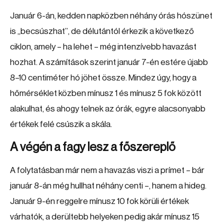
Január 6-án, kedden napközben néhány órás hószünet
is „becsúszhat”, de délutántól érkezik a következő
ciklon, amely – ha lehet – még intenzívebb havazást
hozhat. A számítások szerint január 7-én estére újabb
8–10 centiméter hó jöhet össze. Mindez úgy, hogy a
hőmérséklet közben mínusz 1 és mínusz 5 fok között
alakulhat, és ahogy telnek az órák, egyre alacsonyabb
értékek felé csúszik a skála.
A végén a fagy lesz a főszereplő
A folytatásban már nem a havazás viszi a prímet – bár
január 8-án még hullhat néhány centi –, hanem a hideg.
Január 9-én reggelre mínusz 10 fok körüli értékek
várhatók, a derültebb helyeken pedig akár mínusz 15