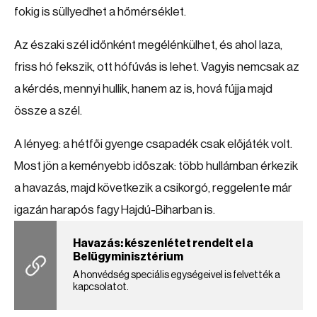
fokig is süllyedhet a hőmérséklet.
Az északi szél időnként megélénkülhet, és ahol laza,
friss hó fekszik, ott hófúvás is lehet. Vagyis nemcsak az
a kérdés, mennyi hullik, hanem az is, hová fújja majd
össze a szél.
A lényeg: a hétfői gyenge csapadék csak előjáték volt.
Most jön a keményebb időszak: több hullámban érkezik
a havazás, majd következik a csikorgó, reggelente már
igazán harapós fagy Hajdú-Biharban is.
Havazás: készenlétet rendelt el a
Belügyminisztérium
A honvédség speciális egységeivel is felvették a
kapcsolatot.