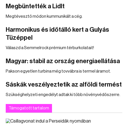
Megbüntették a Lidlt
Megtévesztő módon kummunikált a cég.
Harmonikus és időtálló kert a Gulyás
Tüzéppel
Válaszd a Semmelrock prémium térburkolatait!
Magyar: stabil az ország energiaellátása
Pakson egyetlen turbina még tovvábra is termel áramot.
Sáskák veszélyeztetik az alföldi termést
Szükséghelyzeti engedélyt adtak ki több növényvédőszerre.
Támogatott tartalom