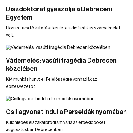
Díszdoktorát gyászolja a Debreceni
Egyetem
Florian Luca fő kutatási területe a diofantikus számelmélet
volt.
Vádemelés: vasúti tragédia Debrecen
közelében
Két munkás hunyt el. Felelősségre vonhatják az
építésvezetőt.
Csillagvonat indul a Perseidák nyomában
Különleges éjszakai program várja az érdeklődőket
augusztusban Debrecenben.