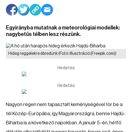
Egyirányba mutatnak a meteorológiai modellek:
nagybetűs télben lesz részünk.
Hideg reggelekre ébredünk
(Fotó: Illusztráció (Freepik.com))
Hirdetés
Hirdetés
Nagyon régen nem tapasztalt keménységével tör be a
tél Közép-Európába, így Magyarországra, benne Hajdú-
Biharba is a következő napokban. A január 5-én, hétfő
délután elkezdődött gyenge havazás, havas eső, ónos