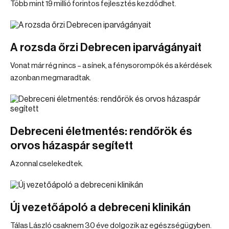
Több mint 19 millió forintos fejlesztés kezdődhet.
A rozsda őrzi Debrecen iparvágányait
Vonat már rég nincs – a sínek, a fénysorompók és a kérdések
azonban megmaradtak.
Debreceni életmentés: rendőrök és
orvos házaspár segített
Azonnal cselekedtek.
Új vezetőápoló a debreceni klinikán
Tálas László csaknem 30 éve dolgozik az egészségügyben.