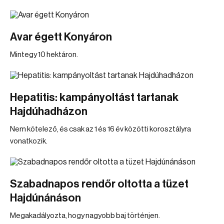
Avar égett Konyáron
Mintegy 10 hektáron.
Hepatitis: kampányoltást tartanak
Hajdúhadházon
Nem kötelező, és csak az 1 és 16 év közötti korosztályra
vonatkozik.
Szabadnapos rendőr oltotta a tüzet
Hajdúnánáson
Megakadályozta, hogy nagyobb baj történjen.