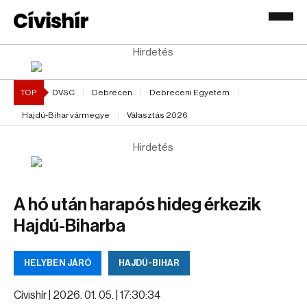
Hirdetés
TOP
DVSC
Debrecen
Debreceni Egyetem
Hajdú-Bihar vármegye
Választás 2026
Hirdetés
A hó után harapós hideg érkezik
Hajdú-Biharba
HELYBEN JÁRÓ
HAJDÚ-BIHAR
Cívishír |
2026. 01. 05. | 17:30:34