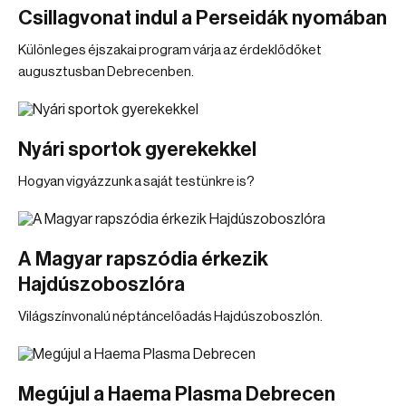
Csillagvonat indul a Perseidák nyomában
Különleges éjszakai program várja az érdeklődőket
augusztusban Debrecenben.
Nyári sportok gyerekekkel
Hogyan vigyázzunk a saját testünkre is?
A Magyar rapszódia érkezik
Hajdúszoboszlóra
Világszínvonalú néptáncelőadás Hajdúszoboszlón.
Megújul a Haema Plasma Debrecen