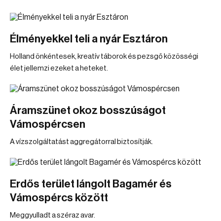
Élményekkel teli a nyár Esztáron
Holland önkéntesek, kreatív táborok és pezsgő közösségi
élet jellemzi ezeket a heteket.
Áramszünet okoz bosszúságot
Vámospércsen
A vízszolgáltatást aggregátorral biztosítják.
Erdős terület lángolt Bagamér és
Vámospércs között
Meggyulladt a széraz avar.