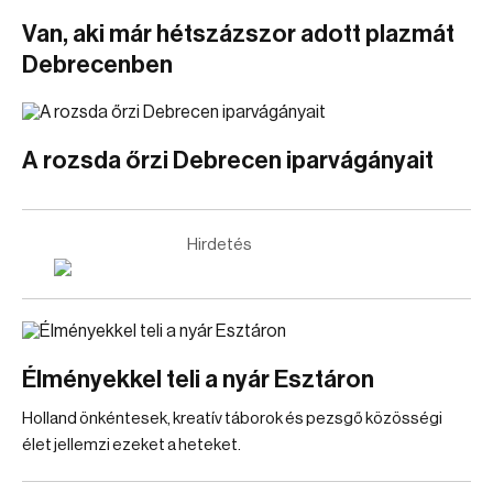
Van, aki már hétszázszor adott plazmát
Debrecenben
A rozsda őrzi Debrecen iparvágányait
Hirdetés
Élményekkel teli a nyár Esztáron
Holland önkéntesek, kreatív táborok és pezsgő közösségi
élet jellemzi ezeket a heteket.