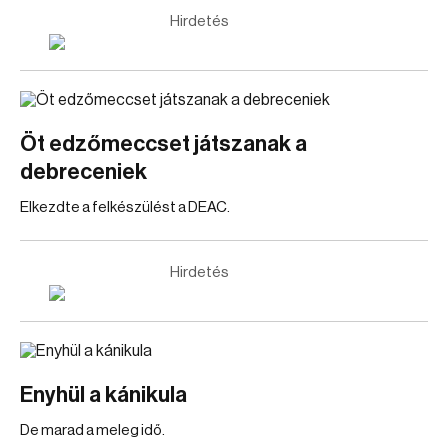
Hirdetés
Öt edzőmeccset játszanak a
debreceniek
Elkezdte a felkészülést a DEAC.
Hirdetés
Enyhül a kánikula
De marad a meleg idő.