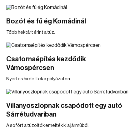
Bozót és fű ég Komádinál
Több hektárt érint a tűz.
Csatornaépítés kezdődik
Vámospércsen
Nyertes hirdettek a pályázaton.
Villanyoszlopnak csapódott egy autó
Sárrétudvariban
A sofőrt a tűzoltók emelték ki a járműből.