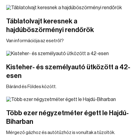
Táblatolvajt keresnek a
hajdúböszörményi rendőrök
Van információja az esetről?
Kisteher- és személyautó ütközött a 42-
esen
Báránd és Földes között.
Több ezer négyzetméter égett le Hajdú-
Biharban
Mérgező gázhoz és autótűzhöz is vonultak a tűzoltók.