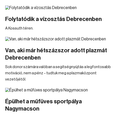
Folytatódik a vízosztás Debrecenben
A Kossuth téren.
Van, aki már hétszázszor adott plazmát
Debrecenben
Sok donor számára valóban a segítségnyújtás a legfontosabb
motiváció, nem a pénz – tudtuk meg a plazmaközpont
vezetőjétől.
Épülhet a műfüves sportpálya
Nagymacson