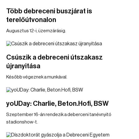
Több debreceni buszjárat is
terelőútvonalon
Augusztus 12-i, üzemzárásig.
Csúszik a debreceni útszakasz
újranyitása
Később végeznek a munkával.
yoUDay: Charlie, Beton.Hofi, BSW
Szeptember 16-án rendezik a deberceni tanévnyitó
stadionshow-t.