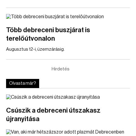
Több debreceni buszjárat is
terelőútvonalon
Augusztus 12-i, üzemzárásig.
Hirdetés
Olvasta már?
Csúszik a debreceni útszakasz
újranyitása