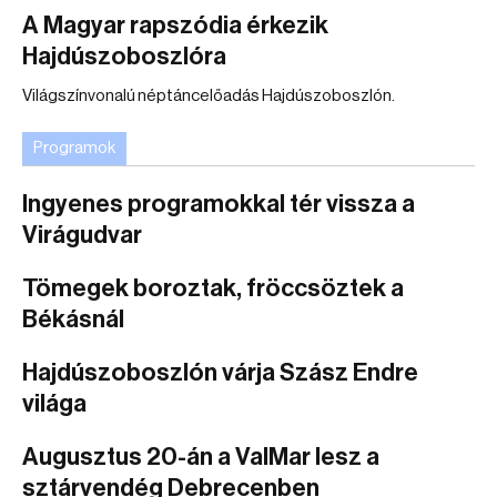
A Magyar rapszódia érkezik
Hajdúszoboszlóra
Világszínvonalú néptáncelőadás Hajdúszoboszlón.
Programok
Ingyenes programokkal tér vissza a
Virágudvar
Tömegek boroztak, fröccsöztek a
Békásnál
Hajdúszoboszlón várja Szász Endre
világa
Augusztus 20-án a ValMar lesz a
sztárvendég Debrecenben