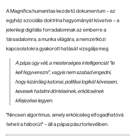
A Magnifica humanitas kezdetű dokumentum – az
egyház szociális doktrína hagyományát követve – a
jelenlegi digitális forradalomnak az emberre a
társadalomra, a munka világára, a nemzetközi
kapcsolatokra gyakorolt hatását vizsgálja meg.
A pápa úgy véli, a mesterséges intelligenciát "le
kell fegyverezni", vagyis nem szabad engedni,
hogy kizárólag katonai, politikai logikát kövessen,
kevesek hatalmi döntésének, erkölcsének
kifejezése legyen.
"Nincsen algoritmus, amely erkölcsileg elfogadhatóvá
teheti a háborút" – áll a pápai pásztorlevélben.