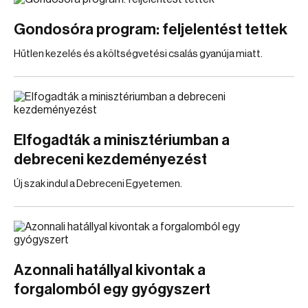
Gondosóra program: feljelentést tettek
Hűtlen kezelés és a költségvetési csalás gyanúja miatt.
Elfogadták a minisztériumban a
debreceni kezdeményezést
Új szak indul a Debreceni Egyetemen.
Azonnali hatállyal kivontak a
forgalomból egy gyógyszert