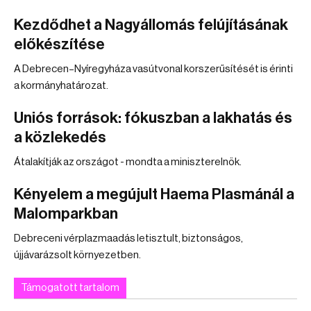
Kezdődhet a Nagyállomás felújításának
előkészítése
A Debrecen–Nyíregyháza vasútvonal korszerűsítését is érinti
a kormányhatározat.
Uniós források: fókuszban a lakhatás és
a közlekedés
Átalakítják az országot - mondta a miniszterelnök.
Kényelem a megújult Haema Plasmánál a
Malomparkban
Debreceni vérplazmaadás letisztult, biztonságos,
újjávarázsolt környezetben.
Támogatott tartalom