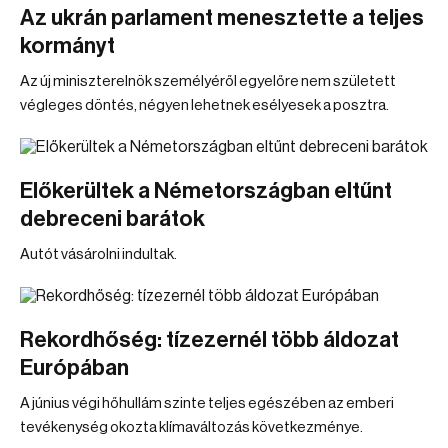
Az ukrán parlament menesztette a teljes
kormányt
Az új miniszterelnök személyéről egyelőre nem született
végleges döntés, négyen lehetnek esélyesek a posztra.
Előkerültek a Németországban eltűnt
debreceni barátok
Autót vásárolni indultak.
Rekordhőség: tízezernél több áldozat
Európában
A június végi hőhullám szinte teljes egészében az emberi
tevékenység okozta klímaváltozás következménye.