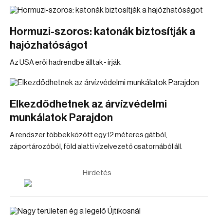
Hormuzi-szoros: katonák biztosítják a
hajózhatóságot
Az USA erői hadrendbe álltak - írják.
Elkezdődhetnek az árvízvédelmi
munkálatok Parajdon
A rendszer többek között egy 12 méteres gátból,
záportározóból, föld alatti vízelvezető csatornából áll.
Hirdetés