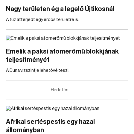
Nagy területen ég a legelő Újtikosnál
A tűz átterjedt egy erdős területre is.
Emelik a paksi atomerőmű blokkjának
teljesítményét
A Duna vízszintje lehetővé teszi.
Hirdetés
Afrikai sertéspestis egy hazai
állományban