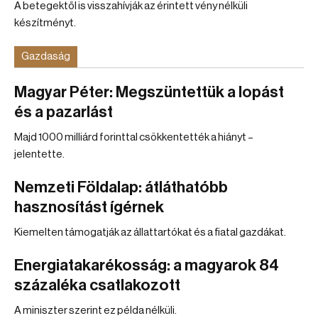
A betegektől is visszahívják az érintett vény nélküli
készítményt.
Gazdaság
Magyar Péter: Megszüntettük a lopást
és a pazarlást
Majd 1000 milliárd forinttal csökkentették a hiányt –
jelentette.
Nemzeti Földalap: átláthatóbb
hasznosítást ígérnek
Kiemelten támogatják az állattartókat és a fiatal gazdákat.
Energiatakarékosság: a magyarok 84
százaléka csatlakozott
A miniszter szerint ez példa nélküli.