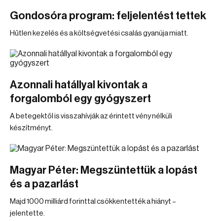
Gondosóra program: feljelentést tettek
Hűtlen kezelés és a költségvetési csalás gyanúja miatt.
Azonnali hatállyal kivontak a
forgalomból egy gyógyszert
A betegektől is visszahívják az érintett vény nélküli
készítményt.
Magyar Péter: Megszüntettük a lopást
és a pazarlást
Majd 1000 milliárd forinttal csökkentették a hiányt –
jelentette.