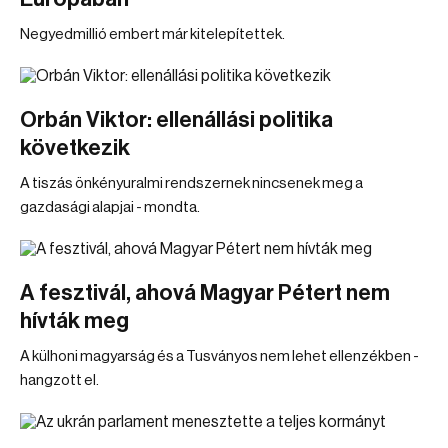
Negyedmillió embert már kitelepítettek.
Orbán Viktor: ellenállási politika
következik
A tiszás önkényuralmi rendszernek nincsenek meg a
gazdasági alapjai - mondta.
A fesztivál, ahová Magyar Pétert nem
hívták meg
A külhoni magyarság és a Tusványos nem lehet ellenzékben -
hangzott el.