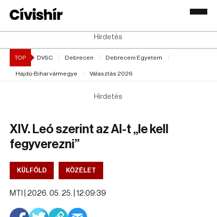
Hirdetés
TOP
DVSC
Debrecen
Debreceni Egyetem
Hajdú-Bihar vármegye
Választás 2026
Hirdetés
XIV. Leó szerint az AI-t „le kell
fegyverezni”
KÜLFÖLD
KÖZÉLET
MTI |
2026. 05. 25. | 12:09:39