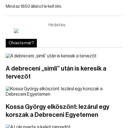
Mind az 1850 állatot le kell ölni.
Hirdetés
Olvasta már?
A debreceni „simli” után is keresik a
tervezőt
Kossa György elköszönt: lezárul egy
korszak a Debreceni Egyetemen