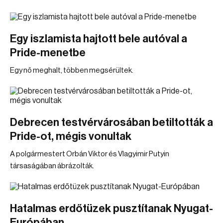
Egy iszlamista hajtott bele autóval a
Pride-menetbe
Egy nő meghalt, többen megsérültek.
Debrecen testvérvárosában betiltották a
Pride-ot, mégis vonultak
A polgármestert Orbán Viktor és Vlagyimir Putyin
társaságában ábrázolták.
Hatalmas erdőtüzek pusztítanak Nyugat-
Európában