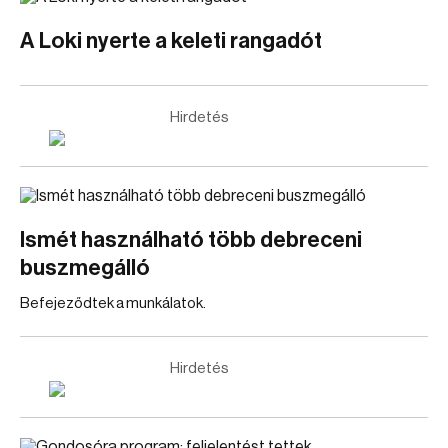
A Loki nyerte a keleti rangadót
Hirdetés
Ismét használható több debreceni
buszmegálló
Befejeződtek a munkálatok.
Hirdetés