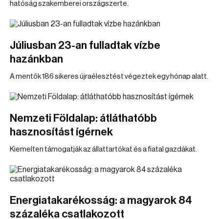
hatóság szakemberei országszerte.
Júliusban 23-an fulladtak vízbe
hazánkban
A mentők 186 sikeres újraélesztést végeztek egy hónap alatt.
Nemzeti Földalap: átláthatóbb
hasznosítást ígérnek
Kiemelten támogatják az állattartókat és a fiatal gazdákat.
Energiatakarékosság: a magyarok 84
százaléka csatlakozott