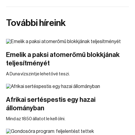
További híreink
Emelik a paksi atomerőmű blokkjának
teljesítményét
A Duna vízszintje lehetővé teszi.
Afrikai sertéspestis egy hazai
állományban
Mind az 1850 állatot le kell ölni.