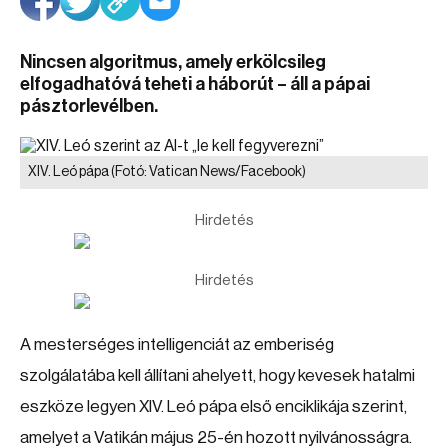
Nincsen algoritmus, amely erkölcsileg
elfogadhatóvá teheti a háborút – áll a pápai
pásztorlevélben.
XIV. Leó pápa
(Fotó: Vatican News/Facebook)
Hirdetés
Hirdetés
A mesterséges intelligenciát az emberiség
szolgálatába kell állítani ahelyett, hogy kevesek hatalmi
eszköze legyen XIV. Leó pápa első enciklikája szerint,
amelyet a Vatikán május 25-én hozott nyilvánosságra.