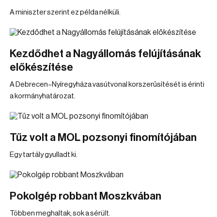
A miniszter szerint ez példa nélküli.
Kezdődhet a Nagyállomás felújításának
előkészítése
A Debrecen–Nyíregyháza vasútvonal korszerűsítését is érinti
a kormányhatározat.
Tűz volt a MOL pozsonyi finomítójában
Egy tartály gyulladt ki.
Pokolgép robbant Moszkvában
Többen meghaltak; sok a sérült.