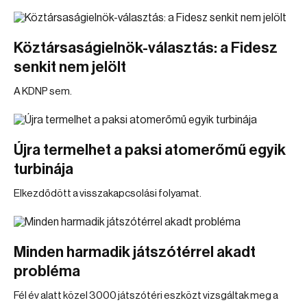
Köztársaságielnök-választás: a Fidesz
senkit nem jelölt
A KDNP sem.
Újra termelhet a paksi atomerőmű egyik
turbinája
Elkezdődött a visszakapcsolási folyamat.
Minden harmadik játszótérrel akadt
probléma
Fél év alatt közel 3000 játszótéri eszközt vizsgáltak meg a