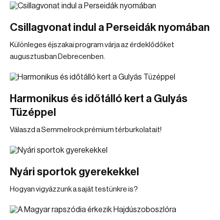
Csillagvonat indul a Perseidák nyomában
Különleges éjszakai program várja az érdeklődőket
augusztusban Debrecenben.
Harmonikus és időtálló kert a Gulyás
Tüzéppel
Válaszd a Semmelrock prémium térburkolatait!
Nyári sportok gyerekekkel
Hogyan vigyázzunk a saját testünkre is?