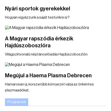
Nyári sportok gyerekekkel
Hogyan vigyázzunk a saját testünkre is?
A Magyar rapszódia érkezik
Hajdúszoboszlóra
Világszínvonalú néptáncelőadás Hajdúszoboszlón.
Megújul a Haema Plasma Debrecen
Hamarosan új, korszerűbb környezet várja az önkéntes
plazmaadókat.
Programok