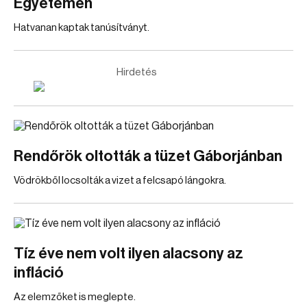
Egyetemen
Hatvanan kaptak tanúsítványt.
Hirdetés
Rendőrök oltották a tüzet Gáborjánban
Vödrökből locsolták a vizet a felcsapó lángokra.
Tíz éve nem volt ilyen alacsony az
infláció
Az elemzőket is meglepte.