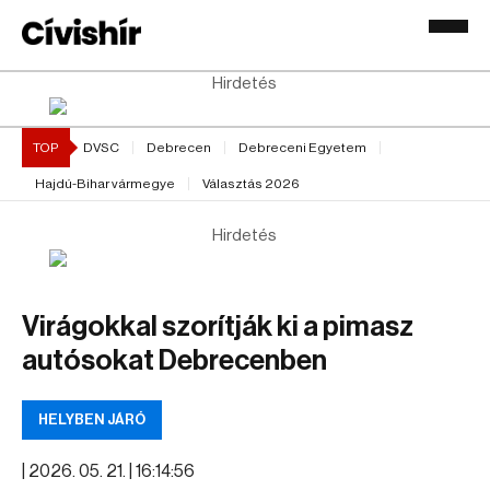
Hirdetés
TOP
DVSC
Debrecen
Debreceni Egyetem
Hajdú-Bihar vármegye
Választás 2026
Hirdetés
Virágokkal szorítják ki a pimasz
autósokat Debrecenben
HELYBEN JÁRÓ
|
2026. 05. 21. | 16:14:56