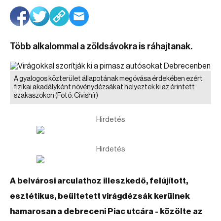
Több alkalommal a zöldsávokra is ráhajtanak.
A gyalogos közterület állapotának megóvása érdekében ezért
fizikai akadályként növénydézsákat helyeztek ki az érintett
szakaszokon
(Fotó: Cívishír)
Hirdetés
Hirdetés
A belvárosi arculathoz illeszkedő, felújított,
esztétikus, beültetett virágdézsák kerülnek
hamarosan a debreceni Piac utcára - közölte az