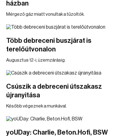
házban
Mérgező gáz miatt vonultak a tűzoltók.
Több debreceni buszjárat is
terelőútvonalon
Augusztus 12-i, üzemzárásig.
Csúszik a debreceni útszakasz
újranyitása
Később végeznek a munkával.
yoUDay: Charlie, Beton.Hofi, BSW