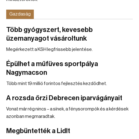
Gazdaság
Több gyógyszert, kevesebb
üzemanyagot vásároltunk
Megérkezett a KSH legfrissebb jelentése.
Épülhet a műfüves sportpálya
Nagymacson
Több mint 19 millió forintos fejlesztés kezdődhet.
A rozsda őrzi Debrecen iparvágányait
Vonat már rég nincs – a sínek, a fénysorompók és a kérdések
azonban megmaradtak.
Megbüntették a Lidlt