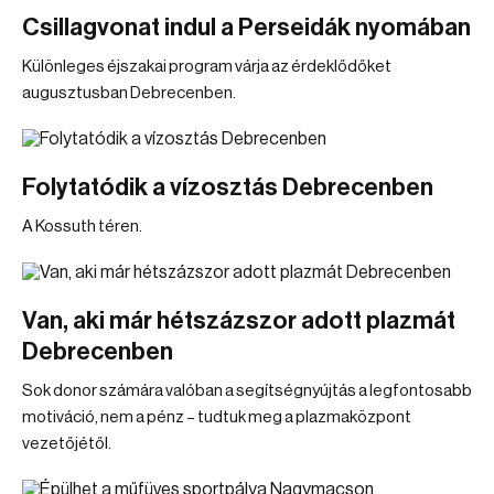
Csillagvonat indul a Perseidák nyomában
Különleges éjszakai program várja az érdeklődőket
augusztusban Debrecenben.
Folytatódik a vízosztás Debrecenben
A Kossuth téren.
Van, aki már hétszázszor adott plazmát
Debrecenben
Sok donor számára valóban a segítségnyújtás a legfontosabb
motiváció, nem a pénz – tudtuk meg a plazmaközpont
vezetőjétől.