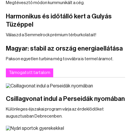
Megtévesztő módon kummunikált a cég.
Harmonikus és időtálló kert a Gulyás
Tüzéppel
Válaszd a Semmelrock prémium térburkolatait!
Magyar: stabil az ország energiaellátása
Pakson egyetlen turbina még tovvábra is termel áramot.
Támogatott tartalom
Csillagvonat indul a Perseidák nyomában
Különleges éjszakai program várja az érdeklődőket
augusztusban Debrecenben.