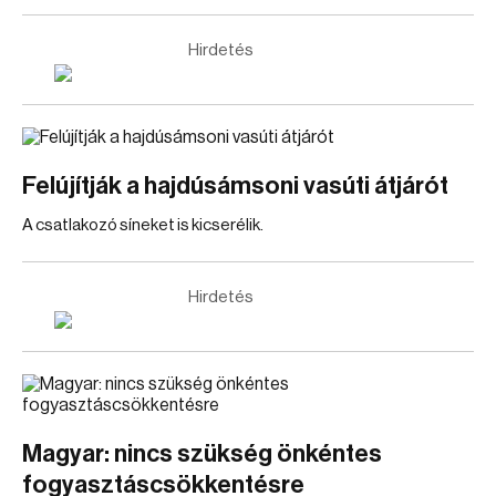
Hirdetés
Felújítják a hajdúsámsoni vasúti átjárót
A csatlakozó síneket is kicserélik.
Hirdetés
Magyar: nincs szükség önkéntes
fogyasztáscsökkentésre