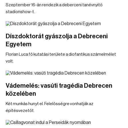
Szeptember 16-án rendezik a deberceni tanévnyitó
stadionshow-t.
Díszdoktorát gyászolja a Debreceni
Egyetem
Florian Luca fő kutatási területe a diofantikus számelmélet
volt.
Vádemelés: vasúti tragédia Debrecen
közelében
Két munkás hunyt el. Felelősségre vonhatják az
építésvezetőt.