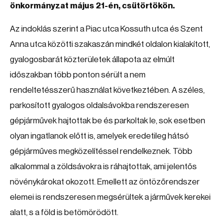
önkormányzat május 21-én, csütörtökön.
Az indoklás szerint a Piac utca Kossuth utca és Szent
Anna utca közötti szakaszán mindkét oldalon kialakított,
gyalogosbarát közterületek állapota az elmúlt
időszakban több ponton sérült a nem
rendeltetésszerű használat következtében. A széles,
parkosított gyalogos oldalsávokba rendszeresen
gépjárművek hajtottak be és parkoltak le, sok esetben
olyan ingatlanok előtt is, amelyek eredetileg hátsó
gépjárműves megközelítéssel rendelkeznek. Több
alkalommal a zöldsávokra is ráhajtottak, ami jelentős
növénykárokat okozott. Emellett az öntözőrendszer
elemei is rendszeresen megsérültek a járművek kerekei
alatt, s a föld is betömörödött.