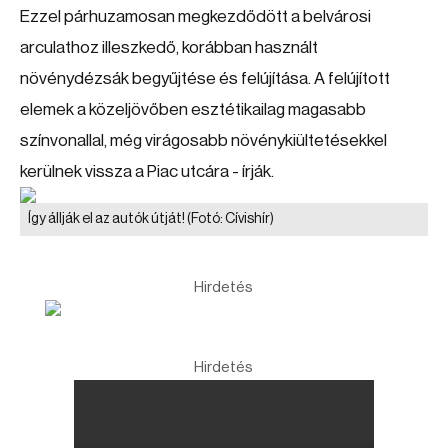
Ezzel párhuzamosan megkezdődött a belvárosi
arculathoz illeszkedő, korábban használt
növénydézsák begyűjtése és felújítása. A felújított
elemek a közeljövőben esztétikailag magasabb
színvonallal, még virágosabb növénykiültetésekkel
kerülnek vissza a Piac utcára - írják.
Így állják el az autók útját!
(Fotó: Cívishír)
Hirdetés
Hirdetés