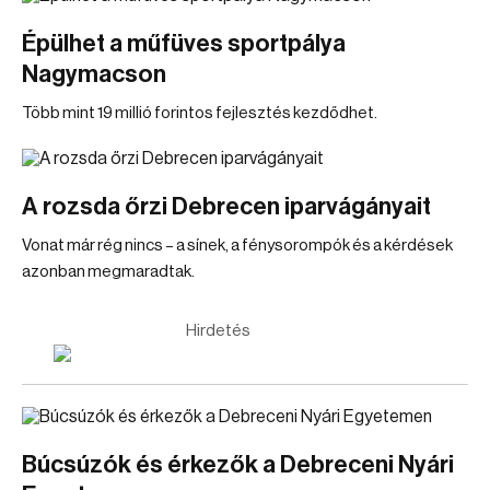
Épülhet a műfüves sportpálya
Nagymacson
Több mint 19 millió forintos fejlesztés kezdődhet.
A rozsda őrzi Debrecen iparvágányait
Vonat már rég nincs – a sínek, a fénysorompók és a kérdések
azonban megmaradtak.
Hirdetés
Búcsúzók és érkezők a Debreceni Nyári