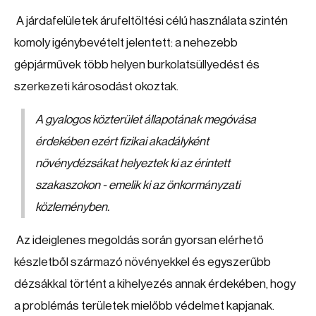
A járdafelületek árufeltöltési célú használata szintén
komoly igénybevételt jelentett: a nehezebb
gépjárművek több helyen burkolatsüllyedést és
szerkezeti károsodást okoztak.
A gyalogos közterület állapotának megóvása
érdekében ezért fizikai akadályként
növénydézsákat helyeztek ki az érintett
szakaszokon - emelik ki az önkormányzati
közleményben.
Az ideiglenes megoldás során gyorsan elérhető
készletből származó növényekkel és egyszerűbb
dézsákkal történt a kihelyezés annak érdekében, hogy
a problémás területek mielőbb védelmet kapjanak.