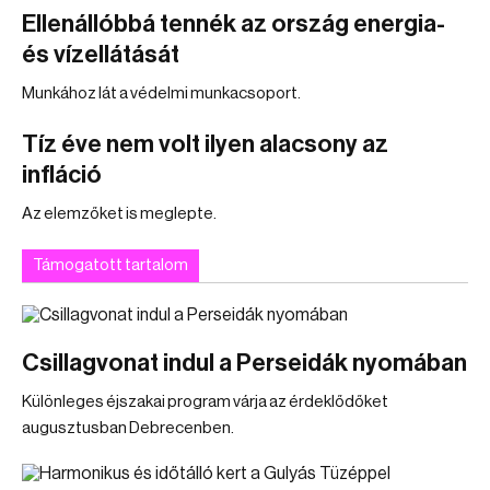
Ellenállóbbá tennék az ország energia-
és vízellátását
Munkához lát a védelmi munkacsoport.
Tíz éve nem volt ilyen alacsony az
infláció
Az elemzőket is meglepte.
Támogatott tartalom
Csillagvonat indul a Perseidák nyomában
Különleges éjszakai program várja az érdeklődőket
augusztusban Debrecenben.