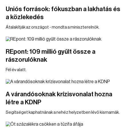
Uniós források: fókuszban a lakhatás és
a közlekedés
Átalakítják az országot - mondta a miniszterelnök.
REpont: 109 millió gyűlt össze a
rászorulóknak
Fél év alatt.
A várandósoknak krízisvonalat hozna
létre a KDNP
Segítséget kaphatnának a nehéz helyzetben lévő kismamák.