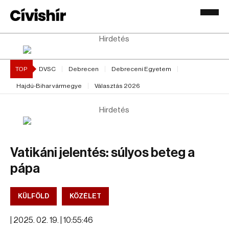
Hirdetés
TOP
DVSC
Debrecen
Debreceni Egyetem
Hajdú-Bihar vármegye
Választás 2026
Hirdetés
Vatikáni jelentés: súlyos beteg a
pápa
KÜLFÖLD
KÖZÉLET
|
2025. 02. 19. | 10:55:46