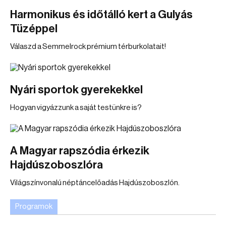
Harmonikus és időtálló kert a Gulyás
Tüzéppel
Válaszd a Semmelrock prémium térburkolatait!
Nyári sportok gyerekekkel
Hogyan vigyázzunk a saját testünkre is?
A Magyar rapszódia érkezik
Hajdúszoboszlóra
Világszínvonalú néptáncelőadás Hajdúszoboszlón.
Programok