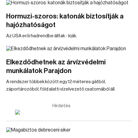
Hormuzi-szoros: katonák biztosítják a
hajózhatóságot
Az USA erői hadrendbe álltak - írják.
Elkezdődhetnek az árvízvédelmi
munkálatok Parajdon
A rendszer többek között egy 12 méteres gátból,
záportározóból, föld alatti vízelvezető csatornából áll.
Hirdetés