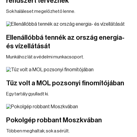
rendszert terveznek
Sok haláleset megelőzhető lenne.
Ellenállóbbá tennék az ország energia-
és vízellátását
Munkához lát a védelmi munkacsoport.
Tűz volt a MOL pozsonyi finomítójában
Egy tartály gyulladt ki.
Pokolgép robbant Moszkvában
Többen meghaltak; sok a sérült.