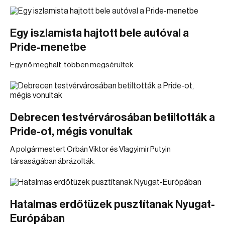
Egy iszlamista hajtott bele autóval a
Pride-menetbe
Egy nő meghalt, többen megsérültek.
Debrecen testvérvárosában betiltották a
Pride-ot, mégis vonultak
A polgármestert Orbán Viktor és Vlagyimir Putyin
társaságában ábrázolták.
Hatalmas erdőtüzek pusztítanak Nyugat-
Európában