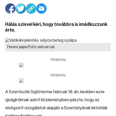
Hálás szívvel kéri, hogy továbbra is imádkozzunk
érte.
Ferenc pápa
(Fotó: vatican.va)
Hirdetés
Hirdetés
A Szentszék Sajtóterme február 18-án, kedden este
újságíróknak adott közleményben jelezte, hogy az
elvégzett vizsgálatok alapján a Szentatyának kétoldali
tüdőgyulladása van.