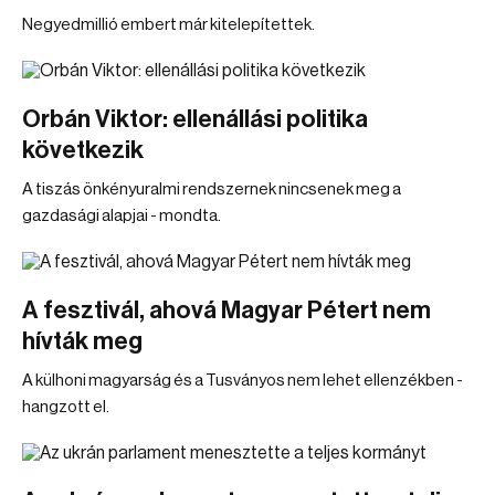
Negyedmillió embert már kitelepítettek.
Orbán Viktor: ellenállási politika
következik
A tiszás önkényuralmi rendszernek nincsenek meg a
gazdasági alapjai - mondta.
A fesztivál, ahová Magyar Pétert nem
hívták meg
A külhoni magyarság és a Tusványos nem lehet ellenzékben -
hangzott el.