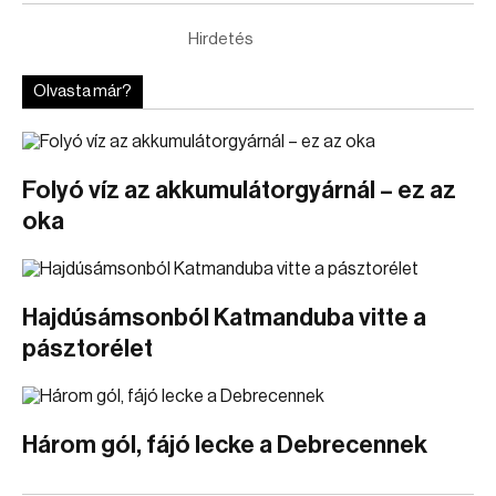
Hirdetés
Olvasta már?
Folyó víz az akkumulátorgyárnál – ez az
oka
Hajdúsámsonból Katmanduba vitte a
pásztorélet
Három gól, fájó lecke a Debrecennek