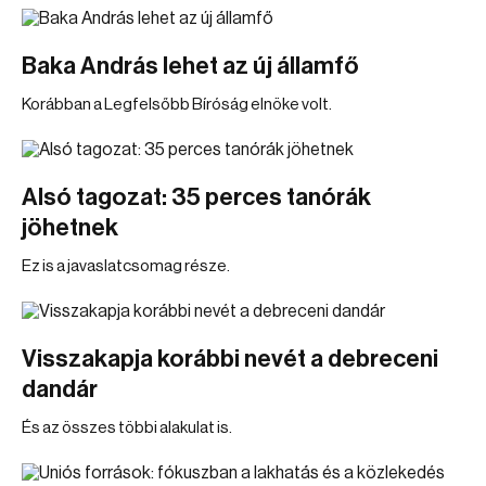
Baka András lehet az új államfő
Korábban a Legfelsőbb Bíróság elnöke volt.
Alsó tagozat: 35 perces tanórák
jöhetnek
Ez is a javaslatcsomag része.
Visszakapja korábbi nevét a debreceni
dandár
És az összes többi alakulat is.