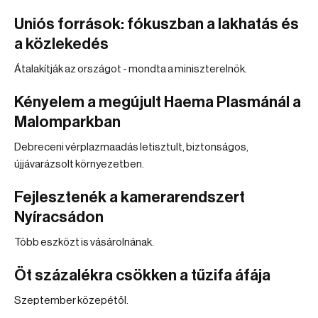
Uniós források: fókuszban a lakhatás és
a közlekedés
Átalakítják az országot - mondta a miniszterelnök.
Kényelem a megújult Haema Plasmánál a
Malomparkban
Debreceni vérplazmaadás letisztult, biztonságos,
újjávarázsolt környezetben.
Fejlesztenék a kamerarendszert
Nyíracsádon
Több eszközt is vásárolnának.
Öt százalékra csökken a tűzifa áfája
Szeptember közepétől.