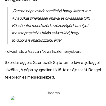
„Ferenc pápa mindazonáltal jó hangulatban van.
A napokat pihenéssel, imával és olvasással tölti.
Köszönetet mond azért a közelségért, amelyet
most tapasztal és hálás szívvel kéri, hogy
továbbra is imádkozzunk érte"
- olvasható a Vatican News közleményében.
Szerda reggel a Szentszék Sajtóterme távirat jelleggel
közölte: „A pápa nyugodtan töltötte az éjszakát. Reggel
felébredt és megreggelizett.”
Hirdetés