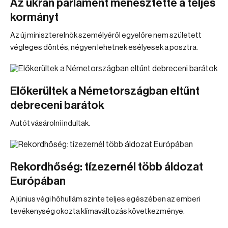
Az ukrán parlament menesztette a teljes
kormányt
Az új miniszterelnök személyéről egyelőre nem született
végleges döntés, négyen lehetnek esélyesek a posztra.
Előkerültek a Németországban eltűnt
debreceni barátok
Autót vásárolni indultak.
Rekordhőség: tízezernél több áldozat
Európában
A június végi hőhullám szinte teljes egészében az emberi
tevékenység okozta klímaváltozás következménye.