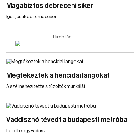
Magabiztos debreceni siker
Igaz, csak edzőmeccsen.
Hirdetés
Megfékezték a hencidai lángokat
A szél nehezítette a tűzoltók munkáját.
Vaddisznó tévedt a budapesti metróba
Lelőtte egy vadász.