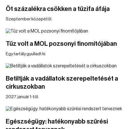
Öt százalékra csökken a tűzifa áfája
Szeptember közepétől.
Tűz volt a MOL pozsonyi finomítójában
Egy tartály gyulladt ki.
Betiltják a vadállatok szerepeltetését a
cirkuszokban
2027. január 1-től.
Egészségügy: hatékonyabb szűrési