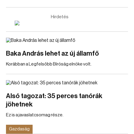
Hirdetés
Baka András lehet az új államfő
Korábban a Legfelsőbb Bíróság elnöke volt.
Alsó tagozat: 35 perces tanórák
jöhetnek
Ez is a javaslatcsomag része.
Gazdaság