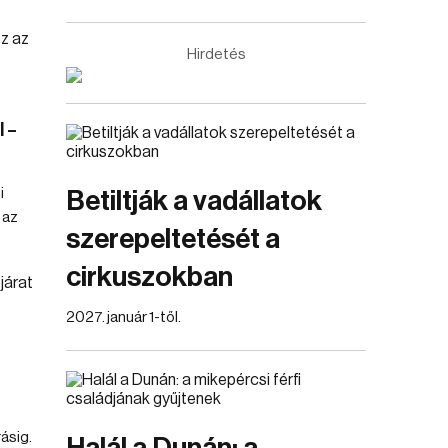
Hirdetés
 –
i
Betiltják a vadállatok
 az
szerepeltetését a
cirkuszokban
2027. január 1-től.
ásig.