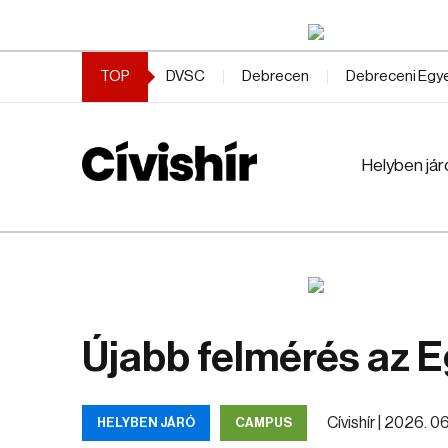
TOP
DVSC
Debrecen
Debreceni Eg
Helyben jár
Újabb felmérés az E
Cívishír |
2026. 06.
HELYBEN JÁRÓ
CAMPUS