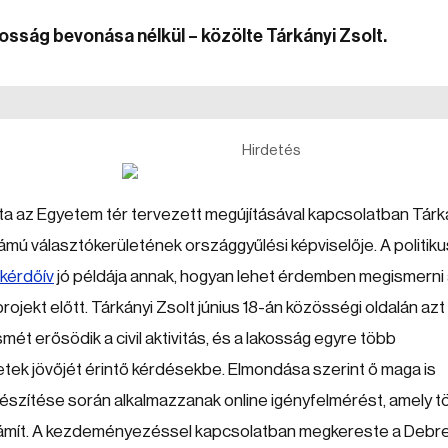
sság bevonása nélkül – közölte Tárkányi Zsolt.
Hirdetés
 az Egyetem tér tervezett megújításával kapcsolatban Tárk
ámú választókerületének országgyűlési képviselője. A politiku
 kérdőív
jó példája annak, hogyan lehet érdemben megismerni
ojekt előtt. Tárkányi Zsolt június 18-án közösségi oldalán azt í
ét erősödik a civil aktivitás, és a lakosság egyre több
etek jövőjét érintő kérdésekbe. Elmondása szerint ő maga is
őkészítése során alkalmazzanak online igényfelmérést, amely 
zámít. A kezdeményezéssel kapcsolatban megkereste a Debr