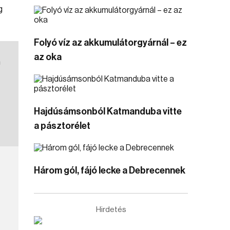
g
Folyó víz az akkumulátorgyárnál – ez
az oka
m
Hajdúsámsonból Katmanduba vitte
a pásztorélet
Három gól, fájó lecke a Debrecennek
Hirdetés