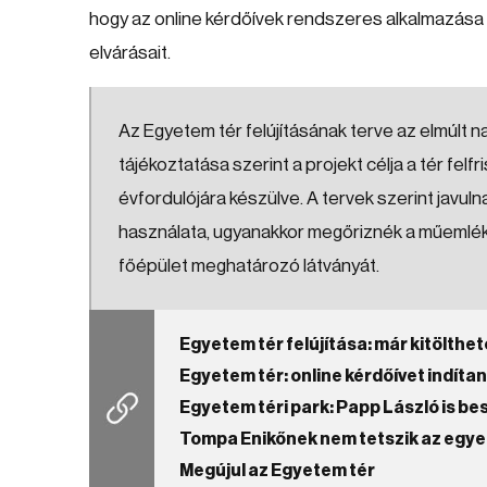
hogy az online kérdőívek rendszeres alkalmazása
elvárásait.
Az Egyetem tér felújításának terve az elmúlt 
tájékoztatása szerint a projekt célja a tér fe
évfordulójára készülve. A tervek szerint javu
használata, ugyanakkor megőriznék a műemléki k
főépület meghatározó látványát.
Egyetem tér felújítása: már kitölthet
Egyetem tér: online kérdőívet indíta
Egyetem téri park: Papp László is bes
Tompa Enikőnek nem tetszik az egye
Megújul az Egyetem tér