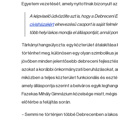
Egyetem vezetését, amely nyitottnak bizonyult az 
A képviselő üdvözölte azt is, hogy a Debreceni 
cívisházakért
elnevezésű csoport is saját felméré
több helyi lakos mondja el álláspontját, annál po
Tárkányi hangsúlyozta: egy közterület átalakítása
történhet meg, különösen egy olyan szimbolikus j
jövőben minden jelentősebb debreceni fejlesztés e
azokat a korábbi önkormányzati beruházásokat, am
miközben a teljes közterület funkcionális és eszté
amely álláspontja szerint a belváros egyik leghan
Fazekas Mihály Gimnázium közelsége miatt, mégis 
előtérbe a felújítás során.
– Semmi ne történjen többé Debrecenben a lakos