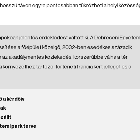
 hosszú távon egyre pontosabban tükrözheti a helyi közössé
napokban jelentős érdeklődést váltott ki. A Debreceni Egyete
lfrissítése a főépület közelgő, 2032-ben esedékes századik
lna az akadálymentes közlekedés, korszerűbbé válna a tér
örnyezethez tartozó, történeti francia kert jellegét és a
ő a kérdőív
nak
zállt
temi park terve