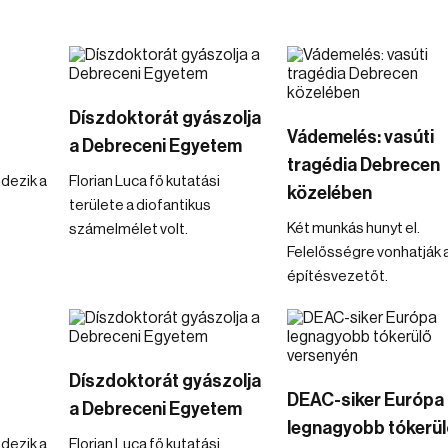
Díszdoktorát gyászolja
Vádemelés: vasúti
a Debreceni Egyetem
tragédia Debrecen
dezik a
Florian Luca fő kutatási
közelében
területe a diofantikus
Két munkás hunyt el.
számelmélet volt.
Felelősségre vonhatják 
építésvezetőt.
Díszdoktorát gyászolja
DEAC-siker Európa
a Debreceni Egyetem
legnagyobb tókerül
dezik a
Florian Luca fő kutatási