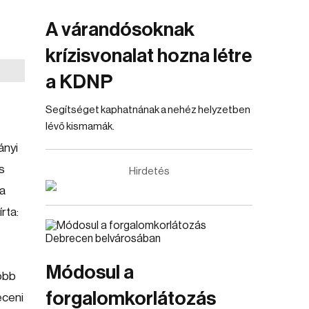
A várandósoknak
krízisvonalat hozna létre
a KDNP
Segítséget kaphatnának a nehéz helyzetben
lévő kismamák.
ányi
s
Hirdetés
 a
rta:
Módosul a
több
forgalomkorlátozás
eceni