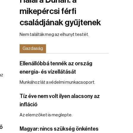
Halál a Dunán: a
mikepércsi férfi
családjának gyűjtenek
Nem találták meg az elhunyt testét.
Gazdaság
Ellenállóbbá tennék az ország
energia- és vízellátását
az
Munkához lát a védelmi munkacsoport.
Tíz éve nem volt ilyen alacsony az
infláció
Az elemzőket is meglepte.
ő
Magyar: nincs szükség önkéntes