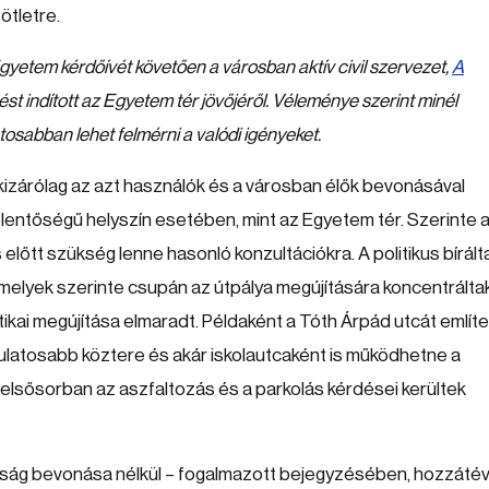
ötletre.
Egyetem kérdőívét követően a városban aktív civil szervezet,
A
st indított az Egyetem tér jövőjéről. Véleménye szerint minél
ntosabban lehet felmérni a valódi igényeket.
 kizárólag az azt használók és a városban élők bevonásával
elentőségű helyszín esetében, mint az Egyetem tér. Szerinte 
lőtt szükség lenne hasonló konzultációkra. A politikus bírált
elyek szerinte csupán az útpálya megújítására koncentráltak
tikai megújítása elmaradt. Példaként a Tóth Árpád utcát említe
gulatosabb köztere és akár iskolautcaként is működhetne a
elsősorban az aszfaltozás és a parkolás kérdései kerültek
ság bevonása nélkül – fogalmazott bejegyzésében, hozzátév