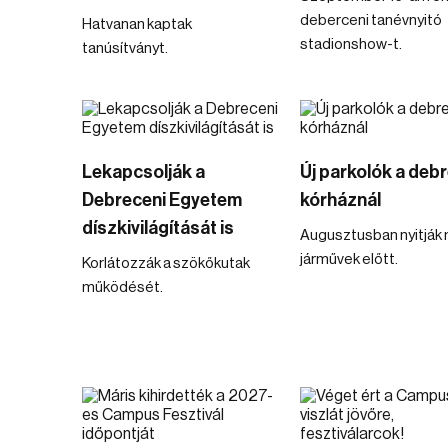
deberceni tanévnyitó
Hatvanan kaptak
stadionshow-t.
tanúsítványt.
Lekapcsolják a
Új parkolók a deb
Debreceni Egyetem
kórháznál
díszkivilágítását is
Augusztusban nyitják
járművek előtt.
Korlátozzák a szökőkutak
működését.