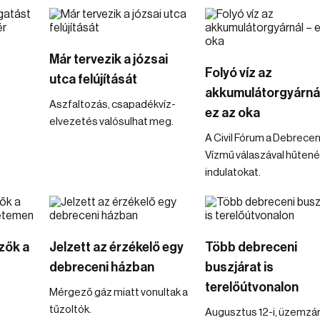
Már tervezik a józsai
Folyó víz az
utca felújítását
akkumulátorgyárnál
Aszfaltozás, csapadékvíz-
ez az oka
elvezetés valósulhat meg.
A Civil Fórum a Debrecen
Vízmű válaszával hűtené
indulatokat.
zők a
Jelzett az érzékelő egy
Több debreceni
debreceni házban
buszjárat is
terelőútvonalon
Mérgező gáz miatt vonultak a
tűzoltók.
Augusztus 12-i, üzemzár