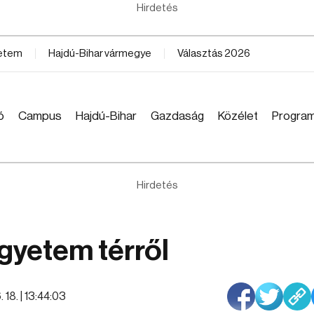
Hirdetés
yetem
Hajdú-Bihar vármegye
Választás 2026
ó
Campus
Hajdú-Bihar
Gazdaság
Közélet
Progra
Hirdetés
gyetem térről
 18. | 13:44:03