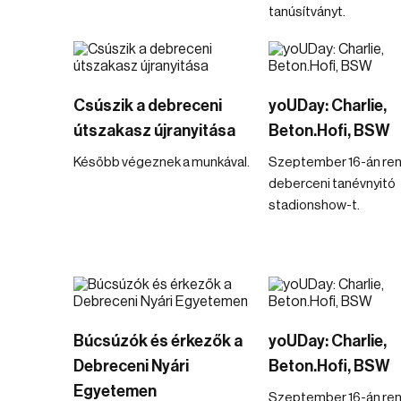
tanúsítványt.
Csúszik a debreceni
yoUDay: Charlie,
útszakasz újranyitása
Beton.Hofi, BSW
Később végeznek a munkával.
Szeptember 16-án ren
deberceni tanévnyitó
stadionshow-t.
Búcsúzók és érkezők a
yoUDay: Charlie,
Debreceni Nyári
Beton.Hofi, BSW
Egyetemen
Szeptember 16-án ren