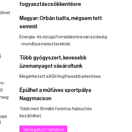
fogyasztáscsökkentésre
idővel
Magyar: Orbán tudta, mégsem tett
semmit
Energia- és vízügyi forradalomra van szükség
- mondta a miniszterelnök.
i
Több gyógyszert, kevesebb
üzemanyagot vásároltunk
Megérkezett a KSH legfrissebb jelentése.
um-
Épülhet a műfüves sportpálya
70
 meg
Nagymacson
Több mint 19 millió forintos fejlesztés
kezdődhet.
Támogatott tartalom