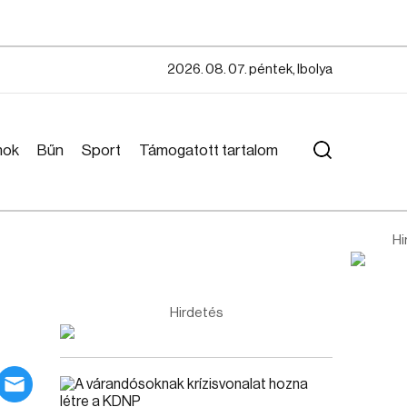
2026. 08. 07. péntek, Ibolya
mok
Bűn
Sport
Támogatott tartalom
Hi
Hirdetés