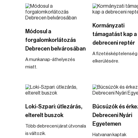
Kormányzati
Módosul a
támagatást kap a
forgalomkorlátozás
debreceni reptér
Debrecen belvárosában
A fizetésképtelenség
A munkanap-áthelyezés
elkerülésére.
miatt.
Loki-Szpari: útlezárás,
Búcsúzók és érke
elterelt buszok
Debreceni Nyári
Egyetemen
Több debreceni járat útvonala
is változik.
Hatvanan kaptak