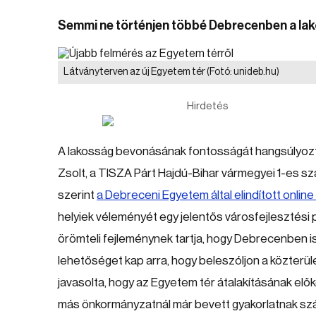
Semmi ne történjen többé Debrecenben a lako
Látványterven az új Egyetem tér
(Fotó: unideb.hu)
Hirdetés
A lakosság bevonásának fontosságát hangsúlyozta
Zsolt, a TISZA Párt Hajdú-Bihar vármegyei 1-es sz
szerint
a Debreceni Egyetem által elindított online
helyiek véleményét egy jelentős városfejlesztési pr
örömteli fejleménynek tartja, hogy Debrecenben ism
lehetőséget kap arra, hogy beleszóljon a közterül
javasolta, hogy az Egyetem tér átalakításának el
más önkormányzatnál már bevett gyakorlatnak s