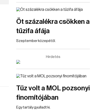
Öt százalékra csökken a
tűzifa áfája
Szeptember közepétől.
Hirdetés
Tűz volt a MOL pozsonyi
finomítójában
Egy tartály gyulladt ki.