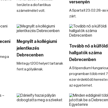
versenyén
területe a diofantikus
A Sparta II 23:02:28-as 
számelmélet volt.
zárt.
receni
Megnyílt a kollégiumi
Tovább nő a külföld
jelentkezés
hallgatók száma
Debrecenben
 meg a
Debrecenben
Mintegy 1200 helyet tartanak
A Stipendium Hungaric
fent a gólyáknak.
programban több mint 
ezer érdeklődő kereste
az egyetemet.