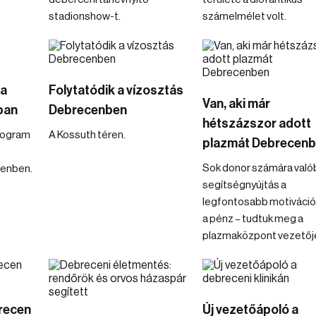
stadionshow-t.
számelmélet volt.
 a
Folytatódik a vízosztás
Van, aki már
ban
Debrecenben
hétszázszor adott
program
A Kossuth téren.
plazmát Debrecen
Sok donor számára való
enben.
segítségnyújtás a
legfontosabb motiváció
a pénz – tudtuk meg a
plazmaközpont vezetőjé
recen
Új vezetőápoló a