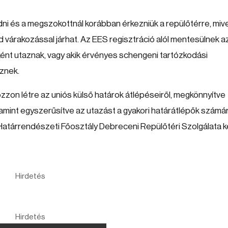
dni és a megszokottnál korábban érkezniük a repülőtérre, mive
id várakozással járhat. Az EES regisztráció alól mentesülnek a
ként utaznak, vagy akik érvényes schengeni tartózkodási
eznek.
zzon létre az uniós külső határok átlépéseiről, megkönnyítve
alamint egyszerűsítve az utazást a gyakori határátlépők számár
árrendészeti Főosztály Debreceni Repülőtéri Szolgálata k
Hirdetés
Hirdetés