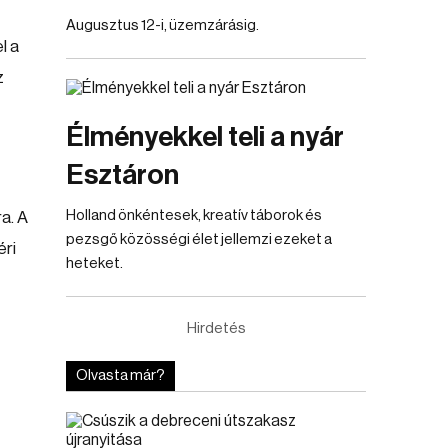
Augusztus 12-i, üzemzárásig.
l a
z
Élményekkel teli a nyár
Esztáron
Holland önkéntesek, kreatív táborok és
a. A
pezsgő közösségi élet jellemzi ezeket a
éri
heteket.
Hirdetés
Olvasta már?