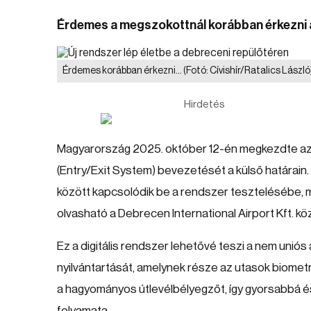
Érdemes a megszokottnál korábban érkezni a
Érdemes korábban érkezni...
(Fotó: Cívishír/Ratalics László
Hirdetés
Magyarország 2025. október 12-én megkezdte az E
(Entry/Exit System) bevezetését a külső határain
között kapcsolódik be a rendszer tesztelésébe, m
olvasható a Debrecen International Airport Kft. 
Ez a digitális rendszer lehetővé teszi a nem unió
nyilvántartását, amelynek része az utasok biometri
a hagyományos útlevélbélyegzőt, így gyorsabbá é
folyamata.