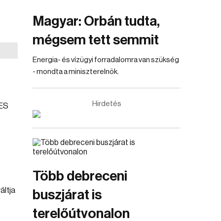
Magyar: Orbán tudta,
mégsem tett semmit
Energia- és vízügyi forradalomra van szükség
- mondta a miniszterelnök.
Hirdetés
EES
Több debreceni
áltja
buszjárat is
s
terelőútvonalon