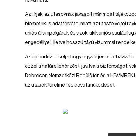
Azt írják, az utasoknak javasolt már most tájékozó
biometrikus adatfelvétel miatt az utasfelvétel röv
uniós állampolgárok és azok, akik uniós családtag
engedéllyel, illetve hosszú távú vízummal rendelk
Az új rendszer célja, hogy egységes adatbázist ho
ezzel a határellenőrzést, javítva a biztonságot, v
Debrecen Nemzetközi Repülőtér és a HBVMRFK Hat
az utasok türelmét és együttműködését.