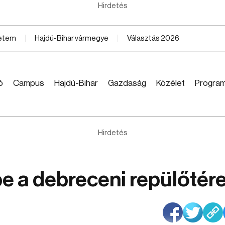
Hirdetés
yetem
Hajdú-Bihar vármegye
Választás 2026
ó
Campus
Hajdú-Bihar
Gazdaság
Közélet
Progra
Hirdetés
be a debreceni repülőtér