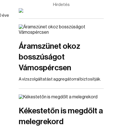
Hirdetés
0 éve
Áramszünet okoz
bosszúságot
Vámospércsen
A vízszolgáltatást aggregátorral biztosítják.
Kékestetőn is megdőlt a
melegrekord