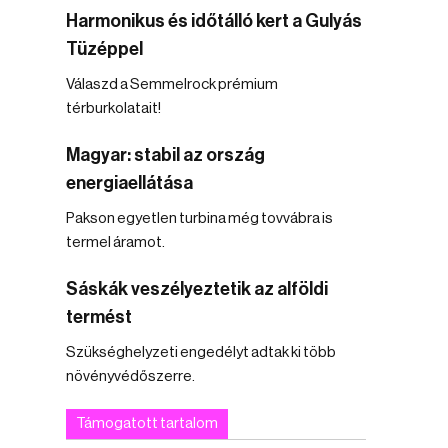
Harmonikus és időtálló kert a Gulyás
Tüzéppel
Válaszd a Semmelrock prémium
térburkolatait!
Magyar: stabil az ország
energiaellátása
Pakson egyetlen turbina még tovvábra is
termel áramot.
Sáskák veszélyeztetik az alföldi
termést
Szükséghelyzeti engedélyt adtak ki több
növényvédőszerre.
Támogatott tartalom