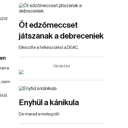
Öt edzőmeccset
játszanak a debreceniek
Elkezdte a felkészülést a DEAC.
ben
Hirdetés
ban a
, nem
től.
Enyhül a kánikula
De marad a meleg idő.