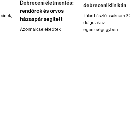
Debreceni életmentés:
debreceni klinikán
rendőrök és orvos
 sínek,
Tálas László csaknem 3
házaspár segített
dolgozik az
Azonnal cselekedtek.
egészségügyben.