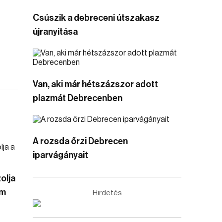
Csúszik a debreceni útszakasz
újranyitása
Van, aki már hétszázszor adott
plazmát Debrecenben
A rozsda őrzi Debrecen
iparvágányait
olja
em
Hirdetés