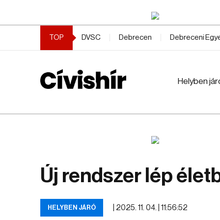
TOP
DVSC
Debrecen
Debreceni Eg
Helyben jár
Új rendszer lép élet
|
2025. 11. 04. | 11:56:52
HELYBEN JÁRÓ