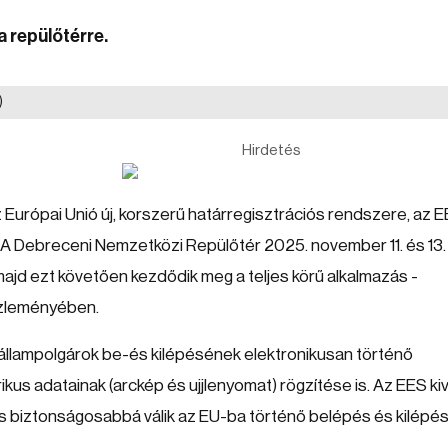
 repülőtérre.
)
Hirdetés
urópai Unió új, korszerű határregisztrációs rendszere, az 
. A Debreceni Nemzetközi Repülőtér 2025. november 11. és 13.
ajd ezt követően kezdődik meg a teljes körű alkalmazás -
közleményében.
s állampolgárok be-és kilépésének elektronikusan történő
kus adatainak (arckép és ujjlenyomat) rögzítése is. Az EES kiv
s biztonságosabbá válik az EU-ba történő belépés és kilépé