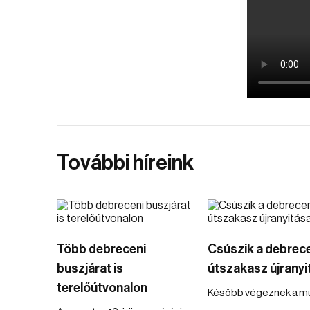
További híreink
Több debreceni
Csúszik a debrec
buszjárat is
útszakasz újranyi
terelőútvonalon
Később végeznek a mu