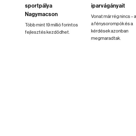
sportpálya
iparvágányait
Nagymacson
Vonat már rég nincs – a
a fénysorompók és a
Több mint 19 millió forintos
kérdések azonban
fejlesztés kezdődhet.
megmaradtak.