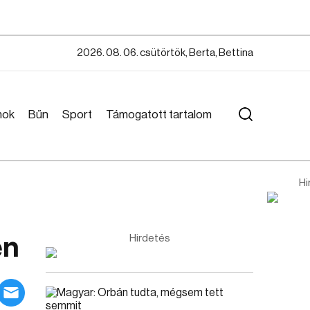
2026. 08. 06. csütörtök, Berta, Bettina
mok
Bűn
Sport
Támogatott tartalom
Hi
en
Hirdetés