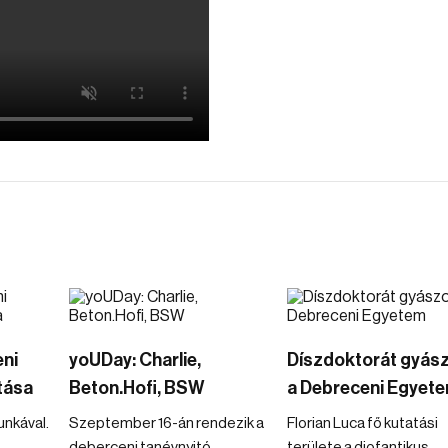
eni
yoUDay: Charlie,
Díszdoktorát gyász
tása
Beton.Hofi, BSW
a Debreceni Egyet
nkával.
Szeptember 16-án rendezik a
Florian Luca fő kutatási
deberceni tanévnyitó
területe a diofantikus