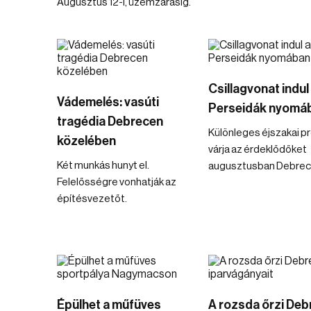
Augusztus 12-i, üzemzárásig.
Csillagvonat indul
Vádemelés: vasúti
Perseidák nyomá
tragédia Debrecen
Különleges éjszakai 
közelében
várja az érdeklődőket
Két munkás hunyt el.
augusztusban Debrec
Felelősségre vonhatják az
építésvezetőt.
Épülhet a műfüves
A rozsda őrzi Deb