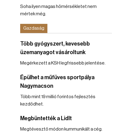
Soha ilyen magas hőmérsékletet nem
mértek még.
Gazdaság
Több gyógyszert, kevesebb
üzemanyagot vásároltunk
Megérkezett a KSH legfrissebb jelentése.
Épülhet a műfüves sportpálya
Nagymacson
Több mint 19 millió forintos fejlesztés
kezdődhet.
Megbüntették a Lidlt
Megtévesztő módon kummunikált a cég.