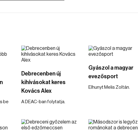
Gyászol a magyar
Debrecenben új
evezősport
n
kihívásokat keres
Elhunyt Melis Zoltán.
Kovács Alex
is be
A DEAC-ban folytatja.