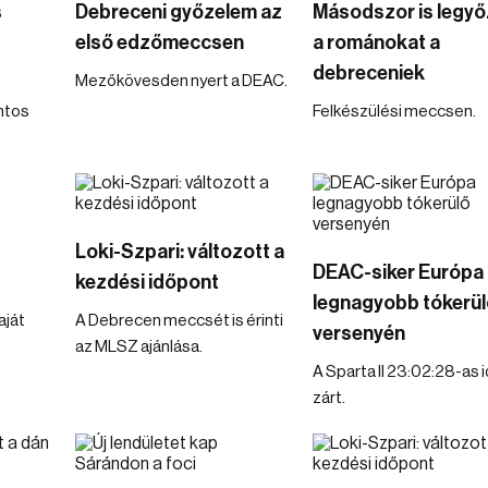
s
Debreceni győzelem az
Másodszor is legyő
első edzőmeccsen
a románokat a
debreceniek
Mezőkövesden nyert a DEAC.
intos
Felkészülési meccsen.
Loki-Szpari: változott a
DEAC-siker Európa
kezdési időpont
legnagyobb tókerül
aját
A Debrecen meccsét is érinti
versenyén
az MLSZ ajánlása.
A Sparta II 23:02:28-as 
zárt.