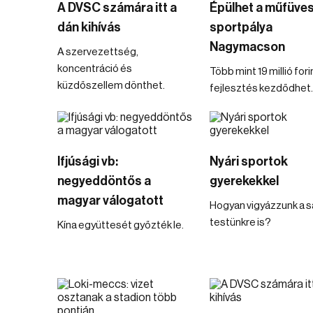
A DVSC számára itt a
Épülhet a műfüve
dán kihívás
sportpálya
Nagymacson
A szervezettség,
koncentráció és
Több mint 19 millió for
küzdőszellem dönthet.
fejlesztés kezdődhet.
Ifjúsági vb:
Nyári sportok
negyeddöntős a
gyerekekkel
magyar válogatott
Hogyan vigyázzunk a s
testünkre is?
Kína együttesét győzték le.