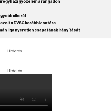
yíregyházi győzelem a rangadón
agyobb sikerét
gazolt a DVSC korábbi csatára
omán liga nyeretlen csapatának irányítását
Hirdetés
Hirdetés