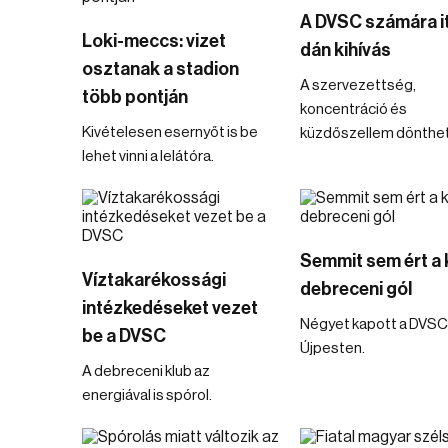
A DVSC számára it
Loki-meccs: vizet
dán kihívás
osztanak a stadion
A szervezettség,
több pontján
koncentráció és
Kivételesen esernyőt is be
küzdőszellem dönthet
lehet vinni a lelátóra.
Semmit sem ért a 
Víztakarékossági
debreceni gól
intézkedéseket vezet
Négyet kapott a DVSC
be a DVSC
Újpesten.
A debreceni klub az
energiával is spórol.