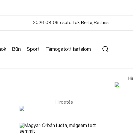
2026. 08. 06. csütörtök, Berta, Bettina
mok
Bűn
Sport
Támogatott tartalom
Hi
Hirdetés