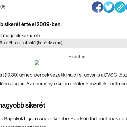
7:05
 sikerét érte el 2009-ben.
 2009-es BL-csapatnak?
(Fotó: dvsc.hu)
Hirdetés
 (19.30) ünnepi percek vezetik majd fel, ugyanis a DVSC kös
tának tagjait. Az eseményre külön pólók is készültek - adta hírü
gnagyobb sikerét
ó Bajnokok Ligája csoportkörébe. Ez a klub történetének edd