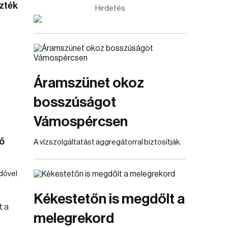
zték
Hirdetés
Áramszünet okoz
bosszúságot
Vámospércsen
ő
A vízszolgáltatást aggregátorral biztosítják.
idővel
Kékestetőn is megdőlt a
melegrekord