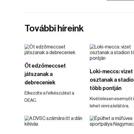
További híreink
Öt edzőmeccset
Loki-meccs: vizet
játszanak a
osztanak a stadio
debreceniek
több pontján
Elkezdte a felkészülést a
Kivételesen esernyőt 
DEAC.
lehet vinni a lelátóra.