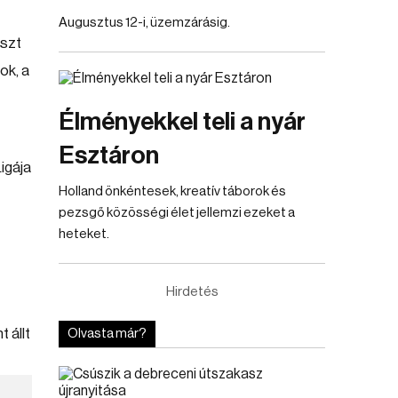
Augusztus 12-i, üzemzárásig.
észt
ok, a
Élményekkel teli a nyár
Esztáron
igája
Holland önkéntesek, kreatív táborok és
pezsgő közösségi élet jellemzi ezeket a
heteket.
Hirdetés
 állt
Olvasta már?