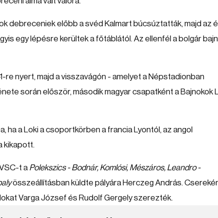
eceni álma vált valóra.
k debreceniek előbb a svéd Kalmart búcsúztatták, majd az 
agyis egy lépésre kerültek a főtáblától. Az ellenfél a bolgár bajn
-re nyert, majd a visszavágón - amelyet a Népstadionban
énete során először, második magyar csapatként a Bajnokok L
ba, ha a Loki a csoportkörben a francia Lyontól, az angol
a kikapott.
DVSC-t a
Polekszics - Bodnár, Komlósi, Mészáros, Leandro -
baly
összeállításban küldte pályára Herczeg András. Csereként
ólokat Varga József és Rudolf Gergely szerezték.