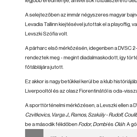
legjobb eredménye, amivel sok futballszerető debr
A selejtezőben az immár négyszeres magyar bajno
Levadia Tallinn kiejtésével jutottak el a playoffig, v
Levszki Szófia volt.
A párharc első mérkőzésén, idegenben a DVSC 2-1
rendeztek meg - megint diadalmaskodott, így tört
főtáblájára jutott.
Ez akkor is nagy betűkkel kerül be a klub históriájá
Liverpooltól és az olasz Fiorentinától is oda-vissz
A sporttörténelmi mérkőzésen, a Levszki ellen a 
Czvitkovics, Varga J., Ramos, Szakály - Rudolf, Couli
be a második félidőben
Fodor, Dombi
és
Oláh
. A g