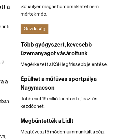
tt a
Soha ilyen magas hőmérsékletet nem
mértek még.
rinti
Gazdaság
Több gyógyszert, kevesebb
üzemanyagot vásároltunk
Megérkezett a KSH legfrissebb jelentése.
Épülhet a műfüves sportpálya
a a
Nagymacson
Több mint 19 millió forintos fejlesztés
nban
kezdődhet.
Megbüntették a Lidlt
Megtévesztő módon kummunikált a cég.