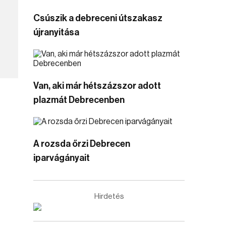
Csúszik a debreceni útszakasz
újranyitása
Van, aki már hétszázszor adott
plazmát Debrecenben
A rozsda őrzi Debrecen
iparvágányait
Hirdetés