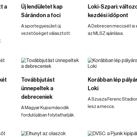
t a
Új lendületet kap
Loki-Szpari: változo
Sárándon a foci
kezdési időpont
A sportegyesület új
A Debrecen meccsét is é
vezetőséget választott.
az MLSZ ajánlása.
.
két
Továbbjutást
Korábban lép pályár
ünnepeltek a
Loki
debreceniek
A Szusza Ferenc Stadio
lesz a meccs.
A Magyar Kupa második
fordulójában folytathatják.