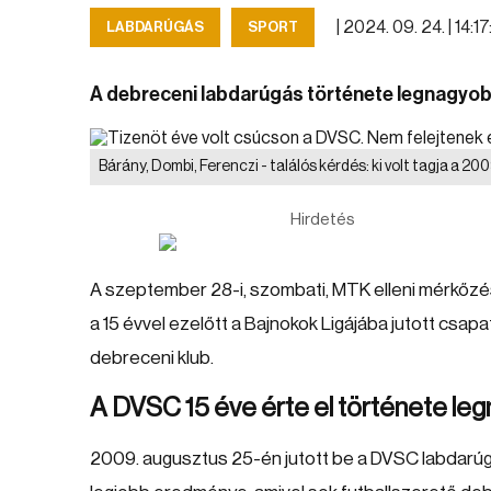
|
2024. 09. 24. | 14:1
LABDARÚGÁS
SPORT
A debreceni labdarúgás története legnagyobb
Bárány, Dombi, Ferenczi - találós kérdés: ki volt tagja a
Hirdetés
A szeptember 28-i, szombati, MTK elleni mérkőzést
a 15 évvel ezelőtt a Bajnokok Ligájába jutott csapa
debreceni klub.
A DVSC 15 éve érte el története le
2009. augusztus 25-én jutott be a DVSC labdarúg