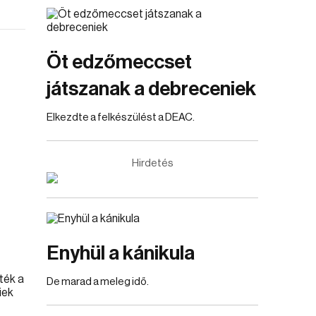
Öt edzőmeccset
játszanak a debreceniek
Elkezdte a felkészülést a DEAC.
Hirdetés
Enyhül a kánikula
De marad a meleg idő.