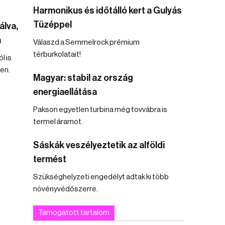
Harmonikus és időtálló kert a Gulyás
Tüzéppel
álva,
a
Válaszd a Semmelrock prémium
térburkolatait!
l is
en.
Magyar: stabil az ország
energiaellátása
Pakson egyetlen turbina még tovvábra is
termel áramot.
Sáskák veszélyeztetik az alföldi
termést
Szükséghelyzeti engedélyt adtak ki több
növényvédőszerre.
Támogatott tartalom