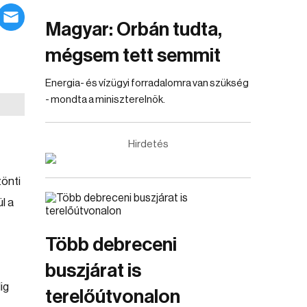
Magyar: Orbán tudta,
mégsem tett semmit
Energia- és vízügyi forradalomra van szükség
- mondta a miniszterelnök.
Hirdetés
zönti
l a
Több debreceni
buszjárat is
ig
terelőútvonalon