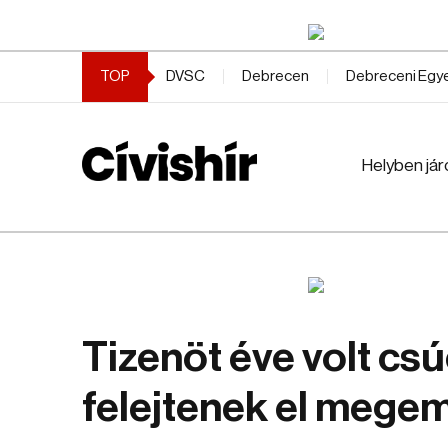
TOP
DVSC
Debrecen
Debreceni Eg
Helyben jár
Tizenöt éve volt c
felejtenek el megem