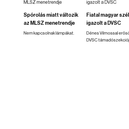
Spórolás miatt változik
Fiatal magyar szé
az MLSZ menetrendje
igazolt a DVSC
Nem kapcsolnak lámpákat.
Dénes Vilmossal erős
DVSC támadószekciój