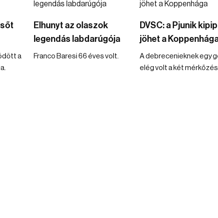
lsőt
Elhunyt az olaszok
DVSC: a Pjunik kipip
legendás labdarúgója
jöhet a Koppenhág
ödött a
Franco Baresi 66 éves volt.
A debrecenieknek egy gó
a.
elég volt a két mérkőzés