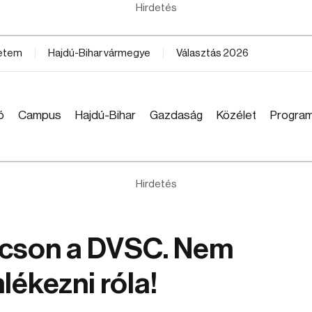
Hirdetés
yetem
Hajdú-Bihar vármegye
Választás 2026
ó
Campus
Hajdú-Bihar
Gazdaság
Közélet
Progra
Hirdetés
súcson a DVSC. Nem
lékezni róla!