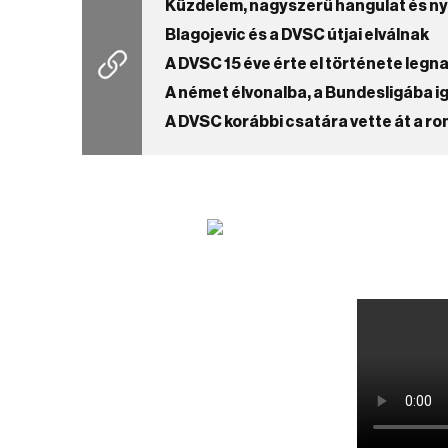
Küzdelem, nagyszerű hangulat és n
Blagojevic és a DVSC útjai elválnak
A DVSC 15 éve érte el története legn
A német élvonalba, a Bundesligába i
A DVSC korábbi csatára vette át a r