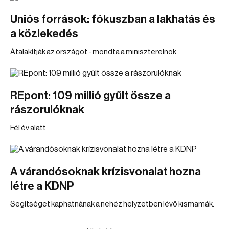
Uniós források: fókuszban a lakhatás és
a közlekedés
Átalakítják az országot - mondta a miniszterelnök.
REpont: 109 millió gyűlt össze a
rászorulóknak
Fél év alatt.
A várandósoknak krízisvonalat hozna
létre a KDNP
Segítséget kaphatnának a nehéz helyzetben lévő kismamák.