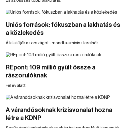
És az összes többi alakulat is.
Uniós források: fókuszban a lakhatás és
a közlekedés
Átalakítják az országot - mondta a miniszterelnök.
REpont: 109 millió gyűlt össze a
rászorulóknak
Fél év alatt.
A várandósoknak krízisvonalat hozna
létre a KDNP