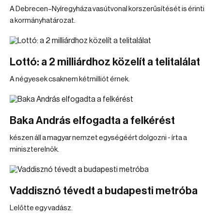
A Debrecen–Nyíregyháza vasútvonal korszerűsítését is érinti
a kormányhatározat.
Lottó: a 2 milliárdhoz közelít a telitalálat
A négyesek csaknem kétmilliót érnek.
Baka András elfogadta a felkérést
készen áll a magyar nemzet egységéért dolgozni - írta a
miniszterelnök.
Vaddisznó tévedt a budapesti metróba
Lelőtte egy vadász.