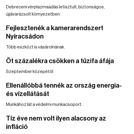
Debreceni vérplazmaadás letisztult, biztonságos,
újjávarázsolt környezetben.
Fejlesztenék a kamerarendszert
Nyíracsádon
Több eszközt is vásárolnának.
Öt százalékra csökken a tűzifa áfája
Szeptember közepétől.
Ellenállóbbá tennék az ország energia-
és vízellátását
Munkához lát a védelmi munkacsoport.
Tíz éve nem volt ilyen alacsony az
infláció