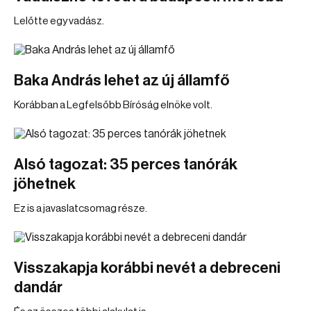
Lelőtte egy vadász.
Baka András lehet az új államfő
Korábban a Legfelsőbb Bíróság elnöke volt.
Alsó tagozat: 35 perces tanórák
jöhetnek
Ez is a javaslatcsomag része.
Visszakapja korábbi nevét a debreceni
dandár