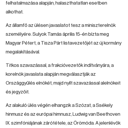
felhatalmazása alapján, halaszthatatlan esetben
alkothat.
Az államfő az ülésen javaslatot tesz a miniszterelnök
személyére. Sulyok Tamás április 15-én bízta meg
Magyar Pétert, a Tisza Párt listavezetőjét az új kormány
megalakításával.
Titkos szavazással, a frakcióvezetők indítványára, a
korelnök javaslata alapján megválasztják az
Országgyűlés elnökét, majd nyílt szavazással alelnökeit
és jegyzőit.
Az alakuló ülés végén elhangzik a Szózat, a Ssékely
hinmusz és az európai himnusz, Ludwig van Beethoven
IX. szimfóniájának zárótétele, az Örömóda. A jelenlévők