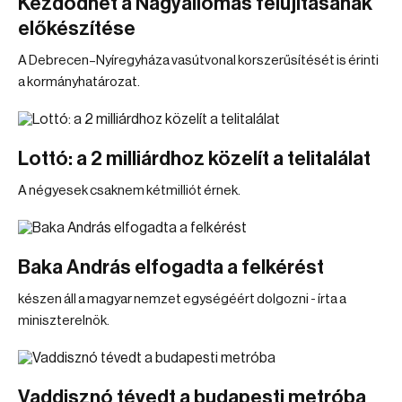
Kezdődhet a Nagyállomás felújításának
előkészítése
A Debrecen–Nyíregyháza vasútvonal korszerűsítését is érinti
a kormányhatározat.
Lottó: a 2 milliárdhoz közelít a telitalálat
A négyesek csaknem kétmilliót érnek.
Baka András elfogadta a felkérést
készen áll a magyar nemzet egységéért dolgozni - írta a
miniszterelnök.
Vaddisznó tévedt a budapesti metróba