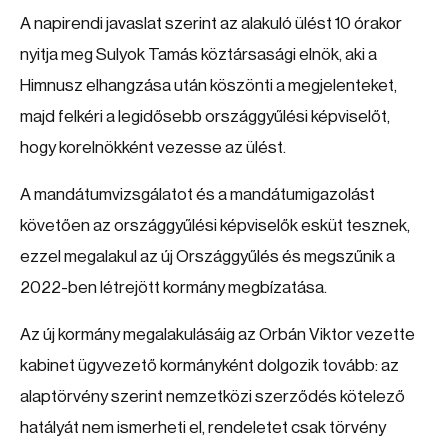
A napirendi javaslat szerint az alakuló ülést 10 órakor
nyitja meg Sulyok Tamás köztársasági elnök, aki a
Himnusz elhangzása után köszönti a megjelenteket,
majd felkéri a legidősebb országgyűlési képviselőt,
hogy korelnökként vezesse az ülést.
A mandátumvizsgálatot és a mandátumigazolást
követően az országgyűlési képviselők esküt tesznek,
ezzel megalakul az új Országgyűlés és megszűnik a
2022-ben létrejött kormány megbízatása.
Az új kormány megalakulásáig az Orbán Viktor vezette
kabinet ügyvezető kormányként dolgozik tovább: az
alaptörvény szerint nemzetközi szerződés kötelező
hatályát nem ismerheti el, rendeletet csak törvény