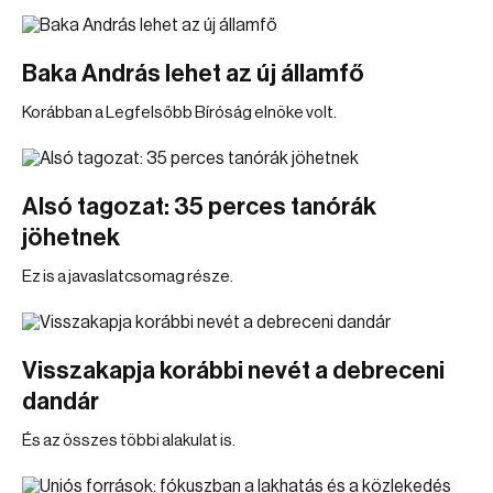
Baka András lehet az új államfő
Korábban a Legfelsőbb Bíróság elnöke volt.
Alsó tagozat: 35 perces tanórák
jöhetnek
Ez is a javaslatcsomag része.
Visszakapja korábbi nevét a debreceni
dandár
És az összes többi alakulat is.