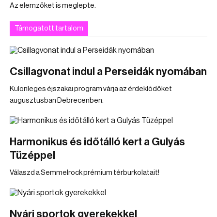
Az elemzőket is meglepte.
Támogatott tartalom
Csillagvonat indul a Perseidák nyomában
Különleges éjszakai program várja az érdeklődőket
augusztusban Debrecenben.
Harmonikus és időtálló kert a Gulyás
Tüzéppel
Válaszd a Semmelrock prémium térburkolatait!
Nyári sportok gyerekekkel