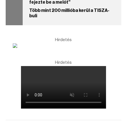
fejezte be a melót”
Több mint 200 millióba kerül a TISZA-
buli
Hirdetés
Hirdetés