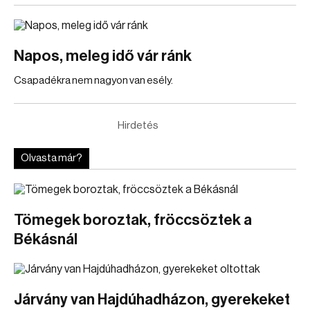
Napos, meleg idő vár ránk
Csapadékra nem nagyon van esély.
Hirdetés
Olvasta már?
Tömegek boroztak, fröccsöztek a
Békásnál
Járvány van Hajdúhadházon, gyerekeket