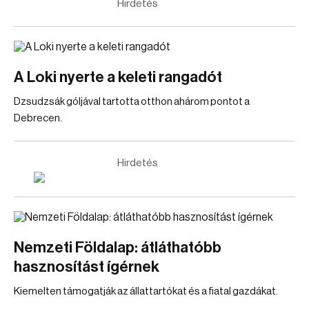
Hirdetés
A Loki nyerte a keleti rangadót
Dzsudzsák góljával tartotta otthon ahárom pontot a
Debrecen.
Hirdetés
Nemzeti Földalap: átláthatóbb
hasznosítást ígérnek
Kiemelten támogatják az állattartókat és a fiatal gazdákat.