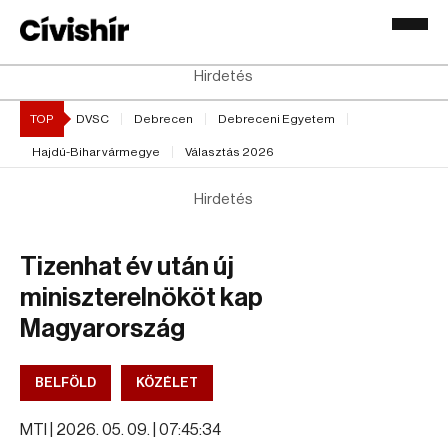
Hirdetés
TOP
DVSC
Debrecen
Debreceni Egyetem
Hajdú-Bihar vármegye
Választás 2026
Hirdetés
Tizenhat év után új
miniszterelnököt kap
Magyarország
BELFÖLD
KÖZÉLET
MTI |
2026. 05. 09. | 07:45:34