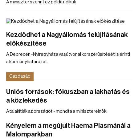
A miniszter szerint ez példa nélküli.
Kezdődhet a Nagyállomás felújításának
előkészítése
A Debrecen–Nyíregyháza vasútvonal korszerűsítését is érinti
a kormányhatározat.
Gazdaság
Uniós források: fókuszban a lakhatás és
a közlekedés
Átalakítják az országot - mondta a miniszterelnök.
Kényelem a megújult Haema Plasmánál a
Malomparkban