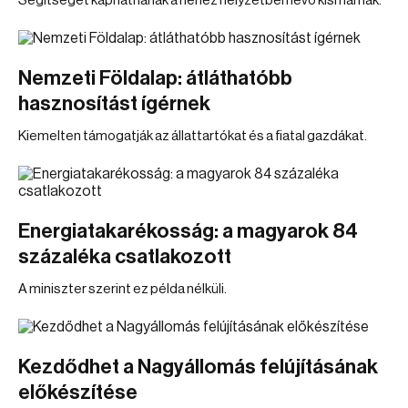
Segítséget kaphatnának a nehéz helyzetben lévő kismamák.
Nemzeti Földalap: átláthatóbb
hasznosítást ígérnek
Kiemelten támogatják az állattartókat és a fiatal gazdákat.
Energiatakarékosság: a magyarok 84
százaléka csatlakozott
A miniszter szerint ez példa nélküli.
Kezdődhet a Nagyállomás felújításának
előkészítése