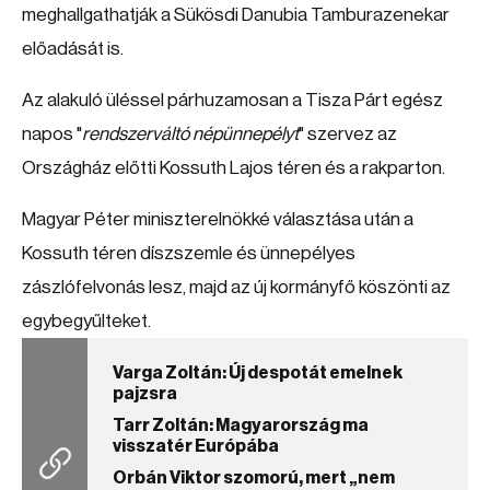
meghallgathatják a Sükösdi Danubia Tamburazenekar
előadását is.
Az alakuló üléssel párhuzamosan a Tisza Párt egész
napos "
rendszerváltó népünnepélyt
" szervez az
Országház előtti Kossuth Lajos téren és a rakparton.
Magyar Péter miniszterelnökké választása után a
Kossuth téren díszszemle és ünnepélyes
zászlófelvonás lesz, majd az új kormányfő köszönti az
egybegyűlteket.
Varga Zoltán: Új despotát emelnek
pajzsra
Tarr Zoltán: Magyarország ma
visszatér Európába
Orbán Viktor szomorú, mert „nem