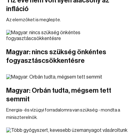
Tíz éve nem volt ilyen alacsony az
infláció
Az elemzőket is meglepte.
Magyar: nincs szükség önkéntes
fogyasztáscsökkentésre
Magyar: Orbán tudta, mégsem tett
semmit
Energia- és vízügyi forradalomra van szükség - mondta a
miniszterelnök.