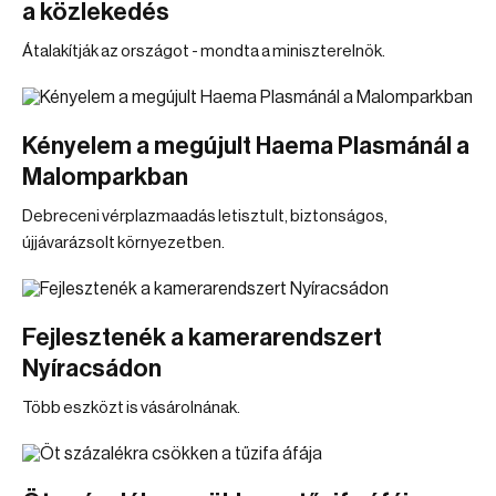
a közlekedés
Átalakítják az országot - mondta a miniszterelnök.
Kényelem a megújult Haema Plasmánál a
Malomparkban
Debreceni vérplazmaadás letisztult, biztonságos,
újjávarázsolt környezetben.
Fejlesztenék a kamerarendszert
Nyíracsádon
Több eszközt is vásárolnának.