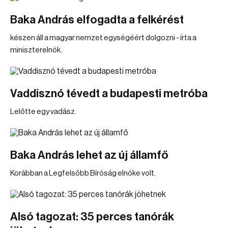
Baka András elfogadta a felkérést
készen áll a magyar nemzet egységéért dolgozni - írta a
miniszterelnök.
Vaddisznó tévedt a budapesti metróba
Lelőtte egy vadász.
Baka András lehet az új államfő
Korábban a Legfelsőbb Bíróság elnöke volt.
Alsó tagozat: 35 perces tanórák