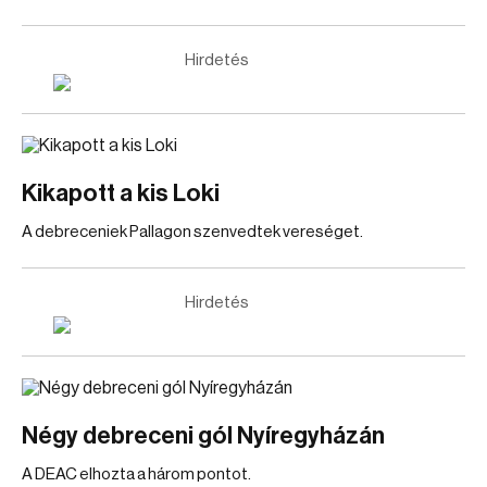
Hirdetés
Kikapott a kis Loki
A debreceniek Pallagon szenvedtek vereséget.
Hirdetés
Négy debreceni gól Nyíregyházán
A DEAC elhozta a három pontot.