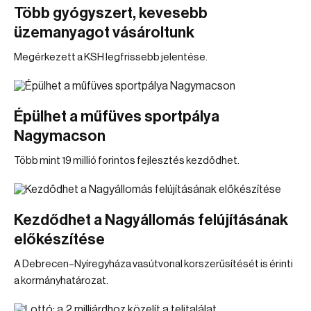
Több gyógyszert, kevesebb
üzemanyagot vásároltunk
Megérkezett a KSH legfrissebb jelentése.
Épülhet a műfüves sportpálya
Nagymacson
Több mint 19 millió forintos fejlesztés kezdődhet.
Kezdődhet a Nagyállomás felújításának
előkészítése
A Debrecen–Nyíregyháza vasútvonal korszerűsítését is érinti
a kormányhatározat.