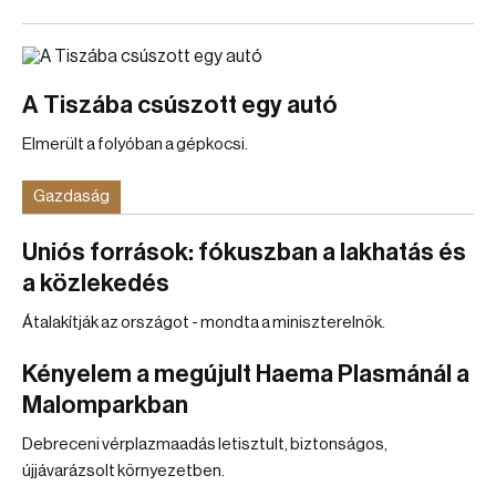
A Tiszába csúszott egy autó
Elmerült a folyóban a gépkocsi.
Gazdaság
Uniós források: fókuszban a lakhatás és
a közlekedés
Átalakítják az országot - mondta a miniszterelnök.
Kényelem a megújult Haema Plasmánál a
Malomparkban
Debreceni vérplazmaadás letisztult, biztonságos,
újjávarázsolt környezetben.