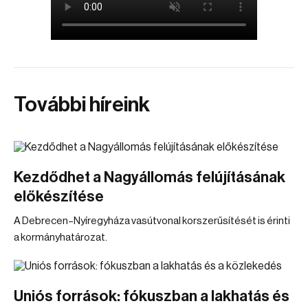
További híreink
Kezdődhet a Nagyállomás felújításának
előkészítése
A Debrecen–Nyíregyháza vasútvonal korszerűsítését is érinti
a kormányhatározat.
Uniós források: fókuszban a lakhatás és