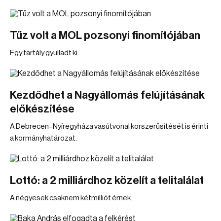
Tűz volt a MOL pozsonyi finomítójában
Egy tartály gyulladt ki.
Kezdődhet a Nagyállomás felújításának
előkészítése
A Debrecen–Nyíregyháza vasútvonal korszerűsítését is érinti
a kormányhatározat.
Lottó: a 2 milliárdhoz közelít a telitalálat
A négyesek csaknem kétmilliót érnek.