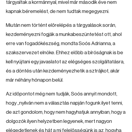
tárgyaltak a kormánnyal, mivel már második éve nem
kapnak béremelést, de nem tudtak megegyezni.
Miután nem történt előrelépés a tárgyalások során,
kezdeményezni fogják a munkabeszüntetést ott, ahol
erre van fogadókészség, mondta Soós Adrianna, a
szakszervezet elnöke. Ehhez előbb a bíróságnak is be
kell nyújtani egy javaslatot az elégséges szolgáltatásra,
és a döntés után kezdeményezhetik a sztrájkot, akár
már néhány hónapon belül.
Az időpontot még nem tudják, Soós annyit mondott,
hogy „nyilván nem a választás napján fogunk ilyet tenni,
de azt gondolom, hogy nem hagyhatjuk annyiban, hogy a
dolgozók ilyen helyzetben legyenek, mert nagyon
elégedetlenek és hát a mi felelősségünk is az, hogyha