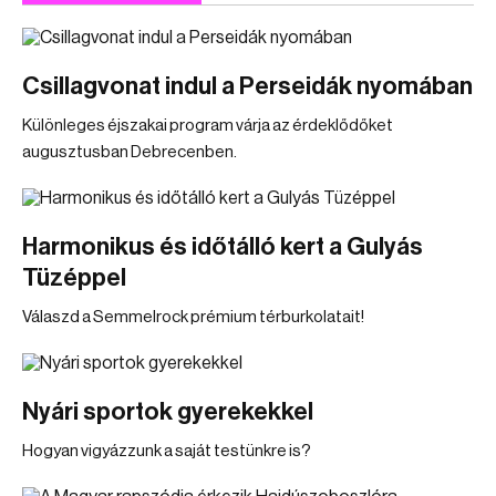
Csillagvonat indul a Perseidák nyomában
Különleges éjszakai program várja az érdeklődőket
augusztusban Debrecenben.
Harmonikus és időtálló kert a Gulyás
Tüzéppel
Válaszd a Semmelrock prémium térburkolatait!
Nyári sportok gyerekekkel
Hogyan vigyázzunk a saját testünkre is?