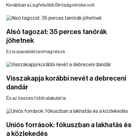
Korábban a Legfelsőbb Bíróság elnöke volt.
Alsó tagozat: 35 perces tanórák
jöhetnek
Ez is a javaslatcsomag része.
Visszakapja korábbi nevét a debreceni
dandár
És az összes többi alakulat is.
Uniós források: fókuszban a lakhatás és
a közlekedés