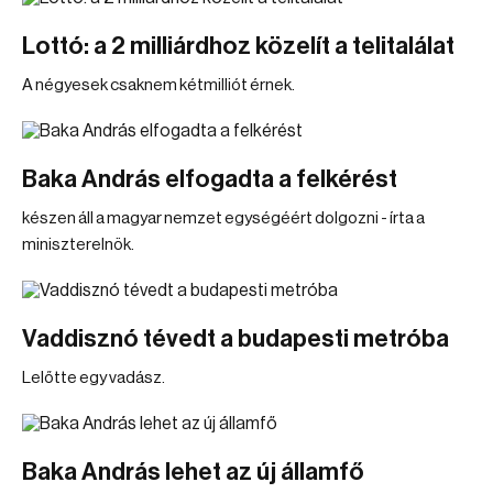
Lottó: a 2 milliárdhoz közelít a telitalálat
A négyesek csaknem kétmilliót érnek.
Baka András elfogadta a felkérést
készen áll a magyar nemzet egységéért dolgozni - írta a
miniszterelnök.
Vaddisznó tévedt a budapesti metróba
Lelőtte egy vadász.
Baka András lehet az új államfő