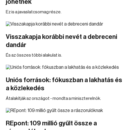
jöhetnek
Ez is a javaslatcsomag része.
Visszakapja korábbi nevét a debreceni
dandár
És az összes többi alakulat is.
Uniós források: fókuszban a lakhatás és
a közlekedés
Átalakítják az országot - mondta a miniszterelnök.
REpont: 109 millió gyűlt össze a