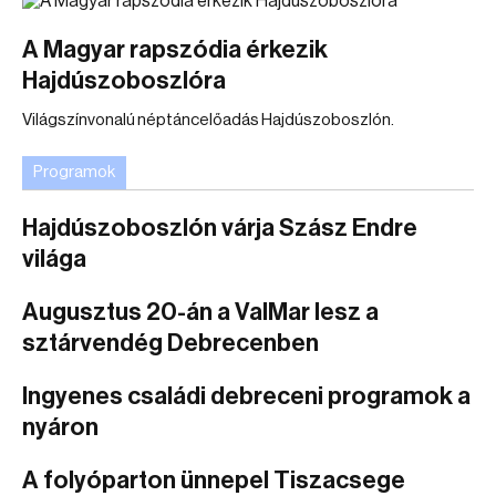
A Magyar rapszódia érkezik
Hajdúszoboszlóra
Világszínvonalú néptáncelőadás Hajdúszoboszlón.
Programok
Hajdúszoboszlón várja Szász Endre
világa
Augusztus 20-án a ValMar lesz a
sztárvendég Debrecenben
Ingyenes családi debreceni programok a
nyáron
A folyóparton ünnepel Tiszacsege