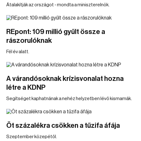
Átalakítják az országot - mondta a miniszterelnök.
REpont: 109 millió gyűlt össze a
rászorulóknak
Fél év alatt.
A várandósoknak krízisvonalat hozna
létre a KDNP
Segítséget kaphatnának a nehéz helyzetben lévő kismamák.
Öt százalékra csökken a tűzifa áfája
Szeptember közepétől.