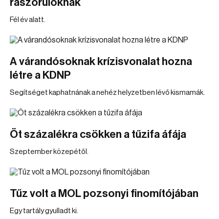
rászorulóknak
Fél év alatt.
A várandósoknak krízisvonalat hozna
létre a KDNP
Segítséget kaphatnának a nehéz helyzetben lévő kismamák.
Öt százalékra csökken a tűzifa áfája
Szeptember közepétől.
Tűz volt a MOL pozsonyi finomítójában
Egy tartály gyulladt ki.