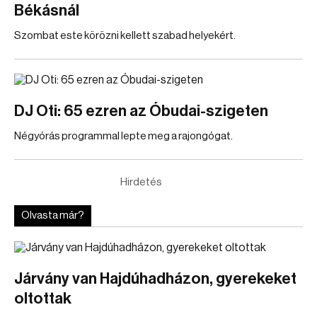
Békásnál
Szombat este körözni kellett szabad helyekért.
DJ Oti: 65 ezren az Óbudai-szigeten
Négyórás programmal lepte meg a rajongógat.
Hirdetés
Olvasta már?
Járvány van Hajdúhadházon, gyerekeket
oltottak