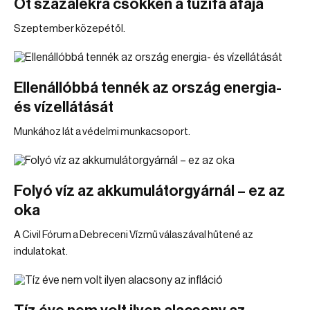
Öt százalékra csökken a tűzifa áfája
Szeptember közepétől.
Ellenállóbbá tennék az ország energia-
és vízellátását
Munkához lát a védelmi munkacsoport.
Folyó víz az akkumulátorgyárnál – ez az
oka
A Civil Fórum a Debreceni Vízmű válaszával hűtené az
indulatokat.