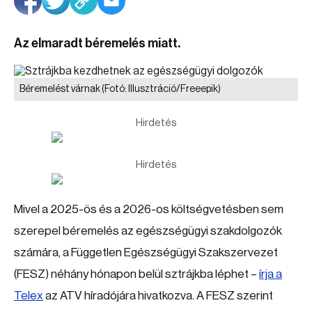
Az elmaradt béremelés miatt.
Béremelést várnak
(Fotó: Illusztráció/Freeepik)
Hirdetés
Hirdetés
Mivel a 2025-ös és a 2026-os költségvetésben sem
szerepel béremelés az egészségügyi szakdolgozók
számára, a Független Egészségügyi Szakszervezet
(FESZ) néhány hónapon belül sztrájkba léphet –
írja a
Telex
az ATV híradójára hivatkozva. A FESZ szerint