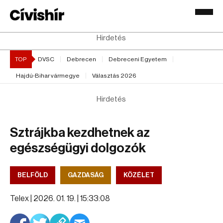
Hirdetés
TOP
DVSC
Debrecen
Debreceni Egyetem
Hajdú-Bihar vármegye
Választás 2026
Hirdetés
Sztrájkba kezdhetnek az
egészségügyi dolgozók
BELFÖLD
GAZDASÁG
KÖZÉLET
Telex |
2026. 01. 19. | 15:33:08