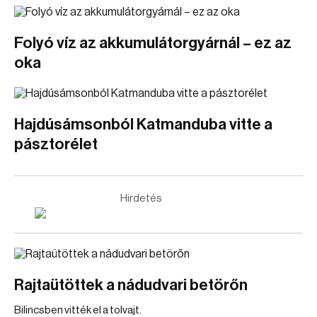
Folyó víz az akkumulátorgyárnál – ez az
oka
Hajdúsámsonból Katmanduba vitte a
pásztorélet
Hirdetés
Rajtaütöttek a nádudvari betörőn
Bilincsben vitték el a tolvajt.