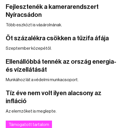
Fejlesztenék a kamerarendszert
Nyíracsádon
Több eszközt is vásárolnának.
Öt százalékra csökken a tűzifa áfája
Szeptember közepétől.
Ellenállóbbá tennék az ország energia-
és vízellátását
Munkához lát a védelmi munkacsoport.
Tíz éve nem volt ilyen alacsony az
infláció
Az elemzőket is meglepte.
Támogatott tartalom