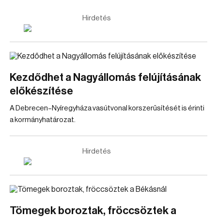
Hirdetés
Kezdődhet a Nagyállomás felújításának
előkészítése
A Debrecen–Nyíregyháza vasútvonal korszerűsítését is érinti
a kormányhatározat.
Hirdetés
Tömegek boroztak, fröccsöztek a