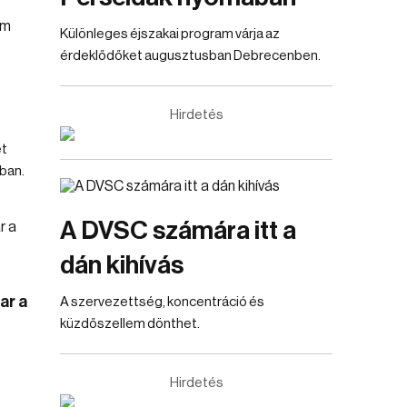
Különleges éjszakai program várja az
érdeklődőket augusztusban Debrecenben.
Hirdetés
et
ban.
A DVSC számára itt a
dán kihívás
ar a
A szervezettség, koncentráció és
küzdőszellem dönthet.
Hirdetés