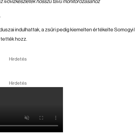
z ivóvízkészletek hosszú távú monitorozásához
.
szai indulhattak, a zsűri pedig kiemelten értékelte Somogyi
 tették hozz.
Hirdetés
Hirdetés