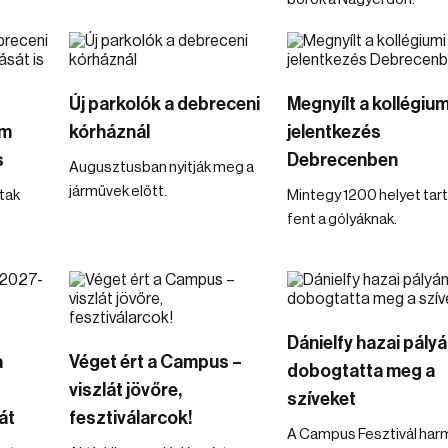
Új parkolók a debreceni
Megnyílt a kollégium
em
kórháznál
jelentkezés
s
Debrecenben
Augusztusban nyitják meg a
járművek előtt.
tak
Mintegy 1200 helyet tar
fent a gólyáknak.
Dánielfy hazai pály
a
Véget ért a Campus –
dobogtatta meg a
viszlát jövőre,
szíveket
át
fesztiválarcok!
A Campus Fesztivál har