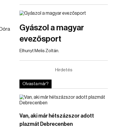
Gyászol a magyar
 Dóra
evezősport
Elhunyt Melis Zoltán.
Hirdetés
Olvasta már?
Van, aki már hétszázszor adott
plazmát Debrecenben