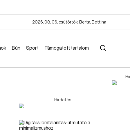
2026. 08. 06. csütörtök, Berta, Bettina
mok
Bűn
Sport
Támogatott tartalom
Hi
Hirdetés