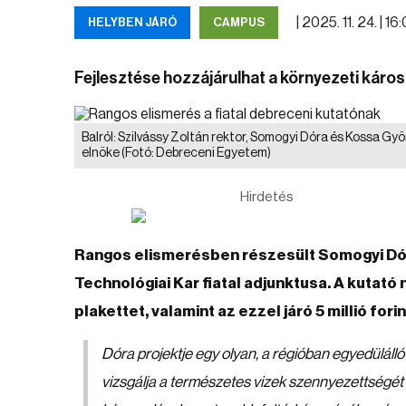
|
2025. 11. 24. | 16:
HELYBEN JÁRÓ
CAMPUS
Fejlesztése hozzájárulhat a környezeti kár
Balról: Szilvássy Zoltán rektor, Somogyi Dóra és Kossa Gy
elnöke
(Fotó: Debreceni Egyetem)
Hirdetés
Rangos elismerésben részesült Somogyi Dó
Technológiai Kar fiatal adjunktusa. A kutató
plakettet, valamint az ezzel járó 5 millió for
Dóra projektje egy olyan, a régióban egyedüláll
vizsgálja a természetes vizek szennyezettségét é