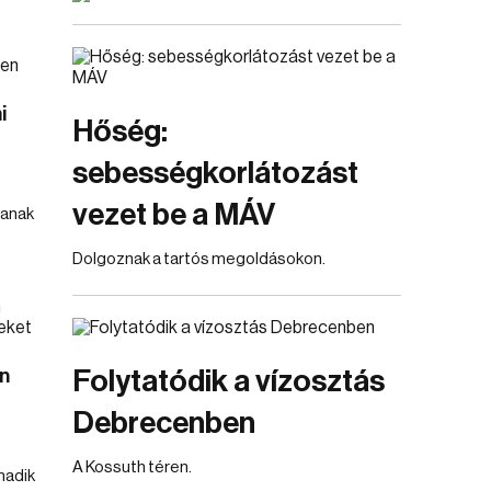
i
Hőség:
sebességkorlátozást
vezet be a MÁV
tanak
Dolgoznak a tartós megoldásokon.
án
Folytatódik a vízosztás
Debrecenben
A Kossuth téren.
madik