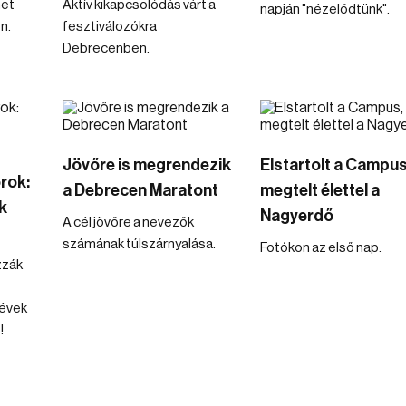
het
Aktív kikapcsolódás várt a
napján "nézelődtünk".
n.
fesztiválozókra
Debrecenben.
Jövőre is megrendezik
Elstartolt a Campus
rok:
a Debrecen Maratont
megtelt élettel a
k
Nagyerdő
A cél jövőre a nevezők
számának túlszárnyalása.
Fotókon az első nap.
zzák
évek
!