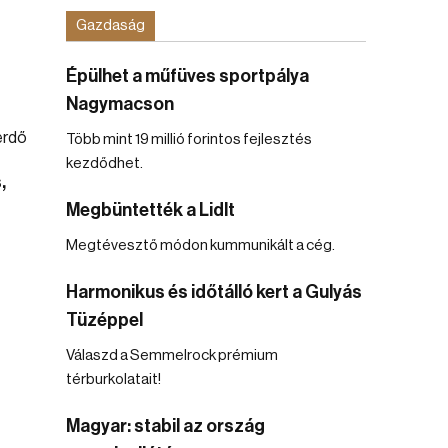
Gazdaság
Épülhet a műfüves sportpálya
Nagymacson
Több mint 19 millió forintos fejlesztés
kezdődhet.
,
Megbüntették a Lidlt
Megtévesztő módon kummunikált a cég.
Harmonikus és időtálló kert a Gulyás
Tüzéppel
Válaszd a Semmelrock prémium
térburkolatait!
Magyar: stabil az ország