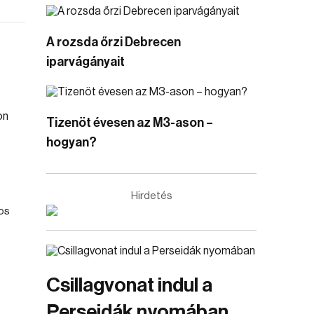
A rozsda őrzi Debrecen
iparvágányait
Tizenöt évesen az M3-ason –
hogyan?
Hirdetés
tos
Csillagvonat indul a
Perseidák nyomában