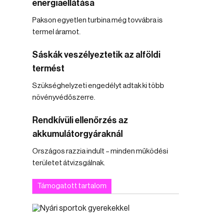
energiaellátása
Pakson egyetlen turbina még tovvábra is
termel áramot.
Sáskák veszélyeztetik az alföldi
termést
Szükséghelyzeti engedélyt adtak ki több
növényvédőszerre.
Rendkívüli ellenőrzés az
akkumulátorgyáraknál
Országos razzia indult – minden működési
területet átvizsgálnak.
Támogatott tartalom