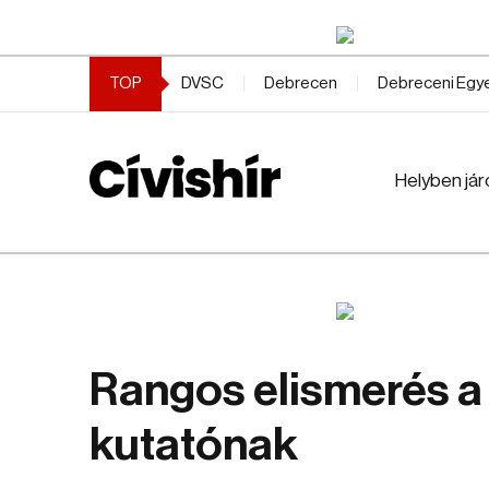
TOP
DVSC
Debrecen
Debreceni Eg
Helyben jár
Rangos elismerés a 
kutatónak