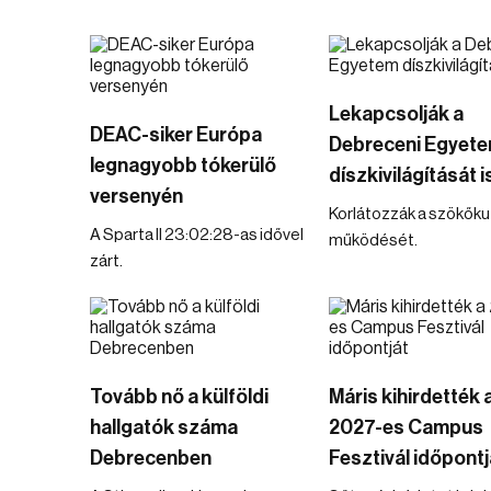
Lekapcsolják a
DEAC-siker Európa
Debreceni Egyet
legnagyobb tókerülő
díszkivilágítását i
versenyén
Korlátozzák a szökőku
A Sparta II 23:02:28-as idővel
működését.
zárt.
Tovább nő a külföldi
Máris kihirdették 
hallgatók száma
2027-es Campus
Debrecenben
Fesztivál időpontj