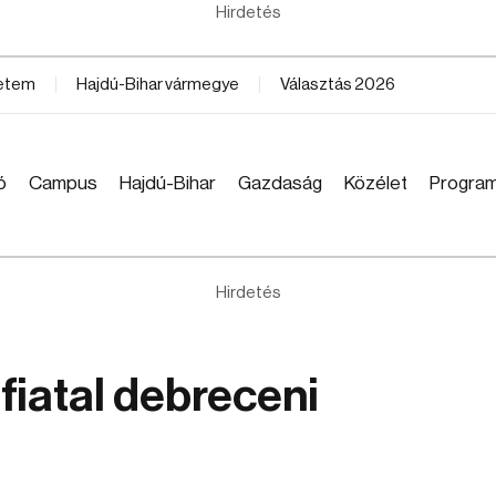
Hirdetés
yetem
Hajdú-Bihar vármegye
Választás 2026
ó
Campus
Hajdú-Bihar
Gazdaság
Közélet
Progra
Hirdetés
fiatal debreceni