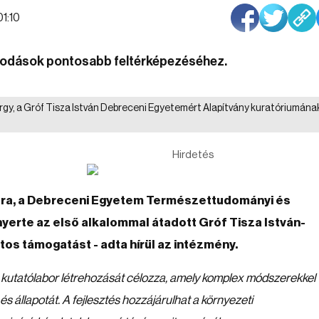
01:10
osodások pontosabb feltérképezéséhez.
örgy, a Gróf Tisza István Debreceni Egyetemért Alapítvány kuratóriumána
Hirdetés
ra, a Debreceni Egyetem Természettudományi és
 nyerte az első alkalommal átadott Gróf Tisza István-
intos támogatást - adta hírül az intézmény.
ó kutatólabor létrehozását célozza, amely komplex módszerekkel
s állapotát. A fejlesztés hozzájárulhat a környezeti