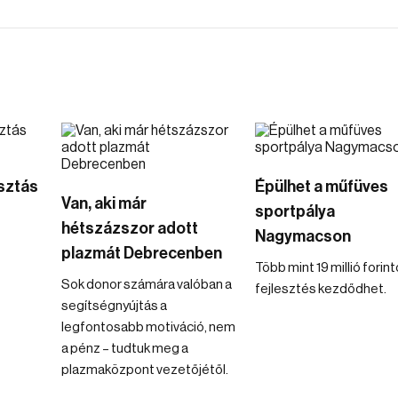
osztás
Épülhet a műfüves
Van, aki már
sportpálya
hétszázszor adott
Nagymacson
plazmát Debrecenben
Több mint 19 millió forin
Sok donor számára valóban a
fejlesztés kezdődhet.
segítségnyújtás a
legfontosabb motiváció, nem
a pénz – tudtuk meg a
plazmaközpont vezetőjétől.