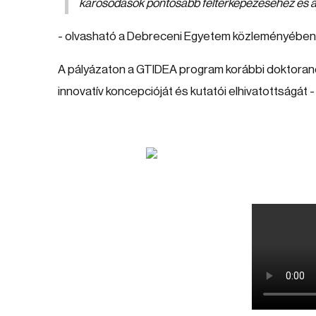
károsodások pontosabb feltérképezéséhez és a
- olvasható a Debreceni Egyetem közleményében
A pályázaton a GTIDEA program korábbi doktorandu
innovatív koncepcióját és kutatói elhivatottságát -