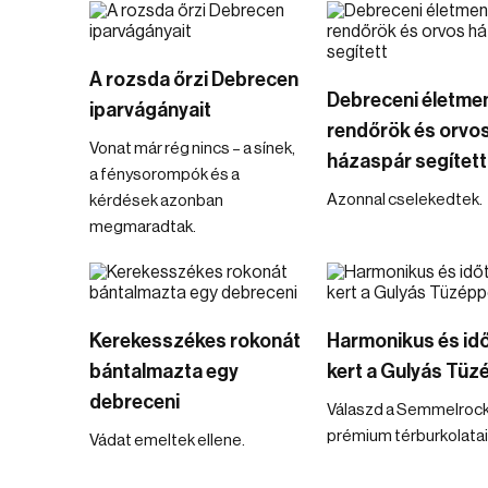
A rozsda őrzi Debrecen
Debreceni életme
iparvágányait
rendőrök és orvo
Vonat már rég nincs – a sínek,
házaspár segített
a fénysorompók és a
Azonnal cselekedtek.
kérdések azonban
megmaradtak.
Kerekesszékes rokonát
Harmonikus és idő
bántalmazta egy
kert a Gulyás Tüz
debreceni
Válaszd a Semmelroc
prémium térburkolatai
Vádat emeltek ellene.