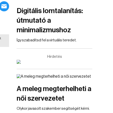
Digitális lomtalanítás:
útmutató a
minimalizmushoz
k
Így szabadítsd fel a virtuális teredet.
Hirdetés
A meleg megterhelheti a
női szervezetet
Olykor javasolt szakember segítségét kérni.