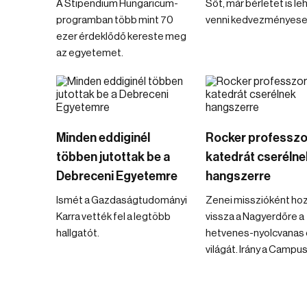
A Stipendium Hungaricum-
Sőt, már bérletet is le
programban több mint 70
venni kedvezményese
ezer érdeklődő kereste meg
az egyetemet.
Minden eddiginél
Rocker professzo
többen jutottak be a
katedrát cserélne
Debreceni Egyetemre
hangszerre
Ismét a Gazdaságtudományi
Zenei misszióként ho
Karra vették fel a legtöbb
vissza a Nagyerdőre a
hallgatót.
hetvenes-nyolcvanas 
világát. Irány a Campus