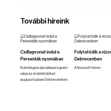
További híreink
Csillagvonat indul a
Folytatódik a víz
Perseidák nyomában
Debrecenben
Különleges éjszakai program
A Kossuth téren.
várja az érdeklődőket
augusztusban Debrecenben.