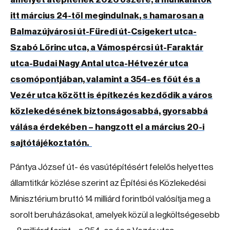
itt március 24-től megindulnak, s hamarosan a
Balmazújvárosi út-Füredi út-Csigekert utca-
Szabó Lőrinc utca, a Vámospércsi út-Faraktár
utca-Budai Nagy Antal utca-Hétvezér utca
csomópontjában, valamint a 354-es főút és a
Vezér utca között is építkezés kezdődik a város
közlekedésének biztonságosabbá, gyorsabbá
válása érdekében – hangzott el a március 20-i
sajtótájékoztatón.
Pántya József út- és vasútépítésért felelős helyettes
államtitkár közlése szerint az Építési és Közlekedési
Minisztérium bruttó 14 milliárd forintból valósítja meg a
sorolt beruházásokat, amelyek közül a legköltségesebb