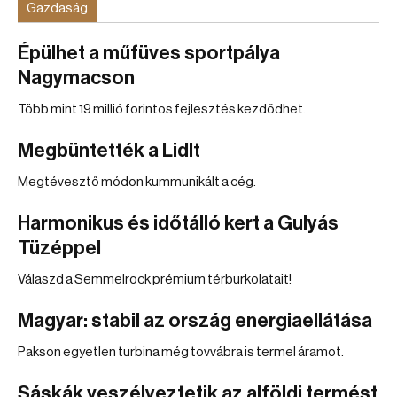
Gazdaság
Épülhet a műfüves sportpálya
Nagymacson
Több mint 19 millió forintos fejlesztés kezdődhet.
Megbüntették a Lidlt
Megtévesztő módon kummunikált a cég.
Harmonikus és időtálló kert a Gulyás
Tüzéppel
Válaszd a Semmelrock prémium térburkolatait!
Magyar: stabil az ország energiaellátása
Pakson egyetlen turbina még tovvábra is termel áramot.
Sáskák veszélyeztetik az alföldi termést