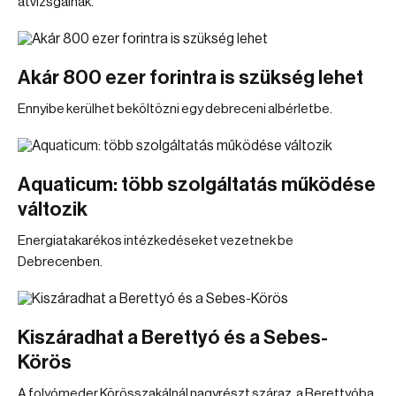
átvizsgálnak.
Akár 800 ezer forintra is szükség lehet
Ennyibe kerülhet beköltözni egy debreceni albérletbe.
Aquaticum: több szolgáltatás működése
változik
Energiatakarékos intézkedéseket vezetnek be
Debrecenben.
Kiszáradhat a Berettyó és a Sebes-
Körös
A folyómeder Körösszakálnál nagyrészt száraz, a Berettyóba