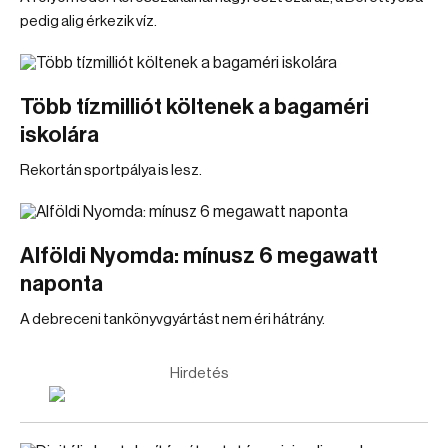
pedig alig érkezik víz.
Több tízmilliót költenek a bagaméri
iskolára
Rekortán sportpálya is lesz.
Alföldi Nyomda: mínusz 6 megawatt
naponta
A debreceni tankönyvgyártást nem éri hátrány.
Hirdetés