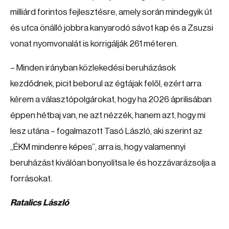
milliárd forintos fejlesztésre, amely során mindegyik út
és utca önálló jobbra kanyarodó sávot kap és a Zsuzsi
vonat nyomvonalát is korrigálják 261 méteren.
– Minden irányban közlekedési beruházások
kezdődnek, picit beborul az égtájak felől, ezért arra
kérem a választópolgárokat, hogy ha 2026 áprilisában
éppen hétbaj van, ne azt nézzék, hanem azt, hogy mi
lesz utána – fogalmazott Tasó László, aki szerint az
„ÉKM mindenre képes”, arra is, hogy valamennyi
beruházást kiválóan bonyolítsa le és hozzávarázsolja a
forrásokat.
Ratalics László