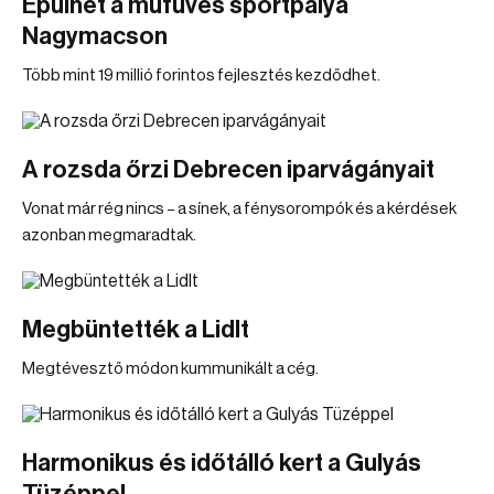
Épülhet a műfüves sportpálya
Nagymacson
Több mint 19 millió forintos fejlesztés kezdődhet.
A rozsda őrzi Debrecen iparvágányait
Vonat már rég nincs – a sínek, a fénysorompók és a kérdések
azonban megmaradtak.
Megbüntették a Lidlt
Megtévesztő módon kummunikált a cég.
Harmonikus és időtálló kert a Gulyás