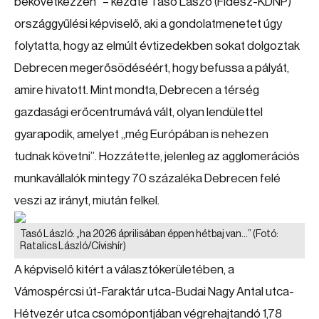
bekövetkezzen” – kezdte Tasó Lászó (Fidesz-KDNP)
országgyűlési képviselő, aki a gondolatmenetet úgy
folytatta, hogy az elmúlt évtizedekben sokat dolgoztak
Debrecen megerősödéséért, hogy befussa a pályát,
amire hivatott. Mint mondta, Debrecen a térség
gazdasági erőcentrumává vált, olyan lendülettel
gyarapodik, amelyet „még Európában is nehezen
tudnak követni”. Hozzátette, jelenleg az agglomerációs
munkavállalók mintegy 70 százaléka Debrecen felé
veszi az irányt, miután felkel.
Tasó László: „ha 2026 áprilisában éppen hétbaj van…”
(Fotó:
Ratalics László/Cívishír)
A képviselő kitért a választókerületében, a
Vámospércsi út-Faraktár utca-Budai Nagy Antal utca-
Hétvezér utca csomópontjában végrehajtandó 1,78