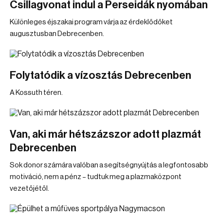
Csillagvonat indul a Perseidák nyomában
Különleges éjszakai program várja az érdeklődőket
augusztusban Debrecenben.
Folytatódik a vízosztás Debrecenben
A Kossuth téren.
Van, aki már hétszázszor adott plazmát
Debrecenben
Sok donor számára valóban a segítségnyújtás a legfontosabb
motiváció, nem a pénz – tudtuk meg a plazmaközpont
vezetőjétől.