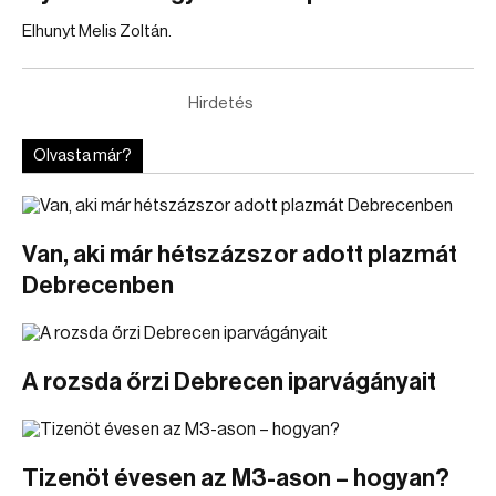
Elhunyt Melis Zoltán.
Hirdetés
Olvasta már?
Van, aki már hétszázszor adott plazmát
Debrecenben
A rozsda őrzi Debrecen iparvágányait
Tizenöt évesen az M3-ason – hogyan?