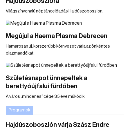
Hajdúszoboszlóra
Világszínvonalú néptáncelőadás Hajdúszoboszlón.
Megújul a Haema Plasma Debrecen
Hamarosan új, korszerűbb környezet várja az önkéntes
plazmaadókat.
Születésnapot ünnepeltek a
berettyóújfalui fürdőben
A város „mindenes” cége 35 éve működik.
Programok
Hajdúszoboszlón várja Szász Endre