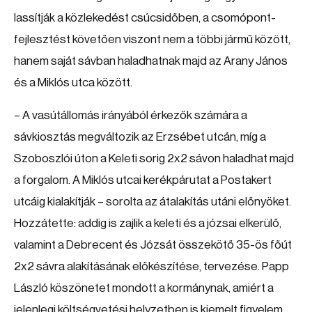
lassítják a közlekedést csúcsidőben, a csomópont-
fejlesztést követően viszont nem a többi jármű között,
hanem saját sávban haladhatnak majd az Arany János
és a Miklós utca között.
– A vasútállomás irányából érkezők számára a
sávkiosztás megváltozik az Erzsébet utcán, míg a
Szoboszlói úton a Keleti sorig 2x2 sávon haladhat majd
a forgalom. A Miklós utcai kerékpárutat a Postakert
utcáig kialakítják – sorolta az átalakítás utáni előnyöket.
Hozzátette: addig is zajlik a keleti és a józsai elkerülő,
valamint a Debrecent és Józsát összekötő 35-ös főút
2x2 sávra alakításának előkészítése, tervezése. Papp
László köszönetet mondott a kormánynak, amiért a
jelenlegi költségvetési helyzetben is kiemelt figyelem