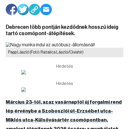
Debrecen több pontján kezdődnek hosszú ideig
tartó csomópont-átépítések.
Papp László
(Fotó: Ratalics László/Cívishír)
Hirdetés
Hirdetés
Március 23-tól, azaz vasárnaptól új forgalmi rend
lép érvénybe a Szoboszlói út-Erzsébet utca-
Miklós utca-Külsővásártér csomópontban,
amelyet átépítenek 2026 őszére; a munkálatok