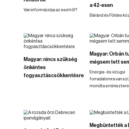
a 42-esen
Van információja az esetről?
Báránd és Földes köz
Magyar: Orbán t
Magyar: nincs szükség
mégsem tett se
önkéntes
Energia- és vízügyi
fogyasztáscsökkentésre
forradalomra van sz
mondta a minisztere
Megbüntették a L