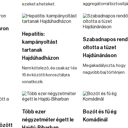
aggregátorral biztosítjá
ezeket a heteket.
áron
Hepatitis:
Szabadnapos rend
kampányoltást
oltotta a tüzet
tartanak
Hajdúnánáson
Hajdúhadházon
Megakadályozta, hogy
Nem kötelező, és csak az 1 és
nagyobb baj történjen.
16 év közötti korosztályra
vonatkozik.
Több ezer
Bozót és fű ég
négyzetméter égett le
Komádinál
özött
Hajdú-Biharban