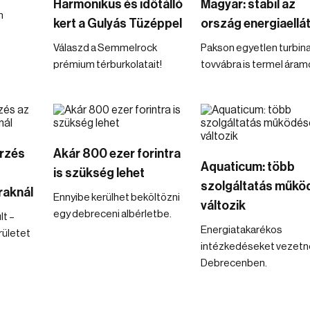
Harmonikus és időtálló
Magyar: stabil az
n
kert a Gulyás Tüzéppel
ország energiaellá
Válaszd a Semmelrock
Pakson egyetlen turbin
prémium térburkolatait!
tovvábra is termel áram
őrzés
Akár 800 ezer forintra
Aquaticum: több
is szükség lehet
szolgáltatás műkö
raknál
Ennyibe kerülhet beköltözni
változik
egy debreceni albérletbe.
lt –
Energiatakarékos
rületet
intézkedéseket vezetn
Debrecenben.