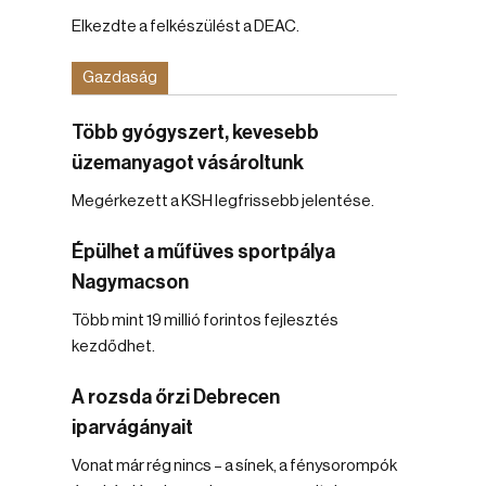
Elkezdte a felkészülést a DEAC.
Gazdaság
Több gyógyszert, kevesebb
üzemanyagot vásároltunk
Megérkezett a KSH legfrissebb jelentése.
Épülhet a műfüves sportpálya
Nagymacson
Több mint 19 millió forintos fejlesztés
kezdődhet.
A rozsda őrzi Debrecen
iparvágányait
Vonat már rég nincs – a sínek, a fénysorompók