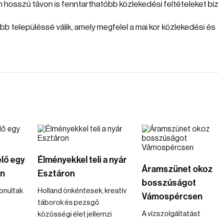
osszú távon is fenntarthatóbb közlekedési feltételeket bizt
b településsé válik, amely megfelel a mai kor közlekedési és
elő egy
Élményekkel teli a nyár
Áramszünet okoz
an
Esztáron
bosszúságot
onultak
Holland önkéntesek, kreatív
Vámospércsen
táborok és pezsgő
A vízszolgáltatást
közösségi élet jellemzi