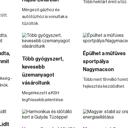
Több hektárt érint a tűz.
Mérgező gázhoz és
ött.
autótűzhöz is vonultak a
tűzoltók.
udta,
Épülhet a műfüves
Több gyógyszert,
mmit
sportpálya
kevesebb
Nagymacson
üzemanyagot
ükség -
Több mint 19 millió forin
vásároltunk
lnök.
fejlesztés kezdődhet.
Megérkezett a KSH
legfrissebb jelentése.
idlt