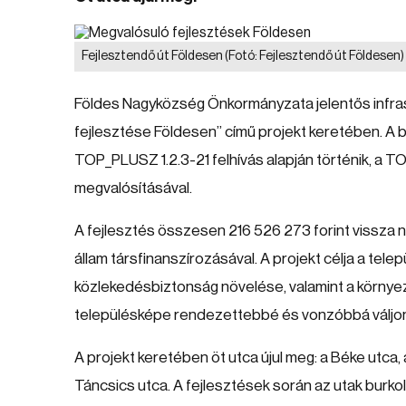
Fejlesztendő út Földesen
(Fotó: Fejlesztendő út Földesen)
Földes Nagyközség Önkormányzata jelentős infrastr
fejlesztése Földesen” című projekt keretében. A 
TOP_PLUSZ 1.2.3-21 felhívás alapján történik, 
megvalósításával.
A fejlesztés összesen 216 526 273 forint vissza 
állam társfinanszírozásával. A projekt célja a tele
közlekedésbiztonság növelése, valamint a környeze
településképe rendezettebbé és vonzóbbá váljo
A projekt keretében öt utca újul meg: a Béke utca, 
Táncsics utca. A fejlesztések során az utak burk