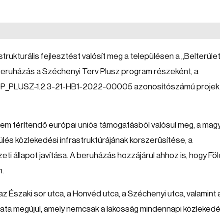
ukturális fejlesztést valósít meg a településen a „Belterületi
beruházás a Széchenyi Terv Plusz program részeként, a
a TOP_PLUSZ-1.2.3-21-HB1-2022-00005 azonosítószámú projek
nem térítendő európai uniós támogatásból valósul meg, a mag
pülés közlekedési infrastruktúrájának korszerűsítése, a
ti állapot javítása. A beruházás hozzájárul ahhoz is, hogy Fö
n.
az Északi sor utca, a Honvéd utca, a Széchenyi utca, valamint 
olata megújul, amely nemcsak a lakosság mindennapi közleked