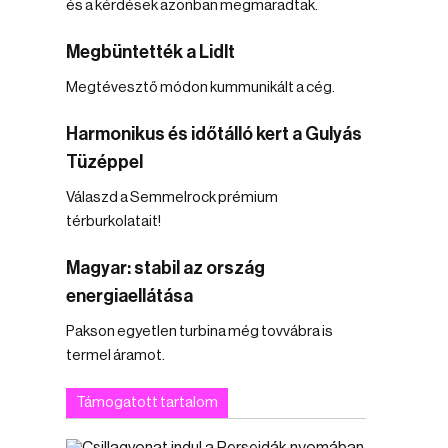
és a kérdések azonban megmaradtak.
Megbüntették a Lidlt
Megtévesztő módon kummunikált a cég.
Harmonikus és időtálló kert a Gulyás
Tüzéppel
Válaszd a Semmelrock prémium
térburkolatait!
Magyar: stabil az ország
energiaellátása
Pakson egyetlen turbina még tovvábra is
termel áramot.
Támogatott tartalom