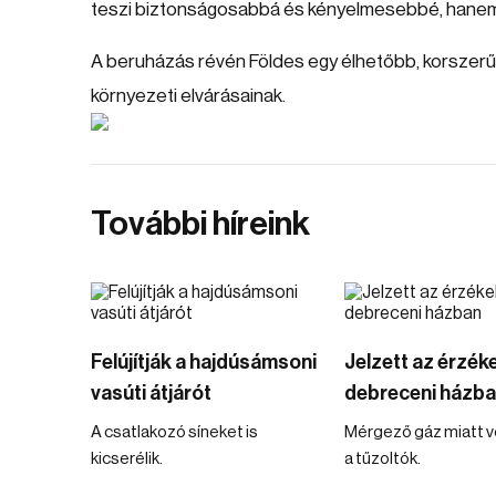
teszi biztonságosabbá és kényelmesebbé, hanem h
A beruházás révén Földes egy élhetőbb, korszerűb
környezeti elvárásainak.
További híreink
Felújítják a hajdúsámsoni
Jelzett az érzék
vasúti átjárót
debreceni házb
A csatlakozó síneket is
Mérgező gáz miatt v
kicserélik.
a tűzoltók.