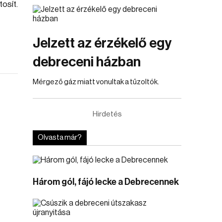
osít.
Jelzett az érzékelő egy
debreceni házban
Mérgező gáz miatt vonultak a tűzoltók.
Hirdetés
Olvasta már?
Három gól, fájó lecke a Debrecennek