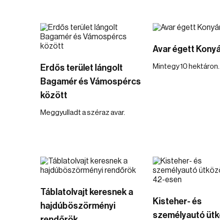
Avar égett Kony
Mintegy 10 hektáron.
Erdős terület lángolt
Bagamér és Vámospércs
között
Meggyulladt a széraz avar.
Táblatolvajt keresnek a
Kisteher- és
hajdúböszörményi
személyautó ütk
rendőrök