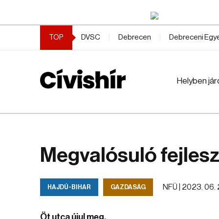
TOP
DVSC
Debrecen
Debreceni Eg
Helyben jár
Megvalósuló fejles
NFÜ |
2023. 06. 2
HAJDÚ-BIHAR
GAZDASÁG
Öt utca újul meg.