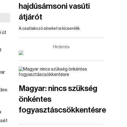
hajdúsámsoni vasúti
átjárót
A csatlakozó síneket is kicserélik.
 út
Hirdetés
t
yar
Magyar: nincs szükség
ldes
önkéntes
fogyasztáscsökkentésre
a
ését