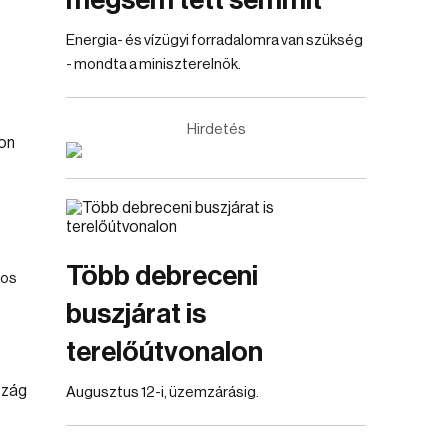
mégsem tett semmit
Energia- és vízügyi forradalomra van szükség
- mondta a miniszterelnök.
Hirdetés
Több debreceni
tos
buszjárat is
terelőútvonalon
Augusztus 12-i, üzemzárásig.