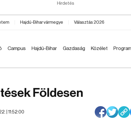
Hirdetés
yetem
Hajdú-Bihar vármegye
Választás 2026
ó
Campus
Hajdú-Bihar
Gazdaság
Közélet
Progra
ztések Földesen
2. | 11:52:00