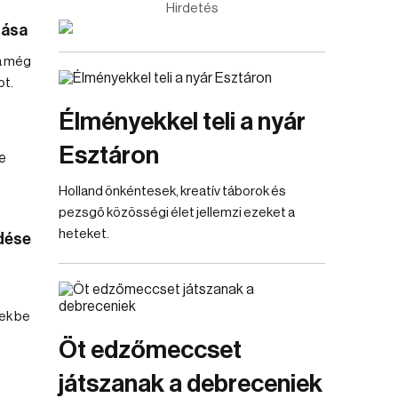
Hirdetés
tása
a még
ot.
Élményekkel teli a nyár
Esztáron
Holland önkéntesek, kreatív táborok és
pezsgő közösségi élet jellemzi ezeket a
heteket.
dése
ek be
Öt edzőmeccset
játszanak a debreceniek