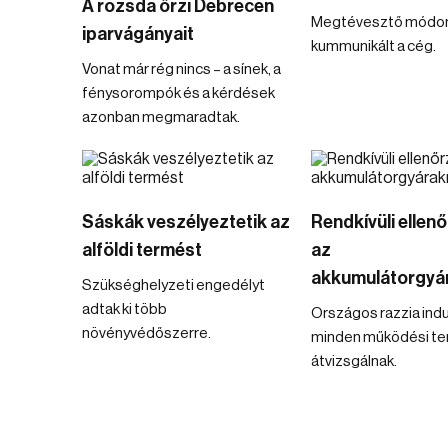
A rozsda őrzi Debrecen
Megtévesztő módo
iparvágányait
kummunikált a cég.
Vonat már rég nincs – a sínek, a
fénysorompók és a kérdések
azonban megmaradtak.
Sáskák veszélyeztetik az
Rendkívüli ellen
alföldi termést
az
akkumulátorgyá
Szükséghelyzeti engedélyt
adtak ki több
Országos razzia indu
növényvédőszerre.
minden működési te
átvizsgálnak.