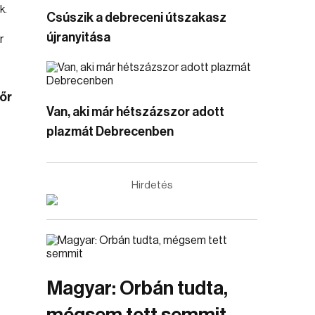
k.
Csúszik a debreceni útszakasz
újranyitása
őr
Van, aki már hétszázszor adott
plazmát Debrecenben
Hirdetés
Magyar: Orbán tudta,