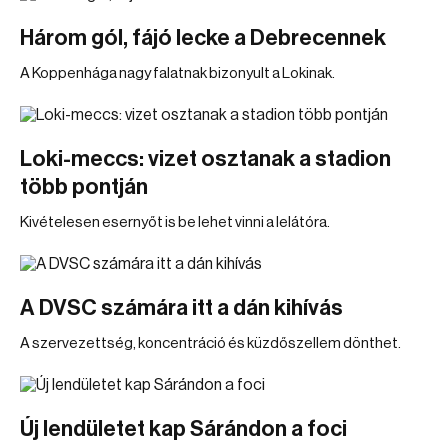
Három gól, fájó lecke a Debrecennek
A Koppenhága nagy falatnak bizonyult a Lokinak.
Loki-meccs: vizet osztanak a stadion
több pontján
Kivételesen esernyőt is be lehet vinni a lelátóra.
A DVSC számára itt a dán kihívás
A szervezettség, koncentráció és küzdőszellem dönthet.
Új lendületet kap Sárándon a foci