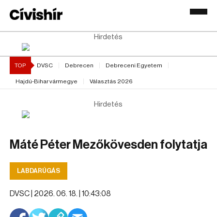
Hirdetés
TOP
DVSC
Debrecen
Debreceni Egyetem
Hajdú-Bihar vármegye
Választás 2026
Hirdetés
Máté Péter Mezőkövesden folytatja
LABDARÚGÁS
DVSC |
2026. 06. 18. | 10:43:08