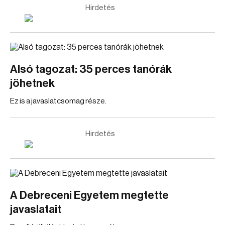
Hirdetés
Alsó tagozat: 35 perces tanórák
jöhetnek
Ez is a javaslatcsomag része.
Hirdetés
A Debreceni Egyetem megtette
javaslatait