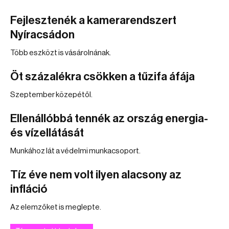
Fejlesztenék a kamerarendszert
Nyíracsádon
Több eszközt is vásárolnának.
Öt százalékra csökken a tűzifa áfája
Szeptember közepétől.
Ellenállóbbá tennék az ország energia-
és vízellátását
Munkához lát a védelmi munkacsoport.
Tíz éve nem volt ilyen alacsony az
infláció
Az elemzőket is meglepte.