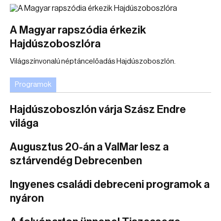
A Magyar rapszódia érkezik
Hajdúszoboszlóra
Világszínvonalú néptáncelőadás Hajdúszoboszlón.
Programok
Hajdúszoboszlón várja Szász Endre
világa
Augusztus 20-án a ValMar lesz a
sztárvendég Debrecenben
Ingyenes családi debreceni programok a
nyáron