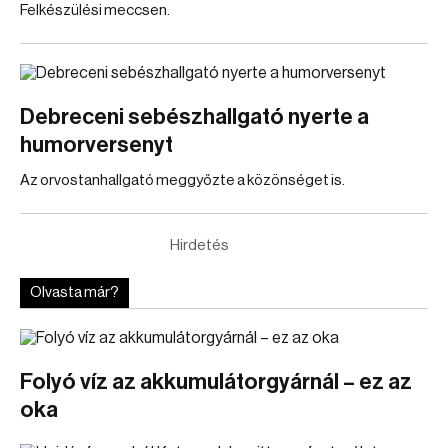
Felkészülési meccsen.
Debreceni sebészhallgató nyerte a
humorversenyt
Az orvostanhallgató meggyőzte a közönséget is.
Hirdetés
Olvasta már?
Folyó víz az akkumulátorgyárnál – ez az
oka