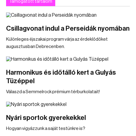
Támogatott tartalom
Csillagvonat indul a Perseidák nyomában
Különleges éjszakai program várja az érdeklődőket
augusztusban Debrecenben.
Harmonikus és időtálló kert a Gulyás
Tüzéppel
Válaszd a Semmelrock prémium térburkolatait!
Nyári sportok gyerekekkel
Hogyan vigyázzunk a saját testünkre is?