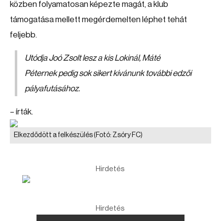
közben folyamatosan képezte magát, a klub
támogatása mellett megérdemelten léphet tehát
feljebb.
Utódja Joó Zsolt lesz a kis Lokinál, Máté
Péternek pedig sok sikert kívánunk további edzői
pályafutásához.
– írták.
Elkezdődött a felkészülés
(Fotó: Zsóry FC)
Hirdetés
Hirdetés