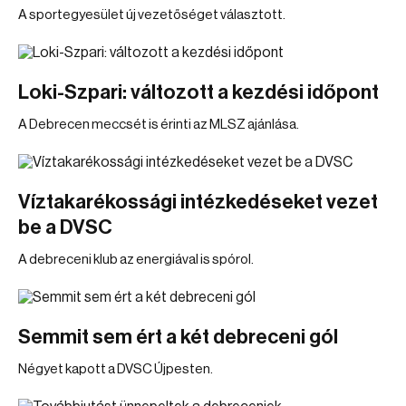
A sportegyesület új vezetőséget választott.
Loki-Szpari: változott a kezdési időpont
A Debrecen meccsét is érinti az MLSZ ajánlása.
Víztakarékossági intézkedéseket vezet
be a DVSC
A debreceni klub az energiával is spórol.
Semmit sem ért a két debreceni gól
Négyet kapott a DVSC Újpesten.