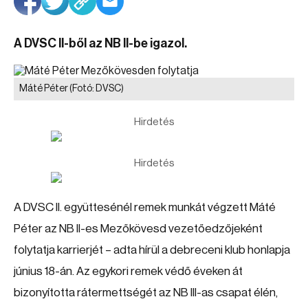
A DVSC II-ből az NB II-be igazol.
Máté Péter
(Fotó: DVSC)
Hirdetés
Hirdetés
A DVSC II. együttesénél remek munkát végzett Máté
Péter az NB II-es Mezőkövesd vezetőedzőjeként
folytatja karrierjét – adta hírül a debreceni klub honlapja
június 18-án. Az egykori remek védő éveken át
bizonyította rátermettségét az NB III-as csapat élén,