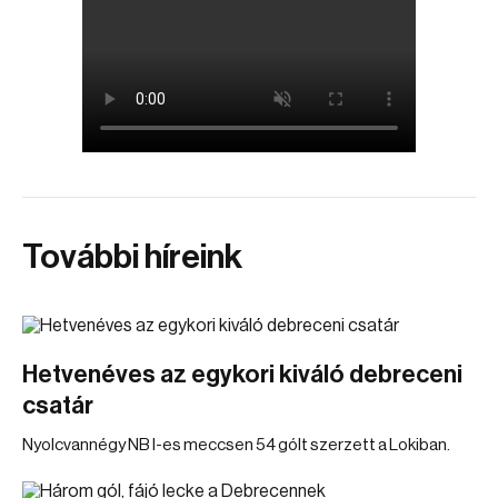
További híreink
Hetvenéves az egykori kiváló debreceni
csatár
Nyolcvannégy NB I-es meccsen 54 gólt szerzett a Lokiban.