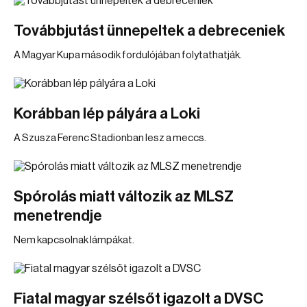
Továbbjutást ünnepeltek a debreceniek
A Magyar Kupa második fordulójában folytathatják.
Korábban lép pályára a Loki
A Szusza Ferenc Stadionban lesz a meccs.
Spórolás miatt változik az MLSZ
menetrendje
Nem kapcsolnak lámpákat.
Fiatal magyar szélsőt igazolt a DVSC