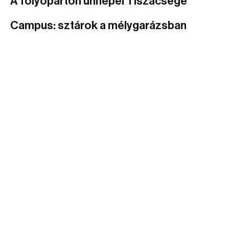
A folyóparton ünnepel Tiszacsege
Campus: sztárok a mélygarázsban