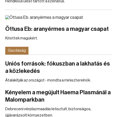
Rendkívüli ülést tartott a szenátus.
Öttusa Eb: aranyérmes a magyar csapat
Kitettek magukért.
Gazdaság
Uniós források: fókuszban a lakhatás és
a közlekedés
Átalakítják az országot - mondta a miniszterelnök.
Kényelem a megújult Haema Plasmánál a
Malomparkban
Debreceni vérplazmaadás letisztult, biztonságos,
újjávarázsolt környezetben.