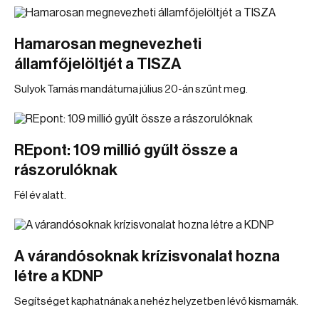
Hamarosan megnevezheti
államfőjelöltjét a TISZA
Sulyok Tamás mandátuma július 20-án szűnt meg.
REpont: 109 millió gyűlt össze a
rászorulóknak
Fél év alatt.
A várandósoknak krízisvonalat hozna
létre a KDNP
Segítséget kaphatnának a nehéz helyzetben lévő kismamák.