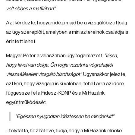
volt ebben a maffiában"
.
Azt kérdezte, hogyan idézi majd be a vizsgálóbizottság
az ügy szereplőit, amelyben a miniszterelnök családja is
érintett lehet.
Magyar Péter a válaszában úgy fogalmazott,
"lássa,
hogy kivel van dolga, Ön fogja vezetni a végrehajtói
visszaéléseket vizsgáló bizottságot"
. Ugyanakkor jelezte,
azt kéri, hogy vizsgálja is ki valóban, tehát arra az időre
függessze fel a Fidesz-KDNP és a Mi Hazánk
együttműködését.
"Egészen nyugodtan idéztessen be mindenkit!"
- folytatta, hozzátéve, tudja, hogy a Mi Hazánk elnöke