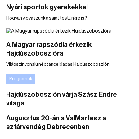
Nyári sportok gyerekekkel
Hogyan vigyázzunk a saját testünkre is?
A Magyar rapszódia érkezik
Hajdúszoboszlóra
Világszínvonalú néptáncelőadás Hajdúszoboszlón.
Programok
Hajdúszoboszlón várja Szász Endre
világa
Augusztus 20-án a ValMar lesz a
sztárvendég Debrecenben