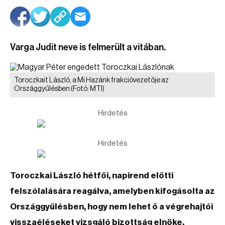
Varga Judit neve is felmerült a vitában.
Toroczkait László, a Mi Hazánk frakcióvezetője az
Országgyűlésben
(Fotó: MTI)
Hirdetés
Hirdetés
Toroczkai László hétfői, napirend előtti
felszólalására reagálva, amelyben kifogásolta az
Országgyűlésben, hogy nem lehet ő a végrehajtói
visszaéléseket vizsgáló bizottság elnöke,