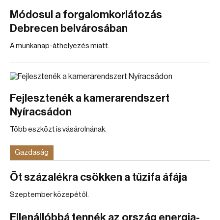
Módosul a forgalomkorlátozás
Debrecen belvárosában
A munkanap-áthelyezés miatt.
Fejlesztenék a kamerarendszert
Nyíracsádon
Több eszközt is vásárolnának.
Gazdaság
Öt százalékra csökken a tűzifa áfája
Szeptember közepétől.
Ellenállóbbá tennék az ország energia-