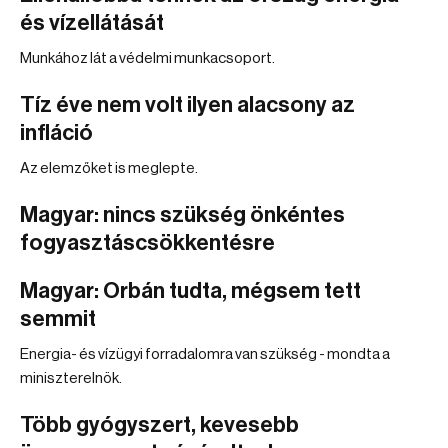
és vízellátását
Munkához lát a védelmi munkacsoport.
Tíz éve nem volt ilyen alacsony az
infláció
Az elemzőket is meglepte.
Magyar: nincs szükség önkéntes
fogyasztáscsökkentésre
Magyar: Orbán tudta, mégsem tett
semmit
Energia- és vízügyi forradalomra van szükség - mondta a
miniszterelnök.
Több gyógyszert, kevesebb