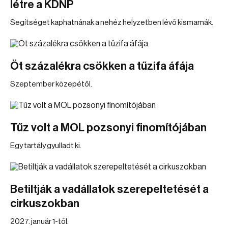
létre a KDNP
Segítséget kaphatnának a nehéz helyzetben lévő kismamák.
Öt százalékra csökken a tűzifa áfája
Szeptember közepétől.
Tűz volt a MOL pozsonyi finomítójában
Egy tartály gyulladt ki.
Betiltják a vadállatok szerepeltetését a
cirkuszokban
2027. január 1-től.