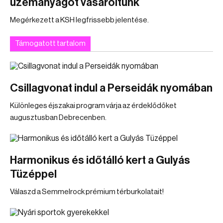
üzemanyagot vásároltunk
Megérkezett a KSH legfrissebb jelentése.
Támogatott tartalom
Csillagvonat indul a Perseidák nyomában
Különleges éjszakai program várja az érdeklődőket
augusztusban Debrecenben.
Harmonikus és időtálló kert a Gulyás
Tüzéppel
Válaszd a Semmelrock prémium térburkolatait!