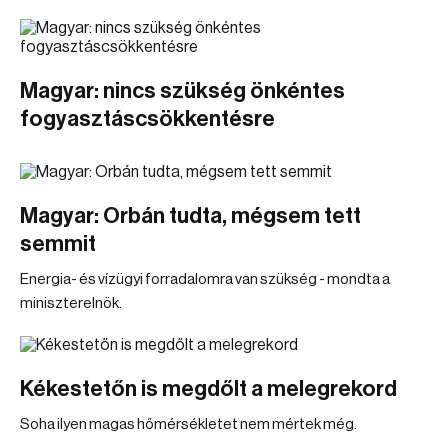
Magyar: nincs szükség önkéntes
fogyasztáscsökkentésre
Magyar: Orbán tudta, mégsem tett
semmit
Energia- és vízügyi forradalomra van szükség - mondta a
miniszterelnök.
Kékestetőn is megdőlt a melegrekord
Soha ilyen magas hőmérsékletet nem mértek még.