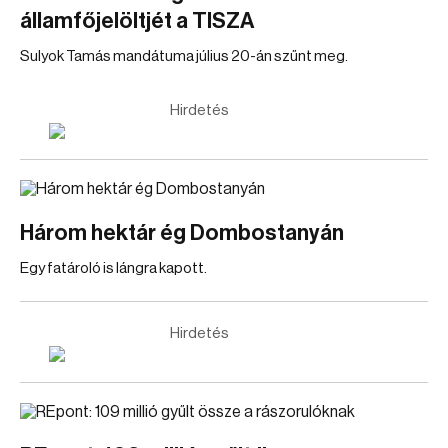
államfőjelöltjét a TISZA
Sulyok Tamás mandátuma július 20-án szűnt meg.
Hirdetés
Három hektár ég Dombostanyán
Egy fatároló is lángra kapott.
Hirdetés