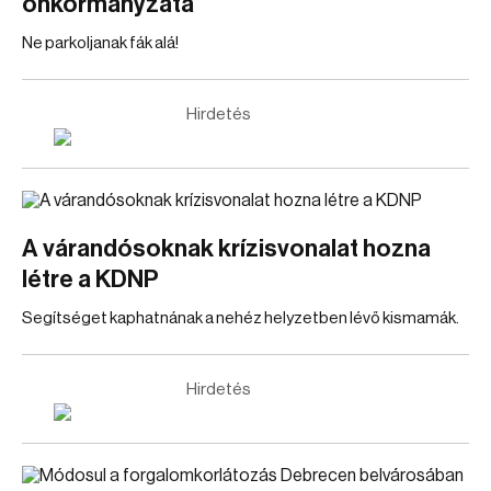
önkormányzata
Ne parkoljanak fák alá!
Hirdetés
A várandósoknak krízisvonalat hozna
létre a KDNP
Segítséget kaphatnának a nehéz helyzetben lévő kismamák.
Hirdetés