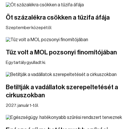
Öt százalékra csökken a tűzifa áfája
Szeptember közepétől.
Tűz volt a MOL pozsonyi finomítójában
Egy tartály gyulladt ki.
Betiltják a vadállatok szerepeltetését a
cirkuszokban
2027. január 1-től.