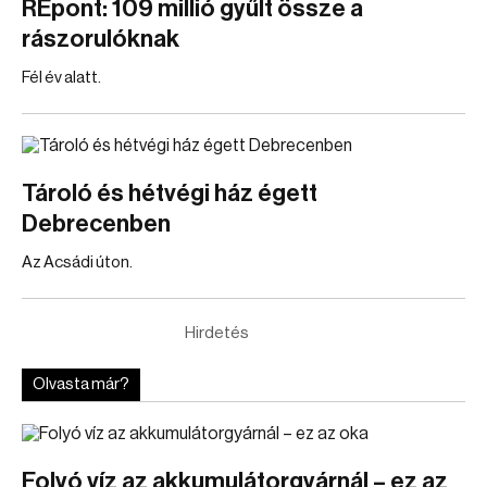
REpont: 109 millió gyűlt össze a
rászorulóknak
Fél év alatt.
Tároló és hétvégi ház égett
Debrecenben
Az Acsádi úton.
Hirdetés
Olvasta már?
Folyó víz az akkumulátorgyárnál – ez az