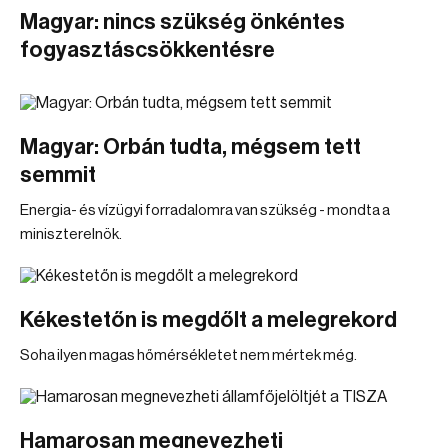
Magyar: nincs szükség önkéntes
fogyasztáscsökkentésre
Magyar: Orbán tudta, mégsem tett
semmit
Energia- és vízügyi forradalomra van szükség - mondta a
miniszterelnök.
Kékestetőn is megdőlt a melegrekord
Soha ilyen magas hőmérsékletet nem mértek még.
Hamarosan megnevezheti