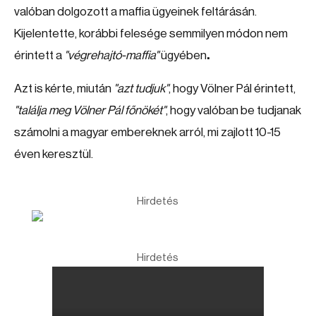
valóban dolgozott a maffia ügyeinek feltárásán.
Kijelentette, korábbi felesége semmilyen módon nem
érintett a
"végrehajtó-maffia"
ügyében
.
Azt is kérte, miután
"azt tudjuk"
, hogy Völner Pál érintett,
"találja meg Völner Pál főnökét"
, hogy valóban be tudjanak
számolni a magyar embereknek arról, mi zajlott 10-15
éven keresztül.
Hirdetés
Hirdetés