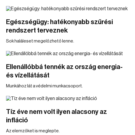
Egészségügy: hatékonyabb szűrési
rendszert terveznek
Sok haláleset megelőzhető lenne.
Ellenállóbbá tennék az ország energia-
és vízellátását
Munkához lát a védelmi munkacsoport.
Tíz éve nem volt ilyen alacsony az
infláció
Az elemzőket is meglepte.