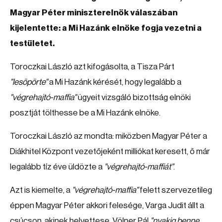
Magyar Péter miniszterelnök válaszában
kijelentette: a Mi Hazánk elnöke fogja vezetni a
testületet.
Toroczkai László azt kifogásolta, a Tisza Párt
"lesöpörte"
a Mi Hazánk kérését, hogy legalább a
"végrehajtó-maffia"
ügyeit vizsgáló bizottság elnöki
posztját tölthesse be a Mi Hazánk elnöke.
Toroczkai László az mondta: miközben Magyar Péter a
Diákhitel Központ vezetőjeként milliókat keresett, ő már
legalább tíz éve üldözte a
"végrehajtó-maffiát"
.
Azt is kiemelte, a
"végrehajtó-maffia"
felett szervezetileg
éppen Magyar Péter akkori felesége, Varga Judit állt a
csúcson, akinek helyettese, Völner Pál
"nyakig benne