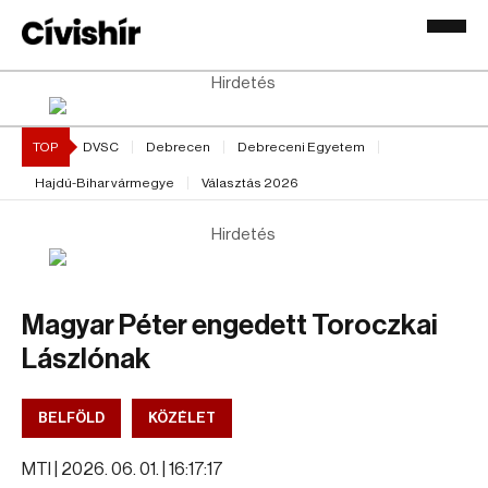
Hirdetés
TOP
DVSC
Debrecen
Debreceni Egyetem
Hajdú-Bihar vármegye
Választás 2026
Hirdetés
Magyar Péter engedett Toroczkai
Lászlónak
BELFÖLD
KÖZÉLET
MTI |
2026. 06. 01. | 16:17:17