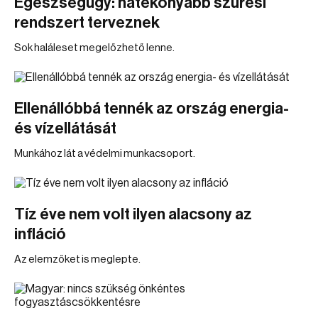
Egészségügy: hatékonyabb szűrési
rendszert terveznek
Sok haláleset megelőzhető lenne.
Ellenállóbbá tennék az ország energia-
és vízellátását
Munkához lát a védelmi munkacsoport.
Tíz éve nem volt ilyen alacsony az
infláció
Az elemzőket is meglepte.