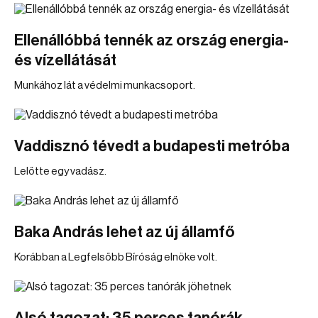
Ellenállóbbá tennék az ország energia-
és vízellátását
Munkához lát a védelmi munkacsoport.
Vaddisznó tévedt a budapesti metróba
Lelőtte egy vadász.
Baka András lehet az új államfő
Korábban a Legfelsőbb Bíróság elnöke volt.