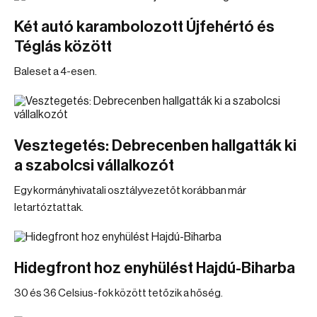
Két autó karambolozott Újfehértó és
Téglás között
Baleset a 4-esen.
Vesztegetés: Debrecenben hallgatták ki
a szabolcsi vállalkozót
Egy kormányhivatali osztályvezetőt korábban már
letartóztattak.
Hidegfront hoz enyhülést Hajdú-Biharba
30 és 36 Celsius-fok között tetőzik a hőség.