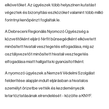
elkövetőket. Az ügyészek több helyszínen kutatást
végeztek és bizonyítási eszközöket valamint több millió
forintnyi kenőpénzt foglaltak le.
A Debreceni Regionális Nyomozó Ügyészség a
közvetítőként eljáró férfit bűnsegédként elkövetett
minősített hivatali vesztegetés elfogadása, míg az
osztályvezetőt minősített hivatali vesztegetés
elfogadása miatt hallgatta ki gyanúsítottként.
A nyomozó ügyészek a Nemzeti Védelmi Szolgálat
felderítése alapján indult eljárásban a hivatalos
személyt őrizetbe vették és kezdeményezik
letartóztatásának elrendelését - közölte a KNYF.