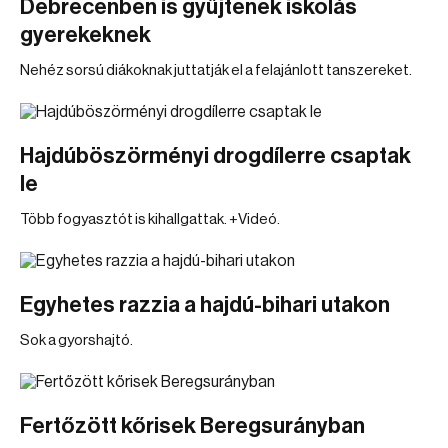
Debrecenben is gyűjtenek iskolás
gyerekeknek
Nehéz sorsú diákoknak juttatják el a felajánlott tanszereket.
Hajdúböszörményi drogdílerre csaptak
le
Több fogyasztót is kihallgattak. +Videó.
Egyhetes razzia a hajdú-bihari utakon
Sok a gyorshajtó.
Fertőzött kőrisek Beregsurányban