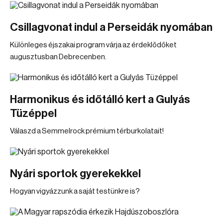
Csillagvonat indul a Perseidák nyomában
Különleges éjszakai program várja az érdeklődőket
augusztusban Debrecenben.
Harmonikus és időtálló kert a Gulyás
Tüzéppel
Válaszd a Semmelrock prémium térburkolatait!
Nyári sportok gyerekekkel
Hogyan vigyázzunk a saját testünkre is?