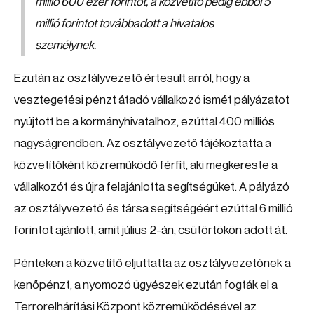
millió 600 ezer forintot, a közvetítő pedig ebből 5
millió forintot továbbadott a hivatalos
személynek.
Ezután az osztályvezető értesült arról, hogy a
vesztegetési pénzt átadó vállalkozó ismét pályázatot
nyújtott be a kormányhivatalhoz, ezúttal 400 milliós
nagyságrendben. Az osztályvezető tájékoztatta a
közvetítőként közreműködő férfit, aki megkereste a
vállalkozót és újra felajánlotta segítségüket. A pályázó
az osztályvezető és társa segítségéért ezúttal 6 millió
forintot ajánlott, amit július 2-án, csütörtökön adott át.
Pénteken a közvetítő eljuttatta az osztályvezetőnek a
kenőpénzt, a nyomozó ügyészek ezután fogták el a
Terrorelhárítási Központ közreműködésével az