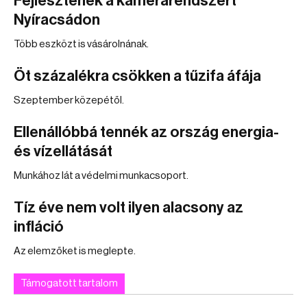
Fejlesztenék a kamerarendszert
Nyíracsádon
Több eszközt is vásárolnának.
Öt százalékra csökken a tűzifa áfája
Szeptember közepétől.
Ellenállóbbá tennék az ország energia-
és vízellátását
Munkához lát a védelmi munkacsoport.
Tíz éve nem volt ilyen alacsony az
infláció
Az elemzőket is meglepte.
Támogatott tartalom