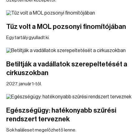
Szeptember közepétől.
Tűz volt a MOL pozsonyi finomítójában
Egy tartály gyulladt ki.
Betiltják a vadállatok szerepeltetését a
cirkuszokban
2027. január 1-től.
Egészségügy: hatékonyabb szűrési
rendszert terveznek
Sok haláleset megelőzhető lenne.