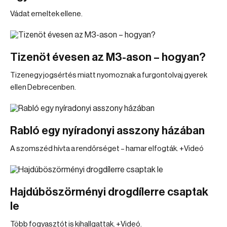
Vádat emeltek ellene.
Tizenöt évesen az M3-ason – hogyan?
Tizenegy jogsértés miatt nyomoznak a furgontolvaj gyerek
ellen Debrecenben.
Rabló egy nyíradonyi asszony házában
A szomszéd hívta a rendőrséget – hamar elfogták. +Videó
Hajdúböszörményi drogdílerre csaptak
le
Több fogyasztót is kihallgattak. +Videó.