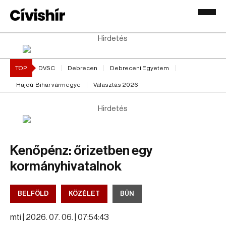
Hirdetés
TOP
DVSC
Debrecen
Debreceni Egyetem
Hajdú-Bihar vármegye
Választás 2026
Hirdetés
Kenőpénz: őrizetben egy
kormányhivatalnok
BELFÖLD
KÖZÉLET
BŰN
mti |
2026. 07. 06. | 07:54:43