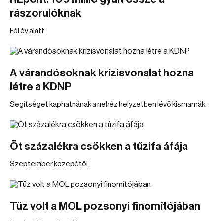
rászorulóknak
Fél év alatt.
A várandósoknak krízisvonalat hozna
létre a KDNP
Segítséget kaphatnának a nehéz helyzetben lévő kismamák.
Öt százalékra csökken a tűzifa áfája
Szeptember közepétől.
Tűz volt a MOL pozsonyi finomítójában