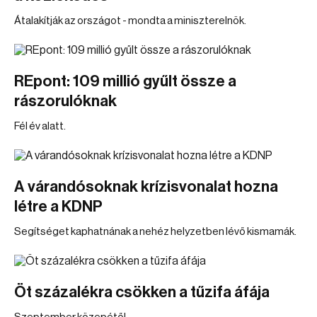
Átalakítják az országot - mondta a miniszterelnök.
REpont: 109 millió gyűlt össze a
rászorulóknak
Fél év alatt.
A várandósoknak krízisvonalat hozna
létre a KDNP
Segítséget kaphatnának a nehéz helyzetben lévő kismamák.
Öt százalékra csökken a tűzifa áfája