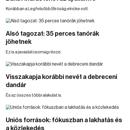
Korábban a Legfelsőbb Bíróság elnöke volt.
Alsó tagozat: 35 perces tanórák
jöhetnek
Ez is a javaslatcsomag része.
Visszakapja korábbi nevét a debreceni
dandár
És az összes többi alakulat is.
Uniós források: fókuszban a lakhatás és
a közlekedés