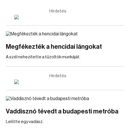
Hirdetés
Megfékezték a hencidai lángokat
A szél nehezítette a tűzoltók munkáját.
Hirdetés
Vaddisznó tévedt a budapesti metróba
Lelőtte egy vadász.