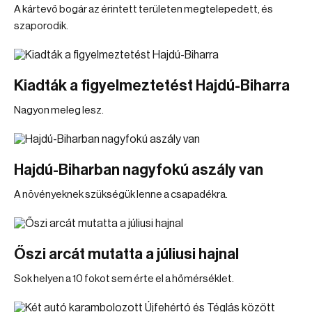
A kártevő bogár az érintett területen megtelepedett, és
szaporodik.
Kiadták a figyelmeztetést Hajdú-Biharra
Nagyon meleg lesz.
Hajdú-Biharban nagyfokú aszály van
A növényeknek szükségük lenne a csapadékra.
Őszi arcát mutatta a júliusi hajnal
Sok helyen a 10 fokot sem érte el a hőmérséklet.