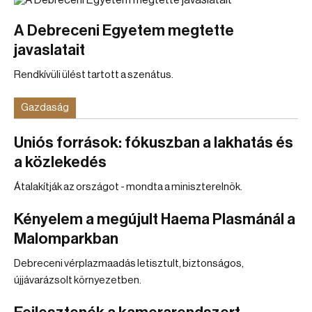
A Debreceni Egyetem megtette
javaslatait
Rendkívüli ülést tartott a szenátus.
Gazdaság
Uniós források: fókuszban a lakhatás és
a közlekedés
Átalakítják az országot - mondta a miniszterelnök.
Kényelem a megújult Haema Plasmánál a
Malomparkban
Debreceni vérplazmaadás letisztult, biztonságos,
újjávarázsolt környezetben.