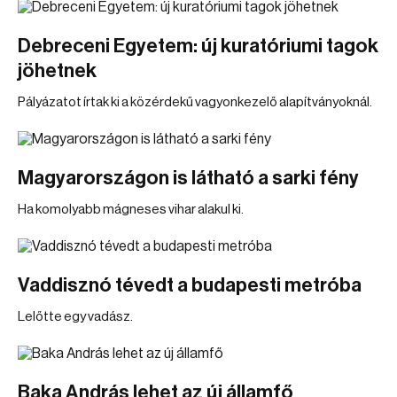
Debreceni Egyetem: új kuratóriumi tagok
jöhetnek
Pályázatot írtak ki a közérdekű vagyonkezelő alapítványoknál.
Magyarországon is látható a sarki fény
Ha komolyabb mágneses vihar alakul ki.
Vaddisznó tévedt a budapesti metróba
Lelőtte egy vadász.
Baka András lehet az új államfő