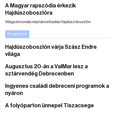
A Magyar rapszódia érkezik
Hajdúszoboszlóra
Világszínvonalú néptáncelőadás Hajdúszoboszlón.
Programok
Hajdúszoboszlón várja Szász Endre
világa
Augusztus 20-án a ValMar lesz a
sztárvendég Debrecenben
Ingyenes családi debreceni programok a
nyáron
A folyóparton ünnepel Tiszacsege