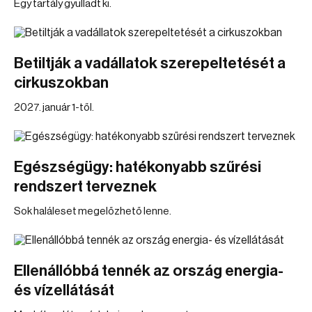
Egy tartály gyulladt ki.
Betiltják a vadállatok szerepeltetését a
cirkuszokban
2027. január 1-től.
Egészségügy: hatékonyabb szűrési
rendszert terveznek
Sok haláleset megelőzhető lenne.
Ellenállóbbá tennék az ország energia-
és vízellátását