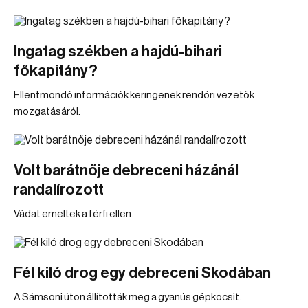
Ingatag székben a hajdú-bihari
főkapitány?
Ellentmondó információk keringenek rendőri vezetők
mozgatásáról.
Volt barátnője debreceni házánál
randalírozott
Vádat emeltek a férfi ellen.
Fél kiló drog egy debreceni Skodában
A Sámsoni úton állították meg a gyanús gépkocsit.