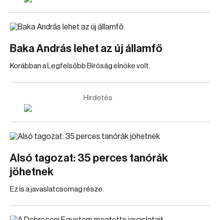
Baka András lehet az új államfő
Korábban a Legfelsőbb Bíróság elnöke volt.
Hirdetés
Alsó tagozat: 35 perces tanórák
jöhetnek
Ez is a javaslatcsomag része.