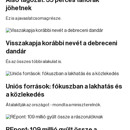
Alsó tagozat: 35 perces tanórák
jöhetnek
Ez is a javaslatcsomag része.
Visszakapja korábbi nevét a debreceni
dandár
És az összes többi alakulat is.
Uniós források: fókuszban a lakhatás és
a közlekedés
Átalakítják az országot - mondta a miniszterelnök.
REpont: 109 millió gyűlt össze a