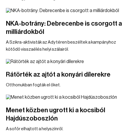
NKA-botrány: Debrecenbe is csorgott a
milliárdokból
A Szikra-aktivisták az Ady téren beszéltek a kampányhoz
kötődő visszaélés helyi szálairól.
Rátörték az ajtót a konyári dílerekre
Otthonukban fogták el őket.
Menet közben ugrott ki a kocsiból
Hajdúszoboszlón
A sofőr elhajtott a helyszínről.