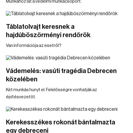
Munkához lát a védelmi munkacsoport.
Táblatolvajt keresnek a
hajdúböszörményi rendőrök
Van információja az esetről?
Vádemelés: vasúti tragédia Debrecen
közelében
Két munkás hunyt el. Felelősségre vonhatják az
építésvezetőt.
Kerekesszékes rokonát bántalmazta
egy debreceni