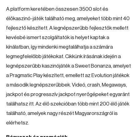
A platform keretében összesen 3500 slot és
élőkaszinó-játék található meg, amelyeket több mint 40
fejlesztő készített. A legnépszerűbb fejlesztők mellett
kevésbé ismert szolgáltatók is helyet kaptak a
kínálatban, így mindenki megtalálhatja a számára
legmegfelelőbb játékokat. Cikkünk írásának idején a
legnépszerűbb kaszinójáték a Sweet Bonanza, amelyet
a Pragmatic Play készített, emellett az Evolution játékok
a második legnépszerűbbek. Videó, crash, Megaways,
jackpot és progresszív jackpot nyerőgépeket egyaránt
találhatsz itt. Az élő szekcióban több mint 200 élő játék
található, amelyek nagy részét Magyarországról is
elérhetsz.