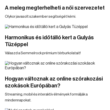
A meleg megterhelheti a női szervezetet
Olykor javasolt szakember segítségét kérni.
Harmonikus és időtálló kert a Gulyás
Tüzéppel
Válaszd a Semmelrock prémium térburkolatait!
Hogyan változnak az online szórakozási
szokások Európában?
Streaming, mobil és interaktív élmények formálják a
mindennapokat.