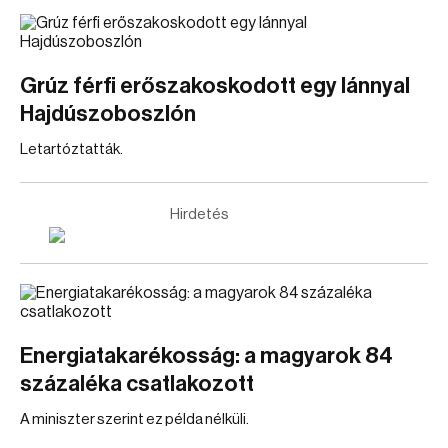
Grúz férfi erőszakoskodott egy lánnyal
Hajdúszoboszlón
Letartóztatták.
Hirdetés
Energiatakarékosság: a magyarok 84
százaléka csatlakozott
A miniszter szerint ez példa nélküli.