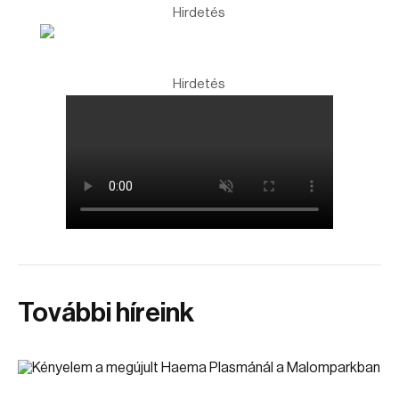
Hirdetés
Hirdetés
További híreink