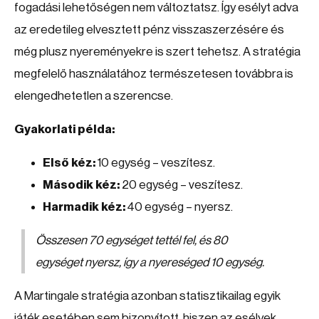
fogadási lehetőségen nem változtatsz. Így esélyt adva
az eredetileg elvesztett pénz visszaszerzésére és
még plusz nyereményekre is szert tehetsz. A stratégia
megfelelő használatához természetesen továbbra is
elengedhetetlen a szerencse.
Gyakorlati példa:
Első kéz:
10 egység – veszítesz.
Második kéz:
20 egység – veszítesz.
Harmadik kéz:
40 egység – nyersz.
Összesen 70 egységet tettél fel, és 80
egységet nyersz, így a nyereséged 10 egység.
A Martingale stratégia azonban statisztikailag egyik
játék esetében sem bizonyított, hiszen az esélyek