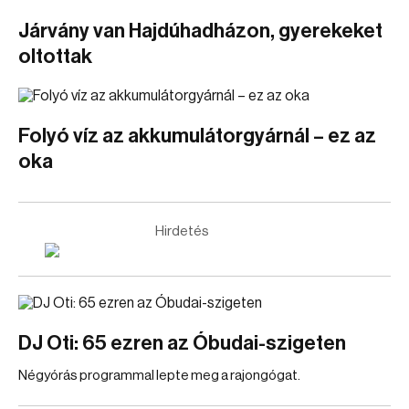
Járvány van Hajdúhadházon, gyerekeket
oltottak
Folyó víz az akkumulátorgyárnál – ez az
oka
Hirdetés
DJ Oti: 65 ezren az Óbudai-szigeten
Négyórás programmal lepte meg a rajongógat.