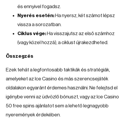
és ennyivel fogadsz.
Nyerés esetén:
Ha nyersz, két számot lépsz
vissza a sorozatban.
Ciklus vége:
Ha visszajutsz az első számhoz
(vagy közel hozzá), a ciklust újrakezdheted.
Összegzés
Ezek tehát a legfontosabb taktikák és stratégiák,
amelyeket az Ice Casino és más szerencsejáték
oldalakon egyaránt érdemes használni. Ne felejtsd el
igénybe venni az üdvözlő bónuszt, vagy az Ice Casino
50 free spins ajánlatot sem a lehető legnagyobb
nyeremények érdekében.