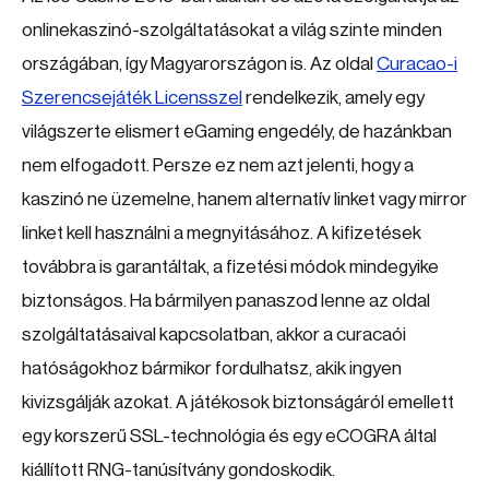
onlinekaszinó-szolgáltatásokat a világ szinte minden
országában, így Magyarországon is. Az oldal
Curacao-i
Szerencsejáték Licensszel
rendelkezik, amely egy
világszerte elismert eGaming engedély, de hazánkban
nem elfogadott. Persze ez nem azt jelenti, hogy a
kaszinó ne üzemelne, hanem alternatív linket vagy mirror
linket kell használni a megnyitásához. A kifizetések
továbbra is garantáltak, a fizetési módok mindegyike
biztonságos. Ha bármilyen panaszod lenne az oldal
szolgáltatásaival kapcsolatban, akkor a curacaói
hatóságokhoz bármikor fordulhatsz, akik ingyen
kivizsgálják azokat. A játékosok biztonságáról emellett
egy korszerű SSL-technológia és egy eCOGRA által
kiállított RNG-tanúsítvány gondoskodik.