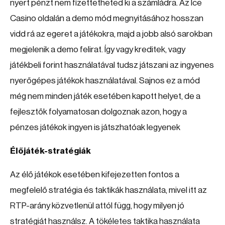
nyert pénzt nem fizettetheted ki a számládra. Az Ice
Casino oldalán a demo mód megnyitásához hosszan
vidd rá az egeret a játékokra, majd a jobb alsó sarokban
megjelenik a demo felirat. Így vagy kreditek, vagy
játékbeli forint használatával tudsz játszani az ingyenes
nyerőgépes játékok használatával. Sajnos ez a mód
még nem minden játék esetében kapott helyet, de a
fejlesztők folyamatosan dolgoznak azon, hogy a
pénzes játékok ingyen is játszhatóak legyenek
Élőjáték-stratégiák
Az élő játékok esetében kifejezetten fontos a
megfelelő stratégia és taktikák használata, mivel itt az
RTP-arány közvetlenül attól függ, hogy milyen jó
stratégiát használsz. A tökéletes taktika használata