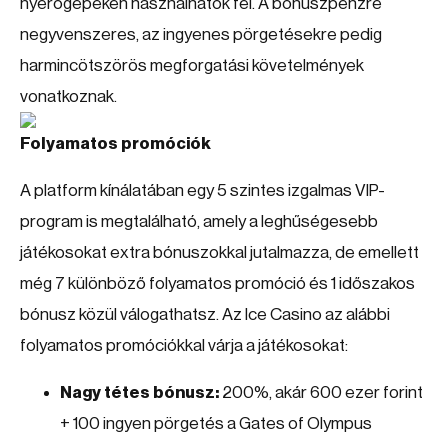
nyerőgépeken használhatók fel. A bónuszpénzre
negyvenszeres, az ingyenes pörgetésekre pedig
harmincötszörös megforgatási követelmények
vonatkoznak.
Folyamatos promóciók
A platform kínálatában egy 5 szintes izgalmas VIP-
program is megtalálható, amely a leghűségesebb
játékosokat extra bónuszokkal jutalmazza, de emellett
még 7 különböző folyamatos promóció és 1 időszakos
bónusz közül válogathatsz. Az Ice Casino az alábbi
folyamatos promóciókkal várja a játékosokat:
Nagy tétes bónusz:
200%, akár 600 ezer forint
+ 100 ingyen pörgetés a Gates of Olympus