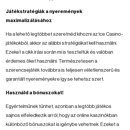
Játékstratégiák a nyeremények
maximalizálásához
Ha a lehető legtöbbet szeretnéd kihozni az Ice Casino-
játékokból, akkor az alábbi stratégiákat kell használni.
Ezeket a cikk írási során mi is teszteltük és valóban
érdemes őket használni. Természetesen a
szerencsejáték továbbra is teljesen véletlenszerű és
garantált nyereményekre így se tehetsz szert.
Használd a bónuszokat!
Egyértelműnek tűnhet, azonban a legtöbb játékos
sajnos elfeledkezik arról, hogy az online kaszinókban
különböző bónuszokat is igénybe vehetnek. Ezeket a