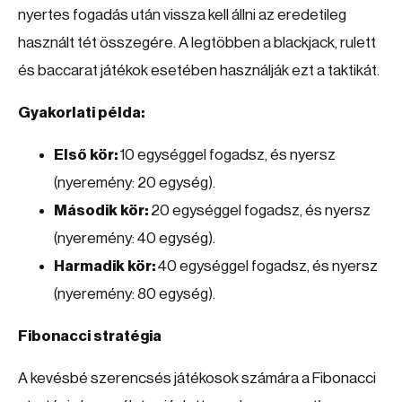
nyertes fogadás után vissza kell állni az eredetileg
használt tét összegére. A legtöbben a blackjack, rulett
és baccarat játékok esetében használják ezt a taktikát.
Gyakorlati példa:
Első kör:
10 egységgel fogadsz, és nyersz
(nyeremény: 20 egység).
Második kör:
20 egységgel fogadsz, és nyersz
(nyeremény: 40 egység).
Harmadik kör:
40 egységgel fogadsz, és nyersz
(nyeremény: 80 egység).
Fibonacci stratégia
A kevésbé szerencsés játékosok számára a Fibonacci