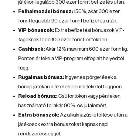
játékon legalább 300 ezer forint befizetés után.
Felhalmozási bónusz:
150%, akár 300 ezer
forint legalább 90 ezer forint befizetés után.
VIP bónuszok:
Extra befizetési bónuszok VIP-
tagoknak több 100 ezer forint értékben.
Cashback:
Akár 12% maximum 600 ezer forintig.
Pontos értéke a VIP-program elfoglalt helyedtől
függ.
Rugalmas bónusz:
Ingyenes pörgetések a
hónap játékán a fizetésed mértékétől függően.
Reload bónusz:
Csütörtökön vagy pénteken
használható fel akár 90%-os jutalomért.
Extra bónuszok:
Az alkalmazás letöltése után a
játékosok extra bónuszokat kapnak napi
rendszerességgel.