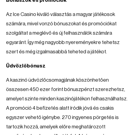
Bónuszok és promóciók
Az Ice Casino kiváló választás a magyar játékosok
számára, mivel vonzó bónuszokat és promóciókat
szolgáltat a meglévő és új felhasználók számára
egyaránt. Így még nagyobb nyereményekre tehetsz
szert és még izgalmasabbá teheted a játékot.
Üdvözlőbónusz
A kaszinó üdvözlőcsomagjának köszönhetően
összesen 450 ezer forint bónuszpénzt szerezhetsz,
amelyet szinte minden kaszinójátékon felhasználhatsz.
A promóció 4 befizetés alatt íródik jóvá és csakis
egyszer vehető igénybe. 270 ingyenes pörgetés is
tartozik hozzá, amelyek előre meghatározott