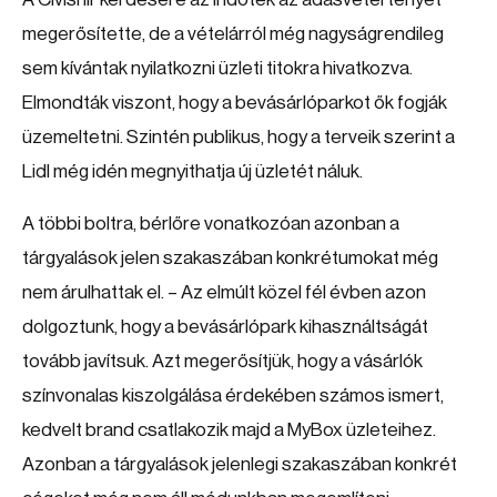
megerősítette, de a vételárról még nagyságrendileg
sem kívántak nyilatkozni üzleti titokra hivatkozva.
Elmondták viszont, hogy a bevásárlóparkot ők fogják
üzemeltetni. Szintén publikus, hogy a terveik szerint a
Lidl még idén megnyithatja új üzletét náluk.
A többi boltra, bérlőre vonatkozóan azonban a
tárgyalások jelen szakaszában konkrétumokat még
nem árulhattak el. – Az elmúlt közel fél évben azon
dolgoztunk, hogy a bevásárlópark kihasználtságát
tovább javítsuk. Azt megerősítjük, hogy a vásárlók
színvonalas kiszolgálása érdekében számos ismert,
kedvelt brand csatlakozik majd a MyBox üzleteihez.
Azonban a tárgyalások jelenlegi szakaszában konkrét