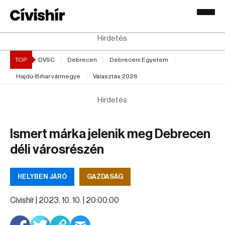
Hirdetés
TOP
DVSC
Debrecen
Debreceni Egyetem
Hajdú-Bihar vármegye
Választás 2026
Hirdetés
Ismert márka jelenik meg Debrecen
déli városrészén
HELYBEN JÁRÓ
GAZDASÁG
Cívishír |
2023. 10. 10. | 20:00:00