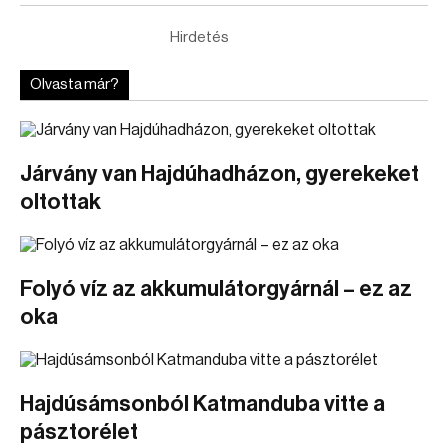
Hirdetés
Olvasta már?
Járvány van Hajdúhadházon, gyerekeket
oltottak
Folyó víz az akkumulátorgyárnál – ez az
oka
Hajdúsámsonból Katmanduba vitte a
pásztorélet