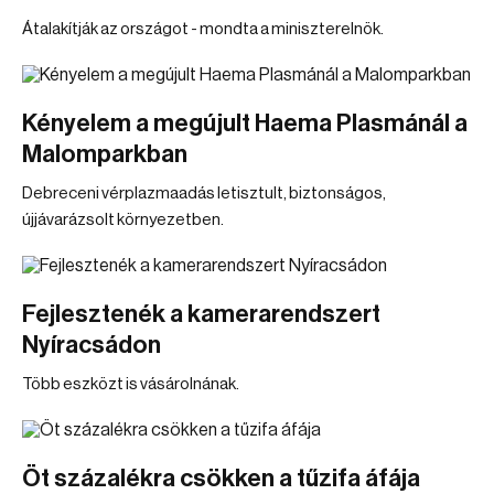
Átalakítják az országot - mondta a miniszterelnök.
Kényelem a megújult Haema Plasmánál a
Malomparkban
Debreceni vérplazmaadás letisztult, biztonságos,
újjávarázsolt környezetben.
Fejlesztenék a kamerarendszert
Nyíracsádon
Több eszközt is vásárolnának.
Öt százalékra csökken a tűzifa áfája