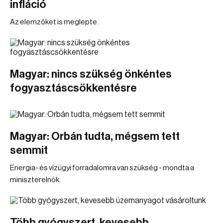
infláció
Az elemzőket is meglepte.
Magyar: nincs szükség önkéntes
fogyasztáscsökkentésre
Magyar: Orbán tudta, mégsem tett
semmit
Energia- és vízügyi forradalomra van szükség - mondta a
miniszterelnök.
Több gyógyszert, kevesebb