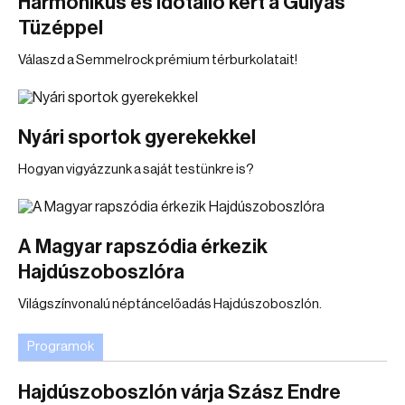
Harmonikus és időtálló kert a Gulyás
Tüzéppel
Válaszd a Semmelrock prémium térburkolatait!
Nyári sportok gyerekekkel
Hogyan vigyázzunk a saját testünkre is?
A Magyar rapszódia érkezik
Hajdúszoboszlóra
Világszínvonalú néptáncelőadás Hajdúszoboszlón.
Programok
Hajdúszoboszlón várja Szász Endre