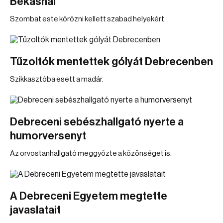
Békásnál
Szombat este körözni kellett szabad helyekért.
Tűzoltók mentettek gólyát Debrecenben
Szikkasztóba esett a madár.
Debreceni sebészhallgató nyerte a
humorversenyt
Az orvostanhallgató meggyőzte a közönséget is.
A Debreceni Egyetem megtette
javaslatait