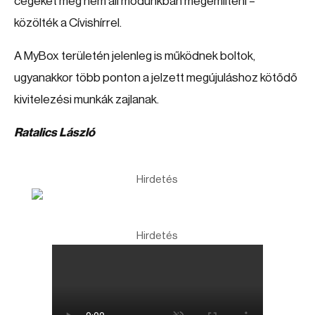
cégeket még nem áll módunkban megemlíteni –
közölték a Cívishírrel.
A MyBox területén jelenleg is működnek boltok,
ugyanakkor több ponton a jelzett megújuláshoz kötődő
kivitelezési munkák zajlanak.
Ratalics László
Hirdetés
Hirdetés