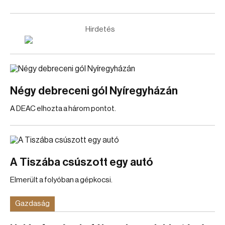
Hirdetés
Négy debreceni gól Nyíregyházán
A DEAC elhozta a három pontot.
A Tiszába csúszott egy autó
Elmerült a folyóban a gépkocsi.
Gazdaság