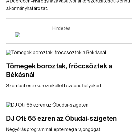
A Debrecen–Nyíregyháza vasútvonal korszerűsítését is érinti
a kormányhatározat.
Hirdetés
Tömegek boroztak, fröccsöztek a
Békásnál
Szombat este körözni kellett szabad helyekért.
DJ Oti: 65 ezren az Óbudai-szigeten
Négyórás programmal lepte meg a rajongógat.