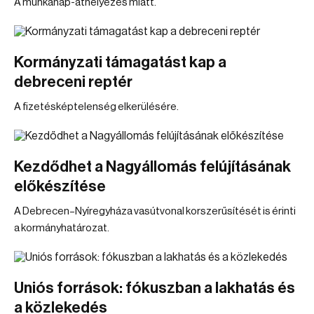
A munkanap-áthelyezés miatt.
Kormányzati támagatást kap a
debreceni reptér
A fizetésképtelenség elkerülésére.
Kezdődhet a Nagyállomás felújításának
előkészítése
A Debrecen–Nyíregyháza vasútvonal korszerűsítését is érinti
a kormányhatározat.
Uniós források: fókuszban a lakhatás és
a közlekedés