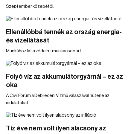
Szeptember közepétől.
Ellenállóbbá tennék az ország energia-
és vízellátását
Munkához lát a védelmi munkacsoport.
Folyó víz az akkumulátorgyárnál – ez az
oka
A Civil Fórum a Debreceni Vízmű válaszával hűtené az
indulatokat.
Tíz éve nem volt ilyen alacsony az