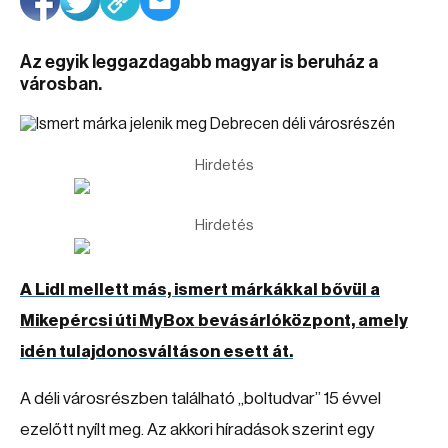
Az egyik leggazdagabb magyar is beruház a
városban.
Hirdetés
Hirdetés
A Lidl mellett más, ismert márkákkal bővül a
Mikepércsi úti MyBox bevásárlóközpont, amely
idén tulajdonosváltáson esett át.
A déli városrészben található „boltudvar” 15 évvel
ezelőtt nyílt meg. Az akkori híradások szerint egy