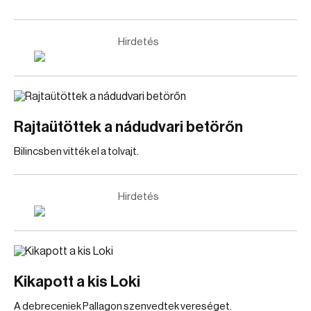
Hirdetés
Rajtaütöttek a nádudvari betörőn
Bilincsben vitték el a tolvajt.
Hirdetés
Kikapott a kis Loki
A debreceniek Pallagon szenvedtek vereséget.