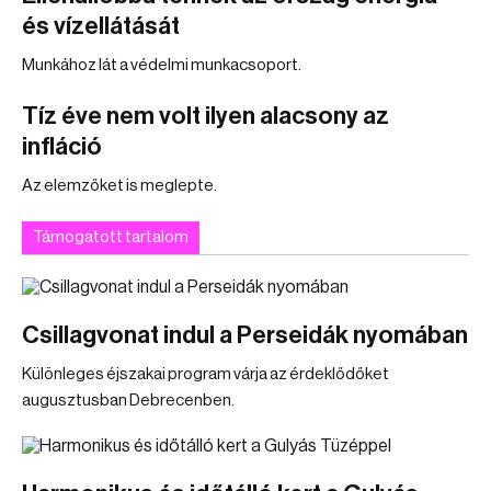
és vízellátását
Munkához lát a védelmi munkacsoport.
Tíz éve nem volt ilyen alacsony az
infláció
Az elemzőket is meglepte.
Támogatott tartalom
Csillagvonat indul a Perseidák nyomában
Különleges éjszakai program várja az érdeklődőket
augusztusban Debrecenben.