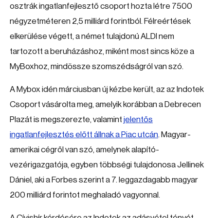
osztrák ingatlanfejlesztő csoport hozta létre 7500
négyzetméteren 2,5 milliárd forintból. Félreértések
elkerülése végett, a német tulajdonú ALDI nem
tartozott a beruházáshoz, miként most sincs köze a
MyBoxhoz, mindössze szomszédságról van szó.
A Mybox idén márciusban új kézbe került, az az Indotek
Csoport vásárolta meg, amelyik korábban a Debrecen
Plazát is megszerezte, valamint
jelentős
ingatlanfejlesztés előtt állnak a Piac utcán
. Magyar-
amerikai cégről van szó, amelynek alapító-
vezérigazgatója, egyben többségi tulajdonosa Jellinek
Dániel, aki a Forbes szerint a 7. leggazdagabb magyar
200 milliárd forintot meghaladó vagyonnal.
A Cívishír kérdésére az Indotek az adásvétel tényét