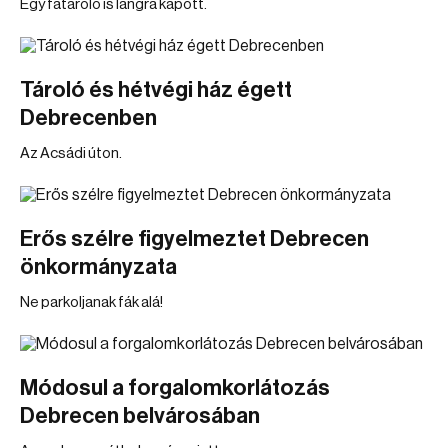
Egy fatároló is lángra kapott.
Tároló és hétvégi ház égett
Debrecenben
Az Acsádi úton.
Erős szélre figyelmeztet Debrecen
önkormányzata
Ne parkoljanak fák alá!
Módosul a forgalomkorlátozás
Debrecen belvárosában