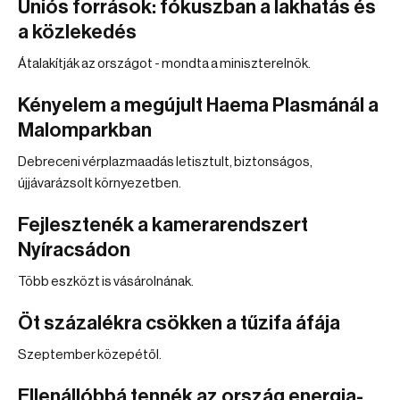
Uniós források: fókuszban a lakhatás és
a közlekedés
Átalakítják az országot - mondta a miniszterelnök.
Kényelem a megújult Haema Plasmánál a
Malomparkban
Debreceni vérplazmaadás letisztult, biztonságos,
újjávarázsolt környezetben.
Fejlesztenék a kamerarendszert
Nyíracsádon
Több eszközt is vásárolnának.
Öt százalékra csökken a tűzifa áfája
Szeptember közepétől.
Ellenállóbbá tennék az ország energia-