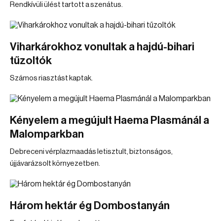
Rendkívüli ülést tartott a szenátus.
Viharkárokhoz vonultak a hajdú-bihari
tűzoltók
Számos riasztást kaptak.
Kényelem a megújult Haema Plasmánál a
Malomparkban
Debreceni vérplazmaadás letisztult, biztonságos,
újjávarázsolt környezetben.
Három hektár ég Dombostanyán