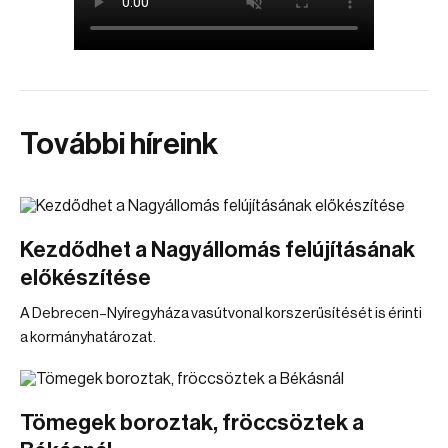
További híreink
Kezdődhet a Nagyállomás felújításának
előkészítése
A Debrecen–Nyíregyháza vasútvonal korszerűsítését is érinti
a kormányhatározat.
Tömegek boroztak, fröccsöztek a