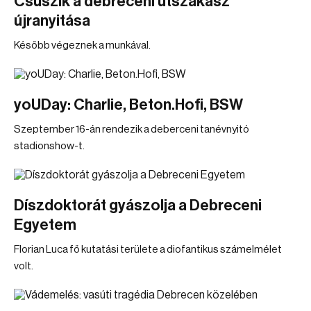
Csúszik a debreceni útszakasz
újranyitása
Később végeznek a munkával.
yoUDay: Charlie, Beton.Hofi, BSW
Szeptember 16-án rendezik a deberceni tanévnyitó
stadionshow-t.
Díszdoktorát gyászolja a Debreceni
Egyetem
Florian Luca fő kutatási területe a diofantikus számelmélet
volt.