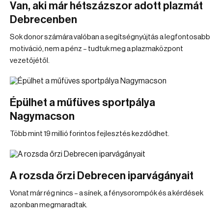
Van, aki már hétszázszor adott plazmát
Debrecenben
Sok donor számára valóban a segítségnyújtás a legfontosabb
motiváció, nem a pénz – tudtuk meg a plazmaközpont
vezetőjétől.
Épülhet a műfüves sportpálya
Nagymacson
Több mint 19 millió forintos fejlesztés kezdődhet.
A rozsda őrzi Debrecen iparvágányait
Vonat már rég nincs – a sínek, a fénysorompók és a kérdések
azonban megmaradtak.