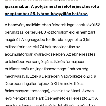
iparzónában. A polgármesteri előterjesztésről a
szeptember 25-i városi közgyűlés határoz.
A beadvány mellékletében felsorolt ingatlanok közül 52
beruházási célterület, 3 közforgalom elől el nem zárt
magánút. A legnagyobb földterület egy nettó 3,55
milliárd forint értékű 74 hektáros ingatlan az
akkumulátoripari gyárak közelében. Az előterjesztés
értelmében versengő ajánlatkérés formájában
értékesítenék az „ingatlancsomagot” három cég
meghívásával. Ezek a Debreceni Vagyonkezelő Zrt., a
Debreceni Ingatlanfejlesztő Kft. (mindkettő az
önkormányzat társasága), valamint az állami kézben
lévő Nemzeti Ipari Park Üzemeltető és Fejlesztő Zrt. A
nyertes a legmagasabb ajánlattal élő cég, a pénzt az