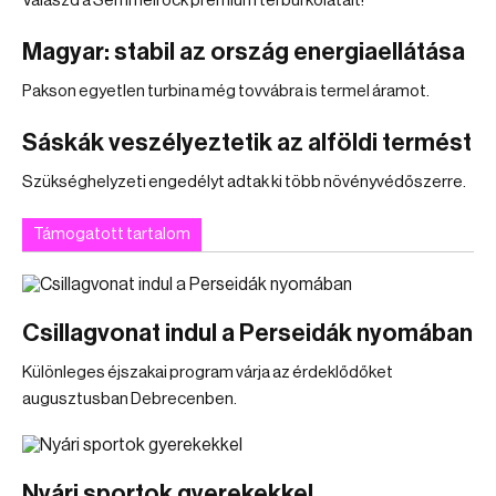
Válaszd a Semmelrock prémium térburkolatait!
Magyar: stabil az ország energiaellátása
Pakson egyetlen turbina még tovvábra is termel áramot.
Sáskák veszélyeztetik az alföldi termést
Szükséghelyzeti engedélyt adtak ki több növényvédőszerre.
Támogatott tartalom
Csillagvonat indul a Perseidák nyomában
Különleges éjszakai program várja az érdeklődőket
augusztusban Debrecenben.
Nyári sportok gyerekekkel