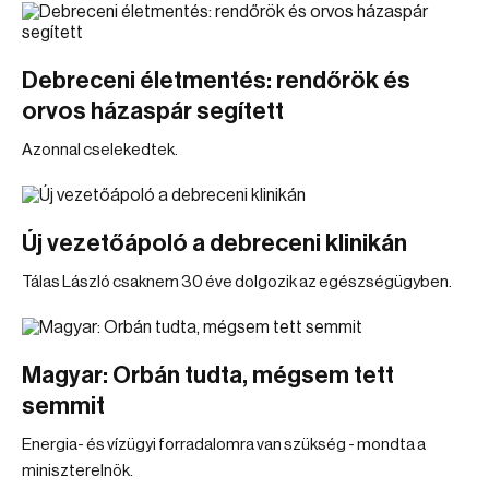
Debreceni életmentés: rendőrök és
orvos házaspár segített
Azonnal cselekedtek.
Új vezetőápoló a debreceni klinikán
Tálas László csaknem 30 éve dolgozik az egészségügyben.
Magyar: Orbán tudta, mégsem tett
semmit
Energia- és vízügyi forradalomra van szükség - mondta a
miniszterelnök.