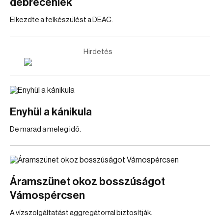
debreceniek
Elkezdte a felkészülést a DEAC.
Hirdetés
Enyhül a kánikula
De marad a meleg idő.
Áramszünet okoz bosszúságot
Vámospércsen
A vízszolgáltatást aggregátorral biztosítják.