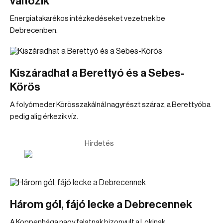
változik
Energiatakarékos intézkedéseket vezetnek be
Debrecenben.
Kiszáradhat a Berettyó és a Sebes-
Körös
A folyómeder Körösszakálnál nagyrészt száraz, a Berettyóba
pedig alig érkezik víz.
Hirdetés
Három gól, fájó lecke a Debrecennek
A Koppenhága nagy falatnak bizonyult a Lokinak.