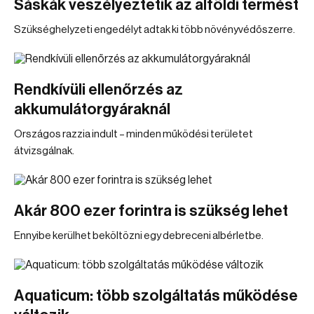
Sáskák veszélyeztetik az alföldi termést
Szükséghelyzeti engedélyt adtak ki több növényvédőszerre.
Rendkívüli ellenőrzés az
akkumulátorgyáraknál
Országos razzia indult – minden működési területet
átvizsgálnak.
Akár 800 ezer forintra is szükség lehet
Ennyibe kerülhet beköltözni egy debreceni albérletbe.
Aquaticum: több szolgáltatás működése