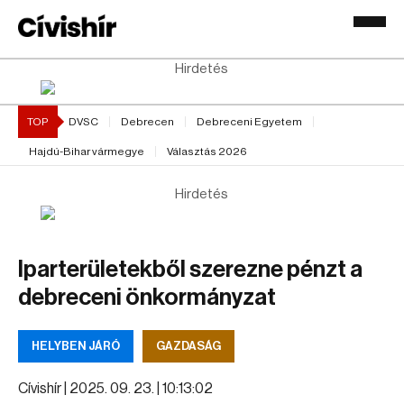
Hirdetés
TOP
DVSC
Debrecen
Debreceni Egyetem
Hajdú-Bihar vármegye
Választás 2026
Hirdetés
Iparterületekből szerezne pénzt a
debreceni önkormányzat
HELYBEN JÁRÓ
GAZDASÁG
Cívishír |
2025. 09. 23. | 10:13:02