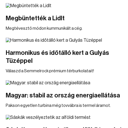
Megbüntették a Lidlt
Megtévesztő módon kummunikált a cég.
Harmonikus és időtálló kert a Gulyás
Tüzéppel
Válaszd a Semmelrock prémium térburkolatait!
Magyar: stabil az ország energiaellátása
Pakson egyetlen turbina még tovvábra is termel áramot.