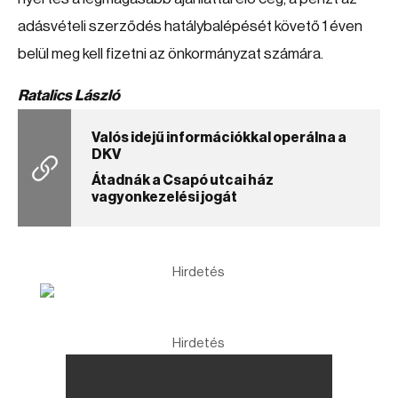
adásvételi szerződés hatálybalépését követő 1 éven
belül meg kell fizetni az önkormányzat számára.
Ratalics László
Valós idejű információkkal operálna a
DKV
Átadnák a Csapó utcai ház
vagyonkezelési jogát
Hirdetés
Hirdetés