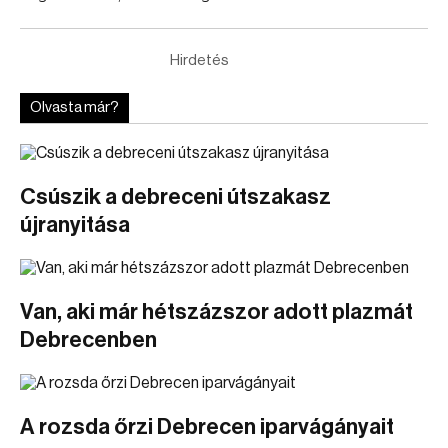
Hirdetés
Olvasta már?
Csúszik a debreceni útszakasz
újranyitása
Van, aki már hétszázszor adott plazmát
Debrecenben
A rozsda őrzi Debrecen iparvágányait