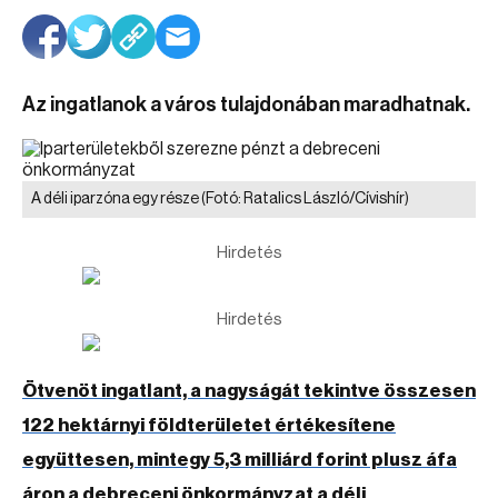
Az ingatlanok a város tulajdonában maradhatnak.
A déli iparzóna egy része
(Fotó: Ratalics László/Cívishír)
Hirdetés
Hirdetés
Ötvenöt ingatlant, a nagyságát tekintve összesen
122 hektárnyi földterületet értékesítene
együttesen, mintegy 5,3 milliárd forint plusz áfa
áron a debreceni önkormányzat a déli