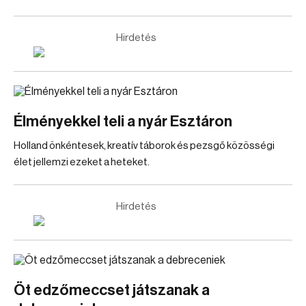
Hirdetés
Élményekkel teli a nyár Esztáron
Holland önkéntesek, kreatív táborok és pezsgő közösségi
élet jellemzi ezeket a heteket.
Hirdetés
Öt edzőmeccset játszanak a