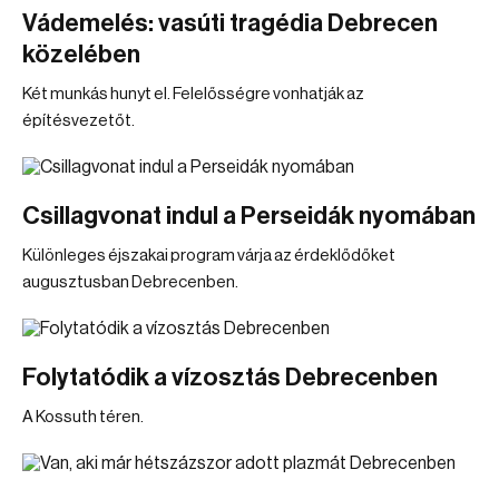
Vádemelés: vasúti tragédia Debrecen
közelében
Két munkás hunyt el. Felelősségre vonhatják az
építésvezetőt.
Csillagvonat indul a Perseidák nyomában
Különleges éjszakai program várja az érdeklődőket
augusztusban Debrecenben.
Folytatódik a vízosztás Debrecenben
A Kossuth téren.