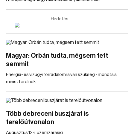
Hirdetés
Magyar: Orbán tudta, mégsem tett
semmit
Energia- és vízügyi forradalomra van szükség - mondta a
miniszterelnök.
Több debreceni buszjárat is
terelőútvonalon
Augusztus 12-i, üzemzárásig.