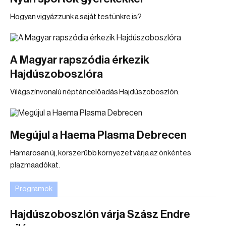
Hogyan vigyázzunk a saját testünkre is?
A Magyar rapszódia érkezik
Hajdúszoboszlóra
Világszínvonalú néptáncelőadás Hajdúszoboszlón.
Megújul a Haema Plasma Debrecen
Hamarosan új, korszerűbb környezet várja az önkéntes
plazmaadókat.
Programok
Hajdúszoboszlón várja Szász Endre