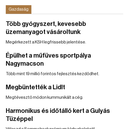
Gazdaság
Több gyógyszert, kevesebb
üzemanyagot vásároltunk
Megérkezett a KSH legfrissebb jelentése.
Épülhet a műfüves sportpálya
Nagymacson
Több mint 19 millió forintos fejlesztés kezdődhet.
Megbüntették a Lidlt
Megtévesztő módon kummunikált a cég.
Harmonikus és időtálló kert a Gulyás
Tüzéppel