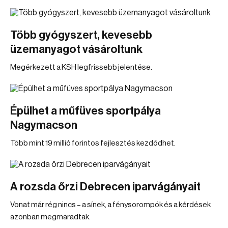
Több gyógyszert, kevesebb
üzemanyagot vásároltunk
Megérkezett a KSH legfrissebb jelentése.
Épülhet a műfüves sportpálya
Nagymacson
Több mint 19 millió forintos fejlesztés kezdődhet.
A rozsda őrzi Debrecen iparvágányait
Vonat már rég nincs – a sínek, a fénysorompók és a kérdések
azonban megmaradtak.