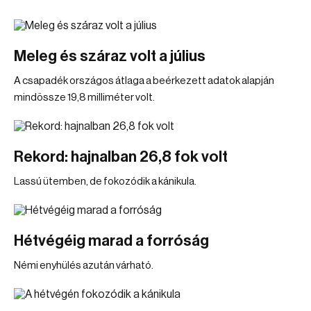
Meleg és száraz volt a július
A csapadék országos átlaga a beérkezett adatok alapján
mindössze 19,8 milliméter volt.
Rekord: hajnalban 26,8 fok volt
Lassú ütemben, de fokozódik a kánikula.
Hétvégéig marad a forróság
Némi enyhülés azután várható.