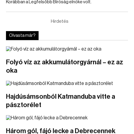
Korábban a Legfelsőbb Bíróság elnöke volt.
Hirdetés
Olvasta már?
Folyó víz az akkumulátorgyárnál – ez az
oka
Hajdúsámsonból Katmanduba vitte a
pásztorélet
Három gól, fájó lecke a Debrecennek