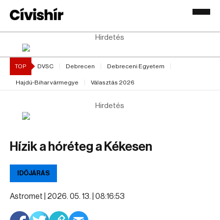
Hirdetés
TOP
DVSC
Debrecen
Debreceni Egyetem
Hajdú-Bihar vármegye
Választás 2026
Hirdetés
Hízik a hóréteg a Kékesen
IDŐJÁRÁS
Astromet |
2026. 05. 13. | 08:16:53