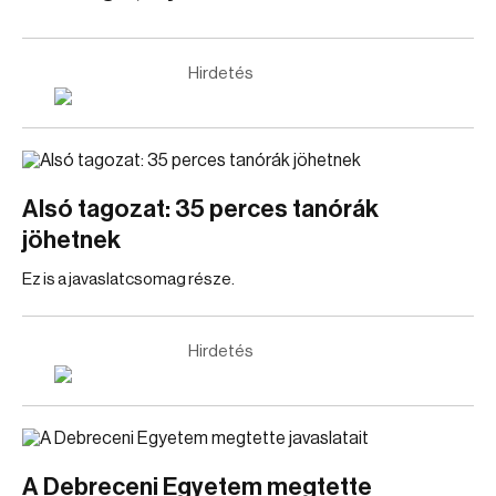
Hirdetés
Alsó tagozat: 35 perces tanórák
jöhetnek
Ez is a javaslatcsomag része.
Hirdetés
A Debreceni Egyetem megtette