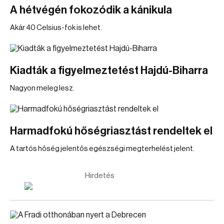
A hétvégén fokozódik a kánikula
Akár 40 Celsius-fok is lehet.
Kiadták a figyelmeztetést Hajdú-Biharra
Nagyon meleg lesz.
Harmadfokú hőségriasztást rendeltek el
A tartós hőség jelentős egészségi megterhelést jelent.
Hirdetés