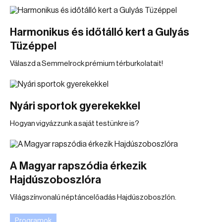
Harmonikus és időtálló kert a Gulyás
Tüzéppel
Válaszd a Semmelrock prémium térburkolatait!
Nyári sportok gyerekekkel
Hogyan vigyázzunk a saját testünkre is?
A Magyar rapszódia érkezik
Hajdúszoboszlóra
Világszínvonalú néptáncelőadás Hajdúszoboszlón.
Programok