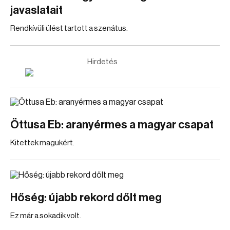
javaslatait
Rendkívüli ülést tartott a szenátus.
Hirdetés
Öttusa Eb: aranyérmes a magyar csapat
Kitettek magukért.
Hőség: újabb rekord dőlt meg
Ez már a sokadik volt.