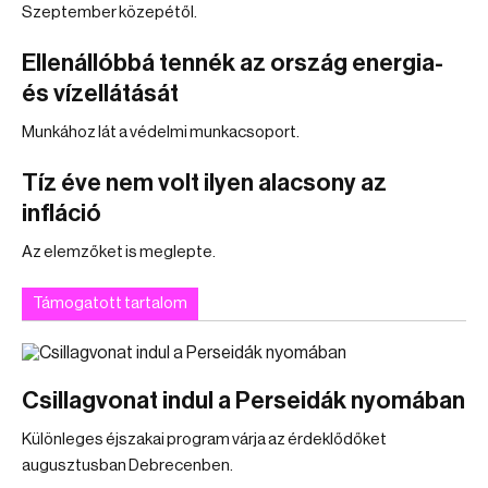
Szeptember közepétől.
Ellenállóbbá tennék az ország energia-
és vízellátását
Munkához lát a védelmi munkacsoport.
Tíz éve nem volt ilyen alacsony az
infláció
Az elemzőket is meglepte.
Támogatott tartalom
Csillagvonat indul a Perseidák nyomában
Különleges éjszakai program várja az érdeklődőket
augusztusban Debrecenben.