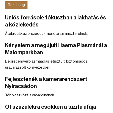
Gazdaság
Uniós források: fókuszban a lakhatás és
a közlekedés
Átalakítják az országot - mondta a miniszterelnök.
Kényelem a megújult Haema Plasmánál a
Malomparkban
Debreceni vérplazmaadás letisztult, biztonságos,
újjávarázsolt környezetben.
Fejlesztenék a kamerarendszert
Nyíracsádon
Több eszközt is vásárolnának.
Öt százalékra csökken a tűzifa áfája