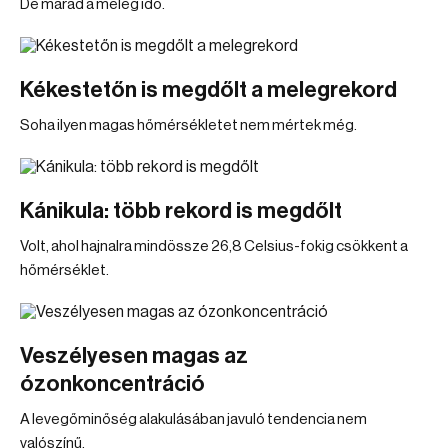
De marad a meleg idő.
Kékestetőn is megdőlt a melegrekord
Soha ilyen magas hőmérsékletet nem mértek még.
Kánikula: több rekord is megdőlt
Volt, ahol hajnalra mindössze 26,8 Celsius-fokig csökkent a
hőmérséklet.
Veszélyesen magas az
ózonkoncentráció
A levegőminőség alakulásában javuló tendencia nem
valószínű.