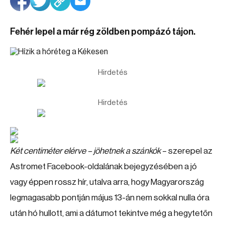
Fehér lepel a már rég zöldben pompázó tájon.
Hirdetés
Hirdetés
Két centiméter elérve – jöhetnek a szánkók
– szerepel az
Astromet Facebook-oldalának bejegyzésében a jó
vagy éppen rossz hír, utalva arra, hogy Magyarország
legmagasabb pontján május 13-án nem sokkal nulla óra
után hó hullott, ami a dátumot tekintve még a hegytetőn