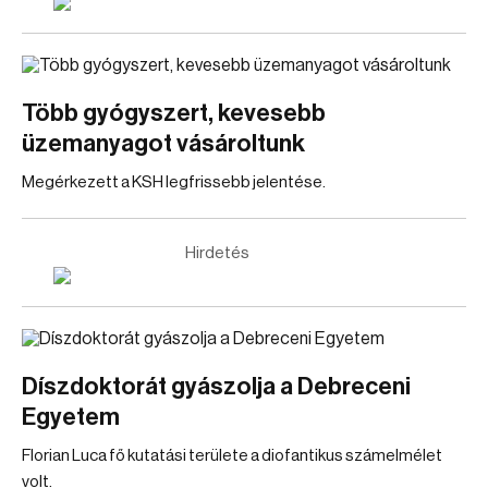
Több gyógyszert, kevesebb
üzemanyagot vásároltunk
Megérkezett a KSH legfrissebb jelentése.
Hirdetés
Díszdoktorát gyászolja a Debreceni
Egyetem
Florian Luca fő kutatási területe a diofantikus számelmélet
volt.