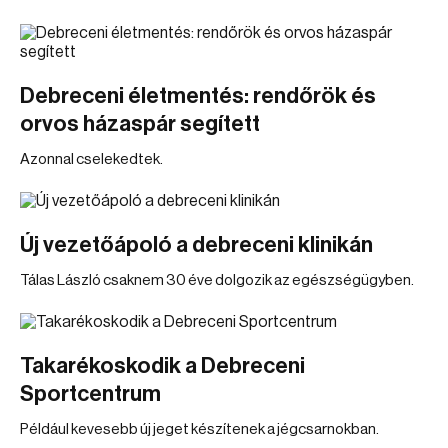
Debreceni életmentés: rendőrök és
orvos házaspár segített
Azonnal cselekedtek.
Új vezetőápoló a debreceni klinikán
Tálas László csaknem 30 éve dolgozik az egészségügyben.
Takarékoskodik a Debreceni
Sportcentrum
Például kevesebb új jeget készítenek a jégcsarnokban.