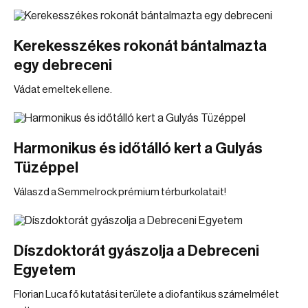
Kerekesszékes rokonát bántalmazta
egy debreceni
Vádat emeltek ellene.
Harmonikus és időtálló kert a Gulyás
Tüzéppel
Válaszd a Semmelrock prémium térburkolatait!
Díszdoktorát gyászolja a Debreceni
Egyetem
Florian Luca fő kutatási területe a diofantikus számelmélet