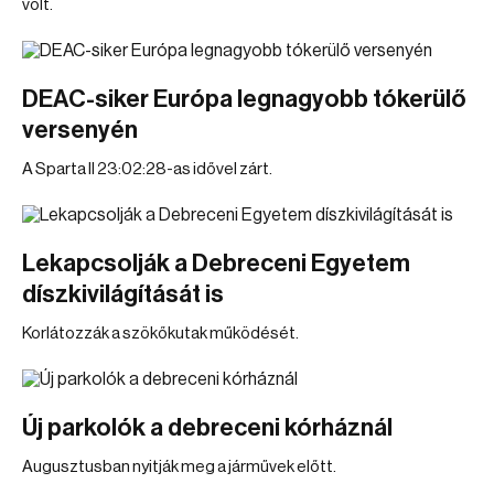
volt.
DEAC-siker Európa legnagyobb tókerülő
versenyén
A Sparta II 23:02:28-as idővel zárt.
Lekapcsolják a Debreceni Egyetem
díszkivilágítását is
Korlátozzák a szökőkutak működését.
Új parkolók a debreceni kórháznál
Augusztusban nyitják meg a járművek előtt.