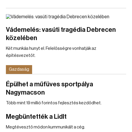
Vádemelés: vasúti tragédia Debrecen
közelében
Két munkás hunyt el. Felelősségre vonhatják az
építésvezetőt.
Gazdaság
Épülhet a műfüves sportpálya
Nagymacson
Több mint 19 millió forintos fejlesztés kezdődhet.
Megbüntették a Lidlt
Megtévesztő módon kummunikált a cég.