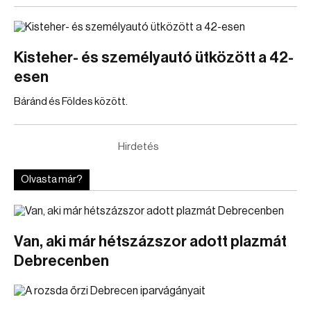
Kisteher- és személyautó ütközött a 42-
esen
Báránd és Földes között.
Hirdetés
Olvasta már?
Van, aki már hétszázszor adott plazmát
Debrecenben