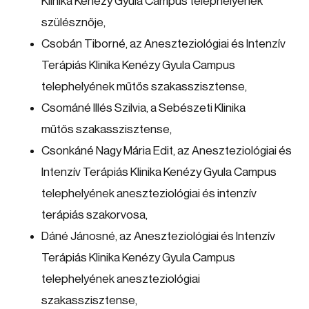
Klinika Kenézy Gyula Campus telephelyének
szülésznője,
Csobán Tiborné, az Aneszteziológiai és Intenzív
Terápiás Klinika Kenézy Gyula Campus
telephelyének műtős szakasszisztense,
Csománé Illés Szilvia, a Sebészeti Klinika
műtős szakasszisztense,
Csonkáné Nagy Mária Edit, az Aneszteziológiai és
Intenzív Terápiás Klinika Kenézy Gyula Campus
telephelyének aneszteziológiai és intenzív
terápiás szakorvosa,
Dáné Jánosné, az Aneszteziológiai és Intenzív
Terápiás Klinika Kenézy Gyula Campus
telephelyének aneszteziológiai
szakasszisztense,