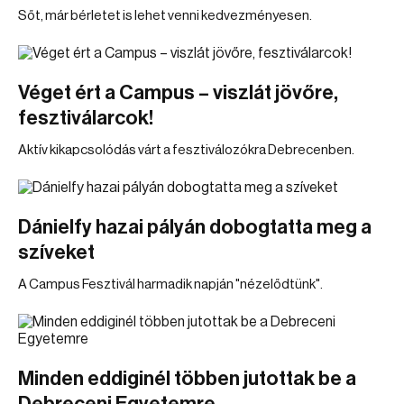
Sőt, már bérletet is lehet venni kedvezményesen.
Véget ért a Campus – viszlát jövőre,
fesztiválarcok!
Aktív kikapcsolódás várt a fesztiválozókra Debrecenben.
Dánielfy hazai pályán dobogtatta meg a
szíveket
A Campus Fesztivál harmadik napján "nézelődtünk".
Minden eddiginél többen jutottak be a