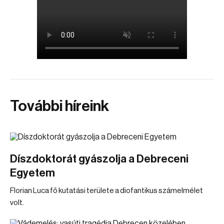
További híreink
Díszdoktorát gyászolja a Debreceni
Egyetem
Florian Luca fő kutatási területe a diofantikus számelmélet
volt.