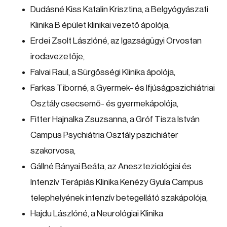
Dudásné Kiss Katalin Krisztina, a Belgyógyászati
Klinika B épület klinikai vezető ápolója,
Erdei Zsolt Lászlóné, az Igazságügyi Orvostan
irodavezetője,
Falvai Raul, a Sürgősségi Klinika ápolója,
Farkas Tiborné, a Gyermek- és Ifjúságpszichiátriai
Osztály csecsemő- és gyermekápolója,
Fitter Hajnalka Zsuzsanna, a Gróf Tisza István
Campus Psychiátria Osztály pszichiáter
szakorvosa,
Gállné Bányai Beáta, az Aneszteziológiai és
Intenzív Terápiás Klinika Kenézy Gyula Campus
telephelyének intenzív betegellátó szakápolója,
Hajdu Lászlóné, a Neurológiai Klinika