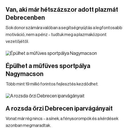
Van, aki már hétszázszor adott plazmát
Debrecenben
Sok donor számára valóban a segítségnyújtás a legfontosabb
motiváció, nem a pénz – tudtuk meg a plazmaközpont
vezetőjétől.
Épülhet a műfüves sportpálya
Nagymacson
Több mint 19 millió forintos fejlesztés kezdődhet.
A rozsda őrzi Debrecen iparvágányait
Vonat már rég nincs – a sínek, a fénysorompók és a kérdések
azonban megmaradtak.