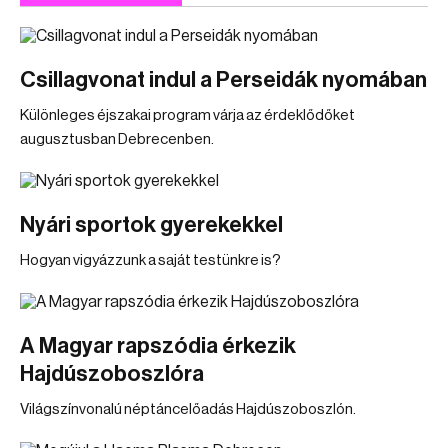
Csillagvonat indul a Perseidák nyomában
Különleges éjszakai program várja az érdeklődőket
augusztusban Debrecenben.
Nyári sportok gyerekekkel
Hogyan vigyázzunk a saját testünkre is?
A Magyar rapszódia érkezik
Hajdúszoboszlóra
Világszínvonalú néptáncelőadás Hajdúszoboszlón.