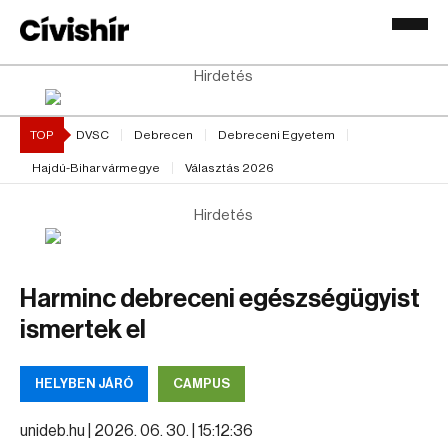
Hirdetés
TOP
DVSC
Debrecen
Debreceni Egyetem
Hajdú-Bihar vármegye
Választás 2026
Hirdetés
Harminc debreceni egészségügyist
ismertek el
HELYBEN JÁRÓ
CAMPUS
unideb.hu |
2026. 06. 30. | 15:12:36