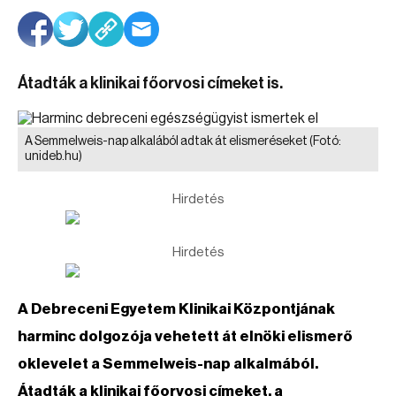
Átadták a klinikai főorvosi címeket is.
A Semmelweis-nap alkalából adtak át elismeréseket
(Fotó:
unideb.hu)
Hirdetés
Hirdetés
A Debreceni Egyetem Klinikai Központjának
harminc dolgozója vehetett át elnöki elismerő
oklevelet a Semmelweis-nap alkalmából.
Átadták a klinikai főorvosi címeket, a