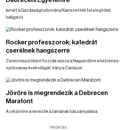
Debreceni Egyetemre
Ismét a Gazdaságtudományi Karra vették fel a legtöbb
hallgatót.
Rocker professzorok: katedrát
cserélnek hangszerre
Zenei misszióként hozzák vissza a Nagyerdőre a hetvenes-
nyolcvanas évek világát. Irány a Campus!
Jövőre is megrendezik a Debrecen
Maratont
A cél jövőre a nevezők számának túlszárnyalása.
Hirdetés