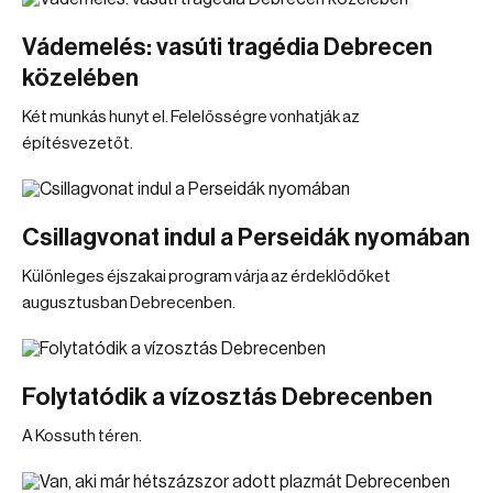
Vádemelés: vasúti tragédia Debrecen
közelében
Két munkás hunyt el. Felelősségre vonhatják az
építésvezetőt.
Csillagvonat indul a Perseidák nyomában
Különleges éjszakai program várja az érdeklődőket
augusztusban Debrecenben.
Folytatódik a vízosztás Debrecenben
A Kossuth téren.