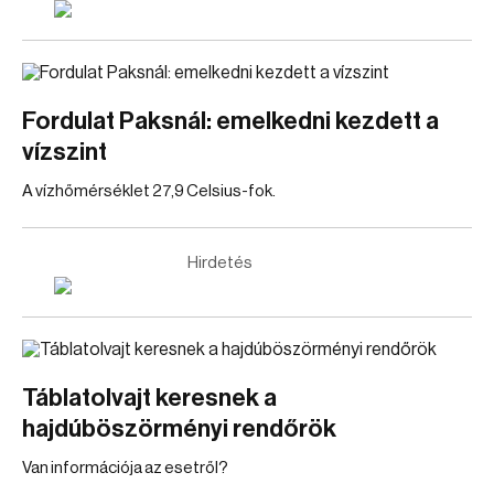
Fordulat Paksnál: emelkedni kezdett a
vízszint
A vízhőmérséklet 27,9 Celsius-fok.
Hirdetés
Táblatolvajt keresnek a
hajdúböszörményi rendőrök
Van információja az esetről?