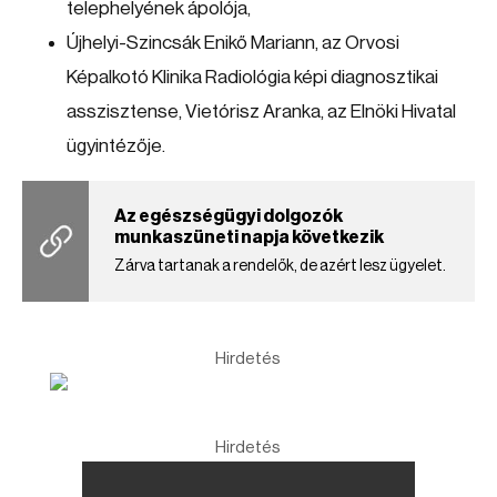
telephelyének ápolója,
Újhelyi-Szincsák Enikő Mariann, az Orvosi
Képalkotó Klinika Radiológia képi diagnosztikai
asszisztense, Vietórisz Aranka, az Elnöki Hivatal
ügyintézője.
Az egészségügyi dolgozók
munkaszüneti napja következik
Zárva tartanak a rendelők, de azért lesz ügyelet.
Hirdetés
Hirdetés