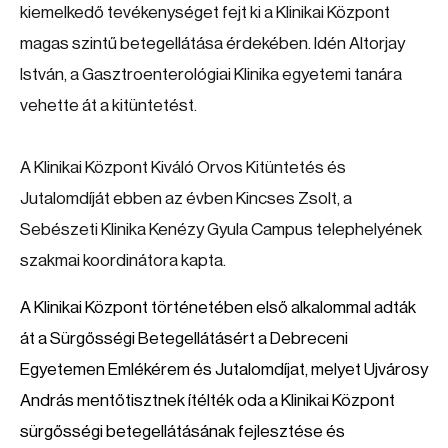
kiemelkedő tevékenységet fejt ki a Klinikai Központ
magas szintű betegellátása érdekében. Idén Altorjay
István, a Gasztroenterológiai Klinika egyetemi tanára
vehette át a kitüntetést.
A Klinikai Központ Kiváló Orvos Kitüntetés és
Jutalomdíját ebben az évben Kincses Zsolt, a
Sebészeti Klinika Kenézy Gyula Campus telephelyének
szakmai koordinátora kapta.
A Klinikai Központ történetében első alkalommal adták
át a Sürgősségi Betegellátásért a Debreceni
Egyetemen Emlékérem és Jutalomdíjat, melyet Ujvárosy
András mentőtisztnek ítélték oda a Klinikai Központ
sürgősségi betegellátásának fejlesztése és