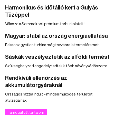
Harmonikus és időtálló kert a Gulyás
Tüzéppel
Válaszd a Semmelrock prémium térburkolatait!
Magyar: stabil az ország energiaellátása
Pakson egyetlen turbina még tovvábra is termel áramot.
Sáskák veszélyeztetik az alföldi termést
Szükséghelyzeti engedélyt adtak ki több növényvédőszerre.
Rendkívüli ellenőrzés az
akkumulátorgyáraknál
Országos razzia indult – minden működési területet
átvizsgálnak.
Támogatott tartalom