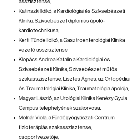
asszisztense,
Katinszki Ildikó, a Kardiológiai és Szívsebészeti
Klinika, Szívsebészet diplomás ápoló-
kardiotechnikusa,
Kerti Tünde Ildikó, a Gasztroenterológiai Klinika
vezető asszisztense
Klepács Andrea Katalin a Kardiológiai és
Szívsebészeti Klinika, Szívsebészet műtős
szakasszisztense, Lisztes Ágnes, az Ortopédiai
és Traumatológiai Klinika, Traumatológia ápolója,
Magyar László, az Urológiai Klinika Kenézy Gyula
Campus telephelyének szakorvosa,
Molnár Viola, a Fürdőgyógyászati Centrum
fizioterápiás szakasszisztense,
csoportvezetője,