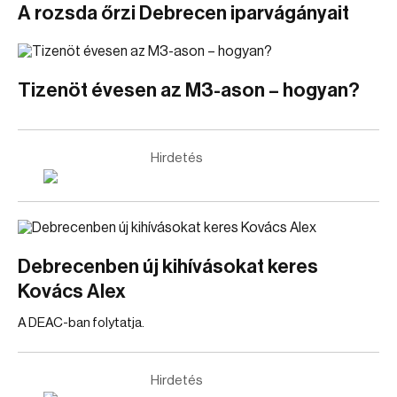
A rozsda őrzi Debrecen iparvágányait
Tizenöt évesen az M3-ason – hogyan?
Hirdetés
Debrecenben új kihívásokat keres
Kovács Alex
A DEAC-ban folytatja.
Hirdetés