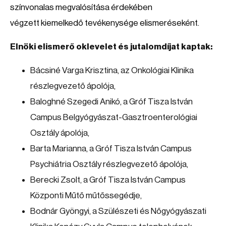
színvonalas megvalósítása érdekében
végzett kiemelkedő tevékenysége elismeréseként.
Elnöki elismerő oklevelet és jutalomdíjat kaptak:
Bácsiné Varga Krisztina, az Onkológiai Klinika
részlegvezető ápolója,
Baloghné Szegedi Anikó, a Gróf Tisza István
Campus Belgyógyászat-Gasztroenterológiai
Osztály ápolója,
Barta Marianna, a Gróf Tisza István Campus
Psychiátria Osztály részlegvezető ápolója,
Berecki Zsolt, a Gróf Tisza István Campus
Központi Műtő műtőssegédje,
Bodnár Gyöngyi, a Szülészeti és Nőgyógyászati