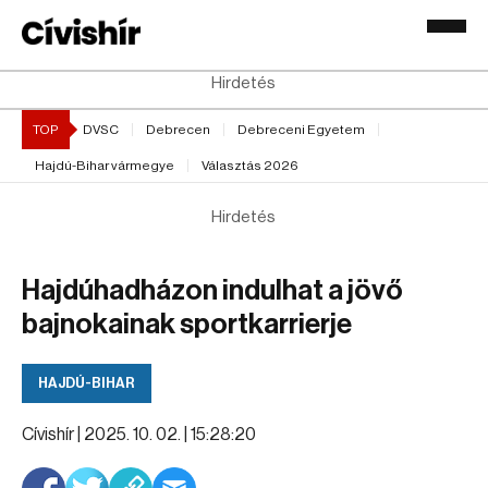
Hirdetés
TOP
DVSC
Debrecen
Debreceni Egyetem
Hajdú-Bihar vármegye
Választás 2026
Hirdetés
Hajdúhadházon indulhat a jövő
bajnokainak sportkarrierje
HAJDÚ-BIHAR
Cívishír |
2025. 10. 02. | 15:28:20