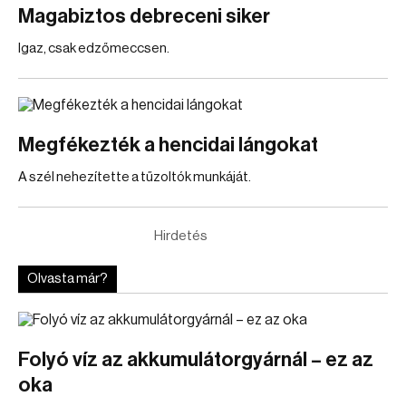
Magabiztos debreceni siker
Igaz, csak edzőmeccsen.
Megfékezték a hencidai lángokat
A szél nehezítette a tűzoltók munkáját.
Hirdetés
Olvasta már?
Folyó víz az akkumulátorgyárnál – ez az
oka