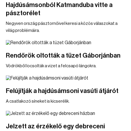
Hajdúsámsonból Katmanduba vitte a
pásztorélet
Negyven ország pásztornőivel keresi a közös válaszokat a
világ problémáira.
Rendőrök oltották a tüzet Gáborjánban
Vödrökből locsolták a vizet a felcsapó lángokra.
Felújítják a hajdúsámsoni vasúti átjárót
A csatlakozó síneket is kicserélik.
Jelzett az érzékelő egy debreceni