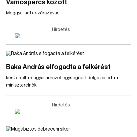
Vámospércs között
Meggyulladt a széraz avar.
Hirdetés
Baka András elfogadta a felkérést
készen áll a magyar nemzet egységéért dolgozni - írta a
miniszterelnök.
Hirdetés