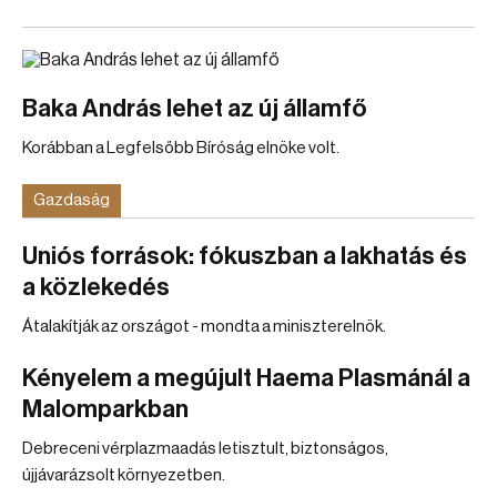
Baka András lehet az új államfő
Korábban a Legfelsőbb Bíróság elnöke volt.
Gazdaság
Uniós források: fókuszban a lakhatás és
a közlekedés
Átalakítják az országot - mondta a miniszterelnök.
Kényelem a megújult Haema Plasmánál a
Malomparkban
Debreceni vérplazmaadás letisztult, biztonságos,
újjávarázsolt környezetben.