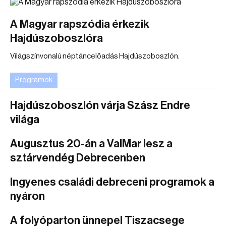
A Magyar rapszódia érkezik
Hajdúszoboszlóra
Világszínvonalú néptáncelőadás Hajdúszoboszlón.
Programok
Hajdúszoboszlón várja Szász Endre
világa
Augusztus 20-án a ValMar lesz a
sztárvendég Debrecenben
Ingyenes családi debreceni programok a
nyáron
A folyóparton ünnepel Tiszacsege