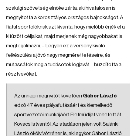
szakági szövetség elnöke zárta, aki hivatalosan is
megnyitotta a korosztályos országos bajnokságot. A
fiatal sportolóknak azt kívánta, hogy mielőbb érjék el a
kitűzött céljaikat, majd merjenek még nagyobbakat is
megfogalmazni. – Legyen ez a verseny kiváló
felkészülés a jövő nagy megmérettetéseire, és
mutassátok meg a tudásotok legjavát – buzdította a
résztvevőket.
Az ünnepi megnyitót követően
Gábor László
edző 47 éves pályafutásáért és kiemelkedő
sportvezetői munkájáért Életműdíjat vehetett át
Kovács Istvántól. Az átadáson jelen volt Salánki
László ökölvívótréner is, aki egykor Gábor László