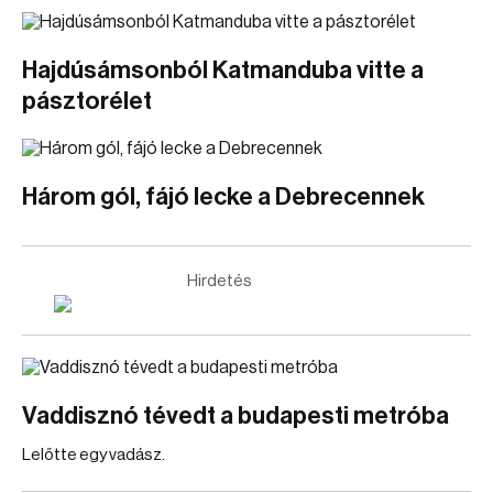
Hajdúsámsonból Katmanduba vitte a
pásztorélet
Három gól, fájó lecke a Debrecennek
Hirdetés
Vaddisznó tévedt a budapesti metróba
Lelőtte egy vadász.