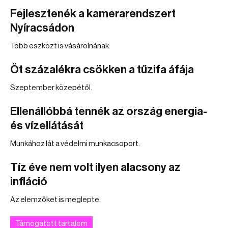
Fejlesztenék a kamerarendszert
Nyíracsádon
Több eszközt is vásárolnának.
Öt százalékra csökken a tűzifa áfája
Szeptember közepétől.
Ellenállóbbá tennék az ország energia-
és vízellátását
Munkához lát a védelmi munkacsoport.
Tíz éve nem volt ilyen alacsony az
infláció
Az elemzőket is meglepte.
Támogatott tartalom