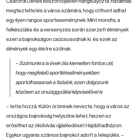
Csáfordi Dénes köszöntőjében hangsúlyozta: hatalmas
megtiszteltetés a város számára, hogy otthont adhat
egy ilyen rangos sporteseménynek. Mint mondta, a
felkészülés és a versenyzés során szerzett élmények
ezen a bajnokságon csúcsosodnak ki, és ezek az
élmények egy életre szólnak.
– Számunkra is évek óta kiemelten fontos cél,
hogy megfelelő sportlétesítményekben
sportolhassanak a fiatalok, ezen dolgozunk
közösen az országgyűlési képviselővel is
– tette hozzá. Külön örömnek nevezte, hogy a város az
országos bajnokság helyszíne lehet, hiszen ez
erősíthet az ökölvívás újjáéledését Hajdúhadházon.
Egykor ugyanis számos bajnokot adott a település. –