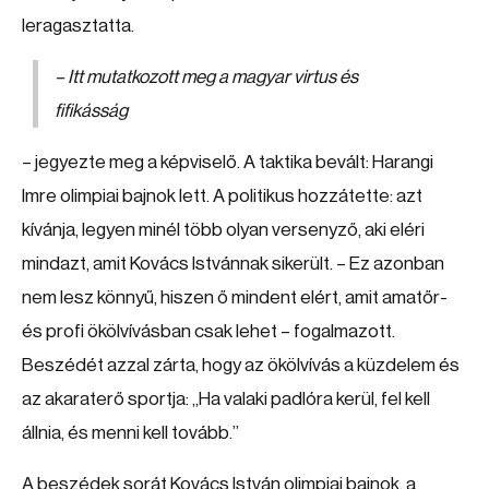
leragasztatta.
– Itt mutatkozott meg a magyar virtus és
fifikásság
– jegyezte meg a képviselő. A taktika bevált: Harangi
Imre olimpiai bajnok lett. A politikus hozzátette: azt
kívánja, legyen minél több olyan versenyző, aki eléri
mindazt, amit Kovács Istvánnak sikerült. – Ez azonban
nem lesz könnyű, hiszen ő mindent elért, amit amatőr-
és profi ökölvívásban csak lehet – fogalmazott.
Beszédét azzal zárta, hogy az ökölvívás a küzdelem és
az akaraterő sportja: „Ha valaki padlóra kerül, fel kell
állnia, és menni kell tovább.”
A beszédek sorát Kovács István olimpiai bajnok, a