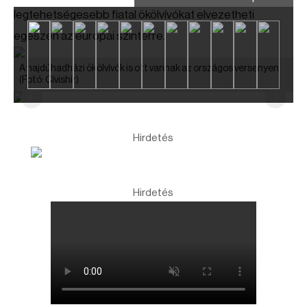
legtehetségesebb fiatal ökölvívókat elvezetheti
egészen az európai színtérre.
A hajdúhadházi ökölvívók is ott vannak az országos versenyen
(Fotó: Cívishír)
Hirdetés
Hirdetés