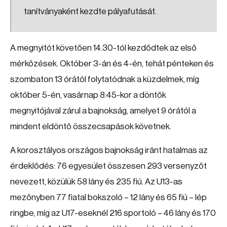
tanítványaként kezdte pályafutását.
A megnyitót követően 14.30-tól kezdődtek az első
mérkőzések. Október 3-án és 4-én, tehát pénteken és
szombaton 13 órától folytatódnak a küzdelmek, míg
október 5-én, vasárnap 8:45-kor a döntők
megnyitójával zárul a bajnokság, amelyet 9 órától a
mindent eldöntő összecsapások követnek.
A korosztályos országos bajnokság iránt hatalmas az
érdeklődés: 76 egyesület összesen 293 versenyzőt
nevezett, közülük 58 lány és 235 fiú. Az U13-as
mezőnyben 77 fiatal bokszoló – 12 lány és 65 fiú – lép
ringbe, míg az U17-eseknél 216 sportoló – 46 lány és 170