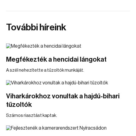
További híreink
Megfékezték a hencidai lángokat
A szél nehezítette a tűzoltók munkáját.
Viharkárokhoz vonultak a hajdú-bihari
tűzoltók
Számos riasztást kaptak.