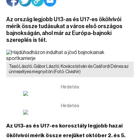
Az ország legjobb U13-as és U17-es ökölvívói
mérik össze tudásukat a város első országos
bajnokságán, ahol már az Európa-bajnoki
szereplés is tét.
Tasó László, Gábor László, Kovács István és Csáfordi Dénes az
ünnepélyes megnyitón
(Fotó: Cívishír)
Hirdetés
Hirdetés
Az U13-as és U17-es korosztály legjobb hazai
ökölvívói mérik össze erejüket október 2. és 5.