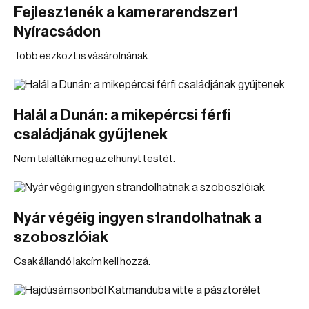
Fejlesztenék a kamerarendszert
Nyíracsádon
Több eszközt is vásárolnának.
Halál a Dunán: a mikepércsi férfi
családjának gyűjtenek
Nem találták meg az elhunyt testét.
Nyár végéig ingyen strandolhatnak a
szoboszlóiak
Csak állandó lakcím kell hozzá.