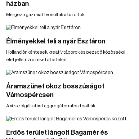
házban
Mérgező gáz miatt vonultak a tűzoltók.
Élményekkel teli a nyár Esztáron
Holland önkéntesek, kreatív táborok és pezsgő közösségi
élet jellemzi ezeket a heteket.
Áramszünet okoz bosszúságot
Vámospércsen
A vízszolgáltatást aggregátorral biztosítják.
Erdős terület lángolt Bagamér és