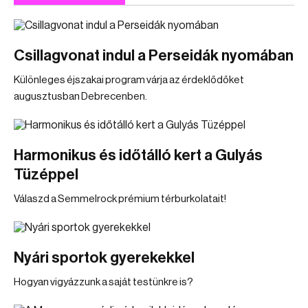
Csillagvonat indul a Perseidák nyomában
Különleges éjszakai program várja az érdeklődőket
augusztusban Debrecenben.
Harmonikus és időtálló kert a Gulyás
Tüzéppel
Válaszd a Semmelrock prémium térburkolatait!
Nyári sportok gyerekekkel
Hogyan vigyázzunk a saját testünkre is?