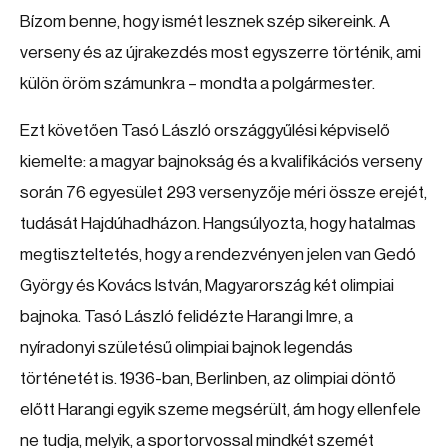
Bízom benne, hogy ismét lesznek szép sikereink. A
verseny és az újrakezdés most egyszerre történik, ami
külön öröm számunkra – mondta a polgármester.
Ezt követően Tasó László országgyűlési képviselő
kiemelte: a magyar bajnokság és a kvalifikációs verseny
során 76 egyesület 293 versenyzője méri össze erejét,
tudását Hajdúhadházon. Hangsúlyozta, hogy hatalmas
megtiszteltetés, hogy a rendezvényen jelen van Gedó
György és Kovács István, Magyarország két olimpiai
bajnoka. Tasó László felidézte Harangi Imre, a
nyíradonyi születésű olimpiai bajnok legendás
történetét is. 1936-ban, Berlinben, az olimpiai döntő
előtt Harangi egyik szeme megsérült, ám hogy ellenfele
ne tudja, melyik, a sportorvossal mindkét szemét