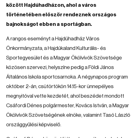
között Hajdúhadházon, ahol a város
történetében először rendeznek országos
bajnokságot ebben a sportágban.
A rangos eseményt a Hajdúhadház Város
Önkormányzata, a Hajdúkaland Kulturális- és
Sportegyesület és a Magyar Ökölvívók Szövetsége
közösen szervezi, helyszíne pedig a Földi János
Általános Iskola sportcsarnoka. A négynapos program
október 2-án, csütörtökön 14.15-kor ünnepélyes
megnyitóval vette kezdetét, ahol beszédet mondott
Csáfordi Dénes polgármester, Kovács István, a Magyar
Ökölvívók Szövetségének elnöke, valamint Tasó László
országgyűlési képviselő.