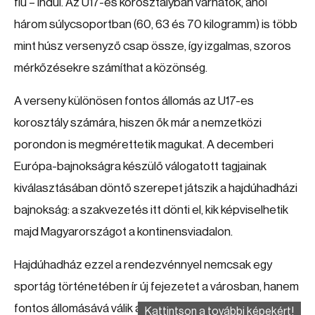
fiú – indul. Az U17-es korosztályban várhatók, ahol
három súlycsoportban (60, 63 és 70 kilogramm) is több
mint húsz versenyző csap össze, így izgalmas, szoros
mérkőzésekre számíthat a közönség.
A verseny különösen fontos állomás az U17-es
korosztály számára, hiszen ők már a nemzetközi
porondon is megmérettetik magukat. A decemberi
Európa-bajnokságra készülő válogatott tagjainak
kiválasztásában döntő szerepet játszik a hajdúhadházi
bajnokság: a szakvezetés itt dönti el, kik képviselhetik
majd Magyarországot a kontinensviadalon.
Hajdúhadház ezzel a rendezvénnyel nemcsak egy
sportág történetében ír új fejezetet a városban, hanem
fontos állomásává válik annak az útnak is, amely a
Kattintson a további képekért!