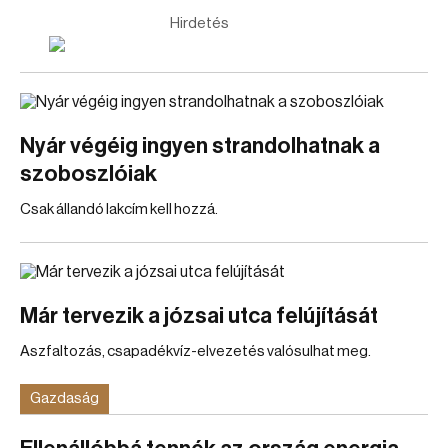
Hirdetés
Nyár végéig ingyen strandolhatnak a
szoboszlóiak
Csak állandó lakcím kell hozzá.
Már tervezik a józsai utca felújítását
Aszfaltozás, csapadékvíz-elvezetés valósulhat meg.
Gazdaság