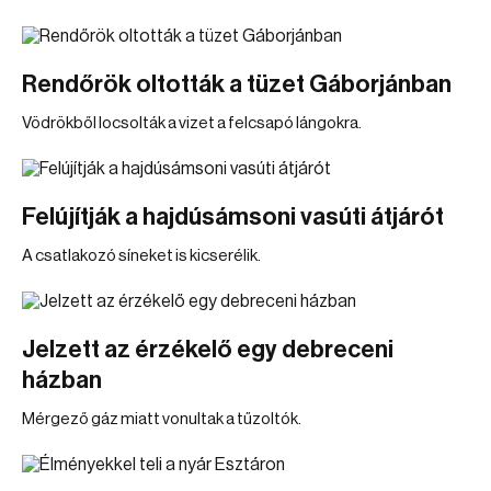
Rendőrök oltották a tüzet Gáborjánban
Vödrökből locsolták a vizet a felcsapó lángokra.
Felújítják a hajdúsámsoni vasúti átjárót
A csatlakozó síneket is kicserélik.
Jelzett az érzékelő egy debreceni
házban
Mérgező gáz miatt vonultak a tűzoltók.