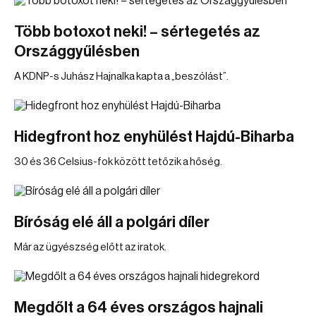
Több botoxot neki! – sértegetés az
Országgyűlésben
A KDNP-s Juhász Hajnalka kapta a „beszólást”.
Hidegfront hoz enyhülést Hajdú-Biharba
30 és 36 Celsius-fok között tetőzik a hőség.
Bíróság elé áll a polgári díler
Már az ügyészség előtt az iratok.
Megdőlt a 64 éves országos hajnali