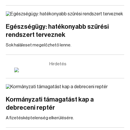
Egészségügy: hatékonyabb szűrési
rendszert terveznek
Sok haláleset megelőzhető lenne.
Hirdetés
Kormányzati támagatást kap a
debreceni reptér
A fizetésképtelenség elkerülésére.