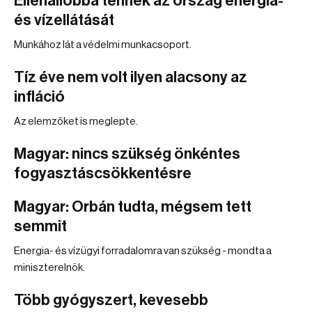
Ellenállóbbá tennék az ország energia-
és vízellátását
Munkához lát a védelmi munkacsoport.
Tíz éve nem volt ilyen alacsony az
infláció
Az elemzőket is meglepte.
Magyar: nincs szükség önkéntes
fogyasztáscsökkentésre
Magyar: Orbán tudta, mégsem tett
semmit
Energia- és vízügyi forradalomra van szükség - mondta a
miniszterelnök.
Több gyógyszert, kevesebb