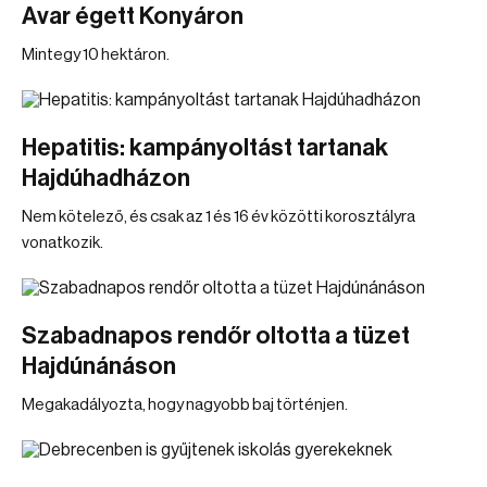
Avar égett Konyáron
Mintegy 10 hektáron.
Hepatitis: kampányoltást tartanak
Hajdúhadházon
Nem kötelező, és csak az 1 és 16 év közötti korosztályra
vonatkozik.
Szabadnapos rendőr oltotta a tüzet
Hajdúnánáson
Megakadályozta, hogy nagyobb baj történjen.