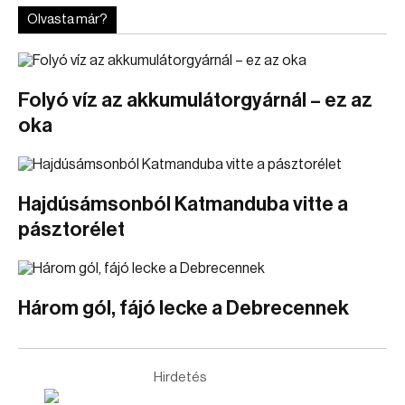
Olvasta már?
Folyó víz az akkumulátorgyárnál – ez az
oka
Hajdúsámsonból Katmanduba vitte a
pásztorélet
Három gól, fájó lecke a Debrecennek
Hirdetés