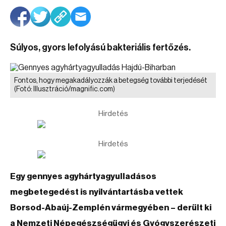
Súlyos, gyors lefolyású bakteriális fertőzés.
Fontos, hogy megakadályozzák a betegség további terjedését
(Fotó: Illusztráció/magnific.com)
Hirdetés
Hirdetés
Egy gennyes agyhártyagyulladásos
megbetegedést is nyilvántartásba vettek
Borsod-Abaúj-Zemplén vármegyében – derült ki
a Nemzeti Népegészségügyi és Gyógyszerészeti