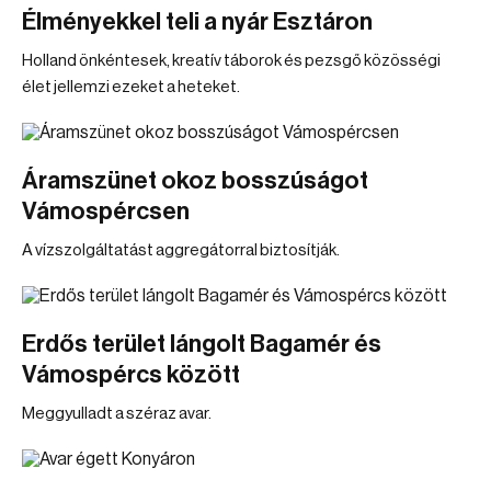
Élményekkel teli a nyár Esztáron
Holland önkéntesek, kreatív táborok és pezsgő közösségi
élet jellemzi ezeket a heteket.
Áramszünet okoz bosszúságot
Vámospércsen
A vízszolgáltatást aggregátorral biztosítják.
Erdős terület lángolt Bagamér és
Vámospércs között
Meggyulladt a széraz avar.