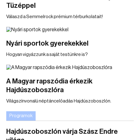
Tüzéppel
Válaszd a Semmelrock prémium térburkolatait!
Nyári sportok gyerekekkel
Hogyan vigyázzunk a saját testünkre is?
A Magyar rapszódia érkezik
Hajdúszoboszlóra
Világszínvonalú néptáncelőadás Hajdúszoboszlón.
Programok
Hajdúszoboszlón várja Szász Endre