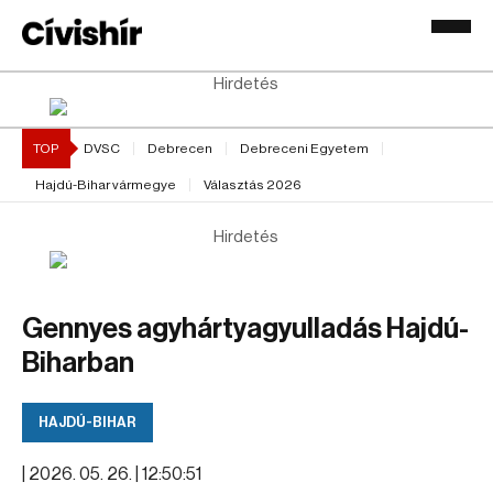
Hirdetés
TOP
DVSC
Debrecen
Debreceni Egyetem
Hajdú-Bihar vármegye
Választás 2026
Hirdetés
Gennyes agyhártyagyulladás Hajdú-
Biharban
HAJDÚ-BIHAR
|
2026. 05. 26. | 12:50:51