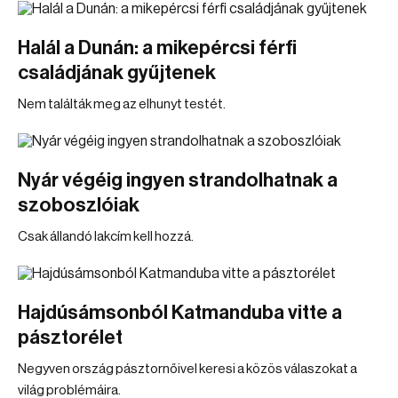
Halál a Dunán: a mikepércsi férfi
családjának gyűjtenek
Nem találták meg az elhunyt testét.
Nyár végéig ingyen strandolhatnak a
szoboszlóiak
Csak állandó lakcím kell hozzá.
Hajdúsámsonból Katmanduba vitte a
pásztorélet
Negyven ország pásztornőivel keresi a közös válaszokat a
világ problémáira.