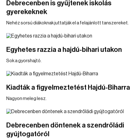
Debrecenben is gyűjtenek iskolás
gyerekeknek
Nehéz sorsú diákoknak juttatják el a felajánlott tanszereket.
Egyhetes razzia a hajdú-bihari utakon
Sok a gyorshajtó.
Kiadták a figyelmeztetést Hajdú-Biharra
Nagyon meleg lesz.
Debrecenben döntenek a szendrőládi
gyújtogatóról