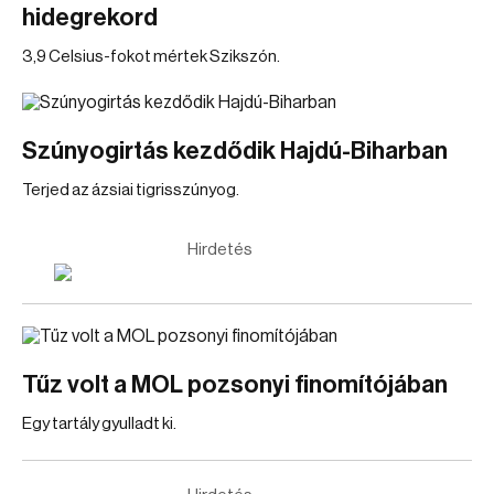
hidegrekord
3,9 Celsius-fokot mértek Szikszón.
Szúnyogirtás kezdődik Hajdú-Biharban
Terjed az ázsiai tigrisszúnyog.
Hirdetés
Tűz volt a MOL pozsonyi finomítójában
Egy tartály gyulladt ki.