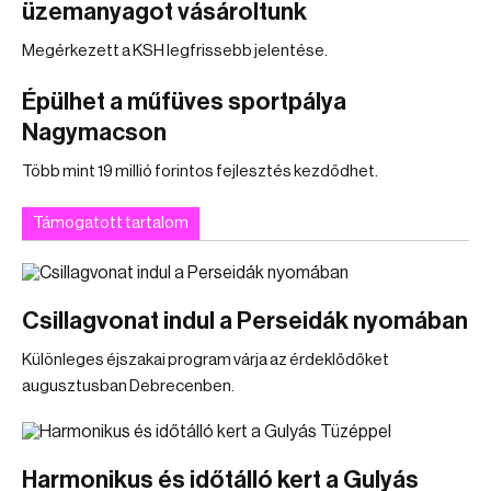
üzemanyagot vásároltunk
Megérkezett a KSH legfrissebb jelentése.
Épülhet a műfüves sportpálya
Nagymacson
Több mint 19 millió forintos fejlesztés kezdődhet.
Támogatott tartalom
Csillagvonat indul a Perseidák nyomában
Különleges éjszakai program várja az érdeklődőket
augusztusban Debrecenben.
Harmonikus és időtálló kert a Gulyás