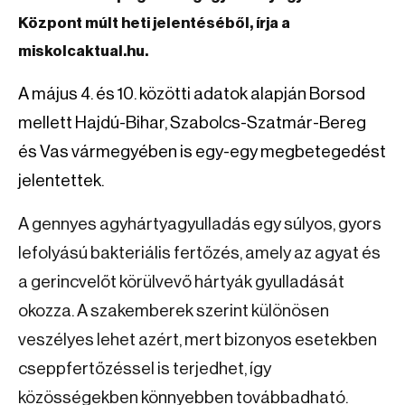
Központ múlt heti jelentéséből, írja a
miskolcaktual.hu.
A május 4. és 10. közötti adatok alapján Borsod
mellett Hajdú-Bihar, Szabolcs-Szatmár-Bereg
és Vas vármegyében is egy-egy megbetegedést
jelentettek.
A gennyes agyhártyagyulladás egy súlyos, gyors
lefolyású bakteriális fertőzés, amely az agyat és
a gerincvelőt körülvevő hártyák gyulladását
okozza. A szakemberek szerint különösen
veszélyes lehet azért, mert bizonyos esetekben
cseppfertőzéssel is terjedhet, így
közösségekben könnyebben továbbadható.