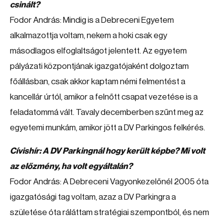
csinált?
Fodor András: Mindig is a Debreceni Egyetem
alkalmazottja voltam, nekem a hoki csak egy
másodlagos elfoglaltságot jelentett. Az egyetem
pályázati központjának igazgatójaként dolgoztam
főállásban, csak akkor kaptam némi felmentést a
kancellár úrtól, amikor a felnőtt csapat vezetése is a
feladatommá vált. Tavaly decemberben szűnt meg az
egyetemi munkám, amikor jött a DV Parkingos felkérés.
Cívishír: A DV Parkingnál hogy került képbe? Mi volt
az előzmény, ha volt egyáltalán?
Fodor András: A Debreceni Vagyonkezelőnél 2005 óta
igazgatósági tag voltam, azaz a DV Parkingra a
születése óta ráláttam stratégiai szempontból, és nem