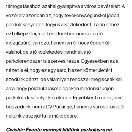
támogatásához, azáltal gyarapítva a város bevételeit. A
vezérelv azonban az, hogy tevékenységünkkel jobbá,
gördülékenyebbé tegyük a közlekedést. Talán nehéz
ezt elképzelni, mert esetünkben nem az autó
mozgásáról van szó, hanem arról, hogy éppen áll
valahol, de a jó közlekedési rendnek a jó
parkolórendszer is szerves része. Egyesekben az a
nézet is él, hogy ez egy sarc, hiszen közterületért
szedünk pénzt, de valamilyen rendszer mégiscsak kell
arra, hogy például a lakótelepeken mindenki tudjon
parkolni a lakóhelye közelében. Egyébként a pénz, amit
beszedünk, nem a DV Parkingé, hanem a városé, amiből
nekünk visszajuttat a működésre.
Cívishír: Évente mennyit költünk parkolásra mi,