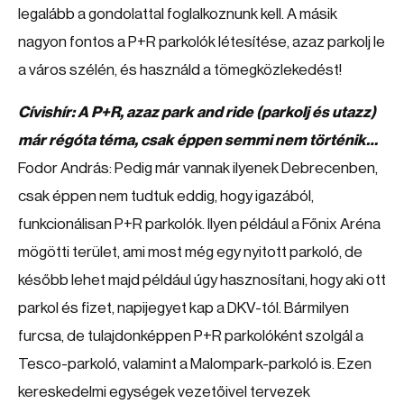
legalább a gondolattal foglalkoznunk kell. A másik
nagyon fontos a P+R parkolók létesítése, azaz parkolj le
a város szélén, és használd a tömegközlekedést!
Cívishír: A P+R, azaz park and ride (parkolj és utazz)
már régóta téma, csak éppen semmi nem történik…
Fodor András: Pedig már vannak ilyenek Debrecenben,
csak éppen nem tudtuk eddig, hogy igazából,
funkcionálisan P+R parkolók. Ilyen például a Főnix Aréna
mögötti terület, ami most még egy nyitott parkoló, de
később lehet majd például úgy hasznosítani, hogy aki ott
parkol és fizet, napijegyet kap a DKV-tól. Bármilyen
furcsa, de tulajdonképpen P+R parkolóként szolgál a
Tesco-parkoló, valamint a Malompark-parkoló is. Ezen
kereskedelmi egységek vezetőivel tervezek