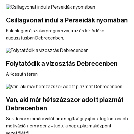
Csillagvonat indul a Perseidák nyomában
Különleges éjszakai program várja az érdeklődőket
augusztusban Debrecenben.
Folytatódik a vízosztás Debrecenben
A Kossuth téren.
Van, aki már hétszázszor adott plazmát
Debrecenben
Sok donor számára valóban a segítségnyújtás a legfontosabb
motiváció, nem a pénz – tudtuk meg a plazmaközpont
vezetőjétől.