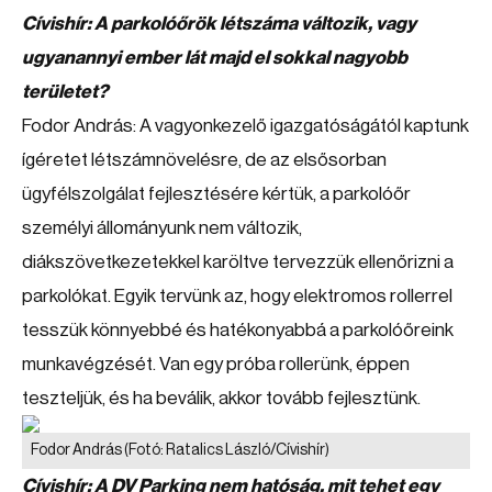
Cívishír: A parkolóőrök létszáma változik, vagy
ugyanannyi ember lát majd el sokkal nagyobb
területet?
Fodor András: A vagyonkezelő igazgatóságától kaptunk
ígéretet létszámnövelésre, de az elsősorban
ügyfélszolgálat fejlesztésére kértük, a parkolóőr
személyi állományunk nem változik,
diákszövetkezetekkel karöltve tervezzük ellenőrizni a
parkolókat. Egyik tervünk az, hogy elektromos rollerrel
tesszük könnyebbé és hatékonyabbá a parkolóőreink
munkavégzését. Van egy próba rollerünk, éppen
teszteljük, és ha beválik, akkor tovább fejlesztünk.
Fodor András
(Fotó: Ratalics László/Cívishír)
Cívishír: A DV Parking nem hatóság, mit tehet egy