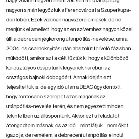
nagy Volánt megverni nem volt semmi, utána pedig
nagyon simán legyőztük a Ferencvárost a Szuperkupa-
döntőben. Ezek valóban nagyszerű emlékek, de ne
menjünk el amellett, hogy az én szívemhez nagyon közel
állt a debreceni jégkorong utánpótlás-nevelése, ami a
2004-es csarnoknyitás után abszolút felívelő fázisban
működött, amikor azt a célt tűztük ki, hogy a különböző
korosztályos csapataink legyenek harcban az
országos bajnoki dobogóért. Annak idején ezt
teljesítettük is, de egy idő után a DEAC úgy döntött,
hogy fontosabb szerepet szán magának az
utánpótlás-nevelés terén, és nem egyezett minden
tekintetben az álláspontunk. Akkor ezt a feladatot
átengedtem másnak, és az idő – mint látjuk – nem őket
igazolja, de remélem, a debreceni utánpótlás elindul