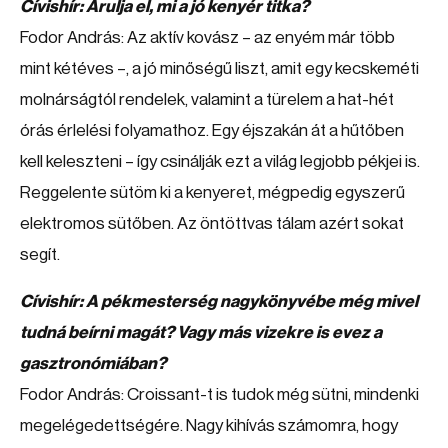
Cívishír: Árulja el, mi a jó kenyér titka?
Fodor András: Az aktív kovász – az enyém már több
mint kétéves –, a jó minőségű liszt, amit egy kecskeméti
molnárságtól rendelek, valamint a türelem a hat-hét
órás érlelési folyamathoz. Egy éjszakán át a hűtőben
kell keleszteni – így csinálják ezt a világ legjobb pékjei is.
Reggelente sütöm ki a kenyeret, mégpedig egyszerű
elektromos sütőben. Az öntöttvas tálam azért sokat
segít.
Cívishír: A pékmesterség nagykönyvébe még mivel
tudná beírni magát? Vagy más vizekre is evez a
gasztronómiában?
Fodor András: Croissant-t is tudok még sütni, mindenki
megelégedettségére. Nagy kihívás számomra, hogy