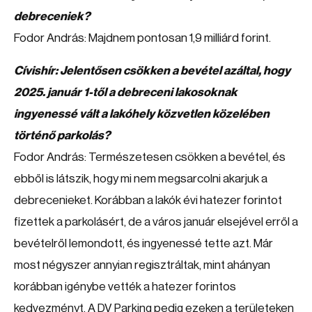
debreceniek?
Fodor András: Majdnem pontosan 1,9 milliárd forint.
Cívishír: Jelentősen csökken a bevétel azáltal, hogy
2025. január 1-től a debreceni lakosoknak
ingyenessé vált a lakóhely közvetlen közelében
történő parkolás?
Fodor András: Természetesen csökken a bevétel, és
ebből is látszik, hogy mi nem megsarcolni akarjuk a
debrecenieket. Korábban a lakók évi hatezer forintot
fizettek a parkolásért, de a város január elsejével erről a
bevételről lemondott, és ingyenessé tette azt. Már
most négyszer annyian regisztráltak, mint ahányan
korábban igénybe vették a hatezer forintos
kedvezményt. A DV Parking pedig ezeken a területeken