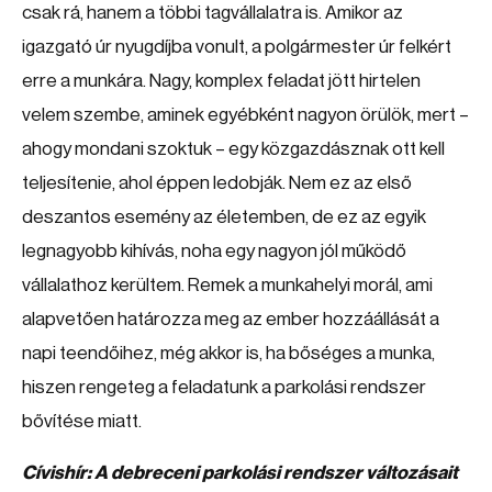
csak rá, hanem a többi tagvállalatra is. Amikor az
igazgató úr nyugdíjba vonult, a polgármester úr felkért
erre a munkára. Nagy, komplex feladat jött hirtelen
velem szembe, aminek egyébként nagyon örülök, mert –
ahogy mondani szoktuk – egy közgazdásznak ott kell
teljesítenie, ahol éppen ledobják. Nem ez az első
deszantos esemény az életemben, de ez az egyik
legnagyobb kihívás, noha egy nagyon jól működő
vállalathoz kerültem. Remek a munkahelyi morál, ami
alapvetően határozza meg az ember hozzáállását a
napi teendőihez, még akkor is, ha bőséges a munka,
hiszen rengeteg a feladatunk a parkolási rendszer
bővítése miatt.
Cívishír: A debreceni parkolási rendszer változásait