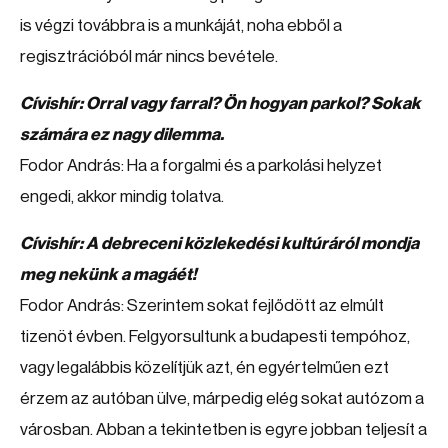
is végzi továbbra is a munkáját, noha ebből a
regisztrációból már nincs bevétele.
Cívishír: Orral vagy farral? Ön hogyan parkol? Sokak
számára ez nagy dilemma.
Fodor András: Ha a forgalmi és a parkolási helyzet
engedi, akkor mindig tolatva.
Cívishír: A debreceni közlekedési kultúráról mondja
meg nekünk a magáét!
Fodor András: Szerintem sokat fejlődött az elmúlt
tizenöt évben. Felgyorsultunk a budapesti tempóhoz,
vagy legalábbis közelítjük azt, én egyértelműen ezt
érzem az autóban ülve, márpedig elég sokat autózom a
városban. Abban a tekintetben is egyre jobban teljesít a