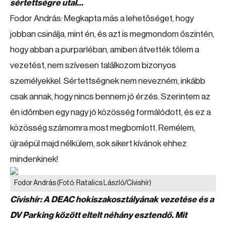
sértettségre utal…
Fodor András: Megkapta más a lehetőséget, hogy
jobban csinálja, mint én, és azt is megmondom őszintén,
hogy abban a purparléban, amiben átvették tőlem a
vezetést, nem szívesen találkozom bizonyos
személyekkel. Sértettségnek nem nevezném, inkább
csak annak, hogy nincs bennem jó érzés. Szerintem az
én időmben egy nagy jó közösség formálódott, és ez a
közösség számomra most megbomlott. Remélem,
újraépül majd nélkülem, sok sikert kívánok ehhez
mindenkinek!
Fodor András
(Fotó: Ratalics László/Cívishír)
Cívishír: A DEAC hokiszakosztályának vezetése és a
DV Parking között eltelt néhány esztendő. Mit