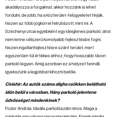
akadályozza a forgalmat, akkor hozzánk is lehet
fordulni, de jobb, ha a közterület-felügyeletet hívják,
hiszen az több jogkörrel felruházott, mint mi. A
Széchenyi utcai egyébként egy ideiglenes parkoló, ahol
nem lenne célszerű komolyabb fejlesztésbe fogni,
hiszen ingatlanfejlesztésre szánt terület, mert
egyszerűen túl értékes ahhoz, hogy hosszabb távon
parkoló legyen. Amíg azonban ez a helyzet fennáll,
igyekszünk a legjobbat kihozni belőle.
Cívishír: Az autók száma aligha csökken belátható
időn belül a városban. Hány parkoló jelentene
üdvösséget mindenkinek?
Fodor András: Ideális parkolószám nincs. Maga a
parkolás egy városszervezési kérdés. Ennek mindig