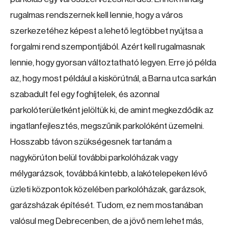
rugalmas rendszernek kell lennie, hogy a város
szerkezetéhez képest a lehető legtöbbet nyújtsa a
forgalmi rend szempontjából. Azért kell rugalmasnak
lennie, hogy gyorsan változtatható legyen. Erre jó példa
az, hogy most például a kiskörútnál, a Barna utca sarkán
szabadult fel egy foghíjtelek, és azonnal
parkolóterületként jelöltük ki, de amint megkezdődik az
ingatlanfejlesztés, megszűnik parkolóként üzemelni.
Hosszabb távon szükségesnek tartanám a
nagykörúton belül további parkolóházak vagy
mélygarázsok, továbbá kintebb, a lakótelepeken lévő
üzleti központok közelében parkolóházak, garázsok,
garázsházak építését. Tudom, ez nem mostanában
valósul meg Debrecenben, de a jövő nem lehet más,