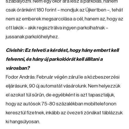
szabályozni. Nem egy ökör ára lesz a parkolás, hanem
csak óránként 180 forint – mondjuk az Újkertben –, tehát
nem az emberek megsarcolása a cél, hanem az, hogy az
ott lakók – akik regisztrálva ingyen parkolhatnak –
jussanak parkolóhelyhez.
Cívishír: Ez felveti a kérdést, hogy hány embert kell
felvenni, és hány új parkolóórát kell állítani a
városban?
Fodor András: Február végén zárul le a közbeszerzési
eljárásunk, 90 új automatát vásárolunk. Nem helyezzük
el azokat túl sűrűn, de egyébként is azt tapasztaljuk,
hogy az autósok 75-80 százalékban mobiltelefonon
keresztül fizetnek, inkább az övezeti zónákat táblázzuk
ki hangsúlyosan.