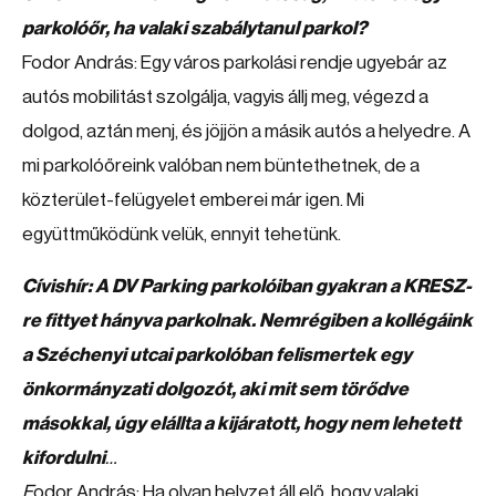
parkolóőr, ha valaki szabálytanul parkol?
Fodor András: Egy város parkolási rendje ugyebár az
autós mobilitást szolgálja, vagyis állj meg, végezd a
dolgod, aztán menj, és jöjjön a másik autós a helyedre. A
mi parkolóőreink valóban nem büntethetnek, de a
közterület-felügyelet emberei már igen. Mi
együttműködünk velük, ennyit tehetünk.
Cívishír: A DV Parking parkolóiban gyakran a KRESZ-
re fittyet hányva parkolnak. Nemrégiben a kollégáink
a Széchenyi utcai parkolóban felismertek egy
önkormányzati dolgozót, aki mit sem törődve
másokkal, úgy elállta a kijáratott, hogy nem lehetett
kifordulni
…
F
odor András: Ha olyan helyzet áll elő, hogy valaki