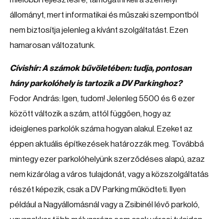
állományt, mert informatikai és műszaki szempontból
nem biztosítja jelenleg a kívánt szolgáltatást. Ezen
hamarosan változatunk.
Cívishír: A számok bűvöletében: tudja, pontosan
hány parkolóhely is tartozik a DV Parkinghoz?
Fodor András: Igen, tudom! Jelenleg 5500 és 6 ezer
között változik a szám, attól függően, hogy az
ideiglenes parkolók száma hogyan alakul. Ezeket az
éppen aktuális építkezések határozzák meg. Továbbá
mintegy ezer parkolóhelyünk szerződéses alapú, azaz
nem kizárólag a város tulajdonát, vagy a közszolgáltatás
részét képezik, csak a DV Parking működteti. Ilyen
például a Nagyállomásnál vagy a Zsibinél lévő parkoló,