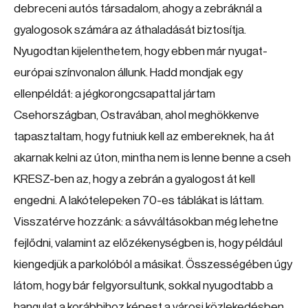
debreceni autós társadalom, ahogy a zebráknál a
gyalogosok számára az áthaladását biztosítja.
Nyugodtan kijelenthetem, hogy ebben már nyugat-
európai színvonalon állunk. Hadd mondjak egy
ellenpéldát: a jégkorongcsapattal jártam
Csehországban, Ostravában, ahol meghökkenve
tapasztaltam, hogy futniuk kell az embereknek, ha át
akarnak kelni az úton, mintha nem is lenne benne a cseh
KRESZ-ben az, hogy a zebrán a gyalogost át kell
engedni. A lakótelepeken 70-es táblákat is láttam.
Visszatérve hozzánk: a sávváltásokban még lehetne
fejlődni, valamint az előzékenységben is, hogy például
kiengedjük a parkolóból a másikat. Összességében úgy
látom, hogy bár felgyorsultunk, sokkal nyugodtabb a
hangulat a korábbihoz képest a városi közlekedésben.