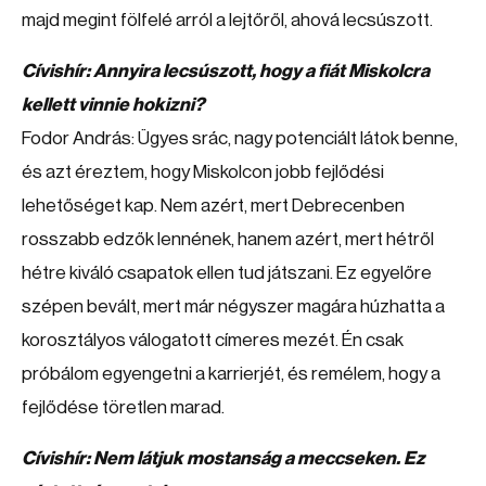
majd megint fölfelé arról a lejtőről, ahová lecsúszott.
Cívishír: Annyira lecsúszott, hogy a fiát Miskolcra
kellett vinnie hokizni?
Fodor András: Ügyes srác, nagy potenciált látok benne,
és azt éreztem, hogy Miskolcon jobb fejlődési
lehetőséget kap. Nem azért, mert Debrecenben
rosszabb edzők lennének, hanem azért, mert hétről
hétre kiváló csapatok ellen tud játszani. Ez egyelőre
szépen bevált, mert már négyszer magára húzhatta a
korosztályos válogatott címeres mezét. Én csak
próbálom egyengetni a karrierjét, és remélem, hogy a
fejlődése töretlen marad.
Cívishír: Nem látjuk mostanság a meccseken. Ez