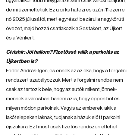
ugyanakkor több mélygarázs sem csak városi tulajdon,
de mi üzemeltetjük. Ez a cirka hatezres szám 11 ezerre
nő 2025 júliusától, mert egyrészt bezárul a nagykörúti
övezet, majd hozzá csatlakozik a Sestakert, az Újkert
és a Vénkert.
Cívishír: Jól hallom? Fizetőssé válik a parkolás az
Újkertben is?
Fodor András: Igen, és ennek az az oka, hogy a forgalmi
rendszert szabályozzuk. Mert a forgalmi rendbe nem
csak az tartozik bele, hogy az autók miként jönnek-
mennek a városban, hanem az is, hogy éppen hol és
milyen módon parkolnak. Vagyis az emberek, akik a
lakótelepeken laknak, tudjanak a házuk előtt parkolni
éjszakára. Ezt most csak fizetős rendszerrel lehet