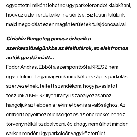
egyeztetni, miként lehetne úgy parkolórendet kialakítani,
hogy az üzleti érdekeiket ne sértse. Biztosan találunk
majd megoldást ezen magánterületek tulajdonosaival.
Cívishír: Rengeteg panasz érkezik a
szerkesztőségünkbe az ételfutárok, az elektromos
autók gazdái miatt…
Fodor András: Ebből a szempontból a KRESZ nem
egyértelmű. Tagjai vagyunk mindkét országos parkolási
szervezetnek, feltett szándékom, hogy javaslatot
teszünk a KRESZ ilyen irányú szabályozásához:
hangoljuk azt ebben a tekintetben is a valósághoz. Az
emberi fegyelmezetlenséget és az önérdeket nehéz
törvény nélkül szabályozni, és ahogy nem állhat minden
sarkon rendőr, úgy parkolóőr vagy közterület-