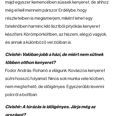
majd egyszer kemencében süssek kenyeret, de ahhoz
még el kell mennem párszor Erdélybe, hogy
részleteiben is megismerjem, miként lehet egy
fateknőben harminc kiló lisztből pityókás kenyeret
készíteni. Körömpörköltben, az hiszem, elég jó vagyok,
és annak a különböző verzióiban is.
Cívishír: Valóban jobb a házi, de miért nem sütnek
többen otthon kenyeret?
Fodor András: Rohanó a világunk. Kovászos kenyeret
sütni hosszú folyamat. Nincs sok munka vele közben,
nem megterhelő, de időigényes. Egyszerűbb levenni
polcról a boltban.
Cívishír: A túrázás is időigényes. Járja még az
országot?