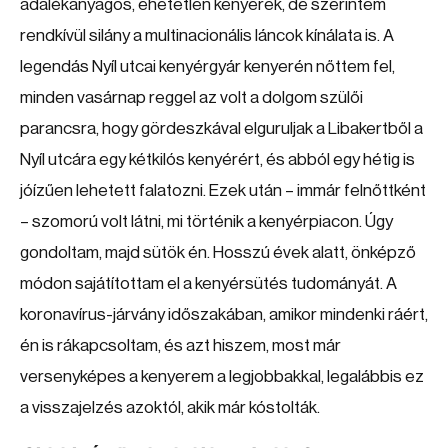
adalékanyagos, ehetetlen kenyerek, de szerintem
rendkívül silány a multinacionális láncok kínálata is. A
legendás Nyíl utcai kenyérgyár kenyerén nőttem fel,
minden vasárnap reggel az volt a dolgom szülői
parancsra, hogy gördeszkával elguruljak a Libakertből a
Nyíl utcára egy kétkilós kenyérért, és abból egy hétig is
jóízűen lehetett falatozni. Ezek után – immár felnőttként
– szomorú volt látni, mi történik a kenyérpiacon. Úgy
gondoltam, majd sütök én. Hosszú évek alatt, önképző
módon sajátítottam el a kenyérsütés tudományát. A
koronavírus-járvány időszakában, amikor mindenki ráért,
én is rákapcsoltam, és azt hiszem, most már
versenyképes a kenyerem a legjobbakkal, legalábbis ez
a visszajelzés azoktól, akik már kóstolták.