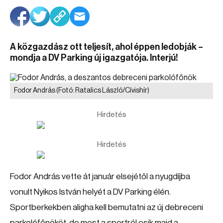
A közgazdász ott teljesít, ahol éppen ledobják –
mondja a DV Parking új igazgatója. Interjú!
Fodor András
(Fotó: Ratalics László/Cívishír)
Hirdetés
Hirdetés
Fodor András vette át január elsejétől a nyugdíjba
vonult Nyikos István helyét a DV Parking élén.
Sportberkekben aligha kell bemutatni az új debreceni
parkolófőnököt, de most a sportról esik majd a