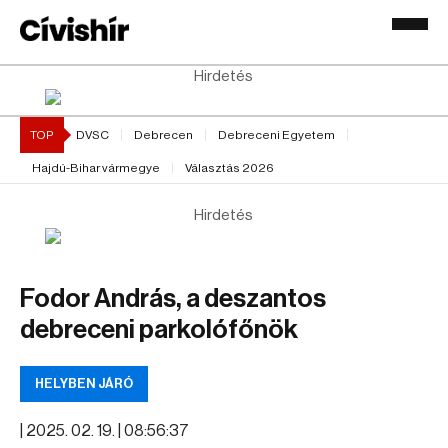
Hirdetés
TOP
DVSC
Debrecen
Debreceni Egyetem
Hajdú-Bihar vármegye
Választás 2026
Hirdetés
Fodor András, a deszantos
debreceni parkolófőnök
HELYBEN JÁRÓ
|
2025. 02. 19. | 08:56:37