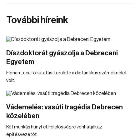
További híreink
Díszdoktorát gyászolja a Debreceni
Egyetem
Florian Luca fő kutatási területe a diofantikus számelmélet
volt.
Vádemelés: vasúti tragédia Debrecen
közelében
Két munkás hunyt el. Felelősségre vonhatják az
építésvezetőt.