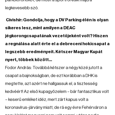
legkevesebb szó.
Cívishír: Gondolja, hogy a DV Parking élén is olyan
sikeres lesz, mint amilyen a DEAC
jégkorongcsapatának vezetőjeként volt? Hiszen
a regnálása alatt érte el a debreceni hokicsapat a
legszebb eredményeit. Kétszer Magyar Kupát
nyert, többek között…
Fodor András: Továbbá kétszer a négy közé jutott a
csapat a bajnokságban, de ezt korábban a DHK is
megtette, azt azért ne hallgassuk el, a tisztesség
kedvéért! Az első kupagyőzelem – bár fantasztikus volt
– keserű emléket idéz, mert zárt kapus volt a
koronavírus-járvány miatt, de rá egy évre Fehérváron a