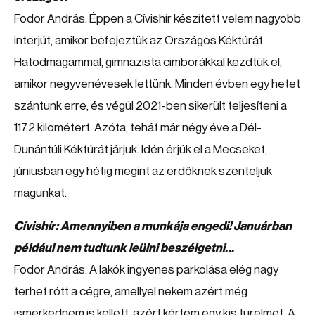
Fodor András: Éppen a Cívishír készített velem nagyobb
interjút, amikor befejeztük az Országos Kéktúrát.
Hatodmagammal, gimnazista cimborákkal kezdtük el,
amikor negyvenévesek lettünk. Minden évben egy hetet
szántunk erre, és végül 2021-ben sikerült teljesíteni a
1172 kilométert. Azóta, tehát már négy éve a Dél-
Dunántúli Kéktúrát járjuk. Idén érjük el a Mecseket,
júniusban egy hétig megint az erdőknek szenteljük
magunkat.
Cívishír: Amennyiben a munkája engedi! Januárban
például nem tudtunk leülni beszélgetni…
Fodor András: A lakók ingyenes parkolása elég nagy
terhet rótt a cégre, amellyel nekem azért még
ismerkednem is kellett, azért kértem egy kis türelmet. A