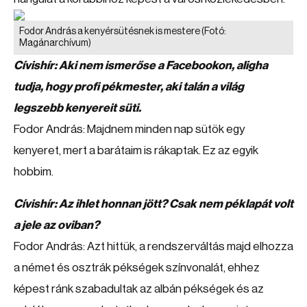
Fodor András a kenyérsütésnek is mestere
(Fotó:
Magánarchívum)
Cívishír: Aki nem ismerőse a Facebookon, aligha
tudja, hogy profi pékmester, aki talán a világ
legszebb kenyereit süti.
Fodor András: Majdnem minden nap sütök egy
kenyeret, mert a barátaim is rákaptak. Ez az egyik
hobbim.
Cívishír: Az ihlet honnan jött? Csak nem péklapát volt
a jele az oviban?
Fodor András: Azt hittük, a rendszerváltás majd elhozza
a német és osztrák pékségek színvonalát, ehhez
képest ránk szabadultak az albán pékségek és az