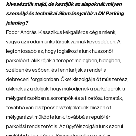
kivesézzük majd, de kezdjük az alapoknál: milyen
személyi és technikai állománnyal bír a DV Parking
jelenleg?
Fodor András: Klasszikus kékgalléros cég a miénk,
vagyis az irodai munkatársak vannak kevesebben. A
legfontosabb az, hogy foglalkoztatunk huszonöt
parkolóőrt, akik róják a terepet melegben, hidegben,
szélben és esőben, és fenntartják a rendet a
debreceni forgalomban. Őket kiszolgálja öt műszerész,
akiknek az a dolguk, hogy működjenek a parkolóórák, a
mélygarázsokban a sorompók és a fizetőautomaták,
továbbá van diszpécserszolgálatunk, hiszen öt
mélygarázst működtetünk, továbbá a repülőtér
parkolási rendszerét is. Az ügyfélszolgálatunk szorul
mielőbbi fejlesztésre, támogatni kell a személyi