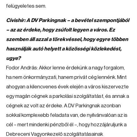
felügyeletes sem.
Cívishír: A DV Parkingnak – a bevétel szempontjából
– az az érdeke, hogy zsúfolt legyen a város. Ez
szemben áll azzal a törekvéssel, hogy egyre többen
használják autó helyett a közösségi közlekedést,
ugye?
Fodor András: Akkor lenne érdekünk a nagy forgalom,
ha nem önkormányzati, hanem privát cég lennénk. Mint
ahogyan a kilencvenes évek elején a város kiszervezte
egy magán cégnek a parkolási szolgáltatást, és annak a
cégnek az volt az érdeke. A DV Parkingnak azonban
sokkal komplexebb feladata van, de nyilvánvalóan az is
cél – mert mindenki pénzből él –, hogy hozzájáruljunk a
Debreceni Vagyonkezelő szolgáltatásainak