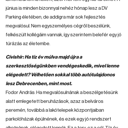
június is minden bizonnyal nehéz hónap lesz a DV
Parking életében, de addigra már sok fejlesztés
megvalósul. Nem egyszemélyes cégről beszélünk,
felkészült kollégáim vannak, így szerintem belefér egy jó
túrázás az életembe.
Cívishír: Ha tíz év múlva majd újra a
szerkesztőségünkben vendégeskedik, mivel lenne
elégedett? Vélhetően sokkal több autótulajdonos
lesz Debrecenben, mint most.
Fodor András: Ha megvalósulnának a beszélgetésünk
alatt emlegetett beruházások, azaz a belváros
peremén, továbbá a lakótelepek központjaiban
parkolóházak épülnének, és ezek egy jó rendszert
alkotnának, elégedett lennék. Ez a terv, ez a cél. Tíz év