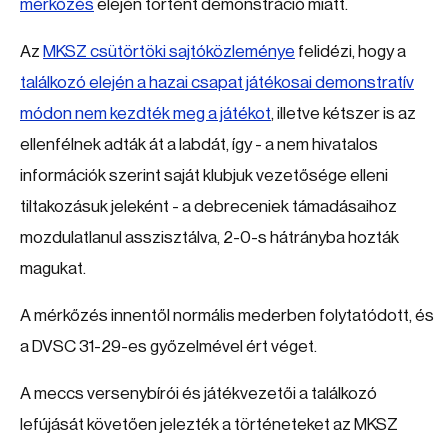
mérkőzés
elején történt demonstráció miatt.
Az
MKSZ csütörtöki sajtóközleménye
felidézi, hogy a
találkozó elején a hazai csapat játékosai demonstratív
módon nem kezdték meg a játékot
, illetve kétszer is az
ellenfélnek adták át a labdát, így - a nem hivatalos
információk szerint saját klubjuk vezetősége elleni
tiltakozásuk jeleként - a debreceniek támadásaihoz
mozdulatlanul asszisztálva, 2-0-s hátrányba hozták
magukat.
A mérkőzés innentől normális mederben folytatódott, és
a DVSC 31-29-es győzelmével ért véget.
A meccs versenybírói és játékvezetői a találkozó
lefújását követően jelezték a történeteket az MKSZ