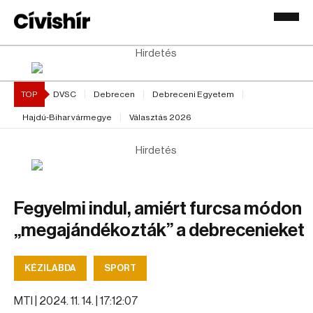
Hirdetés
TOP
DVSC
Debrecen
Debreceni Egyetem
Hajdú-Bihar vármegye
Választás 2026
Hirdetés
Fegyelmi indul, amiért furcsa módon
„megajándékozták” a debrecenieket
KÉZILABDA
SPORT
MTI |
2024. 11. 14. | 17:12:07