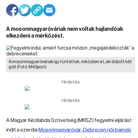
A mosonmagyaróváriak nem voltak hajlandóak
elkezdeni a mérkőzést.
A mosonmagyaróváriak így tüntettek, miközben a Loki dobott két
gólt
(Fotó: M4Sport)
Hirdetés
Hirdetés
A Magyar Kézilabda Szövetség (MKSZ) fegyelmi eljárást
indít a szerdai
Mosonmagyaróvár-Debrecen női bajnoki