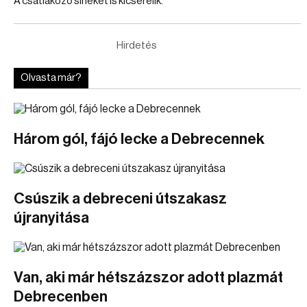
A csatlakozó síneket is kicserélik.
Hirdetés
Olvasta már?
Három gól, fájó lecke a Debrecennek
Csúszik a debreceni útszakasz
újranyitása
Van, aki már hétszázszor adott plazmát
Debrecenben