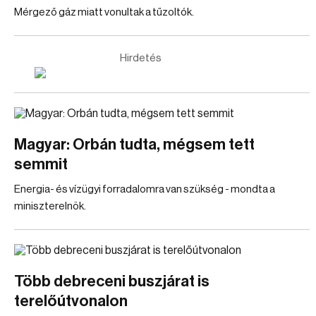
Mérgező gáz miatt vonultak a tűzoltók.
Hirdetés
Magyar: Orbán tudta, mégsem tett
semmit
Energia- és vízügyi forradalomra van szükség - mondta a
miniszterelnök.
Több debreceni buszjárat is
terelőútvonalon