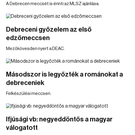
A Debrecen meccsét is érinti az MLSZ ajánlása.
Debreceni győzelem az első
edzőmeccsen
Mezőkövesden nyert a DEAC.
Másodszor is legyőzték a románokat a
debreceniek
Felkészülési meccsen.
Ifjúsági vb: negyeddöntős a magyar
válogatott