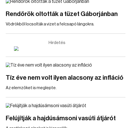
Rendőrök oltották a tüzet Gáborjánban
Vödrökből locsolták a vizet a felcsapó lángokra.
Hirdetés
Tíz éve nem volt ilyen alacsony az infláció
Az elemzőket is meglepte.
Felújítják a hajdúsámsoni vasúti átjárót