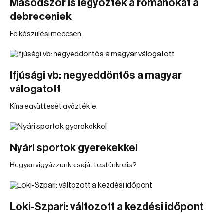
Másodszor is legyőzték a románokat a
debreceniek
Felkészülési meccsen.
Ifjúsági vb: negyeddöntős a magyar
válogatott
Kína együttesét győzték le.
Nyári sportok gyerekekkel
Hogyan vigyázzunk a saját testünkre is?
Loki-Szpari: változott a kezdési időpont