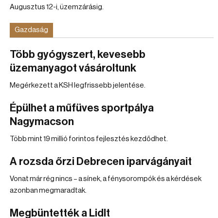
Augusztus 12-i, üzemzárásig.
Gazdaság
Több gyógyszert, kevesebb
üzemanyagot vásároltunk
Megérkezett a KSH legfrissebb jelentése.
Épülhet a műfüves sportpálya
Nagymacson
Több mint 19 millió forintos fejlesztés kezdődhet.
A rozsda őrzi Debrecen iparvágányait
Vonat már rég nincs – a sínek, a fénysorompók és a kérdések
azonban megmaradtak.
Megbüntették a Lidlt