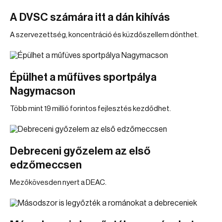
A DVSC számára itt a dán kihívás
A szervezettség, koncentráció és küzdőszellem dönthet.
Épülhet a műfüves sportpálya
Nagymacson
Több mint 19 millió forintos fejlesztés kezdődhet.
Debreceni győzelem az első
edzőmeccsen
Mezőkövesden nyert a DEAC.