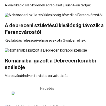
A kvalifikáció első körének sorsolását július 14-én tartják.
A debreceni születésű kiválóság távozik a
Ferencvárostól
Kézilabdás feleségével már évek óta Győrben élnek.
Romániába igazolt a Debrecen korábbi
szélsője
Marosvásárhelyen folytatja pályafutását.
Hirdetés