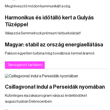
Megtévesztő módon kummunikált a cég.
Harmonikus és időtálló kert a Gulyás
Tüzéppel
Válaszd a Semmelrock prémium térburkolatait!
Magyar: stabil az ország energiaellátása
Pakson egyetlen turbina még tovvábra is termel áramot.
Támogatott tartalom
Csillagvonat indul a Perseidák nyomában
Különleges éjszakai program várja az érdeklődőket
augusztusban Debrecenben.