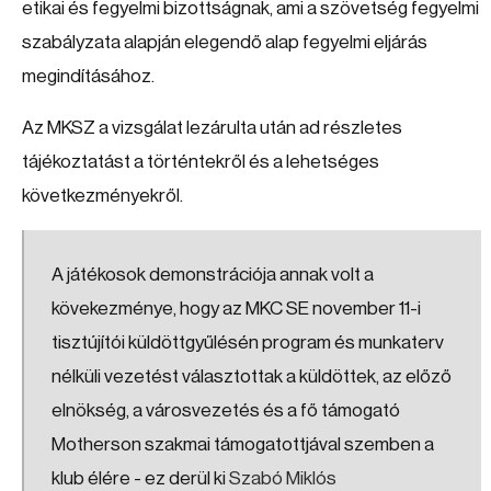
etikai és fegyelmi bizottságnak, ami a szövetség fegyelmi
szabályzata alapján elegendő alap fegyelmi eljárás
megindításához.
Az MKSZ a vizsgálat lezárulta után ad részletes
tájékoztatást a történtekről és a lehetséges
következményekről.
A játékosok demonstrációja annak volt a
kövekezménye, hogy az MKC SE november 11-i
tisztújítói küldöttgyűlésén program és munkaterv
nélküli vezetést választottak a küldöttek, az előző
elnökség, a városvezetés és a fő támogató
Motherson szakmai támogatottjával szemben a
klub élére - ez derül ki
Szabó Miklós