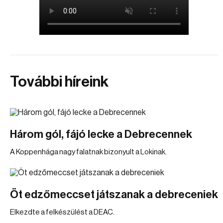
További híreink
Három gól, fájó lecke a Debrecennek
A Koppenhága nagy falatnak bizonyult a Lokinak.
Öt edzőmeccset játszanak a debreceniek
Elkezdte a felkészülést a DEAC.