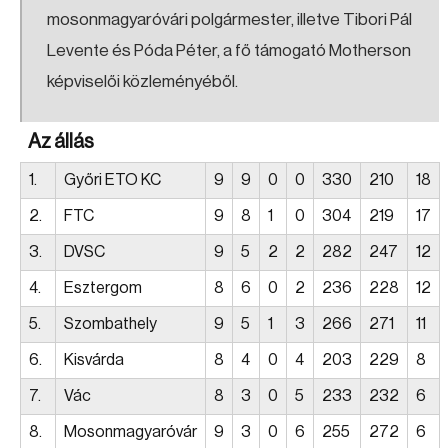
mosonmagyaróvári polgármester, illetve Tibori Pál
Levente és Póda Péter, a fő támogató Motherson
képviselői közleményéből.
Az állás
1.
Győri ETO KC
9
9
0
0
330
210
18
2.
FTC
9
8
1
0
304
219
17
3.
DVSC
9
5
2
2
282
247
12
4.
Esztergom
8
6
0
2
236
228
12
5.
Szombathely
9
5
1
3
266
271
11
6.
Kisvárda
8
4
0
4
203
229
8
7.
Vác
8
3
0
5
233
232
6
8.
Mosonmagyaróvár
9
3
0
6
255
272
6