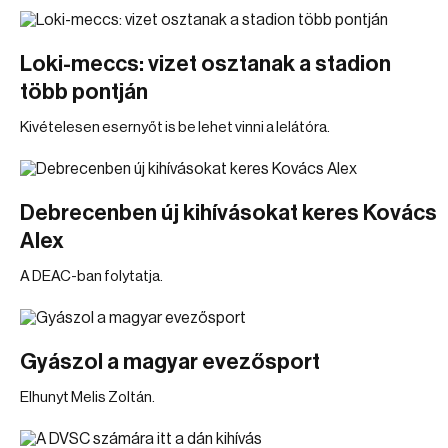
Loki-meccs: vizet osztanak a stadion
több pontján
Kivételesen esernyőt is be lehet vinni a lelátóra.
Debrecenben új kihívásokat keres Kovács
Alex
A DEAC-ban folytatja.
Gyászol a magyar evezősport
Elhunyt Melis Zoltán.