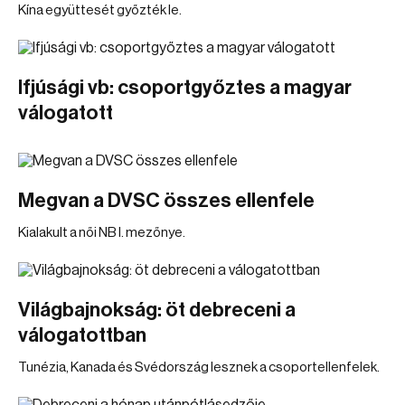
Kína együttesét győzték le.
Ifjúsági vb: csoportgyőztes a magyar
válogatott
Megvan a DVSC összes ellenfele
Kialakult a női NB I. mezőnye.
Világbajnokság: öt debreceni a
válogatottban
Tunézia, Kanada és Svédország lesznek a csoportellenfelek.