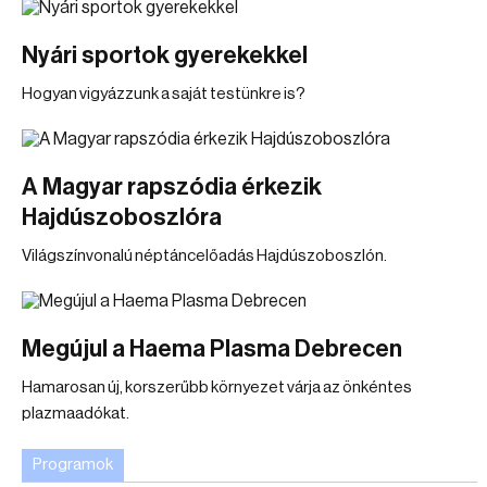
Nyári sportok gyerekekkel
Hogyan vigyázzunk a saját testünkre is?
A Magyar rapszódia érkezik
Hajdúszoboszlóra
Világszínvonalú néptáncelőadás Hajdúszoboszlón.
Megújul a Haema Plasma Debrecen
Hamarosan új, korszerűbb környezet várja az önkéntes
plazmaadókat.
Programok