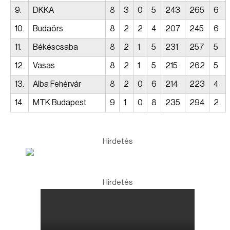
9.
DKKA
8
3
0
5
243
265
6
10.
Budaörs
8
2
2
4
207
245
6
11.
Békéscsaba
8
2
1
5
231
257
5
12.
Vasas
8
2
1
5
215
262
5
13.
Alba Fehérvár
8
2
0
6
214
223
4
14.
MTK Budapest
9
1
0
8
235
294
2
Hirdetés
Hirdetés