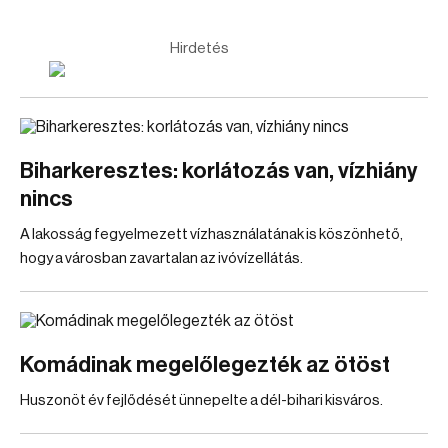
Hirdetés
Biharkeresztes: korlátozás van, vízhiány
nincs
A lakosság fegyelmezett vízhasználatának is köszönhető,
hogy a városban zavartalan az ivóvízellátás.
Komádinak megelőlegezték az ötöst
Huszonöt év fejlődését ünnepelte a dél-bihari kisváros.