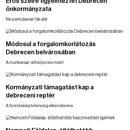
Erős szélre figyelmeztet Debrecen
önkormányzata
Ne parkoljanak fák alá!
Módosul a forgalomkorlátozás
Debrecen belvárosában
A munkanap-áthelyezés miatt.
Kormányzati támagatást kap a
debreceni reptér
A fizetésképtelenség elkerülésére.