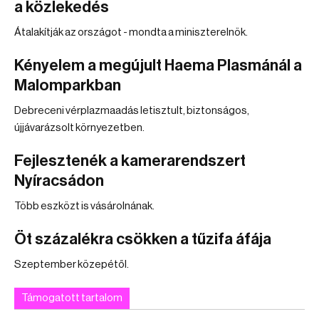
a közlekedés
Átalakítják az országot - mondta a miniszterelnök.
Kényelem a megújult Haema Plasmánál a
Malomparkban
Debreceni vérplazmaadás letisztult, biztonságos,
újjávarázsolt környezetben.
Fejlesztenék a kamerarendszert
Nyíracsádon
Több eszközt is vásárolnának.
Öt százalékra csökken a tűzifa áfája
Szeptember közepétől.
Támogatott tartalom