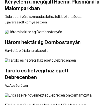
Kényelem a megújult Haema Plasmánál a
Malomparkban
Debreceni vérplazmaadás letisztult, biztonságos,
újjávarázsolt környezetben.
Három hektár ég Dombostanyán
Egy fatároló is lángra kapott.
Tároló és hétvégi ház égett
Debrecenben
Az Acsádi úton.