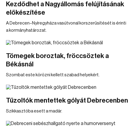
Kezdődhet a Nagyállomás felújításának
előkészítése
A Debrecen–Nyíregyháza vasútvonal korszerűsítését is érinti
a kormányhatározat.
Tömegek boroztak, fröccsöztek a
Békásnál
Szombat este körözni kellett szabad helyekért.
Tűzoltók mentettek gólyát Debrecenben
Szikkasztóba esett a madár.