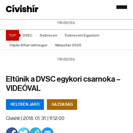
Hirdetés
TOP
DVSC
Debrecen
Debreceni Egyetem
Hajdú-Bihar vármegye
Választás 2026
Hirdetés
Eltűnik a DVSC egykori csarnoka –
VIDEÓVAL
HELYBEN JÁRÓ
GAZDASÁG
Cívishír |
2018. 01. 31. | 11:12:00