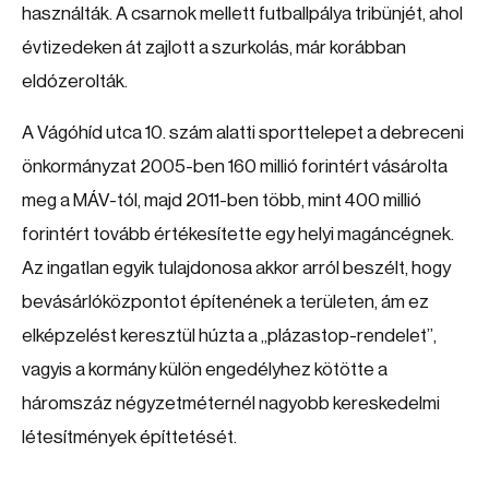
használták. A csarnok mellett futballpálya tribünjét, ahol
évtizedeken át zajlott a szurkolás, már korábban
eldózerolták.
A Vágóhíd utca 10. szám alatti sporttelepet a debreceni
önkormányzat 2005-ben 160 millió forintért vásárolta
meg a MÁV-tól, majd 2011-ben több, mint 400 millió
forintért tovább értékesítette egy helyi magáncégnek.
Az ingatlan egyik tulajdonosa akkor arról beszélt, hogy
bevásárlóközpontot építenének a területen, ám ez
elképzelést keresztül húzta a „plázastop-rendelet”,
vagyis a kormány külön engedélyhez kötötte a
háromszáz négyzetméternél nagyobb kereskedelmi
létesítmények építtetését.