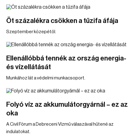
Öt százalékra csökken a tűzifa áfája
Szeptember közepétől.
Ellenállóbbá tennék az ország energia-
és vízellátását
Munkához lát a védelmi munkacsoport.
Folyó víz az akkumulátorgyárnál – ez az
oka
A Civil Fórum a Debreceni Vízmű válaszával hűtené az
indulatokat.