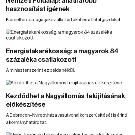
Nemzeti Földalap: átláthatóbb
hasznosítást ígérnek
Kiemelten támogatják az állattartókat és a fiatal gazdákat.
Energiatakarékosság: a magyarok 84
százaléka csatlakozott
A miniszter szerint ez példa nélküli.
Kezdődhet a Nagyállomás felújításának
előkészítése
A Debrecen–Nyíregyháza vasútvonal korszerűsítését is érinti
a kormányhatározat.