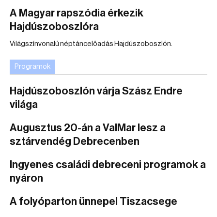
A Magyar rapszódia érkezik
Hajdúszoboszlóra
Világszínvonalú néptáncelőadás Hajdúszoboszlón.
Programok
Hajdúszoboszlón várja Szász Endre
világa
Augusztus 20-án a ValMar lesz a
sztárvendég Debrecenben
Ingyenes családi debreceni programok a
nyáron
A folyóparton ünnepel Tiszacsege