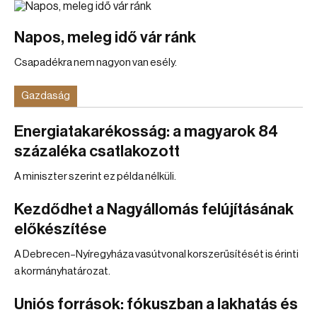
Napos, meleg idő vár ránk
Csapadékra nem nagyon van esély.
Gazdaság
Energiatakarékosság: a magyarok 84
százaléka csatlakozott
A miniszter szerint ez példa nélküli.
Kezdődhet a Nagyállomás felújításának
előkészítése
A Debrecen–Nyíregyháza vasútvonal korszerűsítését is érinti
a kormányhatározat.
Uniós források: fókuszban a lakhatás és