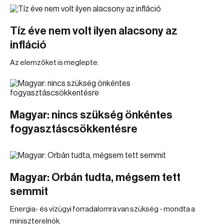
Tíz éve nem volt ilyen alacsony az
infláció
Az elemzőket is meglepte.
Magyar: nincs szükség önkéntes
fogyasztáscsökkentésre
Magyar: Orbán tudta, mégsem tett
semmit
Energia- és vízügyi forradalomra van szükség - mondta a
miniszterelnök.