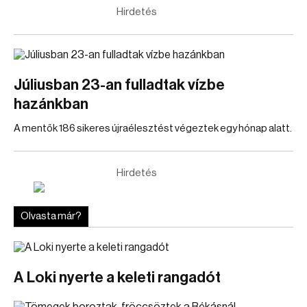
Hirdetés
Júliusban 23-an fulladtak vízbe
hazánkban
A mentők 186 sikeres újraélesztést végeztek egy hónap alatt.
Hirdetés
Olvasta már?
A Loki nyerte a keleti rangadót