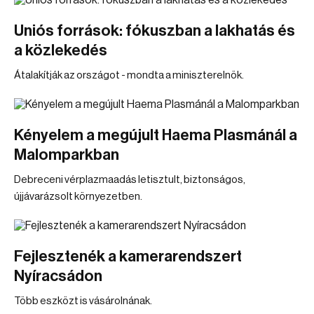
Uniós források: fókuszban a lakhatás és
a közlekedés
Átalakítják az országot - mondta a miniszterelnök.
Kényelem a megújult Haema Plasmánál a
Malomparkban
Debreceni vérplazmaadás letisztult, biztonságos,
újjávarázsolt környezetben.
Fejlesztenék a kamerarendszert
Nyíracsádon
Több eszközt is vásárolnának.