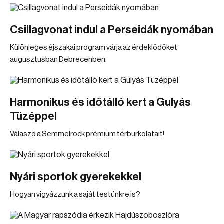
Csillagvonat indul a Perseidák nyomában
Különleges éjszakai program várja az érdeklődőket
augusztusban Debrecenben.
Harmonikus és időtálló kert a Gulyás
Tüzéppel
Válaszd a Semmelrock prémium térburkolatait!
Nyári sportok gyerekekkel
Hogyan vigyázzunk a saját testünkre is?