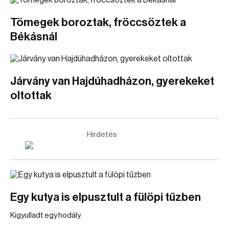
Tömegek boroztak, fröccsöztek a
Békásnál
Járvány van Hajdúhadházon, gyerekeket
oltottak
Hirdetés
Egy kutya is elpusztult a fülöpi tűzben
Kigyulladt egy hodály.