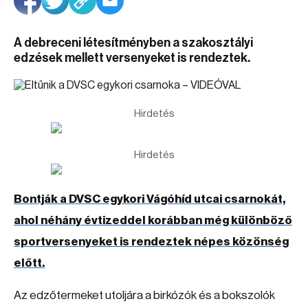
A debreceni létesítményben a szakosztályi
edzések mellett versenyeket is rendeztek.
Hirdetés
Hirdetés
Bontják a DVSC egykori Vágóhíd utcai csarnokát,
ahol néhány évtizeddel korábban még különböző
sportversenyeket is rendeztek népes közönség
előtt.
Az edzőtermeket utoljára a birkózók és a bokszolók