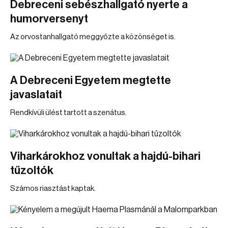
Debreceni sebészhallgató nyerte a
humorversenyt
Az orvostanhallgató meggyőzte a közönséget is.
A Debreceni Egyetem megtette
javaslatait
Rendkívüli ülést tartott a szenátus.
Viharkárokhoz vonultak a hajdú-bihari
tűzoltók
Számos riasztást kaptak.