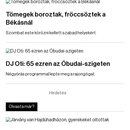
Tömegek boroztak, fröccsöztek a
Békásnál
Szombat este körözni kellett szabad helyekért.
DJ Oti: 65 ezren az Óbudai-szigeten
Négyórás programmal lepte meg a rajongógat.
Hirdetés
Olvasta már?