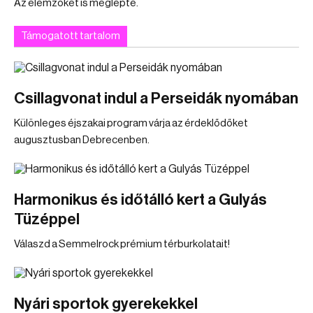
Az elemzőket is meglepte.
Támogatott tartalom
Csillagvonat indul a Perseidák nyomában
Különleges éjszakai program várja az érdeklődőket
augusztusban Debrecenben.
Harmonikus és időtálló kert a Gulyás
Tüzéppel
Válaszd a Semmelrock prémium térburkolatait!
Nyári sportok gyerekekkel