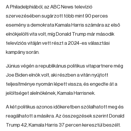
A Philadelphiából, az ABC News televízió
szervezésében sugárzott több mint 90 perces
esemény a demokrata Kamala Harris számára az első
elnökjelölti vita volt, míg Donald Trump már második
televíziós vitáján vett részt a 2024-es választási
kampány során.
Június végén a republikánus politikus vitapartnere még
Joe Biden elnök volt, aki részben a vitán nyújtott
teljesítménye nyomán lépett vissza, és engedte át a
jelöltséget alelnökének, Kamala Harrisnek.
A két politikus azonos időkeretben szólalhatott meg és
reagálhatott a másikra. Az összegzések szerint Donald
Trump 42, Kamala Harris 37 percen keresztül beszélt.