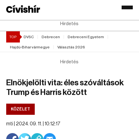
Hirdetés
TOP
DVSC
Debrecen
Debreceni Egyetem
Hajdú-Bihar vármegye
Választás 2026
Hirdetés
Elnökjelölti vita: éles szóváltások
Trump és Harris között
KÖZÉLET
mti |
2024. 09. 11. | 10:12:17