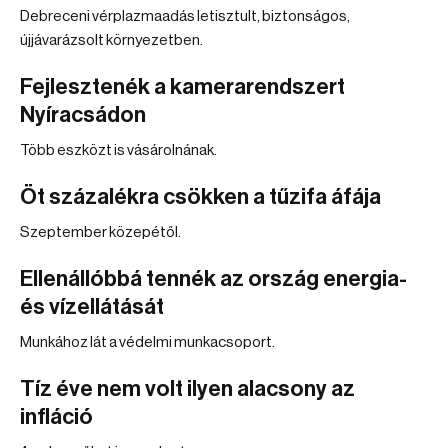
Debreceni vérplazmaadás letisztult, biztonságos,
újjávarázsolt környezetben.
Fejlesztenék a kamerarendszert
Nyíracsádon
Több eszközt is vásárolnának.
Öt százalékra csökken a tűzifa áfája
Szeptember közepétől.
Ellenállóbbá tennék az ország energia-
és vízellátását
Munkához lát a védelmi munkacsoport.
Tíz éve nem volt ilyen alacsony az
infláció