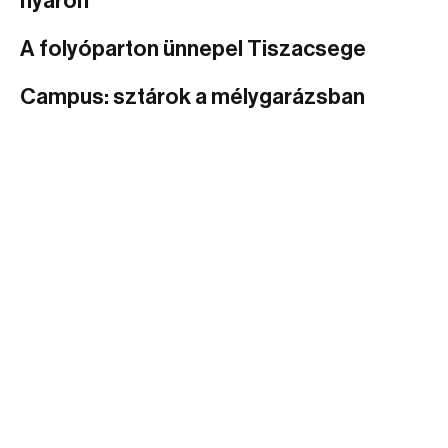
nyáron
A folyóparton ünnepel Tiszacsege
Campus: sztárok a mélygarázsban