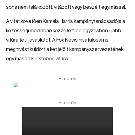
soha nem találkozott, vitázott vagy beszélt egymással.
A vitát követően Kamala Harris kampánytanácsadója a
közösségi médiában közzétett bejegyzésben újabb
vitára tett javaslatot. A Fox News hivatalosan is
meghívást küldött a két jelölt kampányszervezetének
egy második, októberi vitára.
Hirdetés
Hirdetés