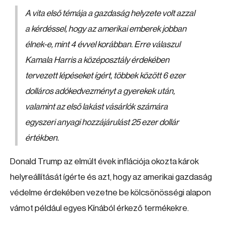
A vita első témája a gazdaság helyzete volt azzal
a kérdéssel, hogy az amerikai emberek jobban
élnek-e, mint 4 évvel korábban. Erre válaszul
Kamala Harris a középosztály érdekében
tervezett lépéseket ígért, többek között 6 ezer
dolláros adókedvezményt a gyerekek után,
valamint az első lakást vásárlók számára
egyszeri anyagi hozzájárulást 25 ezer dollár
értékben.
Donald Trump az elmúlt évek inflációja okozta károk
helyreállítását ígérte és azt, hogy az amerikai gazdaság
védelme érdekében vezetne be kölcsönösségi alapon
vámot például egyes Kínából érkező termékekre.