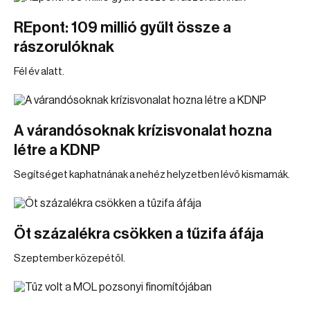
REpont: 109 millió gyűlt össze a
rászorulóknak
Fél év alatt.
A várandósoknak krízisvonalat hozna
létre a KDNP
Segítséget kaphatnának a nehéz helyzetben lévő kismamák.
Öt százalékra csökken a tűzifa áfája
Szeptember közepétől.