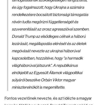
támogatásának szükségességét hangoztatta,
és úgy fogalmazott, hogy Ukrajna a számára
rendelkezésre bocsátott biztonsági támogatás
révén tudta megőrizni függetlenségét és
szuverenitását az orosz agresszióval szemben.
Donald Trump az elsődleges célnak a háború
lezárását, megállapodás elérését és az életek
megóvását nevezte az ukrajnai háborúval
kapcsolatban, hozzátéve, hogy "a harmadik
világháborúval játszunk". A republikánus
elnökjelölt az Egyesült Államok világpolitikai
súlyáról beszélve Orbán Viktor magyar
miniszterelnököt is megemlítette.
Fontos vezetőnek nevezte, és azt idézte a magyar