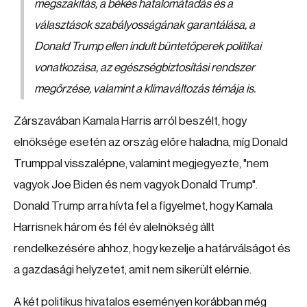
megszakítás, a békés hatalomátadás és a
választások szabályosságának garantálása, a
Donald Trump ellen indult büntetőperek politikai
vonatkozása, az egészségbiztosítási rendszer
megőrzése, valamint a klímaváltozás témája is.
Zárszavában Kamala Harris arról beszélt, hogy
elnöksége esetén az ország előre haladna, míg Donald
Trumppal visszalépne, valamint megjegyezte, "nem
vagyok Joe Biden és nem vagyok Donald Trump".
Donald Trump arra hívta fel a figyelmet, hogy Kamala
Harrisnek három és fél év alelnökség állt
rendelkezésére ahhoz, hogy kezelje a határválságot és
a gazdasági helyzetet, amit nem sikerült elérnie.
A két politikus hivatalos eseményen korábban még