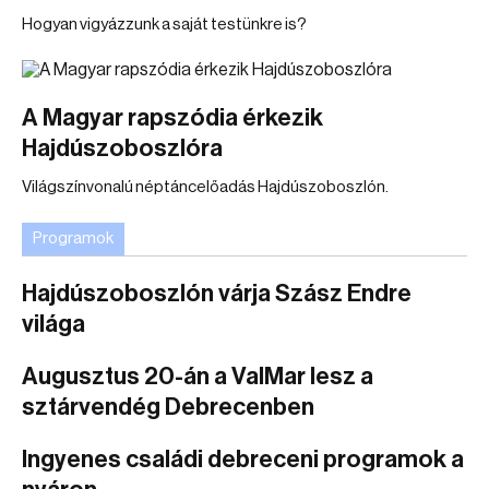
Hogyan vigyázzunk a saját testünkre is?
A Magyar rapszódia érkezik
Hajdúszoboszlóra
Világszínvonalú néptáncelőadás Hajdúszoboszlón.
Programok
Hajdúszoboszlón várja Szász Endre
világa
Augusztus 20-án a ValMar lesz a
sztárvendég Debrecenben
Ingyenes családi debreceni programok a