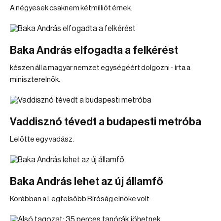
A négyesek csaknem kétmilliót érnek.
Baka András elfogadta a felkérést
készen áll a magyar nemzet egységéért dolgozni - írta a
miniszterelnök.
Vaddisznó tévedt a budapesti metróba
Lelőtte egy vadász.
Baka András lehet az új államfő
Korábban a Legfelsőbb Bíróság elnöke volt.