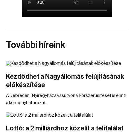
További híreink
Kezdődhet a Nagyállomás felújításának
előkészítése
A Debrecen–Nyíregyháza vasútvonal korszerűsítését is érinti
a kormányhatározat.
Lottó: a 2 milliárdhoz közelít a telitalálat