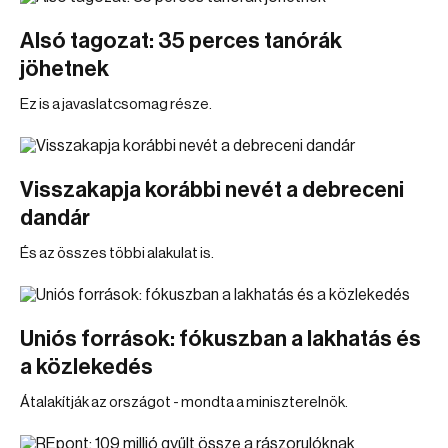
Alsó tagozat: 35 perces tanórák
jöhetnek
Ez is a javaslatcsomag része.
Visszakapja korábbi nevét a debreceni
dandár
És az összes többi alakulat is.
Uniós források: fókuszban a lakhatás és
a közlekedés
Átalakítják az országot - mondta a miniszterelnök.