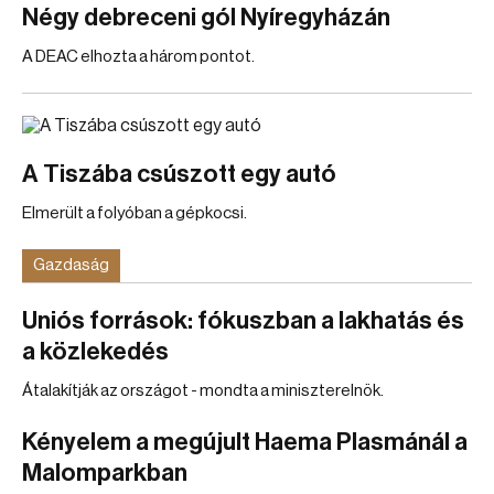
Négy debreceni gól Nyíregyházán
A DEAC elhozta a három pontot.
A Tiszába csúszott egy autó
Elmerült a folyóban a gépkocsi.
Gazdaság
Uniós források: fókuszban a lakhatás és
a közlekedés
Átalakítják az országot - mondta a miniszterelnök.
Kényelem a megújult Haema Plasmánál a
Malomparkban