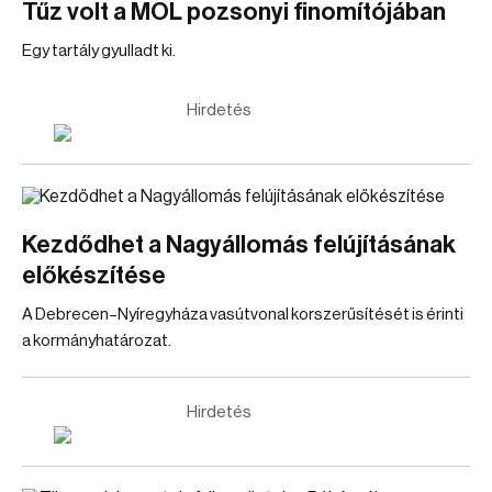
Tűz volt a MOL pozsonyi finomítójában
Egy tartály gyulladt ki.
Hirdetés
Kezdődhet a Nagyállomás felújításának
előkészítése
A Debrecen–Nyíregyháza vasútvonal korszerűsítését is érinti
a kormányhatározat.
Hirdetés