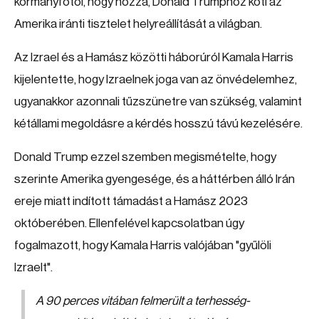
kormányfőtől, hogy hozzá, Donald Trumphoz köti az
Amerika iránti tisztelet helyreállítását a világban.
Az Izrael és a Hamász közötti háborúról Kamala Harris
kijelentette, hogy Izraelnek joga van az önvédelemhez,
ugyanakkor azonnali tűzszünetre van szükség, valamint
kétállami megoldásre a kérdés hosszú távú kezelésére.
Donald Trump ezzel szemben megismételte, hogy
szerinte Amerika gyengesége, és a háttérben álló Irán
ereje miatt indított támadást a Hamász 2023
októberében. Ellenfelével kapcsolatban úgy
fogalmazott, hogy Kamala Harris valójában "gyűlöli
Izraelt".
A 90 perces vitában felmerült a terhesség-