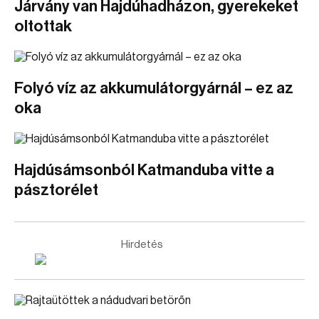
Járvány van Hajdúhadházon, gyerekeket
oltottak
Folyó víz az akkumulátorgyárnál – ez az
oka
Hajdúsámsonból Katmanduba vitte a
pásztorélet
Hirdetés