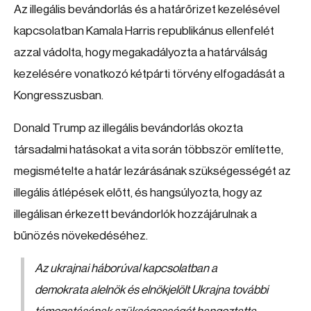
Az illegális bevándorlás és a határőrizet kezelésével
kapcsolatban Kamala Harris republikánus ellenfelét
azzal vádolta, hogy megakadályozta a határválság
kezelésére vonatkozó kétpárti törvény elfogadását a
Kongresszusban.
Donald Trump az illegális bevándorlás okozta
társadalmi hatásokat a vita során többször említette,
megismételte a határ lezárásának szükségességét az
illegális átlépések előtt, és hangsúlyozta, hogy az
illegálisan érkezett bevándorlók hozzájárulnak a
bűnözés növekedéséhez.
Az ukrajnai háborúval kapcsolatban a
demokrata alelnök és elnökjelölt Ukrajna további