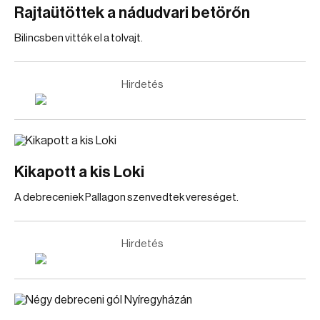
Rajtaütöttek a nádudvari betörőn
Bilincsben vitték el a tolvajt.
Hirdetés
Kikapott a kis Loki
A debreceniek Pallagon szenvedtek vereséget.
Hirdetés