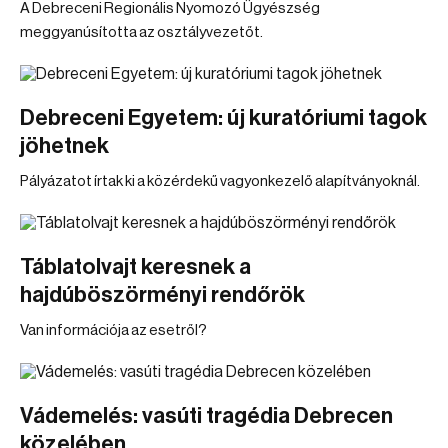
A Debreceni Regionális Nyomozó Ügyészség
meggyanúsította az osztályvezetőt.
Debreceni Egyetem: új kuratóriumi tagok
jöhetnek
Pályázatot írtak ki a közérdekű vagyonkezelő alapítványoknál.
Táblatolvajt keresnek a
hajdúböszörményi rendőrök
Van információja az esetről?
Vádemelés: vasúti tragédia Debrecen
közelében