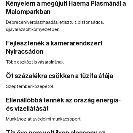
Kényelem a megújult Haema Plasmánál a
Malomparkban
Debreceni vérplazmaadás letisztult, biztonságos,
újjávarázsolt környezetben.
Fejlesztenék a kamerarendszert
Nyíracsádon
Több eszközt is vásárolnának.
Öt százalékra csökken a tűzifa áfája
Szeptember közepétől.
Ellenállóbbá tennék az ország energia-
és vízellátását
Munkához lát a védelmi munkacsoport.