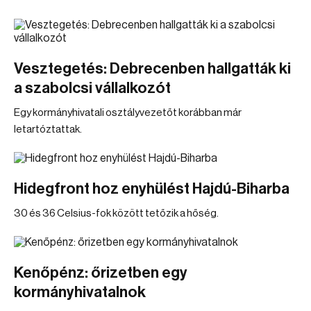
Vesztegetés: Debrecenben hallgatták ki
a szabolcsi vállalkozót
Egy kormányhivatali osztályvezetőt korábban már
letartóztattak.
Hidegfront hoz enyhülést Hajdú-Biharba
30 és 36 Celsius-fok között tetőzik a hőség.
Kenőpénz: őrizetben egy
kormányhivatalnok