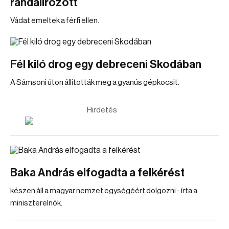
randalírozott
Vádat emeltek a férfi ellen.
Fél kiló drog egy debreceni Skodában
A Sámsoni úton állították meg a gyanús gépkocsit.
Hirdetés
Baka András elfogadta a felkérést
készen áll a magyar nemzet egységéért dolgozni - írta a
miniszterelnök.