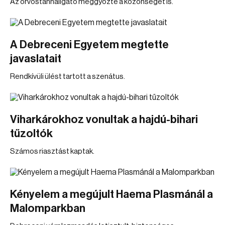
Az orvostanhallgató meggyőzte a közönséget is.
A Debreceni Egyetem megtette
javaslatait
Rendkívüli ülést tartott a szenátus.
Viharkárokhoz vonultak a hajdú-bihari
tűzoltók
Számos riasztást kaptak.
Kényelem a megújult Haema Plasmánál a
Malomparkban