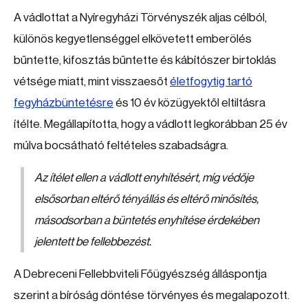
A vádlottat a Nyíregyházi Törvényszék aljas célból,
különös kegyetlenséggel elkövetett emberölés
bűntette, kifosztás bűntette és kábítószer birtoklás
vétsége miatt, mint visszaesőt
életfogytig tartó
fegyházbüntetésre
és 10 év közügyektől eltiltásra
ítélte. Megállapította, hogy a vádlott legkorábban 25 év
múlva bocsátható feltételes szabadságra.
Az ítélet ellen a vádlott enyhítésért, míg védője
elsősorban eltérő tényállás és eltérő minősítés,
másodsorban a büntetés enyhítése érdekében
jelentett be fellebbezést.
A Debreceni Fellebbviteli Főügyészség álláspontja
szerint a bíróság döntése törvényes és megalapozott.