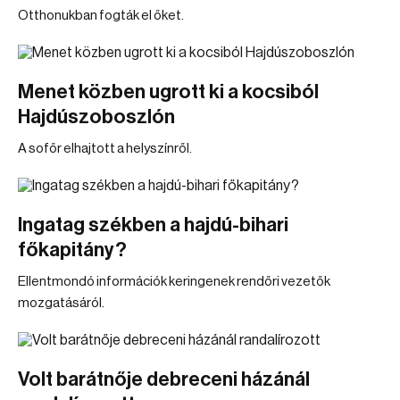
Otthonukban fogták el őket.
Menet közben ugrott ki a kocsiból
Hajdúszoboszlón
A sofőr elhajtott a helyszínről.
Ingatag székben a hajdú-bihari
főkapitány?
Ellentmondó információk keringenek rendőri vezetők
mozgatásáról.
Volt barátnője debreceni házánál