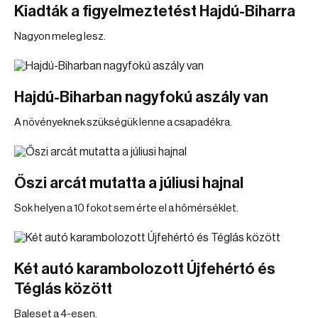
Kiadták a figyelmeztetést Hajdú-Biharra
Nagyon meleg lesz.
Hajdú-Biharban nagyfokú aszály van
A növényeknek szükségük lenne a csapadékra.
Őszi arcát mutatta a júliusi hajnal
Sok helyen a 10 fokot sem érte el a hőmérséklet.
Két autó karambolozott Újfehértó és
Téglás között
Baleset a 4-esen.