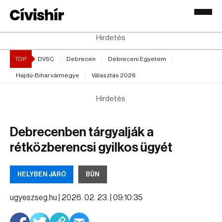
Hirdetés
TOP
DVSC
Debrecen
Debreceni Egyetem
Hajdú-Bihar vármegye
Választás 2026
Hirdetés
Debrecenben tárgyalják a
rétközberencsi gyilkos ügyét
HELYBEN JÁRÓ
BŰN
ugyeszseg.hu |
2026. 02. 23. | 09:10:35