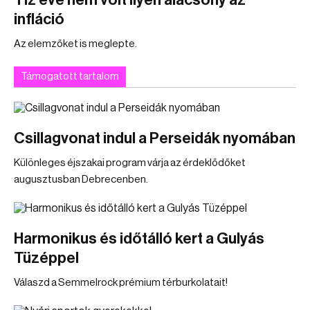
Tíz éve nem volt ilyen alacsony az
infláció
Az elemzőket is meglepte.
Támogatott tartalom
Csillagvonat indul a Perseidák nyomában
Különleges éjszakai program várja az érdeklődőket
augusztusban Debrecenben.
Harmonikus és időtálló kert a Gulyás
Tüzéppel
Válaszd a Semmelrock prémium térburkolatait!