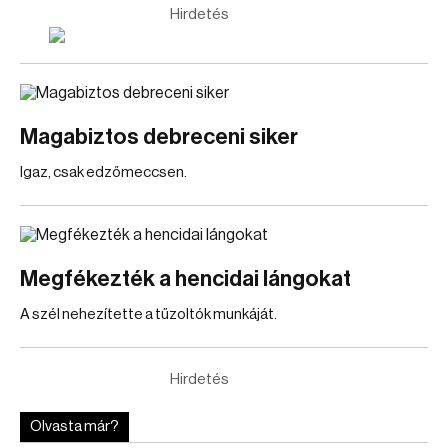
Hirdetés
Magabiztos debreceni siker
Igaz, csak edzőmeccsen.
Megfékezték a hencidai lángokat
A szél nehezítette a tűzoltók munkáját.
Hirdetés
Olvasta már?