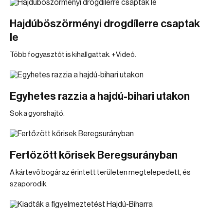
Hajdúböszörményi drogdílerre csaptak
le
Több fogyasztót is kihallgattak. +Videó.
Egyhetes razzia a hajdú-bihari utakon
Sok a gyorshajtó.
Fertőzött kőrisek Beregsurányban
A kártevő bogár az érintett területen megtelepedett, és
szaporodik.