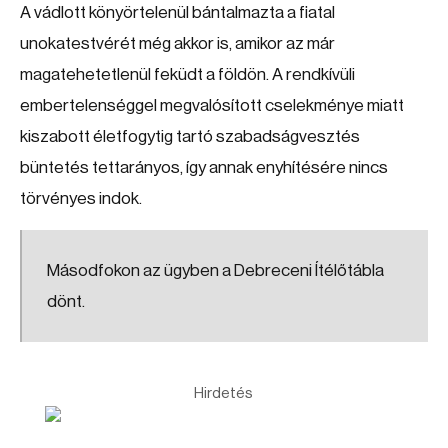
A vádlott könyörtelenül bántalmazta a fiatal
unokatestvérét még akkor is, amikor az már
magatehetetlenül feküdt a földön. A rendkívüli
embertelenséggel megvalósított cselekménye miatt
kiszabott életfogytig tartó szabadságvesztés
büntetés tettarányos, így annak enyhítésére nincs
törvényes indok.
Másodfokon az ügyben a Debreceni Ítélőtábla
dönt.
Hirdetés