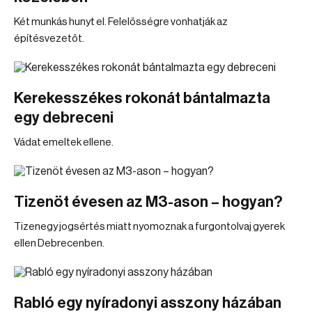
Két munkás hunyt el. Felelősségre vonhatják az
építésvezetőt.
Kerekesszékes rokonát bántalmazta
egy debreceni
Vádat emeltek ellene.
Tizenöt évesen az M3-ason – hogyan?
Tizenegy jogsértés miatt nyomoznak a furgontolvaj gyerek
ellen Debrecenben.
Rabló egy nyíradonyi asszony házában