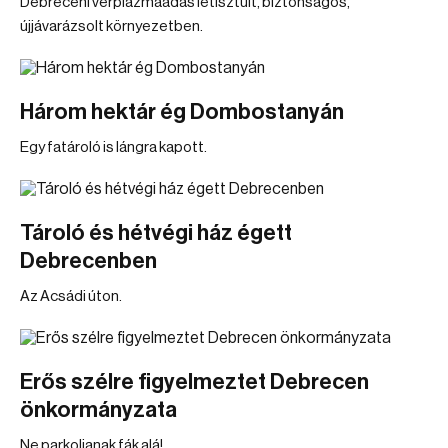
Debreceni vérplazmaadás letisztult, biztonságos,
újjávarázsolt környezetben.
Három hektár ég Dombostanyán
Egy fatároló is lángra kapott.
Tároló és hétvégi ház égett
Debrecenben
Az Acsádi úton.
Erős szélre figyelmeztet Debrecen
önkormányzata
Ne parkoljanak fák alá!