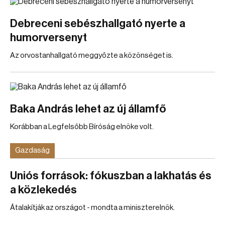
Debreceni sebészhallgató nyerte a
humorversenyt
Az orvostanhallgató meggyőzte a közönséget is.
Baka András lehet az új államfő
Korábban a Legfelsőbb Bíróság elnöke volt.
Gazdaság
Uniós források: fókuszban a lakhatás és
a közlekedés
Átalakítják az országot - mondta a miniszterelnök.