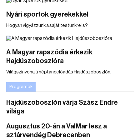
Nyári sportok gyerekekkel
Hogyan vigyázzunk a saját testünkre is?
A Magyar rapszódia érkezik
Hajdúszoboszlóra
Világszínvonalú néptáncelőadás Hajdúszoboszlón.
Programok
Hajdúszoboszlón várja Szász Endre
világa
Augusztus 20-án a ValMar lesz a
sztárvendég Debrecenben