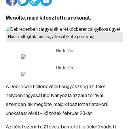
Megölte, majd kifosztotta a rokonát.
Hamar elfogták Tamás gyilkosát
(Fotó: police.hu)
Hirdetés
Hirdetés
A Debreceni Fellebbviteli Főügyészség az ítélet
helybenhagyását indítványozta azzal a férfival
szemben, aki megölte, majd kifosztotta fiatalkorú
unokatestvérét – közölték február 23-án.
Az ítélet szerint a 21 éves, büntetett előéletű vádlott