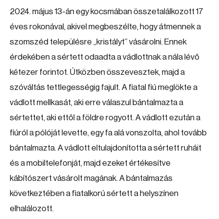
2024. május 13-án egy kocsmában összetalálkozott 17
éves rokonával, akivel megbeszélte, hogy átmennek a
szomszéd településre „kristályt” vásárolni. Ennek
érdekében a sértett odaadta a vádlottnak a nála lévő
kétezer forintot. Útközben összevesztek, majd a
szóváltás tettlegességig fajult. A fiatal fiú meglökte a
vádlott mellkasát, aki erre válaszul bántalmazta a
sértettet, aki ettől a földre rogyott. A vádlott ezután a
fiúról a pólóját levette, egy fa alá vonszolta, ahol tovább
bántalmazta. A vádlott eltulajdonította a sértett ruháit
és a mobiltelefonját, majd ezeket értékesítve
kábítószert vásárolt magának. A bántalmazás
következtében a fiatalkorú sértett a helyszínen
elhalálozott.