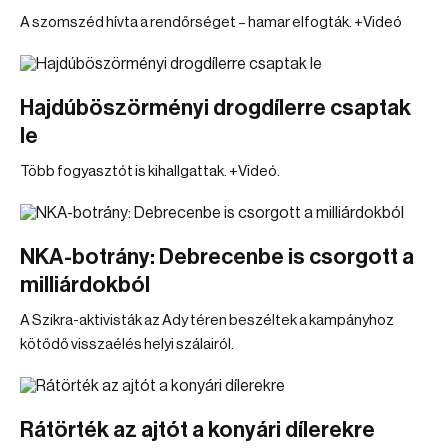
A szomszéd hívta a rendőrséget – hamar elfogták. +Videó
Hajdúböszörményi drogdílerre csaptak
le
Több fogyasztót is kihallgattak. +Videó.
NKA-botrány: Debrecenbe is csorgott a
milliárdokból
A Szikra-aktivisták az Ady téren beszéltek a kampányhoz
kötődő visszaélés helyi szálairól.
Rátörték az ajtót a konyári dílerekre