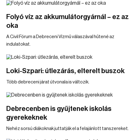
Folyó víz az akkumulátorgyárnál – ez az
oka
A Civil Fórum a Debreceni Vízmű válaszával hűtené az
indulatokat.
Loki-Szpari: útlezárás, elterelt buszok
Több debreceni járat útvonala is változik.
Debrecenben is gyűjtenek iskolás
gyerekeknek
Nehéz sorsú diákoknak juttatják el a felajánlott tanszereket.