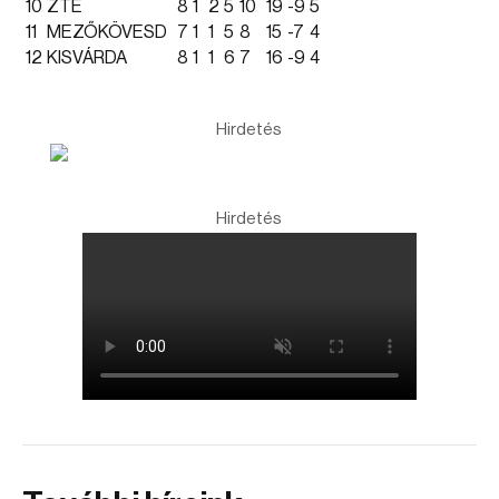
10
ZTE
8
1
2
5
10
19
-9
5
11
MEZŐKÖVESD
7
1
1
5
8
15
-7
4
12
KISVÁRDA
8
1
1
6
7
16
-9
4
Hirdetés
Hirdetés