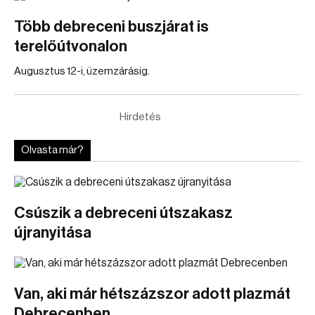
Több debreceni buszjárat is
terelőútvonalon
Augusztus 12-i, üzemzárásig.
Hirdetés
Olvasta már?
Csúszik a debreceni útszakasz
újranyitása
Van, aki már hétszázszor adott plazmát
Debrecenben