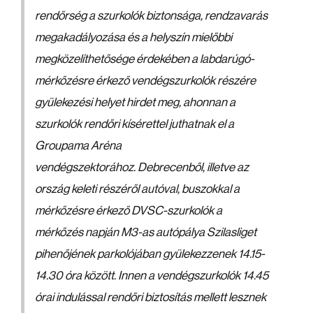
rendőrség a szurkolók biztonsága, rendzavarás
megakadályozása és a helyszín mielőbbi
megközelíthetősége érdekében a labdarúgó-
mérkőzésre érkező vendégszurkolók részére
gyülekezési helyet hirdet meg, ahonnan a
szurkolók rendőri kísérettel juthatnak el a
Groupama Aréna
vendégszektorához. Debrecenből, illetve az
ország keleti részéről autóval, buszokkal a
mérkőzésre érkező DVSC-szurkolók a
mérkőzés napján M3-as autópálya Szilasliget
pihenőjének parkolójában gyülekezzenek 14.15-
14.30 óra között. Innen a vendégszurkolók 14.45
órai indulással rendőri biztosítás mellett lesznek