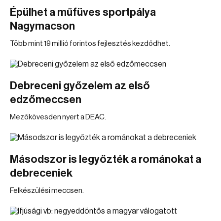
Épülhet a műfüves sportpálya
Nagymacson
Több mint 19 millió forintos fejlesztés kezdődhet.
Debreceni győzelem az első
edzőmeccsen
Mezőkövesden nyert a DEAC.
Másodszor is legyőzték a románokat a
debreceniek
Felkészülési meccsen.