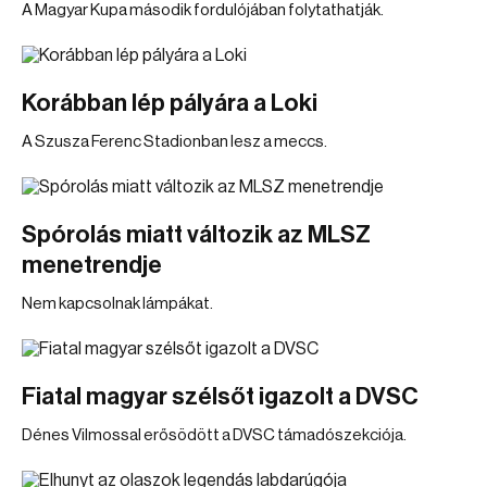
A Magyar Kupa második fordulójában folytathatják.
Korábban lép pályára a Loki
A Szusza Ferenc Stadionban lesz a meccs.
Spórolás miatt változik az MLSZ
menetrendje
Nem kapcsolnak lámpákat.
Fiatal magyar szélsőt igazolt a DVSC
Dénes Vilmossal erősödött a DVSC támadószekciója.