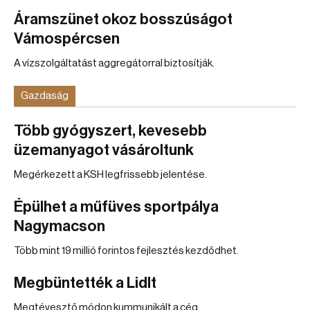
Áramszünet okoz bosszúságot
Vámospércsen
A vízszolgáltatást aggregátorral biztosítják.
Gazdaság
Több gyógyszert, kevesebb
üzemanyagot vásároltunk
Megérkezett a KSH legfrissebb jelentése.
Épülhet a műfüves sportpálya
Nagymacson
Több mint 19 millió forintos fejlesztés kezdődhet.
Megbüntették a Lidlt
Megtévesztő módon kummunikált a cég.