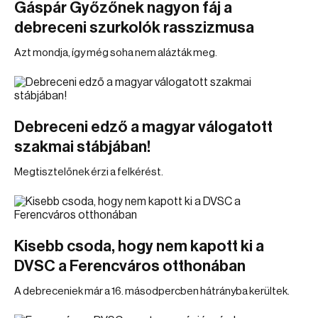
Gáspár Győzőnek nagyon fáj a
debreceni szurkolók rasszizmusa
Azt mondja, így még soha nem alázták meg.
Debreceni edző a magyar válogatott
szakmai stábjában!
Megtisztelőnek érzi a felkérést.
Kisebb csoda, hogy nem kapott ki a
DVSC a Ferencváros otthonában
A debreceniek már a 16. másodpercben hátrányba kerültek.