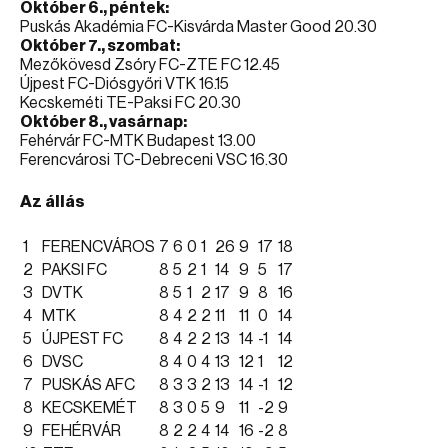
Október 6., péntek:
Puskás Akadémia FC-Kisvárda Master Good 20.30
Október 7., szombat:
Mezőkövesd Zsóry FC-ZTE FC 12.45
Újpest FC-Diósgyőri VTK 16.15
Kecskeméti TE-Paksi FC 20.30
Október 8., vasárnap:
Fehérvár FC-MTK Budapest 13.00
Ferencvárosi TC-Debreceni VSC 16.30
Az állás
1
FERENCVÁROS
7
6
0
1
26
9
17
18
2
PAKSI FC
8
5
2
1
14
9
5
17
3
DVTK
8
5
1
2
17
9
8
16
4
MTK
8
4
2
2
11
11
0
14
5
ÚJPEST FC
8
4
2
2
13
14
-1
14
6
DVSC
8
4
0
4
13
12
1
12
7
PUSKÁS AFC
8
3
3
2
13
14
-1
12
8
KECSKEMÉT
8
3
0
5
9
11
-2
9
9
FEHÉRVÁR
8
2
2
4
14
16
-2
8