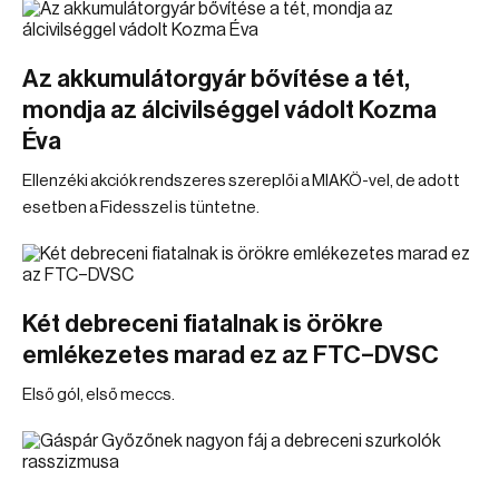
Az akkumulátorgyár bővítése a tét,
mondja az álcivilséggel vádolt Kozma
Éva
Ellenzéki akciók rendszeres szereplői a MIAKÖ-vel, de adott
esetben a Fidesszel is tüntetne.
Két debreceni fiatalnak is örökre
emlékezetes marad ez az FTC–DVSC
Első gól, első meccs.