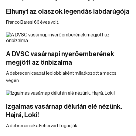
Elhunyt az olaszok legendás labdarúgója
Franco Baresi 66 éves volt.
A DVSC vasárnapi nyerőemberének
megjött az önbizalma
A debreceni csapat legjobbjaként nyilatkozott a meccs
végén.
Izgalmas vasárnap délután elé nézünk.
Hajrá, Loki!
A debreceniek a Fehérvárt fogadják.