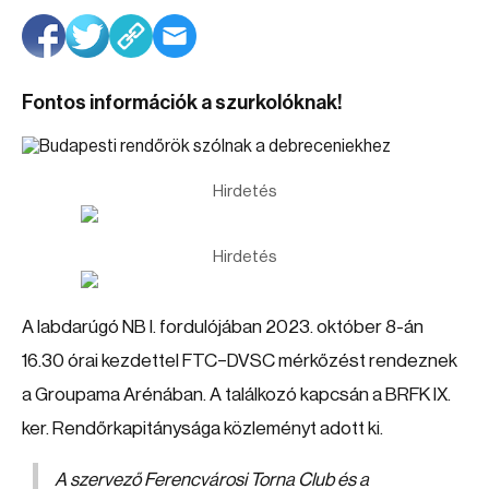
Fontos információk a szurkolóknak!
Hirdetés
Hirdetés
A labdarúgó NB I. fordulójában 2023. október 8-án
16.30 órai kezdettel FTC–DVSC mérkőzést rendeznek
a Groupama Arénában. A találkozó kapcsán a BRFK IX.
ker. Rendőrkapitánysága közleményt adott ki.
A szervező Ferencvárosi Torna Club és a