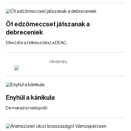
Öt edzőmeccset játszanak a
debreceniek
Elkezdte a felkészülést a DEAC.
Hirdetés
Enyhül a kánikula
De marad a meleg idő.