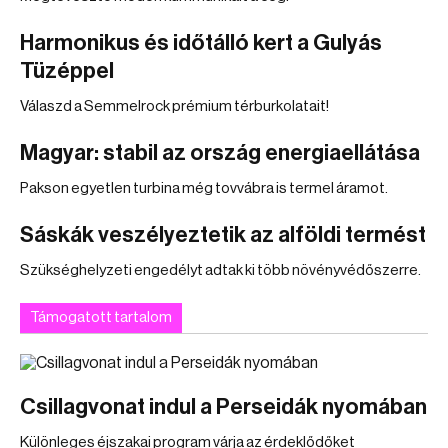
Harmonikus és időtálló kert a Gulyás
Tüzéppel
Válaszd a Semmelrock prémium térburkolatait!
Magyar: stabil az ország energiaellátása
Pakson egyetlen turbina még tovvábra is termel áramot.
Sáskák veszélyeztetik az alföldi termést
Szükséghelyzeti engedélyt adtak ki több növényvédőszerre.
Támogatott tartalom
Csillagvonat indul a Perseidák nyomában
Különleges éjszakai program várja az érdeklődőket