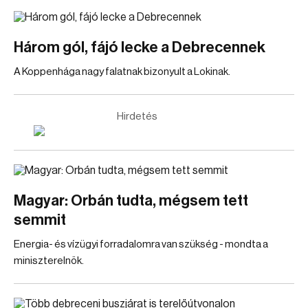
Három gól, fájó lecke a Debrecennek
A Koppenhága nagy falatnak bizonyult a Lokinak.
Hirdetés
Magyar: Orbán tudta, mégsem tett
semmit
Energia- és vízügyi forradalomra van szükség - mondta a
miniszterelnök.