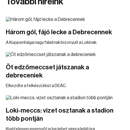
További híreink
Három gól, fájó lecke a Debrecennek
A Koppenhága nagy falatnak bizonyult a Lokinak.
Öt edzőmeccset játszanak a
debreceniek
Elkezdte a felkészülést a DEAC.
Loki-meccs: vizet osztanak a stadion
több pontján
Kivételesen esernyőt is be lehet vinni a lelátóra.