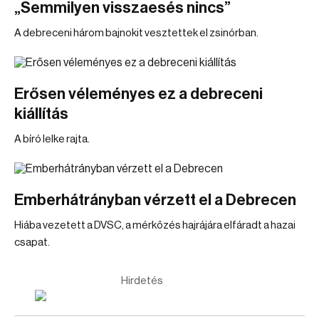
„Semmilyen visszaesés nincs”
A debreceni három bajnokit vesztettek el zsinórban.
Erősen véleményes ez a debreceni
kiállítás
A bíró lelke rajta.
Emberhátrányban vérzett el a Debrecen
Hiába vezetett a DVSC, a mérkőzés hajrájára elfáradt a hazai
csapat.
Hirdetés