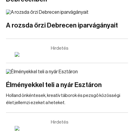
A rozsda őrzi Debrecen iparvágányait
Hirdetés
Élményekkel teli a nyár Esztáron
Holland önkéntesek, kreatív táborok és pezsgő közösségi
élet jellemzi ezeket a heteket.
Hirdetés