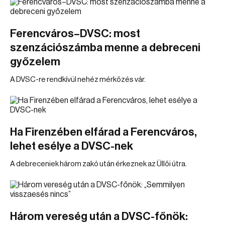
Ferencváros–DVSC: most
szenzációszámba menne a debreceni
győzelem
A DVSC-re rendkívül nehéz mérkőzés vár.
Ha Firenzében elfárad a Ferencváros,
lehet esélye a DVSC-nek
A debreceniek három zakó után érkeznek az Üllői útra.
Három vereség után a DVSC-főnök: