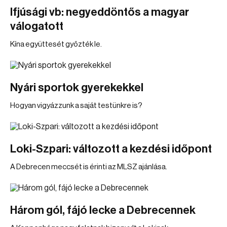
Ifjúsági vb: negyeddöntős a magyar
válogatott
Kína együttesét győzték le.
Nyári sportok gyerekekkel
Hogyan vigyázzunk a saját testünkre is?
Loki-Szpari: változott a kezdési időpont
A Debrecen meccsét is érinti az MLSZ ajánlása.
Három gól, fájó lecke a Debrecennek