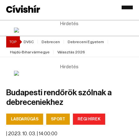
Hirdetés
TOP
DVSC
Debrecen
Debreceni Egyetem
Hajdú-Bihar vármegye
Választás 2026
Hirdetés
Budapesti rendőrök szólnak a
debreceniekhez
LABDARÚGÁS
SPORT
RÉGI HÍREK
|
2023. 10. 03. | 14:00:00