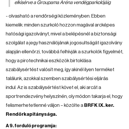
elkísérve a Groupama Aréna vendégparkolójáig
- olvasható a rendőrségi közleményben. Ebben
kiemelik: minden szurkoló hozzon magával arcképes
hatósági igazolványt, mivel a belépésnél a biztonsági
szolgálat a jegy használójának jogosultságát igazolvány
alapján ellenőrzi, továbbá felhívják a szurkolók figyelmét,
hogy a pirotechnikai eszközök birtoklása
szabálysértést valósít meg, így akinél ilyen terméket
találunk, azokkal szemben szabálysértési eljárás
indul. Az is szabálysértést követ el, aki arcát a
sportrendezvény helyszínén, oly módon takarja el, hogy
felismerhetetlenné váljon – közölte a
BRFK IX. ker.
Rendőrkapitánysága.
A 9. forduló programja: