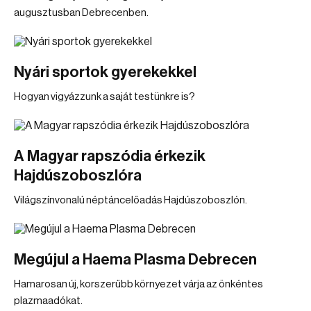
augusztusban Debrecenben.
Nyári sportok gyerekekkel
Hogyan vigyázzunk a saját testünkre is?
A Magyar rapszódia érkezik
Hajdúszoboszlóra
Világszínvonalú néptáncelőadás Hajdúszoboszlón.
Megújul a Haema Plasma Debrecen
Hamarosan új, korszerűbb környezet várja az önkéntes
plazmaadókat.