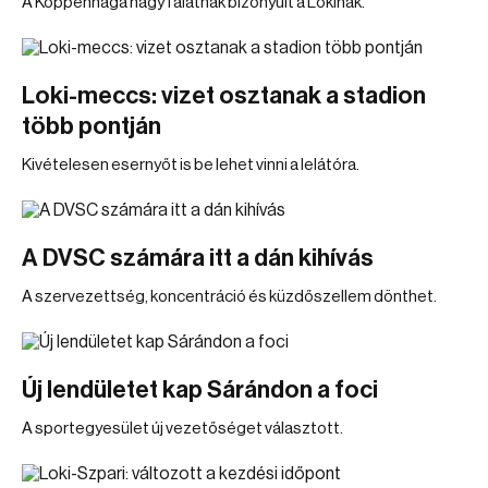
A Koppenhága nagy falatnak bizonyult a Lokinak.
Loki-meccs: vizet osztanak a stadion
több pontján
Kivételesen esernyőt is be lehet vinni a lelátóra.
A DVSC számára itt a dán kihívás
A szervezettség, koncentráció és küzdőszellem dönthet.
Új lendületet kap Sárándon a foci
A sportegyesület új vezetőséget választott.