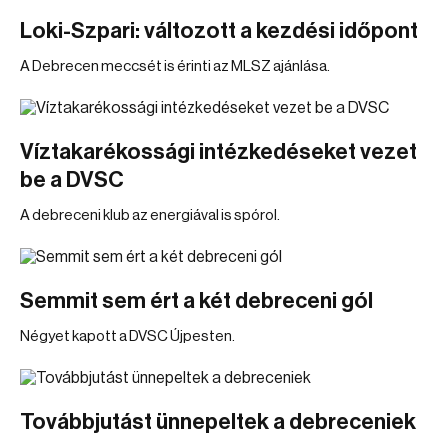
Loki-Szpari: változott a kezdési időpont
A Debrecen meccsét is érinti az MLSZ ajánlása.
Víztakarékossági intézkedéseket vezet
be a DVSC
A debreceni klub az energiával is spórol.
Semmit sem ért a két debreceni gól
Négyet kapott a DVSC Újpesten.
Továbbjutást ünnepeltek a debreceniek