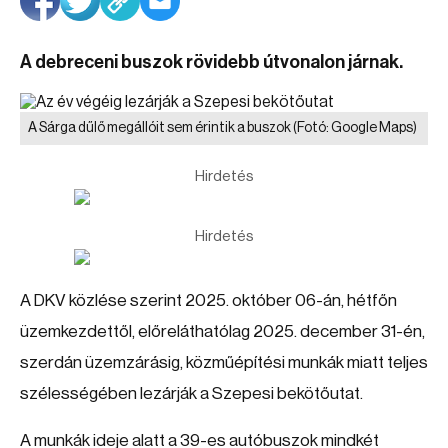
A debreceni buszok rövidebb útvonalon járnak.
A Sárga dűlő megállóit sem érintik a buszok
(Fotó: Google Maps)
Hirdetés
Hirdetés
A DKV közlése szerint 2025. október 06-án, hétfőn
üzemkezdettől, előreláthatólag 2025. december 31-én,
szerdán üzemzárásig, közműépítési munkák miatt teljes
szélességében lezárják a Szepesi bekötőutat.
A munkák ideje alatt a 39-es autóbuszok mindkét