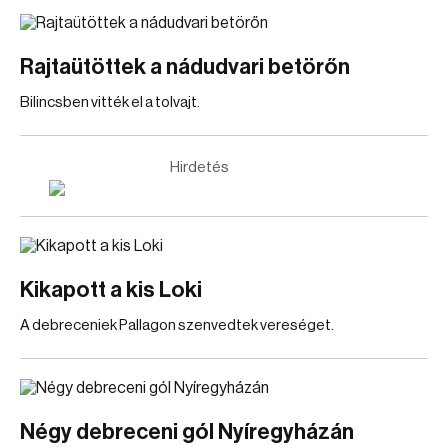
Rajtaütöttek a nádudvari betörőn
Bilincsben vitték el a tolvajt.
Hirdetés
Kikapott a kis Loki
A debreceniek Pallagon szenvedtek vereséget.
Négy debreceni gól Nyíregyházán