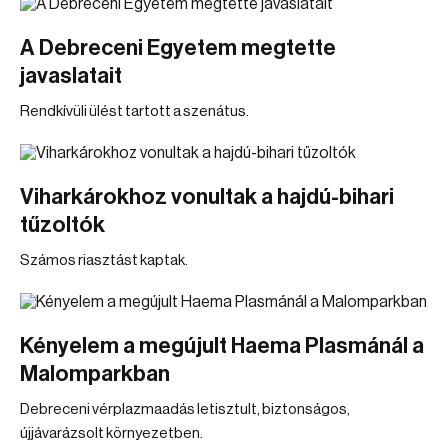
A Debreceni Egyetem megtette
javaslatait
Rendkívüli ülést tartott a szenátus.
Viharkárokhoz vonultak a hajdú-bihari
tűzoltók
Számos riasztást kaptak.
Kényelem a megújult Haema Plasmánál a
Malomparkban
Debreceni vérplazmaadás letisztult, biztonságos,
újjávarázsolt környezetben.