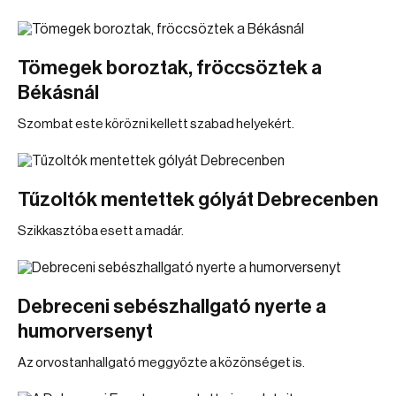
Tömegek boroztak, fröccsöztek a
Békásnál
Szombat este körözni kellett szabad helyekért.
Tűzoltók mentettek gólyát Debrecenben
Szikkasztóba esett a madár.
Debreceni sebészhallgató nyerte a
humorversenyt
Az orvostanhallgató meggyőzte a közönséget is.