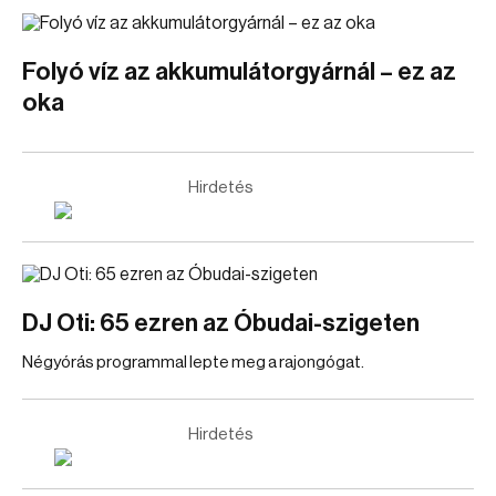
Folyó víz az akkumulátorgyárnál – ez az
oka
Hirdetés
DJ Oti: 65 ezren az Óbudai-szigeten
Négyórás programmal lepte meg a rajongógat.
Hirdetés