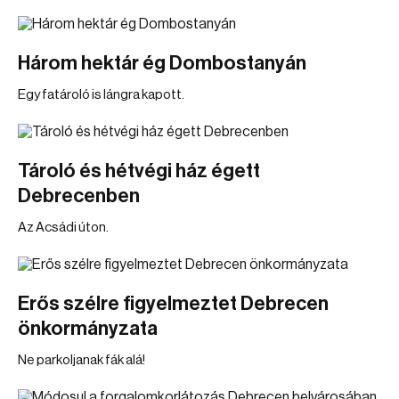
Három hektár ég Dombostanyán
Egy fatároló is lángra kapott.
Tároló és hétvégi ház égett
Debrecenben
Az Acsádi úton.
Erős szélre figyelmeztet Debrecen
önkormányzata
Ne parkoljanak fák alá!