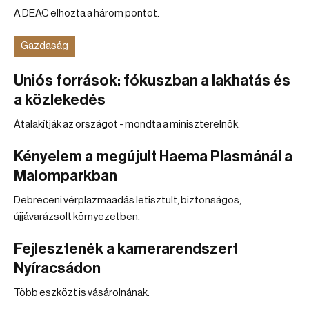
A DEAC elhozta a három pontot.
Gazdaság
Uniós források: fókuszban a lakhatás és
a közlekedés
Átalakítják az országot - mondta a miniszterelnök.
Kényelem a megújult Haema Plasmánál a
Malomparkban
Debreceni vérplazmaadás letisztult, biztonságos,
újjávarázsolt környezetben.
Fejlesztenék a kamerarendszert
Nyíracsádon
Több eszközt is vásárolnának.