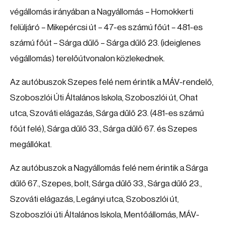
végállomás irányában a Nagyállomás – Homokkerti
felüljáró – Mikepércsi út – 47-es számú főút – 481-es
számú főút – Sárga dűlő – Sárga dűlő 23. (ideiglenes
végállomás) terelőútvonalon közlekednek.
Az autóbuszok Szepes felé nem érintik a MÁV-rendelő,
Szoboszlói Úti Általános Iskola, Szoboszlói út, Ohat
utca, Szováti elágazás, Sárga dűlő 23. (481-es számú
főút felé), Sárga dűlő 33., Sárga dűlő 67. és Szepes
megállókat.
Az autóbuszok a Nagyállomás felé nem érintik a Sárga
dűlő 67., Szepes, bolt, Sárga dűlő 33., Sárga dűlő 23.,
Szováti elágazás, Legányi utca, Szoboszlói út,
Szoboszlói úti Általános Iskola, Mentőállomás, MÁV-