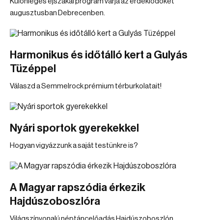
Különleges éjszakai program várja az érdeklődőket
augusztusban Debrecenben.
Harmonikus és időtálló kert a Gulyás
Tüzéppel
Válaszd a Semmelrock prémium térburkolatait!
Nyári sportok gyerekekkel
Hogyan vigyázzunk a saját testünkre is?
A Magyar rapszódia érkezik
Hajdúszoboszlóra
Világszínvonalú néptáncelőadás Hajdúszoboszlón.