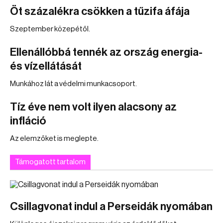
Öt százalékra csökken a tűzifa áfája
Szeptember közepétől.
Ellenállóbbá tennék az ország energia-
és vízellátását
Munkához lát a védelmi munkacsoport.
Tíz éve nem volt ilyen alacsony az
infláció
Az elemzőket is meglepte.
Támogatott tartalom
Csillagvonat indul a Perseidák nyomában