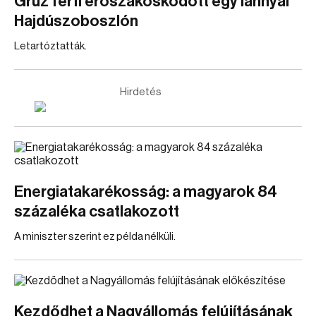
Grúz férfi erőszakoskodott egy lánnyal
Hajdúszoboszlón
Letartóztatták.
Hirdetés
Energiatakarékosság: a magyarok 84
százaléka csatlakozott
A miniszter szerint ez példa nélküli.
Kezdődhet a Nagyállomás felújításának