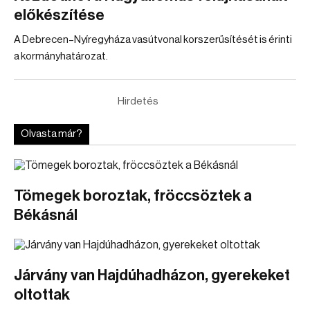
előkészítése
A Debrecen–Nyíregyháza vasútvonal korszerűsítését is érinti
a kormányhatározat.
Hirdetés
Olvasta már?
Tömegek boroztak, fröccsöztek a
Békásnál
Járvány van Hajdúhadházon, gyerekeket
oltottak