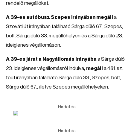
rendelő megállókat.
A 39-es autóbusz Szepes irányában megáll
a
Szováti út irányában található Sárga dűlő 67., Szepes,
bolt, Sárga dülő 33. megállóhelyen és a Sárga dűlő 23.
ideiglenes végállomáson.
A 39-es járat a Nagyállomás irányába
a Sárga dűlő
23. ideiglenes végállomásról indulva
, megáll
a 481. sz.
főút irányában található Sárga dűlő 33., Szepes, bolt,
Sárga dűlő 67., illetve Szepes megállóhelyeken.
Hirdetés
Hirdetés