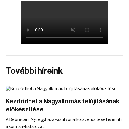
További híreink
Kezdődhet a Nagyállomás felújításának
előkészítése
A Debrecen–Nyíregyháza vasútvonal korszerűsítését is érinti
a kormányhatározat.