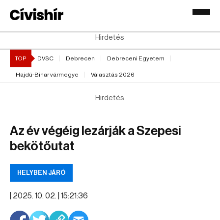
Hirdetés
TOP
DVSC
Debrecen
Debreceni Egyetem
Hajdú-Bihar vármegye
Választás 2026
Hirdetés
Az év végéig lezárják a Szepesi
bekötőutat
HELYBEN JÁRÓ
|
2025. 10. 02. | 15:21:36