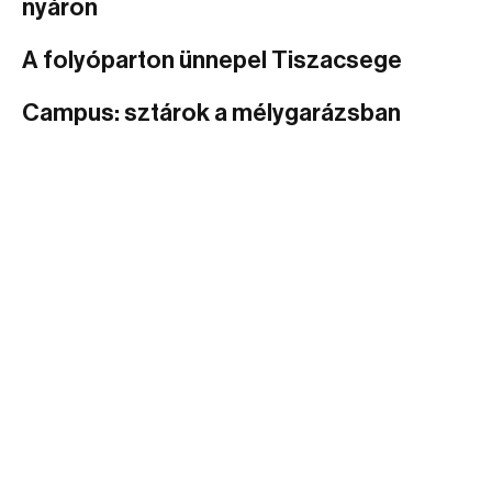
nyáron
A folyóparton ünnepel Tiszacsege
Campus: sztárok a mélygarázsban