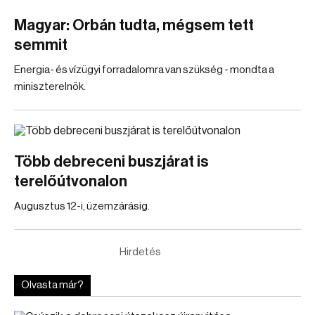
Magyar: Orbán tudta, mégsem tett
semmit
Energia- és vízügyi forradalomra van szükség - mondta a
miniszterelnök.
Több debreceni buszjárat is
terelőútvonalon
Augusztus 12-i, üzemzárásig.
Hirdetés
Olvasta már?