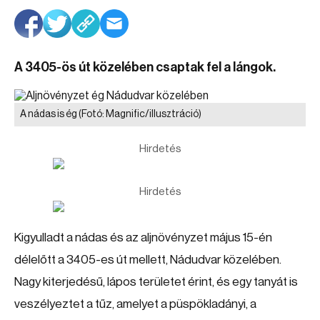
A 3405-ös út közelében csaptak fel a lángok.
A nádas is ég
(Fotó: Magnific/illusztráció)
Hirdetés
Hirdetés
Kigyulladt a nádas és az aljnövényzet május 15-én
délelőtt a 3405-es út mellett, Nádudvar közelében.
Nagy kiterjedésű, lápos területet érint, és egy tanyát is
veszélyeztet a tűz, amelyet a püspökladányi, a