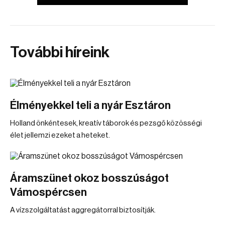
További híreink
Élményekkel teli a nyár Esztáron
Holland önkéntesek, kreatív táborok és pezsgő közösségi
élet jellemzi ezeket a heteket.
Áramszünet okoz bosszúságot
Vámospércsen
A vízszolgáltatást aggregátorral biztosítják.