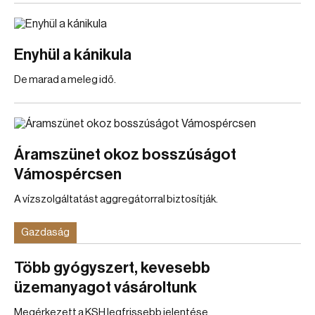
Enyhül a kánikula
De marad a meleg idő.
Áramszünet okoz bosszúságot
Vámospércsen
A vízszolgáltatást aggregátorral biztosítják.
Gazdaság
Több gyógyszert, kevesebb
üzemanyagot vásároltunk
Megérkezett a KSH legfrissebb jelentése.