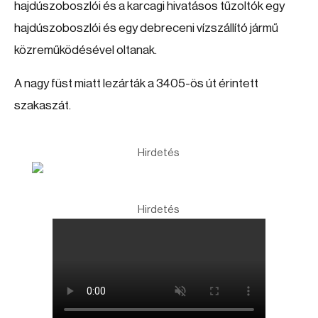
hajdúszoboszlói és a karcagi hivatásos tűzoltók egy
hajdúszoboszlói és egy debreceni vízszállító jármű
közreműködésével oltanak.
A nagy füst miatt lezárták a 3405-ös út érintett
szakaszát.
Hirdetés
Hirdetés