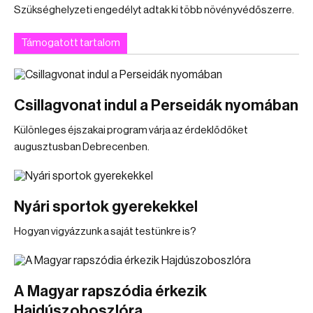
Szükséghelyzeti engedélyt adtak ki több növényvédőszerre.
Támogatott tartalom
Csillagvonat indul a Perseidák nyomában
Különleges éjszakai program várja az érdeklődőket
augusztusban Debrecenben.
Nyári sportok gyerekekkel
Hogyan vigyázzunk a saját testünkre is?
A Magyar rapszódia érkezik
Hajdúszoboszlóra