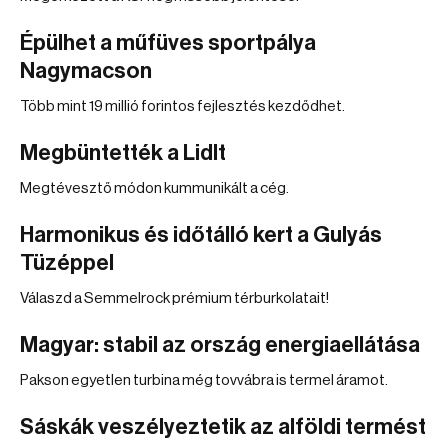
Épülhet a műfüves sportpálya
Nagymacson
Több mint 19 millió forintos fejlesztés kezdődhet.
Megbüntették a Lidlt
Megtévesztő módon kummunikált a cég.
Harmonikus és időtálló kert a Gulyás
Tüzéppel
Válaszd a Semmelrock prémium térburkolatait!
Magyar: stabil az ország energiaellátása
Pakson egyetlen turbina még tovvábra is termel áramot.
Sáskák veszélyeztetik az alföldi termést