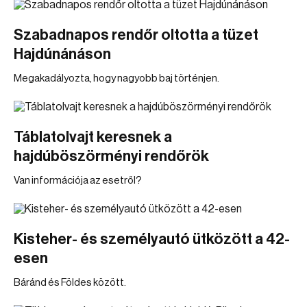
Szabadnapos rendőr oltotta a tüzet
Hajdúnánáson
Megakadályozta, hogy nagyobb baj történjen.
Táblatolvajt keresnek a
hajdúböszörményi rendőrök
Van információja az esetről?
Kisteher- és személyautó ütközött a 42-
esen
Báránd és Földes között.