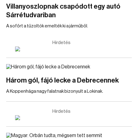
Villanyoszlopnak csapódott egy autó
Sárrétudvariban
A sofőrt a tűzoltók emelték ki a járműből.
Hirdetés
Három gól, fájó lecke a Debrecennek
A Koppenhága nagy falatnak bizonyult a Lokinak.
Hirdetés