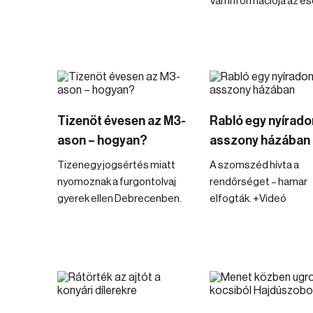
Van információja az es
Tizenöt évesen az M3-
Rabló egy nyírado
ason – hogyan?
asszony házában
Tizenegy jogsértés miatt
A szomszéd hívta a
nyomoznak a furgontolvaj
rendőrséget – hamar
gyerek ellen Debrecenben.
elfogták. +Videó