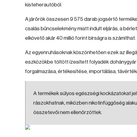
kisteherautóból.
A járőrök összesen 9 575 darab jogsértő terméket
csalás bűncselekmény miatt indult eljárás, a bérlet
elkövető akár 40 millió forint bírságra is számíthat.
Az egyenruhásoknak köszönhetően ezek az illegál
eszközökbe töltött ízesített folyadék dohánygyár
forgalmazása, értékesítése, importálása, távértéke
A termékek súlyos egészségi kockázatokat jele
rászokhatnak, miközben nikotinfüggőség alakul
összetevői nem ellenőrzöttek.