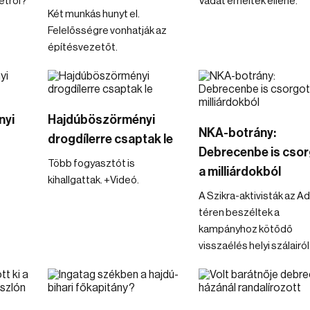
etről?
Vádat emeltek ellene.
Két munkás hunyt el.
Felelősségre vonhatják az
építésvezetőt.
nyi
Hajdúböszörményi
NKA-botrány:
drogdílerre csaptak le
Debrecenbe is csor
Több fogyasztót is
a milliárdokból
kihallgattak. +Videó.
A Szikra-aktivisták az A
téren beszéltek a
kampányhoz kötődő
visszaélés helyi szálairól