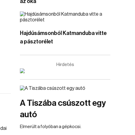
az oka
Hajdúsámsonból Katmanduba vitte
a pásztorélet
Hirdetés
A Tiszába csúszott egy
autó
Elmerült a folyóban a gépkocsi.