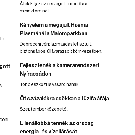
Átalakítják az országot - mondta a
miniszterelnök.
Kényelem a megújult Haema
Plasmánál a Malomparkban
Debreceni vérplazmaadás letisztult,
biztonságos, újjávarázsolt környezetben.
Fejlesztenék a kamerarendszert
gott
Nyíracsádon
Több eszközt is vásárolnának.
dy
Öt százalékra csökken a tűzifa áfája
.
Szeptember közepétől.
Ellenállóbbá tennék az ország
energia- és vízellátását