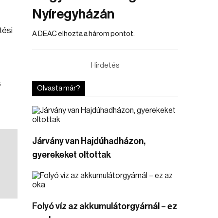
Nyíregyházán
tési
A DEAC elhozta a három pontot.
Hirdetés
s
Olvasta már?
Járvány van Hajdúhadházon,
gyerekeket oltottak
Folyó víz az akkumulátorgyárnál – ez