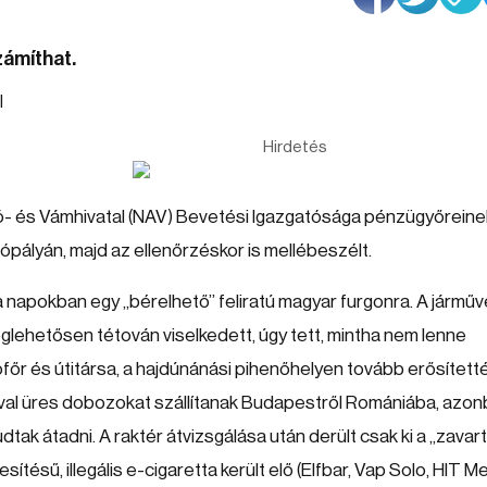
zámíthat.
Hirdetés
dó- és Vámhivatal (NAV) Bevetési Igazgatósága pénzügyőreine
ópályán, majd az ellenőrzéskor is mellébeszélt.
 napokban egy „bérelhető” feliratú magyar furgonra. A járműv
eglehetősen tétován viselkedett, úgy tett, mintha nem lenne
főr és útitársa, a hajdúnánási pihenőhelyen tovább erősített
óval üres dobozokat szállítanak Budapestről Romániába, azo
ak átadni. A raktér átvizsgálása után derült csak ki a „zavar
sítésű, illegális e-cigaretta került elő (Elfbar, Vap Solo, HIT Me