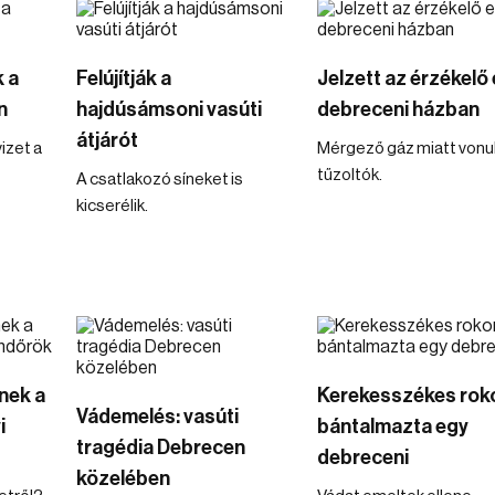
 a
Felújítják a
Jelzett az érzékelő
n
hajdúsámsoni vasúti
debreceni házban
átjárót
izet a
Mérgező gáz miatt vonul
tűzoltók.
A csatlakozó síneket is
kicserélik.
nek a
Kerekesszékes rok
Vádemelés: vasúti
i
bántalmazta egy
tragédia Debrecen
debreceni
közelében