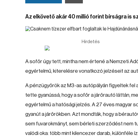
Az elkövető akár 40 millió forint bírságra is s
Hirdetés
A sofőr úgy tett, mintha nem értené a Nemzeti A
egyértelmű, kiterelésre vonatkozó jelzéseit az aut
A pénzügyőrök az M3-as autópályán figyeltek fel a
tette gyanússá, hogy a sofőr a járőrautó láttán, m
egyértelmű a hatósági jelzés. A 27 éves magyar so
gyanút a járőrökben. Azt mondták, hogy a béraut
sem fuvarokmányt, sem bérleti szerződést nem tudt
valódi oka: több mint kilencezer darab, különféle íze