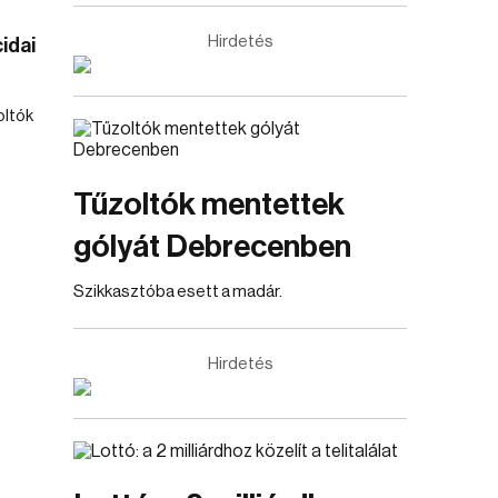
Hirdetés
idai
oltók
Tűzoltók mentettek
gólyát Debrecenben
Szikkasztóba esett a madár.
Hirdetés