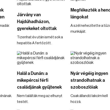
ek
Megfékezték a henc
Járvány van
en
lángokat
Hajdúhadházon,
madár.
A szél nehezítette a tűz
gyerekeket oltottak
munkáját.
Tizenhat év után ismét sok a
hepatitis A fertőzött.
Halál a Dunán: a
Nyár végéig ingyen
mikepércsi férfi
strandolhatnak a
családjának gyűjtenek
szoboszlóiak
olnának.
Nem találták meg az elhunyt
Csak állandó lakcím kell
testét.
hozzá.