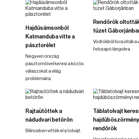
Rendőrök oltották
Hajdúsámsonból
tüzet Gáborjánba
Katmanduba vitte a
Vödrökből locsolták a v
pásztorélet
felcsapó lángokra.
Negyven ország
pásztornőivel keresi a közös
válaszokat a világ
problémáira.
Rajtaütöttek a
Táblatolvajt keres
nádudvari betörőn
hajdúböszörmény
rendőrök
Bilincsben vitték el a tolvajt.