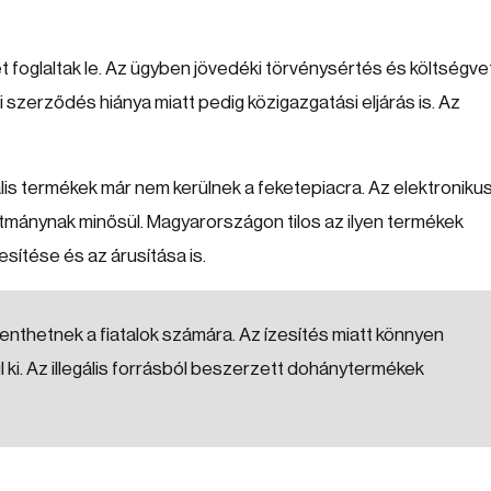
 foglaltak le. Az ügyben jövedéki törvénysértés és költségve
i szerződés hiánya miatt pedig közigazgatási eljárás is. Az
is termékek már nem kerülnek a feketepiacra. Az elektroniku
tmánynak minősül. Magyarországon tilos az ilyen termékek
sítése és az árusítása is.
nthetnek a fiatalok számára. Az ízesítés miatt könnyen
 ki. Az illegális forrásból beszerzett dohánytermékek