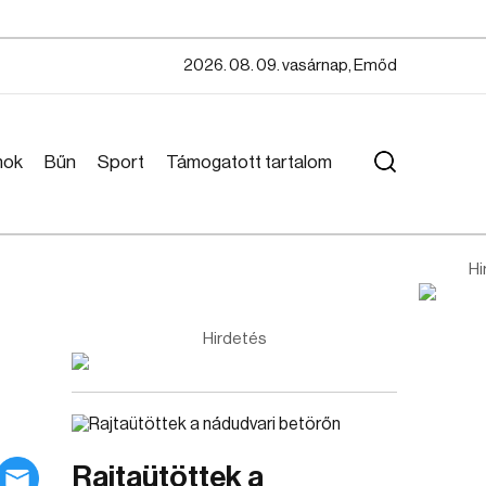
2026. 08. 09. vasárnap, Emőd
mok
Bűn
Sport
Támogatott tartalom
Hi
Hirdetés
Rajtaütöttek a