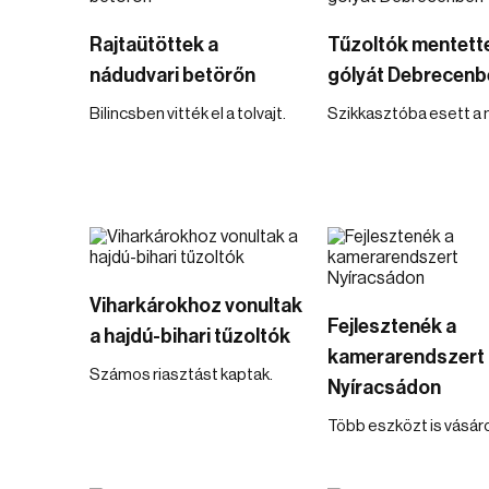
Rajtaütöttek a
Tűzoltók mentett
nádudvari betörőn
gólyát Debrecenb
Bilincsben vitték el a tolvajt.
Szikkasztóba esett a 
Viharkárokhoz vonultak
Fejlesztenék a
a hajdú-bihari tűzoltók
kamerarendszert
Számos riasztást kaptak.
Nyíracsádon
Több eszközt is vásár