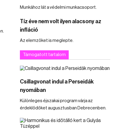
Munkához lát a védelmi munkacsoport.
Tíz éve nem volt ilyen alacsony az
infláció
en.
Az elemzőket is meglepte.
Támogatott tartalom
Csillagvonat indul a Perseidák
nyomában
Különleges éjszakai program várja az
érdeklődőket augusztusban Debrecenben.