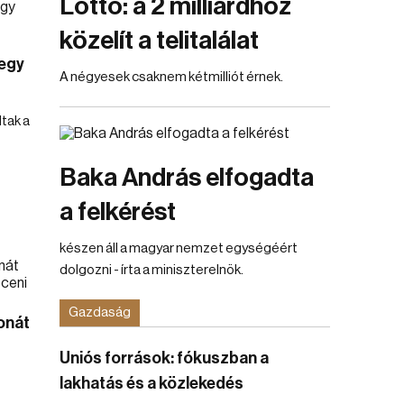
Lottó: a 2 milliárdhoz
közelít a telitalálat
 egy
A négyesek csaknem kétmilliót érnek.
tak a
Baka András elfogadta
a felkérést
készen áll a magyar nemzet egységéért
dolgozni - írta a miniszterelnök.
Gazdaság
onát
Uniós források: fókuszban a
lakhatás és a közlekedés