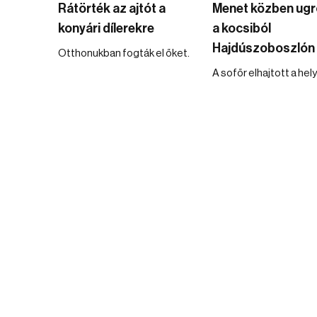
Rátörték az ajtót a
Menet közben ugro
konyári dílerekre
a kocsiból
Hajdúszoboszlón
Otthonukban fogták el őket.
A sofőr elhajtott a hely