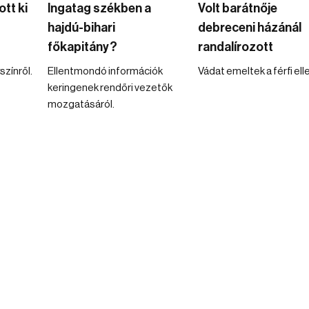
tt ki
Ingatag székben a
Volt barátnője
hajdú-bihari
debreceni házánál
főkapitány?
randalírozott
színről.
Ellentmondó információk
Vádat emeltek a férfi ell
keringenek rendőri vezetők
mozgatásáról.