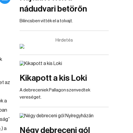
nádudvari betörőn
Bilincsben vitték el a tolvajt.
Hirdetés
k
Kikapott a kis Loki
et az
A debreceniek Pallagon szenvedtek
vereséget.
ék a
nban
tság”
,) a
Négy debreceni gól