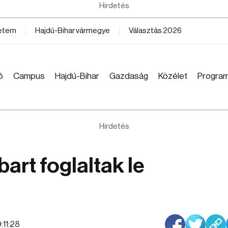
Hirdetés
yetem
Hajdú-Bihar vármegye
Választás 2026
ó
Campus
Hajdú-Bihar
Gazdaság
Közélet
Progra
Hirdetés
art foglaltak le
:11:28