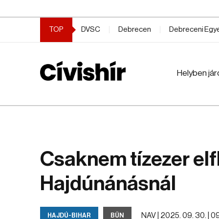
TOP
DVSC
Debrecen
Debreceni Eg
Helyben jár
Csaknem tízezer elfb
Hajdúnánásnál
NAV |
2025. 09. 30. | 09
HAJDÚ-BIHAR
BŰN