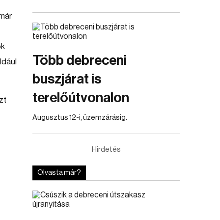
lmár
ok
Több debreceni
ldául
buszjárat is
terelőútvonalon
zt
Augusztus 12-i, üzemzárásig.
Hirdetés
Olvasta már?