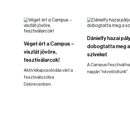
Dánielfy hazai pál
Véget ért a Campus –
dobogtatta meg a
viszlát jövőre,
szíveket
fesztiválarcok!
A Campus Fesztivál h
Aktív kikapcsolódás várt a
napján "nézelődtünk".
fesztiválozókra
Debrecenben.