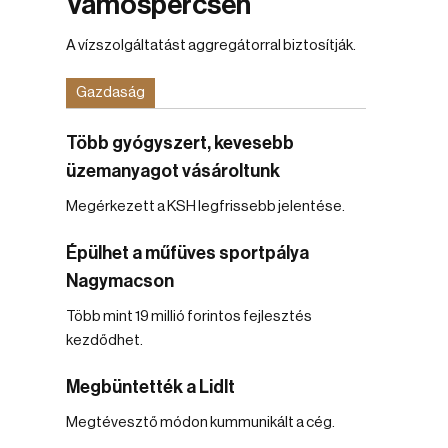
Vámospércsen
A vízszolgáltatást aggregátorral biztosítják.
Gazdaság
Több gyógyszert, kevesebb
üzemanyagot vásároltunk
Megérkezett a KSH legfrissebb jelentése.
Épülhet a műfüves sportpálya
Nagymacson
Több mint 19 millió forintos fejlesztés
kezdődhet.
Megbüntették a Lidlt
Megtévesztő módon kummunikált a cég.