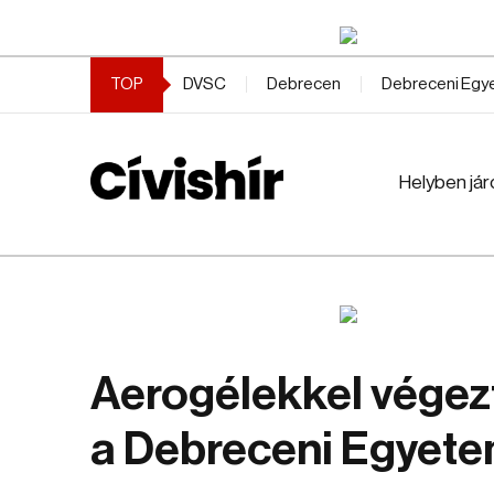
TOP
DVSC
Debrecen
Debreceni Eg
Helyben jár
Aerogélekkel végezt
a Debreceni Egyete