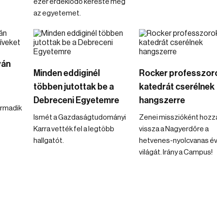
ezer érdeklődő kereste meg
az egyetemet.
yán
Minden eddiginél
Rocker professzor
többen jutottak be a
katedrát cserélnek
Debreceni Egyetemre
hangszerre
armadik
Ismét a Gazdaságtudományi
Zenei misszióként hozz
Karra vették fel a legtöbb
vissza a Nagyerdőre a
hallgatót.
hetvenes-nyolcvanas é
világát. Irány a Campus!