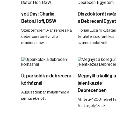
yoUDay: Charlie,
Díszdoktorát gyás
Beton.Hofi, BSW
a Debreceni Egye
Szeptember 16-án rendezik a
Florian Luca fő kutatás
deberceni tanévnyitó
területe a diofantikus
stadionshow-t.
számelmélet volt.
Új parkolók a debreceni
Megnyílt a kollégi
kórháznál
jelentkezés
Debrecenben
Augusztusban nyitják meg a
járművek előtt.
Mintegy 1200 helyet t
fent a gólyáknak.