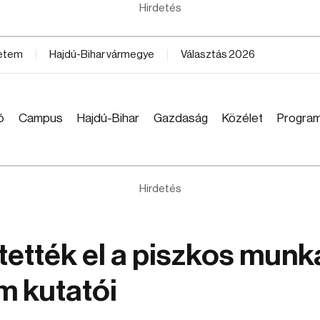
Hirdetés
yetem
Hajdú-Bihar vármegye
Választás 2026
ó
Campus
Hajdú-Bihar
Gazdaság
Közélet
Progra
Hirdetés
ették el a piszkos munk
m kutatói