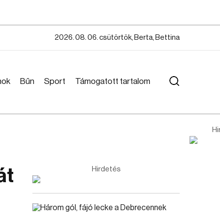
2026. 08. 06. csütörtök, Berta, Bettina
mok
Bűn
Sport
Támogatott tartalom
Hi
át
Hirdetés