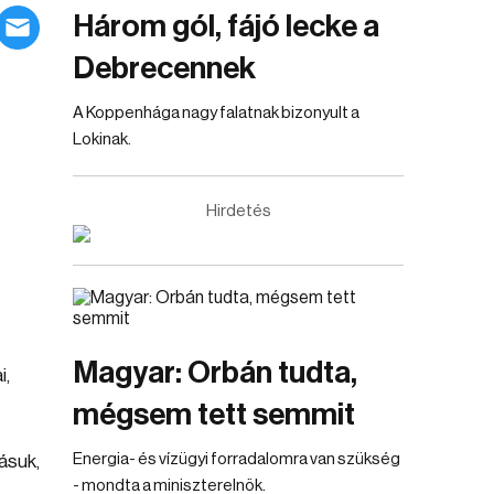
Három gól, fájó lecke a
Debrecennek
A Koppenhága nagy falatnak bizonyult a
Lokinak.
Hirdetés
Magyar: Orbán tudta,
i,
mégsem tett semmit
Energia- és vízügyi forradalomra van szükség
ásuk,
- mondta a miniszterelnök.