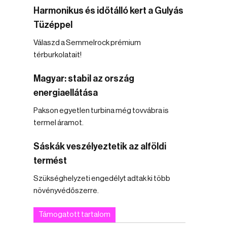
Harmonikus és időtálló kert a Gulyás
Tüzéppel
Válaszd a Semmelrock prémium
térburkolatait!
Magyar: stabil az ország
energiaellátása
Pakson egyetlen turbina még tovvábra is
termel áramot.
Sáskák veszélyeztetik az alföldi
termést
Szükséghelyzeti engedélyt adtak ki több
növényvédőszerre.
Támogatott tartalom