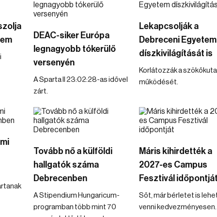
zolja
Lekapcsolják a
DEAC-siker Európa
tem
Debreceni Egyetem
legnagyobb tókerülő
díszkivilágítását is
i
versenyén
Korlátozzák a szökőkuta
A Sparta II 23:02:28-as idővel
működését.
zárt.
umi
Tovább nő a külföldi
Máris kihirdették a
hallgatók száma
2027-es Campus
Debrecenben
Fesztivál időpontjá
artanak
A Stipendium Hungaricum-
Sőt, már bérletet is lehe
programban több mint 70
venni kedvezményesen.