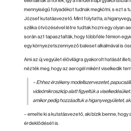
ellenállnak a hőnek, így a mindennapi gyakorlatban 
mennyiségű folyadékot tudnak megkötni, s ezt a t
József kutatásvezető. Mint folytatta, a higanyveg
szilika ötvözésével létre tudtak hozni egy olyan ae
során azt tapasztalták, hogy többféle fémion egyide
egy környezetszennyező baleset alkalmával is ös
Ami az új vegyület élővilágra gyakorolt hatását ill
nézték meg, hogy az aerogél miként viselkedik t
– Ehhez érzékeny modellszervezetet, papucsálla
videómikroszkóp alatt figyeltük a viselkedésüket.
amikor pedig hozzáadtuk a higanyvegyületet, ak
– emelte ki a kutatásvezető, aki bízik benne, hog
érdeklődését is.