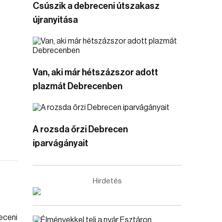
Csúszik a debreceni útszakasz
újranyitása
Van, aki már hétszázszor adott
plazmát Debrecenben
A rozsda őrzi Debrecen
iparvágányait
Hirdetés