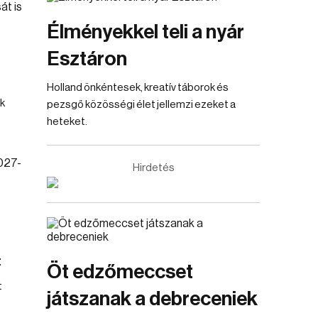
Élményekkel teli a nyár
Esztáron
Holland önkéntesek, kreatív táborok és
k
pezsgő közösségi élet jellemzi ezeket a
heteket.
Hirdetés
t
Öt edzőmeccset
t
játszanak a debreceniek