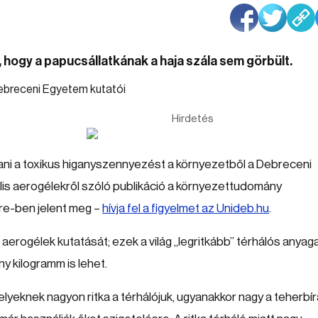
, hogy a papucsállatkának a haja szála sem görbült.
Hirdetés
ítani a toxikus higanyszennyezést a környezetből a Debreceni
lis aerogélekről szóló publikáció a környezettudomány
e-ben jelent meg –
hívja fel a figyelmet az Unideb.hu
.
erogélek kutatását; ezek a világ „legritkább” térhálós anyaga
 kilogramm is lehet.
lyeknek nagyon ritka a térhálójuk, ugyanakkor nagy a teherbír