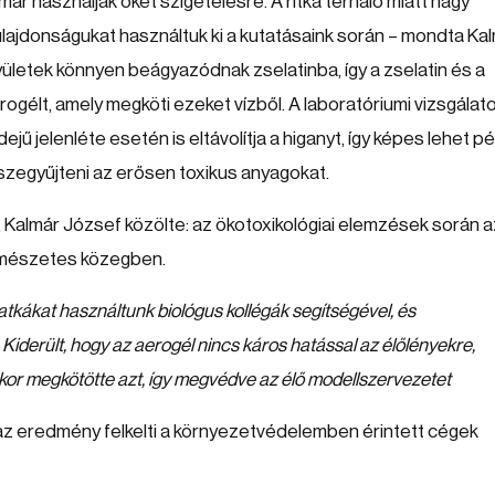
már használják őket szigetelésre. A ritka térháló miatt nagy
ulajdonságukat használtuk ki a kutatásaink során – mondta Ka
yületek könnyen beágyazódnak zselatinba, így a zselatin és a
rogélt, amely megköti ezeket vízből. A laboratóriumi vizsgálat
jű jelenléte esetén is eltávolítja a higanyt, így képes lehet pé
szegyűjteni az erősen toxikus anyagokat.
eti, Kalmár József közölte: az ökotoxikológiai elemzések során a
ermészetes közegben.
tkákat használtunk biológus kollégák segítségével, és
 Kiderült, hogy az aerogél nincs káros hatással az élőlényekre,
kor megkötötte azt, így megvédve az élő modellszervezetet
y az eredmény felkelti a környezetvédelemben érintett cégek