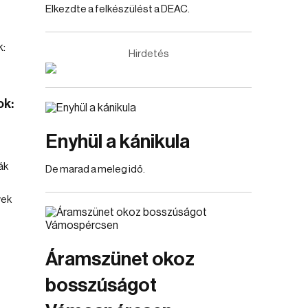
Elkezdte a felkészülést a DEAC.
Hirdetés
ok:
Enyhül a kánikula
ák
De marad a meleg idő.
vek
Áramszünet okoz
bosszúságot