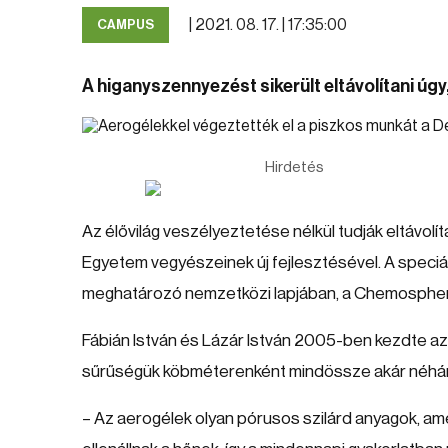
|
2021. 08. 17. | 17:35:00
CAMPUS
A higanyszennyezést sikerült eltávolítani úgy
Hirdetés
Az élővilág veszélyeztetése nélkül tudják eltávol
Egyetem vegyészeinek új fejlesztésével. A speciá
meghatározó nemzetközi lapjában, a Chemospher
Fábián István és Lázár István 2005-ben kezdte az a
sűrűségük köbméterenként mindössze akár néhány
– Az aerogélek olyan pórusos szilárd anyagok, ame