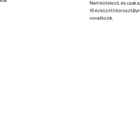
var.
Nem kötelező, és csak az
16 év közötti korosztályr
vonatkozik.