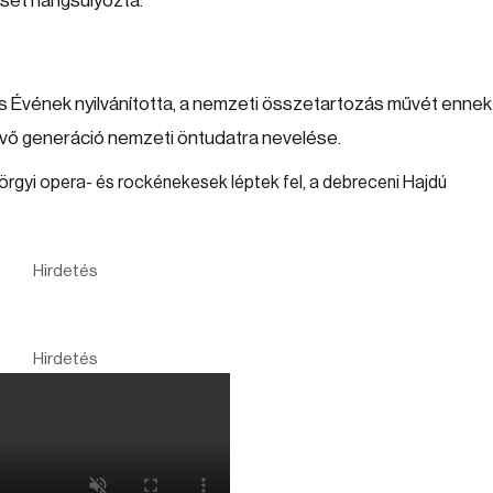
sét hangsúlyozta.
Évének nyilvánította, a nemzeti összetartozás művét ennek
kvő generáció nemzeti öntudatra nevelése.
örgyi opera- és rockénekesek léptek fel, a debreceni Hajdú
Hirdetés
Hirdetés