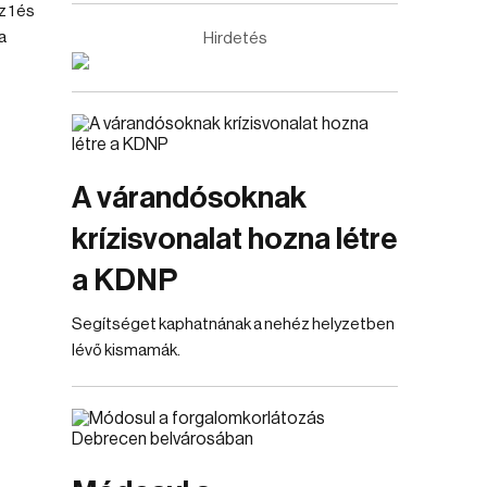
 1 és
a
Hirdetés
A várandósoknak
krízisvonalat hozna létre
a KDNP
Segítséget kaphatnának a nehéz helyzetben
lévő kismamák.