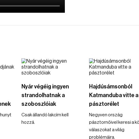
Nyár végéig ingyen
Hajdúsámsonból
strandolhatnak a
Katmanduba vitte a
enek
szoboszlóiak
pásztorélet
lhunyt
Csak állandó lakcím kell
Negyven ország
hozzá.
pásztornőivel keresi a k
válaszokat a világ
problémáira.