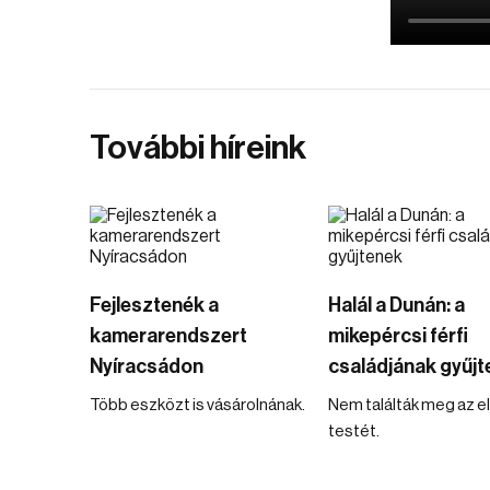
További híreink
Fejlesztenék a
Halál a Dunán: a
kamerarendszert
mikepércsi férfi
Nyíracsádon
családjának gyűjt
Több eszközt is vásárolnának.
Nem találták meg az e
testét.