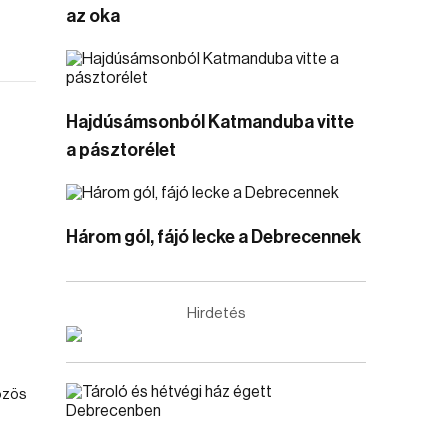
az oka
Hajdúsámsonból Katmanduba vitte
a pásztorélet
Három gól, fájó lecke a Debrecennek
Hirdetés
özös