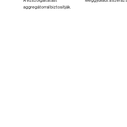
A vízszolgáltatást
Meggyulladt a széraz a
aggregátorral biztosítják.