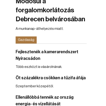
Módosul a
forgalomkorlátozás
Debrecen belvárosában
A munkanap-áthelyezés miatt.
Gazdaság
Fejlesztenék a kamerarendszert
Nyíracsádon
Több eszközt is vásárolnának.
Öt százalékra csökken a tűzifa áfája
Szeptember közepétől.
Ellenállóbbá tennék az ország
energia- és vízellátását