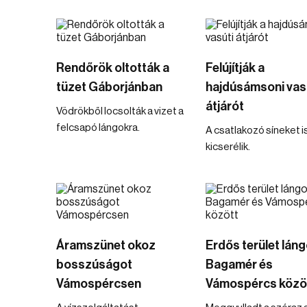
Rendőrök oltották a
Felújítják a
tüzet Gáborjánban
hajdúsámsoni vas
átjárót
Vödrökből locsolták a vizet a
felcsapó lángokra.
A csatlakozó síneket i
kicserélik.
Áramszünet okoz
Erdős terület láng
bosszúságot
Bagamér és
Vámospércsen
Vámospércs közö