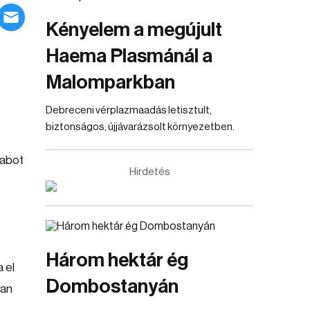
Kényelem a megújult
Haema Plasmánál a
Malomparkban
Debreceni vérplazmaadás letisztult,
biztonságos, újjávarázsolt környezetben.
rabot
Hirdetés
Három hektár ég
 el
Dombostanyán
san