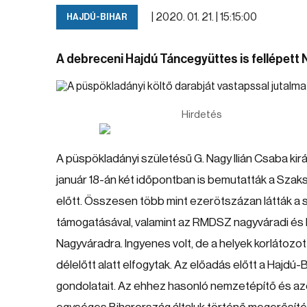
|
2020. 01. 21. | 15:15:00
HAJDÚ-BIHAR
A debreceni Hajdú Táncegyüttes is fellépett
Hirdetés
A püspökladányi születésű G. Nagy Ilián Csaba kirá
január 18-án két időpontban is bemutatták a Sza
előtt. Összesen több mint ezerötszázan látták a 
támogatásával, valamint az RMDSZ nagyváradi és
Nagyváradra. Ingyenes volt, de a helyek korlátozot
délelőtt alatt elfogytak. Az előadás előtt a Hajd
gondolatait. Az ehhez hasonló nemzetépítő és az