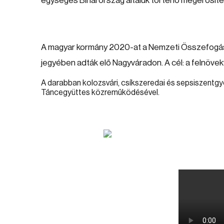
egységes Biharország általuk történő megerősíté
A magyar kormány 2020-at a Nemzeti Összefogás 
jegyében adták elő Nagyváradon. A cél: a felnöve
A darabban kolozsvári, csíkszeredai és sepsiszentgy
Táncegyüttes közreműködésével.