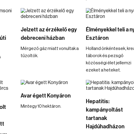
Jelzett az érzékelő egy
Élményekkel teli a n
úti
debreceni házban
Esztáron
Mérgező gáz miatt vonultak a
Holland önkéntesek, kre
tűzoltók.
táborok és pezsgő
s
közösségi élet jellemzi
ezeket a heteket.
Avar égett Konyáron
Hepatitis:
Mintegy 10 hektáron.
olt
kampányoltást
tartanak
tt
Hajdúhadházon