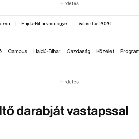
Hirdetés
yetem
Hajdú-Bihar vármegye
Választás 2026
ó
Campus
Hajdú-Bihar
Gazdaság
Közélet
Progra
Hirdetés
tő darabját vastapssal