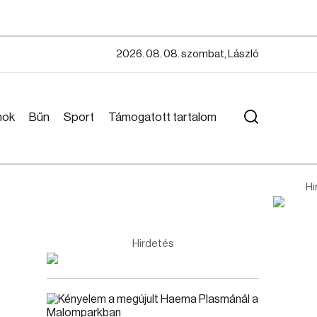
2026. 08. 08. szombat, László
mok
Bűn
Sport
Támogatott tartalom
Hi
Hirdetés