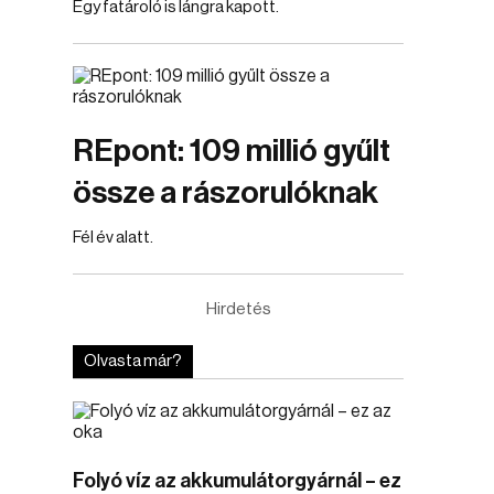
Egy fatároló is lángra kapott.
REpont: 109 millió gyűlt
össze a rászorulóknak
Fél év alatt.
Hirdetés
Olvasta már?
Folyó víz az akkumulátorgyárnál – ez