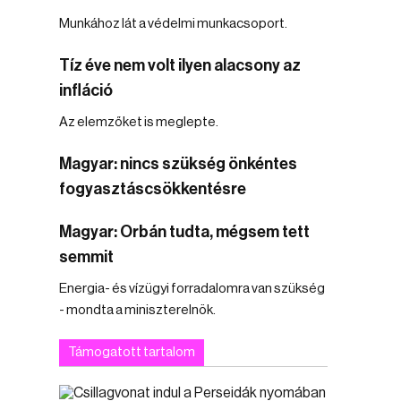
Munkához lát a védelmi munkacsoport.
Tíz éve nem volt ilyen alacsony az
infláció
Az elemzőket is meglepte.
Magyar: nincs szükség önkéntes
fogyasztáscsökkentésre
Magyar: Orbán tudta, mégsem tett
semmit
Energia- és vízügyi forradalomra van szükség
- mondta a miniszterelnök.
Támogatott tartalom