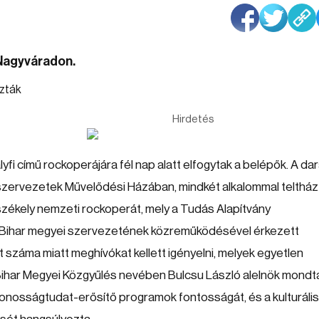
 Nagyváradon.
Hirdetés
lyfi című rockoperájára fél nap alatt elfogytak a belépők. A da
kszervezetek Művelődési Házában, mindkét alkalommal teltház
székely nemzeti rockoperát, mely a Tudás Alapítvány
 Bihar megyei szervezetének közreműködésével érkezett
t száma miatt meghívókat kellett igényelni, melyek egyetlen
ú-Bihar Megyei Közgyűlés nevében Bulcsu László alelnök mondta
onosságtudat-erősítő programok fontosságát, és a kulturáli