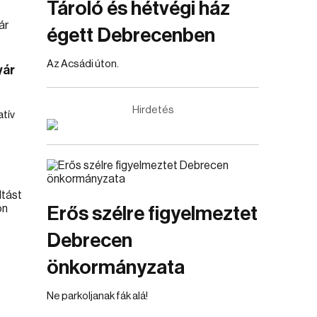
Tároló és hétvégi ház
égett Debrecenben
Az Acsádi úton.
yár
Hirdetés
atív
Erős szélre figyelmeztet
Debrecen
önkormányzata
Ne parkoljanak fák alá!