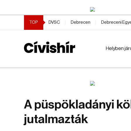
TOP
DVSC
Debrecen
Debreceni Eg
Helyben jár
A püspökladányi köl
jutalmazták